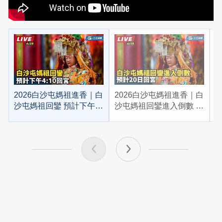
2026白沙屯媽祖進香｜白
2026白沙屯媽祖進香｜白
2
沙屯媽祖回鑾 預計下午
沙屯媽祖回鑾進入倒數 預
4:10回宮
計20日回宮