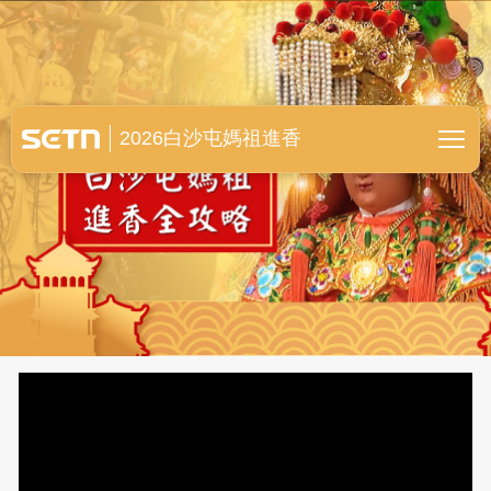
白沙屯媽祖進香全紀錄
2026白沙屯媽祖進香