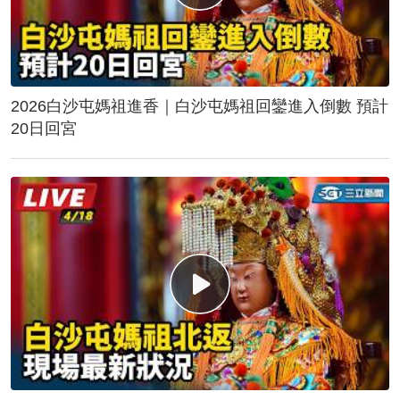
2026白沙屯媽祖進香｜白沙屯媽祖回鑾進入倒數 預計
20日回宮