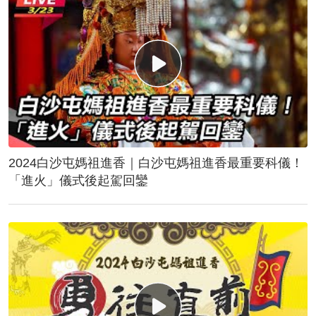
2024白沙屯媽祖進香｜白沙屯媽祖進香最重要科儀！
「進火」儀式後起駕回鑾