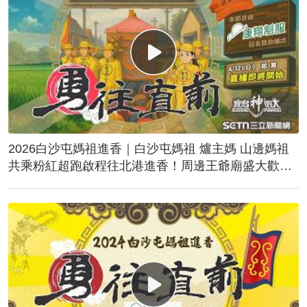
2026白沙屯媽祖進香｜白沙屯媽祖 爐主媽 山邊媽祖
共乘粉紅超跑啟程往北港進香！周邊王爺廟盛大歡
送！