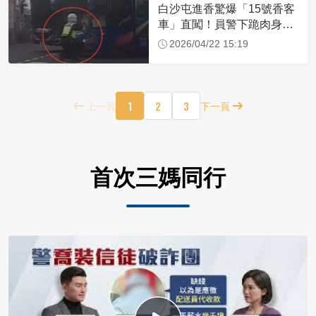
白沙屯進香驚爆「15號香客
車」直闖！員警下跪肉身擋
車：讓行人先過
2026/04/22 15:19
1
2
3
上一頁
下一頁
首次三媽同行