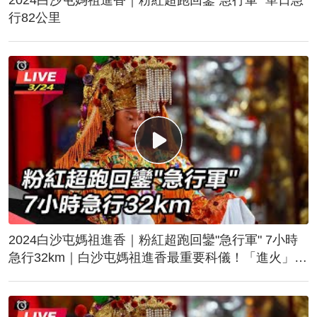
行82公里
2024白沙屯媽祖進香｜粉紅超跑回鑾"急行軍" 7小時
急行32km｜白沙屯媽祖進香最重要科儀！「進火」儀
式後起駕回鑾