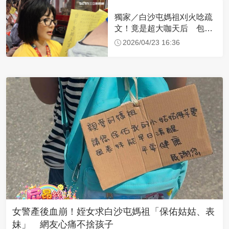
獨家／白沙屯媽祖刈火唸疏
文！竟是超大咖天后 包尿
布忍尿5小時不喊累
2026/04/23 16:36
女警產後血崩！姪女求白沙屯媽祖「保佑姑姑、表
妹」 網友心痛不捨孩子