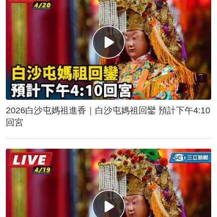
2026白沙屯媽祖進香｜白沙屯媽祖回鑾 預計下午4:10
回宮