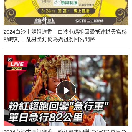
2024白沙屯媽祖進香｜白沙屯媽祖回鑾抵達拱天宮感
動時刻！ 乩身坐釘椅為媽祖婆回宮開路
2024白沙屯媽祖進香｜粉紅超跑回鑾"急行軍" 單日急