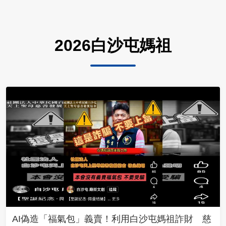
2026白沙屯媽祖
AI偽造「福氣包」義賣！利用白沙屯媽祖詐財 慈