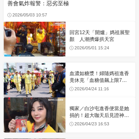
善會氣炸報警：惡劣至極
2026/05/03 10:57
回宮12天「開爐」媽祖展聖
顏 人潮擠爆拱天宮
2026/05/01 15:24
血濃如糖漿！婦隨媽祖進香
竟休克「血糖值飆上限7
倍」 醫曝原因
2026/04/24 11:16
獨家／白沙屯進香便當是她
捐的！超大咖天后見證神
蹟 一靠近媽祖就爆哭
2026/04/23 16:53