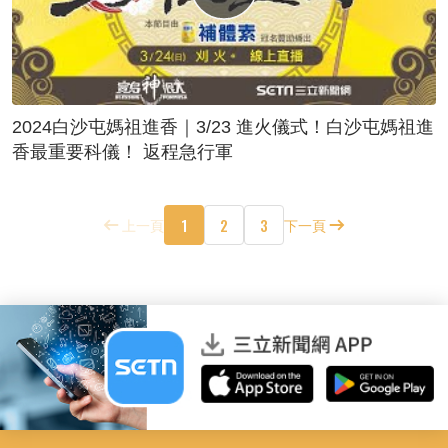
2024白沙屯媽祖進香｜3/23 進火儀式！白沙屯媽祖進
香最重要科儀！ 返程急行軍
1
2
3
上一頁
下一頁