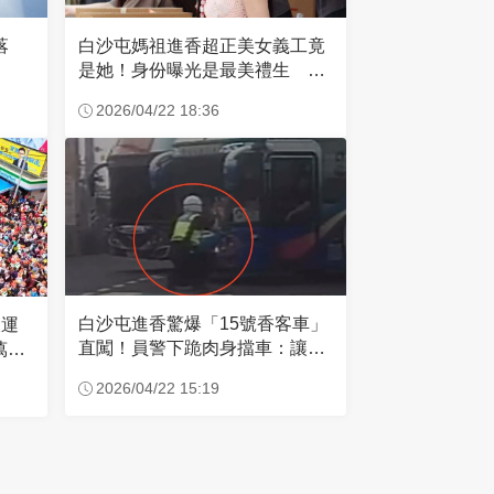
失落
白沙屯媽祖進香超正美女義工竟
是她！身份曝光是最美禮生 一
輩子不結婚
2026/04/22 18:36
白沙屯進香驚爆「15號香客車」
大運
直闖！員警下跪肉身擋車：讓行
萬創
人先過
2026/04/22 15:19