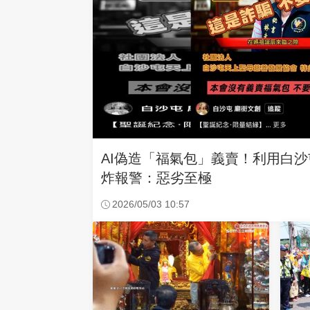
AI偽造「福氣包」義賣！利用白
炸報警：惡劣至極
2026/05/03 10:57