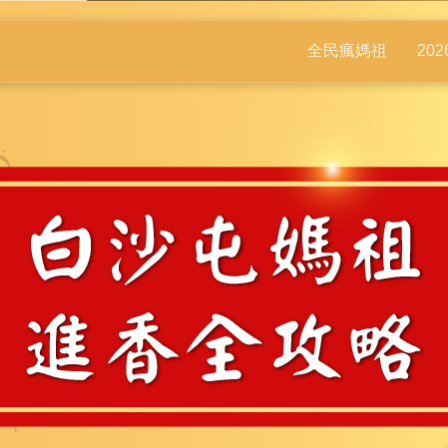
全民瘋媽祖
20