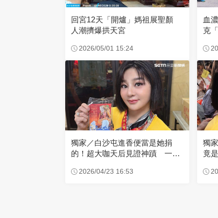
回宮12天「開爐」媽祖展聖顏
血
人潮擠爆拱天宮
克「
因
2026/05/01 15:24
20
獨家／白沙屯進香便當是她捐
獨
的！超大咖天后見證神蹟 一靠
竟是
近媽祖就爆哭
小
2026/04/23 16:53
20