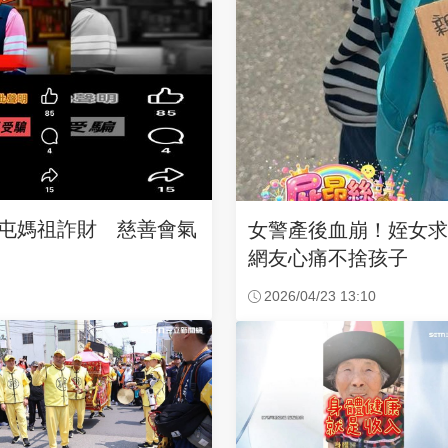
沙屯媽祖詐財 慈善會氣
女警產後血崩！姪女
網友心痛不捨孩子
2026/04/23 13:10