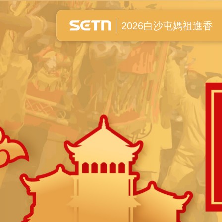
白沙屯媽祖進香全紀錄
2026白沙屯媽祖進香