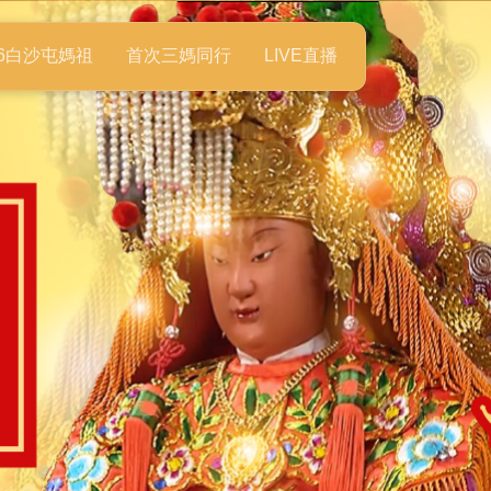
26白沙屯媽祖
首次三媽同行
LIVE直播