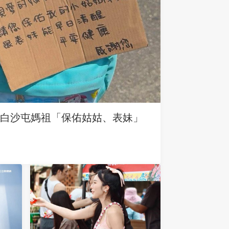
求白沙屯媽祖「保佑姑姑、表妹」