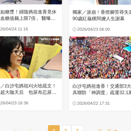
濃如糖漿！婦隨媽祖進香竟休
獨家／淚崩！香燈腳苦尋
血糖值飆上限7倍」 醫曝原
90歲紅龜粿阿嬤人生謝幕
26/04/24 11:16
2026/04/23 06:00
家／白沙屯媽祖刈火唸疏文！
白沙屯媽祖進香！交通部3
超大咖天后 包尿布忍尿5
具聯防「神調度」疏運32.1
時不喊累
新高
26/04/23 16:36
2026/04/22 17:31
上一頁
1
2
3
下一頁