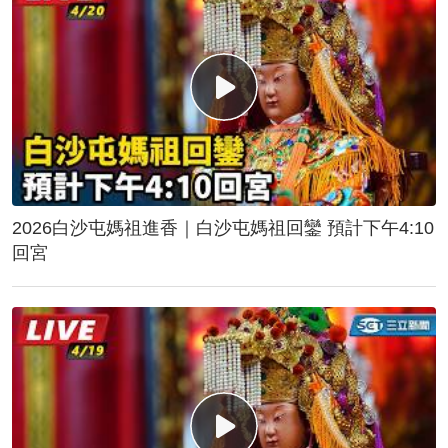
2026白沙屯媽祖進香｜白沙屯媽祖回鑾 預計下午4:10
回宮