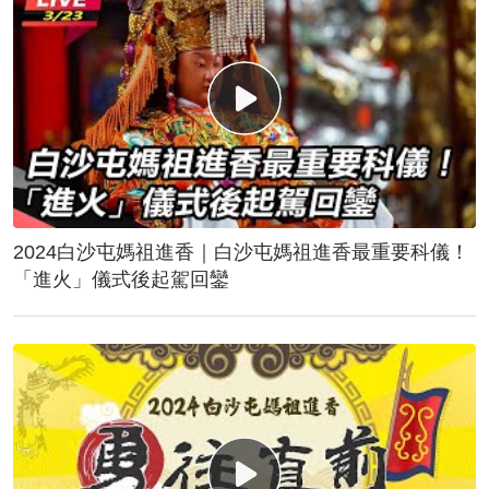
2024白沙屯媽祖進香｜白沙屯媽祖進香最重要科儀！
「進火」儀式後起駕回鑾