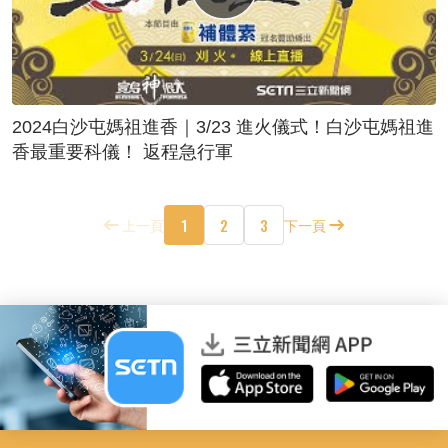
2024白沙屯媽祖進香｜3/23 進火儀式！白沙屯媽祖進
香最重要科儀！ 返程急行軍
1
2
3
上一頁
下一頁