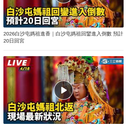
2026白沙屯媽祖進香｜白沙屯媽祖回鑾進入倒數 預計
20日回宮