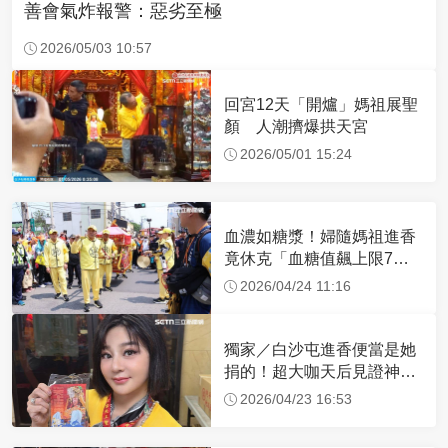
善會氣炸報警：惡劣至極
2026/05/03 10:57
回宮12天「開爐」媽祖展聖
顏 人潮擠爆拱天宮
2026/05/01 15:24
血濃如糖漿！婦隨媽祖進香
竟休克「血糖值飆上限7
倍」 醫曝原因
2026/04/24 11:16
獨家／白沙屯進香便當是她
捐的！超大咖天后見證神
蹟 一靠近媽祖就爆哭
2026/04/23 16:53