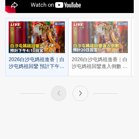
2026白沙屯媽祖進香｜白
2026白沙屯媽祖進香｜白
2
沙屯媽祖回鑾 預計下午
沙屯媽祖回鑾進入倒數 預
4:10回宮
計20日回宮