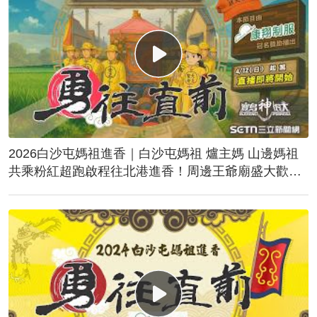
2026白沙屯媽祖進香｜白沙屯媽祖 爐主媽 山邊媽祖
共乘粉紅超跑啟程往北港進香！周邊王爺廟盛大歡
送！