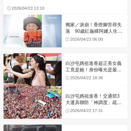
2026/04/23 13:10
獨家／淚崩！香燈腳苦尋失
落 90歲紅龜粿阿嬤人生謝
幕
2026/04/23 06:00
白沙屯媽祖進香超正美女義
工竟是她！身份曝光是最美
禮生 一輩子不結婚
2026/04/22 18:36
白沙屯媽祖進香！交通部3
大運具聯防「神調度」疏運
32.1萬創新高
2026/04/22 17:31