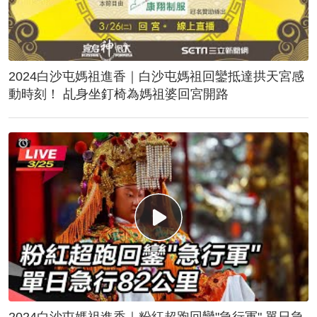
2024白沙屯媽祖進香｜白沙屯媽祖回鑾抵達拱天宮感
動時刻！ 乩身坐釘椅為媽祖婆回宮開路
2024白沙屯媽祖進香｜粉紅超跑回鑾"急行軍" 單日急