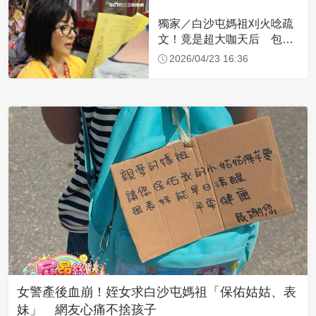
獨家／白沙屯媽祖刈火唸疏
文！竟是超大咖天后 包尿
布忍尿5小時不喊累
2026/04/23 16:36
女警產後血崩！姪女求白沙屯媽祖「保佑姑姑、表
妹」 網友心痛不捨孩子