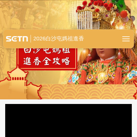
白沙屯媽祖進香全紀錄
2026白沙屯媽祖進香