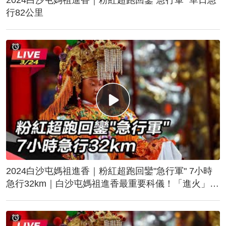
行82公里
2024白沙屯媽祖進香｜粉紅超跑回鑾"急行軍" 7小時
急行32km｜白沙屯媽祖進香最重要科儀！「進火」儀
式後起駕回鑾