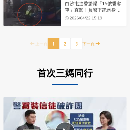
白沙屯進香驚爆「15號香客
車」直闖！員警下跪肉身擋
車：讓行人先過
2026/04/22 15:19
1
2
3
上一頁
下一頁
首次三媽同行