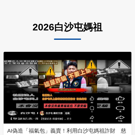
2026白沙屯媽祖
AI偽造「福氣包」義賣！利用白沙屯媽祖詐財 慈