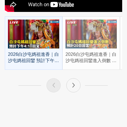
2026白沙屯媽祖進香｜白
2026白沙屯媽祖進香｜白
2
沙屯媽祖回鑾 預計下午
沙屯媽祖回鑾進入倒數 預
4:10回宮
計20日回宮