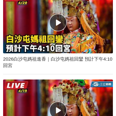
2026白沙屯媽祖進香｜白沙屯媽祖回鑾 預計下午4:10
回宮