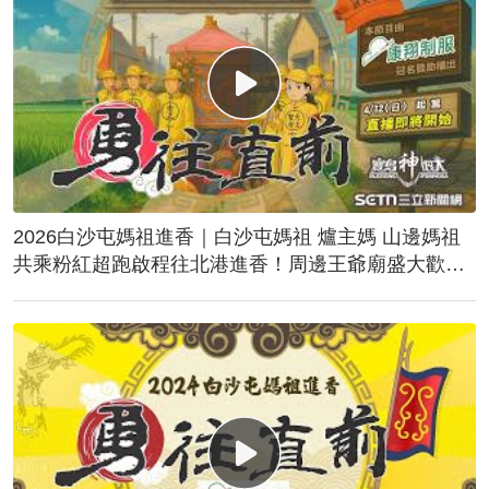
2026白沙屯媽祖進香｜白沙屯媽祖 爐主媽 山邊媽祖
共乘粉紅超跑啟程往北港進香！周邊王爺廟盛大歡
送！