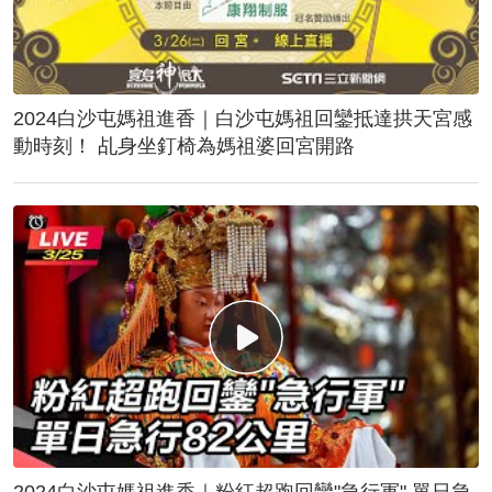
2024白沙屯媽祖進香｜白沙屯媽祖回鑾抵達拱天宮感
動時刻！ 乩身坐釘椅為媽祖婆回宮開路
2024白沙屯媽祖進香｜粉紅超跑回鑾"急行軍" 單日急