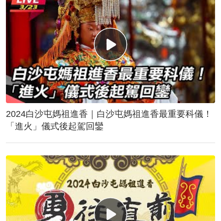
2024白沙屯媽祖進香｜白沙屯媽祖進香最重要科儀！
「進火」儀式後起駕回鑾