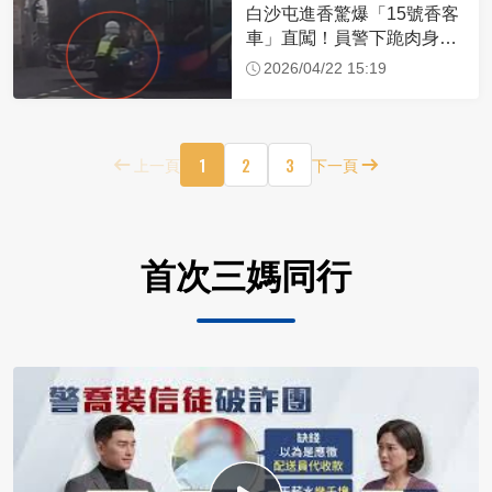
白沙屯進香驚爆「15號香客
車」直闖！員警下跪肉身擋
車：讓行人先過
2026/04/22 15:19
1
2
3
上一頁
下一頁
首次三媽同行