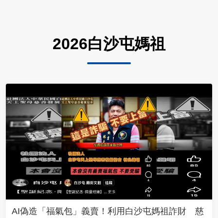
2026白沙屯媽祖
AI偽造「福氣包」義賣！利用白沙屯媽祖詐財 慈