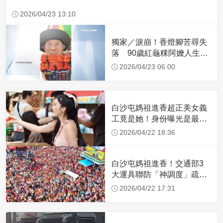
2026/04/23 13:10
獨家／淚崩！香燈腳苦尋失
落 90歲紅龜粿阿嬤人生謝
幕
2026/04/23 06:00
白沙屯媽祖進香超正美女義
工竟是她！身份曝光是最美
禮生 一輩子不結婚
2026/04/22 18:36
白沙屯媽祖進香！交通部3
大運具聯防「神調度」疏運
32.1萬創新高
2026/04/22 17:31