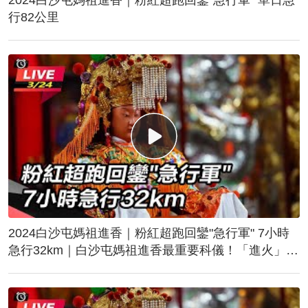
行82公里
2024白沙屯媽祖進香｜粉紅超跑回鑾"急行軍" 7小時
急行32km｜白沙屯媽祖進香最重要科儀！「進火」儀
式後起駕回鑾