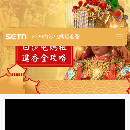
白沙屯媽祖進香全紀錄
2026白沙屯媽祖進香