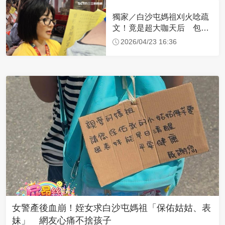
獨家／白沙屯媽祖刈火唸疏
文！竟是超大咖天后 包尿
布忍尿5小時不喊累
2026/04/23 16:36
女警產後血崩！姪女求白沙屯媽祖「保佑姑姑、表
妹」 網友心痛不捨孩子