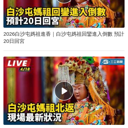
2026白沙屯媽祖進香｜白沙屯媽祖回鑾進入倒數 預計
20日回宮