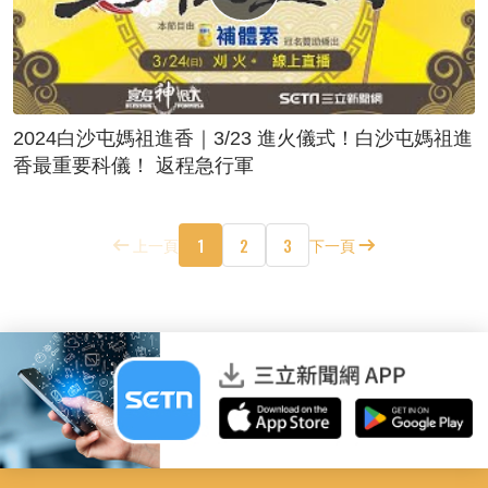
2024白沙屯媽祖進香｜3/23 進火儀式！白沙屯媽祖進
香最重要科儀！ 返程急行軍
1
2
3
上一頁
下一頁