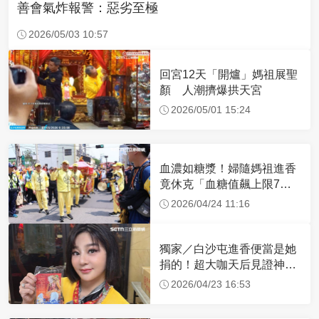
善會氣炸報警：惡劣至極
2026/05/03 10:57
回宮12天「開爐」媽祖展聖
顏 人潮擠爆拱天宮
2026/05/01 15:24
血濃如糖漿！婦隨媽祖進香
竟休克「血糖值飆上限7
倍」 醫曝原因
2026/04/24 11:16
獨家／白沙屯進香便當是她
捐的！超大咖天后見證神
蹟 一靠近媽祖就爆哭
2026/04/23 16:53