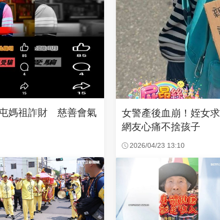
沙屯媽祖詐財 慈善會氣
女警產後血崩！姪女
網友心痛不捨孩子
2026/04/23 13:10