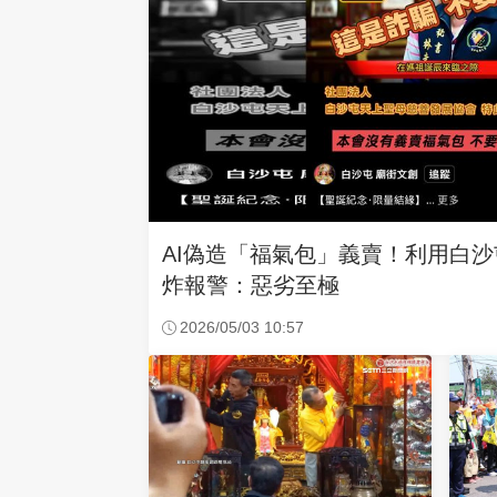
AI偽造「福氣包」義賣！利用白
炸報警：惡劣至極
2026/05/03 10:57