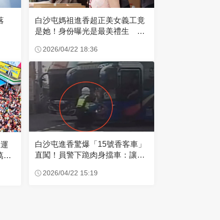
失落
白沙屯媽祖進香超正美女義工竟
是她！身份曝光是最美禮生 一
輩子不結婚
2026/04/22 18:36
白沙屯進香驚爆「15號香客車」
大運
直闖！員警下跪肉身擋車：讓行
萬創
人先過
2026/04/22 15:19