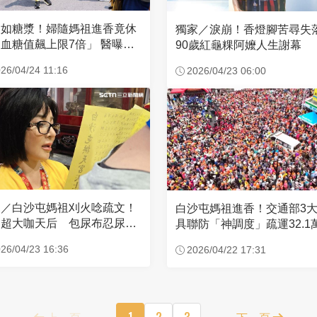
濃如糖漿！婦隨媽祖進香竟休
獨家／淚崩！香燈腳苦尋
血糖值飆上限7倍」 醫曝原
90歲紅龜粿阿嬤人生謝幕
26/04/24 11:16
2026/04/23 06:00
家／白沙屯媽祖刈火唸疏文！
白沙屯媽祖進香！交通部3
超大咖天后 包尿布忍尿5
具聯防「神調度」疏運32.1
時不喊累
新高
26/04/23 16:36
2026/04/22 17:31
上一頁
1
2
3
下一頁