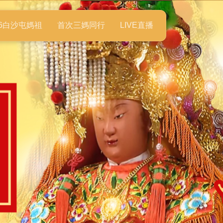
26白沙屯媽祖
首次三媽同行
LIVE直播