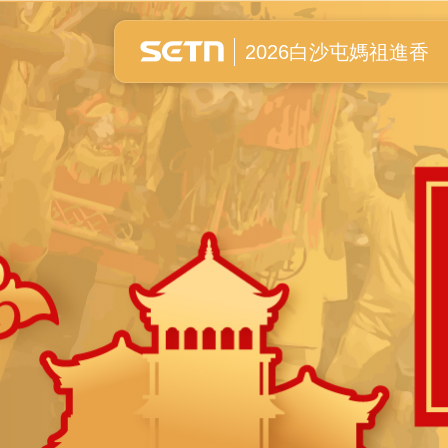
白沙屯媽祖進香全紀錄
2026白沙屯媽祖進香