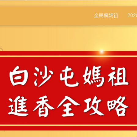
全民瘋媽祖
20