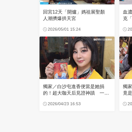
回宮12天「開爐」媽祖展聖顏
血
人潮擠爆拱天宮
克「
因
2026/05/01 15:24
20
獨家／白沙屯進香便當是她捐
獨
的！超大咖天后見證神蹟 一靠
竟是
近媽祖就爆哭
小
2026/04/23 16:53
20