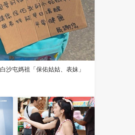
求白沙屯媽祖「保佑姑姑、表妹」