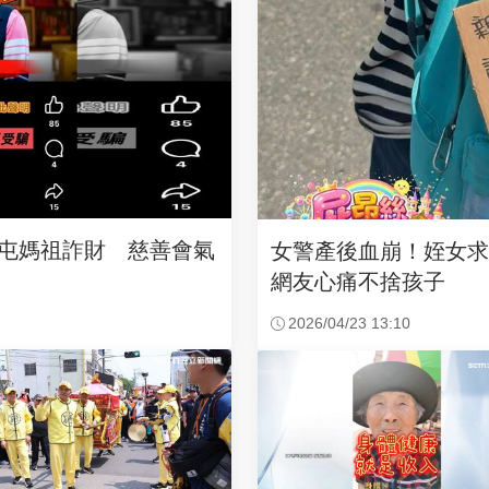
沙屯媽祖詐財 慈善會氣
女警產後血崩！姪女
網友心痛不捨孩子
2026/04/23 13:10