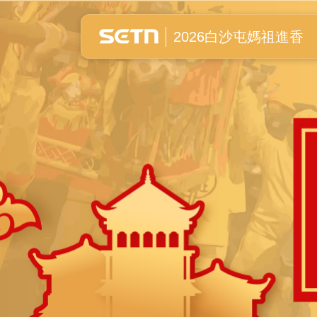
白沙屯媽祖進香全紀錄
2026白沙屯媽祖進香