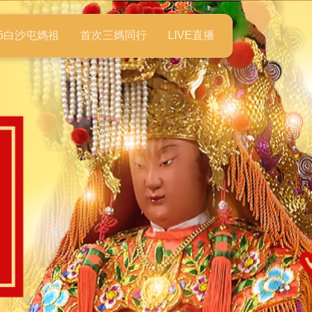
26白沙屯媽祖
首次三媽同行
LIVE直播