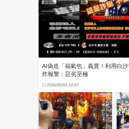
AI偽造「福氣包」義賣！利用白
炸報警：惡劣至極
2026/05/03 10:57