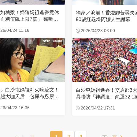
濃如糖漿！婦隨媽祖進香竟休
獨家／淚崩！香燈腳苦尋
血糖值飆上限7倍」 醫曝原
90歲紅龜粿阿嬤人生謝幕
26/04/24 11:16
2026/04/23 06:00
家／白沙屯媽祖刈火唸疏文！
白沙屯媽祖進香！交通部3
超大咖天后 包尿布忍尿5
具聯防「神調度」疏運32.1
時不喊累
新高
26/04/23 16:36
2026/04/22 17:31
上一頁
1
2
3
下一頁