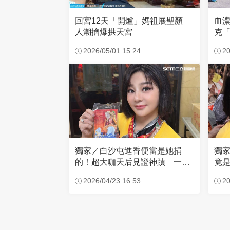
回宮12天「開爐」媽祖展聖顏
血
人潮擠爆拱天宮
克「
因
2026/05/01 15:24
20
獨家／白沙屯進香便當是她捐
獨
的！超大咖天后見證神蹟 一靠
竟是
近媽祖就爆哭
小
2026/04/23 16:53
20