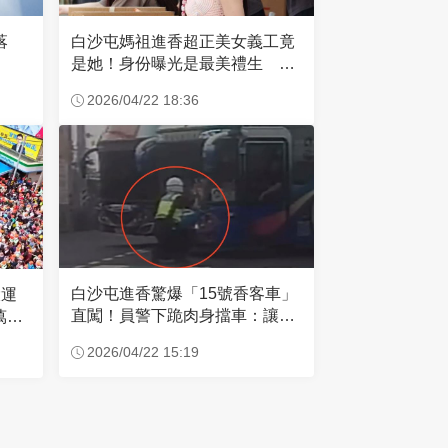
失落
白沙屯媽祖進香超正美女義工竟
是她！身份曝光是最美禮生 一
輩子不結婚
2026/04/22 18:36
白沙屯進香驚爆「15號香客車」
大運
直闖！員警下跪肉身擋車：讓行
萬創
人先過
2026/04/22 15:19