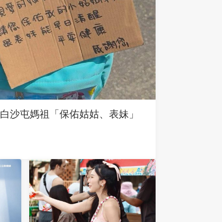
求白沙屯媽祖「保佑姑姑、表妹」