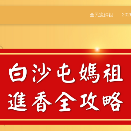
全民瘋媽祖
20