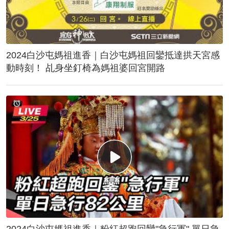
2024白沙屯媽祖進香｜白沙屯媽祖回鑾抵達拱天宮感
動時刻！ 乩身坐釘椅為媽祖婆回宮開路
2024白沙屯媽祖進香｜粉紅超跑回鑾"急行軍" 單日急