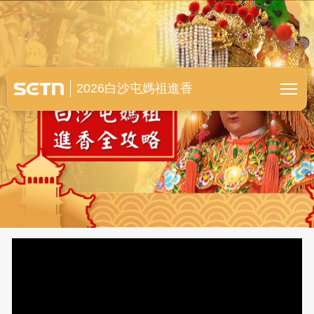
白沙屯媽祖進香全紀錄
2026白沙屯媽祖進香