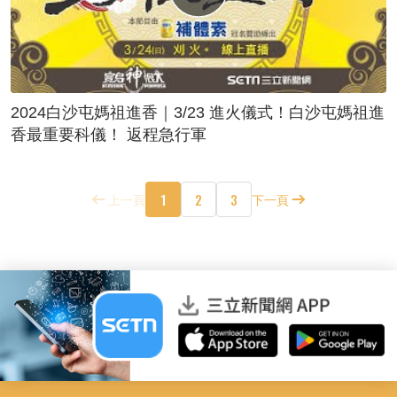
2024白沙屯媽祖進香｜3/23 進火儀式！白沙屯媽祖進
香最重要科儀！ 返程急行軍
1
2
3
上一頁
下一頁