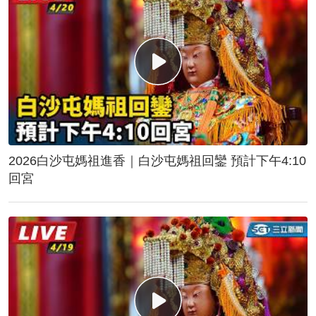
2026白沙屯媽祖進香｜白沙屯媽祖回鑾 預計下午4:10
回宮