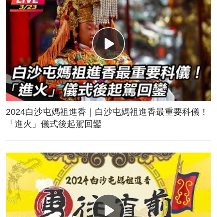
2024白沙屯媽祖進香｜白沙屯媽祖進香最重要科儀！
「進火」儀式後起駕回鑾