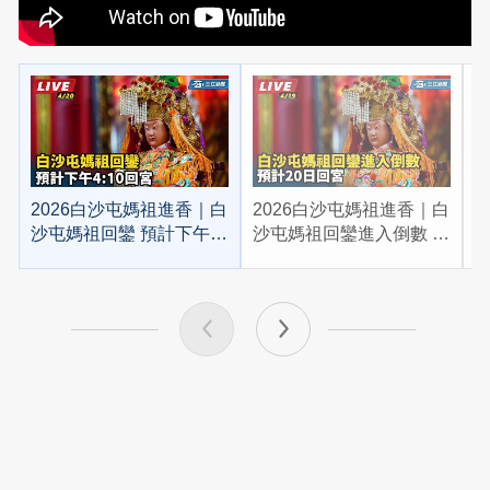
2026白沙屯媽祖進香｜白
2026白沙屯媽祖進香｜白
2
沙屯媽祖回鑾 預計下午
沙屯媽祖回鑾進入倒數 預
4:10回宮
計20日回宮