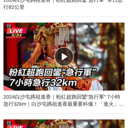
行82公里
2024白沙屯媽祖進香｜粉紅超跑回鑾"急行軍" 7小時
急行32km｜白沙屯媽祖進香最重要科儀！「進火」儀
式後起駕回鑾