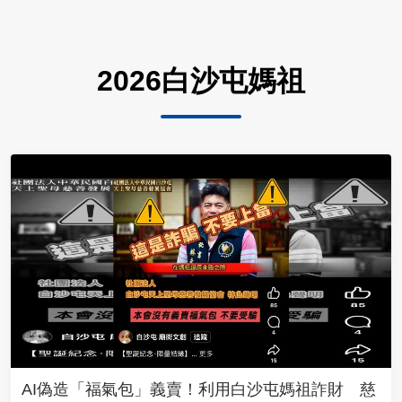
2026白沙屯媽祖
AI偽造「福氣包」義賣！利用白沙屯媽祖詐財 慈