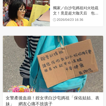
獨家／白沙屯媽祖刈火唸疏
文！竟是超大咖天后 包尿
布忍尿5小時不喊累
2026/04/23 16:36
女警產後血崩！姪女求白沙屯媽祖「保佑姑姑、表
妹」 網友心痛不捨孩子