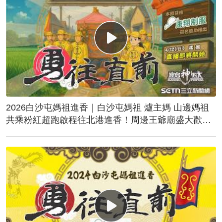
2026白沙屯媽祖進香｜白沙屯媽祖 爐主媽 山邊媽祖
共乘粉紅超跑啟程往北港進香！周邊王爺廟盛大歡
送！