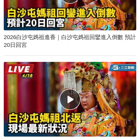
2026白沙屯媽祖進香｜白沙屯媽祖回鑾進入倒數 預計
20日回宮