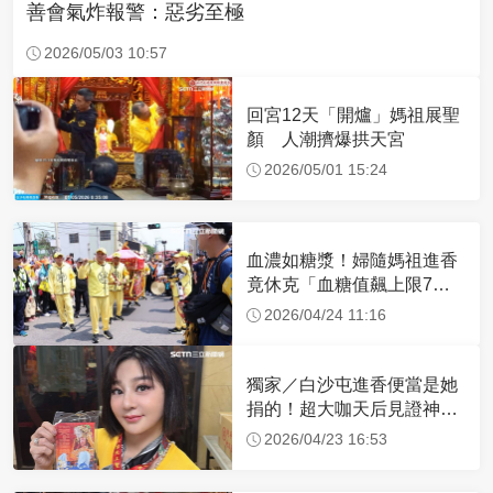
善會氣炸報警：惡劣至極
2026/05/03 10:57
回宮12天「開爐」媽祖展聖
顏 人潮擠爆拱天宮
2026/05/01 15:24
血濃如糖漿！婦隨媽祖進香
竟休克「血糖值飆上限7
倍」 醫曝原因
2026/04/24 11:16
獨家／白沙屯進香便當是她
捐的！超大咖天后見證神
蹟 一靠近媽祖就爆哭
2026/04/23 16:53