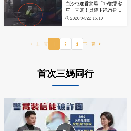
白沙屯進香驚爆「15號香客
車」直闖！員警下跪肉身擋
車：讓行人先過
2026/04/22 15:19
1
2
3
上一頁
下一頁
首次三媽同行