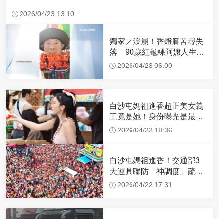
2026/04/23 13:10
獨家／淚崩！香燈腳苦尋失
落 90歲紅龜粿阿嬤人生謝
幕
2026/04/23 06:00
白沙屯媽祖進香超正美女義
工竟是她！身份曝光是最美
禮生 一輩子不結婚
2026/04/22 18:36
白沙屯媽祖進香！交通部3
大運具聯防「神調度」疏運
32.1萬創新高
2026/04/22 17:31