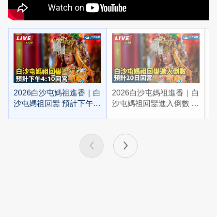
2026白沙屯媽祖進香｜白
2026白沙屯媽祖進香｜白
2
沙屯媽祖回鑾 預計下午
沙屯媽祖回鑾進入倒數 預
4:10回宮
計20日回宮