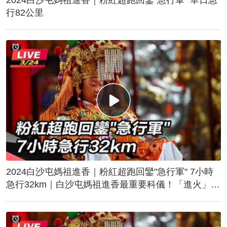
行82公里
2024白沙屯媽祖進香｜粉紅超跑回鑾"急行軍" 7小時
急行32km｜白沙屯媽祖進香最重要科儀！「進火」儀
式後起駕回鑾