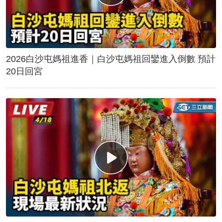
2026白沙屯媽祖進香｜白沙屯媽祖回鑾進入倒數 預計
20日回宮