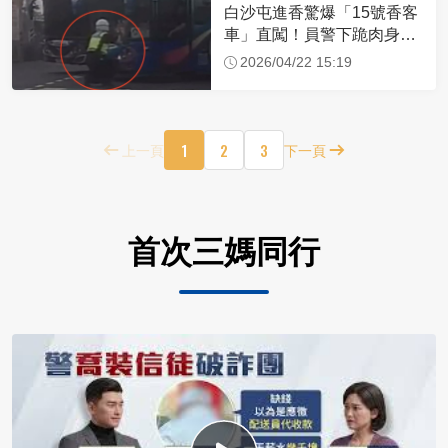
白沙屯進香驚爆「15號香客
車」直闖！員警下跪肉身擋
車：讓行人先過
2026/04/22 15:19
1
2
3
上一頁
下一頁
首次三媽同行