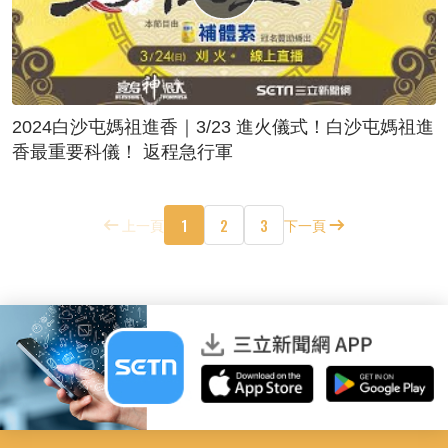
2024白沙屯媽祖進香｜3/23 進火儀式！白沙屯媽祖進
香最重要科儀！ 返程急行軍
1
2
3
上一頁
下一頁