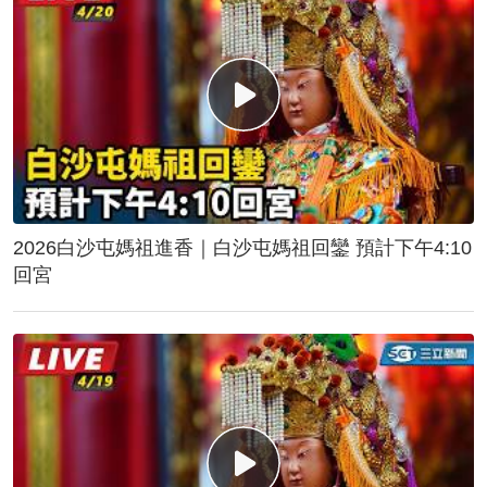
2026白沙屯媽祖進香｜白沙屯媽祖回鑾 預計下午4:10
回宮