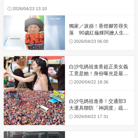
2026/04/23 13:10
獨家／淚崩！香燈腳苦尋失
落 90歲紅龜粿阿嬤人生謝
幕
2026/04/23 06:00
白沙屯媽祖進香超正美女義
工竟是她！身份曝光是最美
禮生 一輩子不結婚
2026/04/22 18:36
白沙屯媽祖進香！交通部3
大運具聯防「神調度」疏運
32.1萬創新高
2026/04/22 17:31