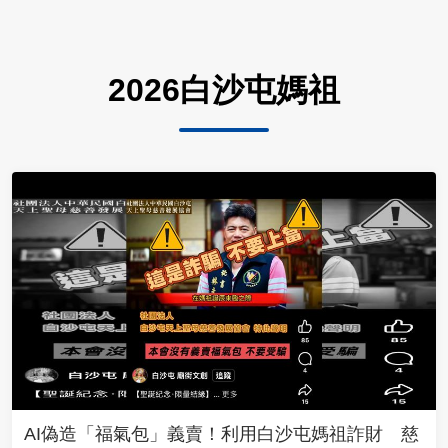
2026白沙屯媽祖
AI偽造「福氣包」義賣！利用白沙屯媽祖詐財 慈