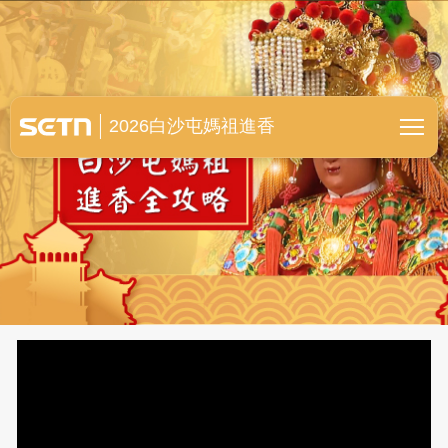
白沙屯媽祖進香全紀錄
2026白沙屯媽祖進香