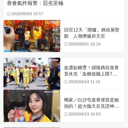
善會氣炸報警：惡劣至極
2026/05/03 10:57
回宮12天「開爐」媽祖展聖
顏 人潮擠爆拱天宮
2026/05/01 15:24
血濃如糖漿！婦隨媽祖進香
竟休克「血糖值飆上限7
倍」 醫曝原因
2026/04/24 11:16
獨家／白沙屯進香便當是她
捐的！超大咖天后見證神
蹟 一靠近媽祖就爆哭
2026/04/23 16:53