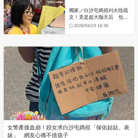
獨家／白沙屯媽祖刈火唸疏
文！竟是超大咖天后 包尿
布忍尿5小時不喊累
2026/04/23 16:36
女警產後血崩！姪女求白沙屯媽祖「保佑姑姑、表
妹」 網友心痛不捨孩子