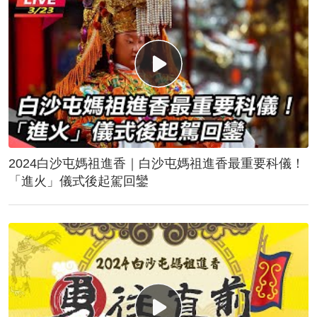
2024白沙屯媽祖進香｜白沙屯媽祖進香最重要科儀！
「進火」儀式後起駕回鑾