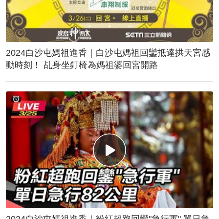
2024白沙屯媽祖進香｜白沙屯媽祖回鑾抵達拱天宮感
動時刻！ 乩身坐釘椅為媽祖婆回宮開路
2024白沙屯媽祖進香｜粉紅超跑回鑾"急行軍" 單日急