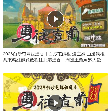
2026白沙屯媽祖進香｜白沙屯媽祖 爐主媽 山邊媽祖
共乘粉紅超跑啟程往北港進香！周邊王爺廟盛大歡
送！