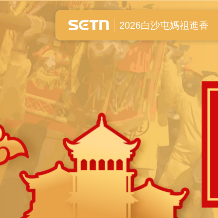
白沙屯媽祖進香全紀錄
2026白沙屯媽祖進香