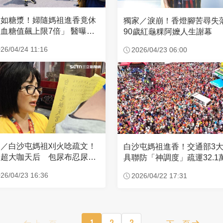
濃如糖漿！婦隨媽祖進香竟休
獨家／淚崩！香燈腳苦尋
血糖值飆上限7倍」 醫曝原
90歲紅龜粿阿嬤人生謝幕
26/04/24 11:16
2026/04/23 06:00
家／白沙屯媽祖刈火唸疏文！
白沙屯媽祖進香！交通部3
超大咖天后 包尿布忍尿5
具聯防「神調度」疏運32.1
時不喊累
新高
26/04/23 16:36
2026/04/22 17:31
上一頁
1
2
3
下一頁