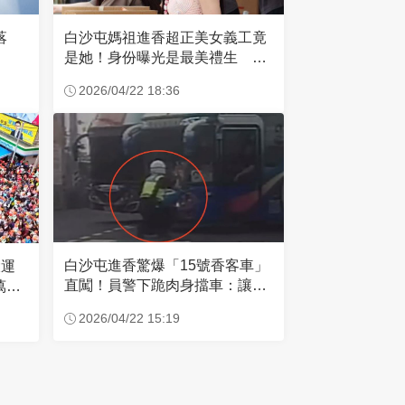
失落
白沙屯媽祖進香超正美女義工竟
是她！身份曝光是最美禮生 一
輩子不結婚
2026/04/22 18:36
白沙屯進香驚爆「15號香客車」
大運
直闖！員警下跪肉身擋車：讓行
萬創
人先過
2026/04/22 15:19