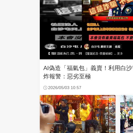
AI偽造「福氣包」義賣！利用白
炸報警：惡劣至極
2026/05/03 10:57