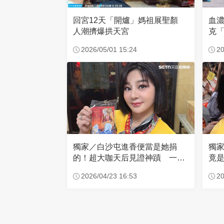
回宮12天「開爐」媽祖展聖顏
血
人潮擠爆拱天宮
克「
因
2026/05/01 15:24
20
獨家／白沙屯進香便當是她捐
獨
的！超大咖天后見證神蹟 一靠
竟是
近媽祖就爆哭
小
2026/04/23 16:53
20