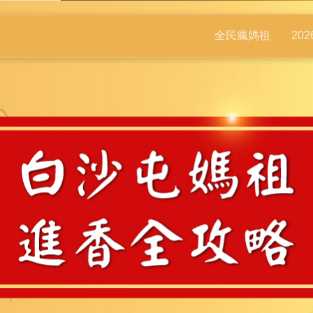
全民瘋媽祖
20