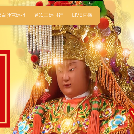
26白沙屯媽祖
首次三媽同行
LIVE直播