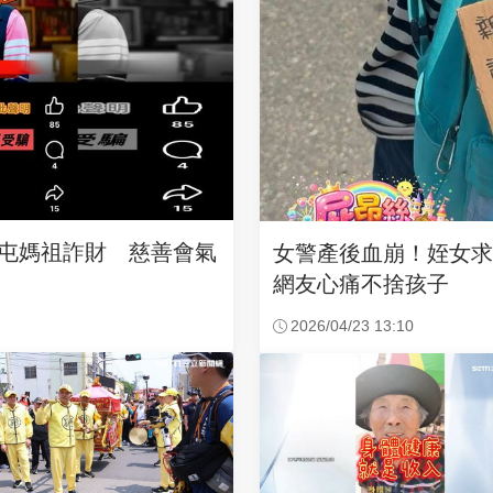
沙屯媽祖詐財 慈善會氣
女警產後血崩！姪女
網友心痛不捨孩子
2026/04/23 13:10