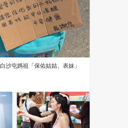
求白沙屯媽祖「保佑姑姑、表妹」