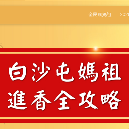
全民瘋媽祖
20