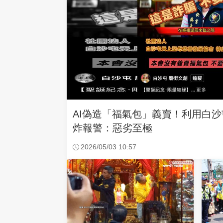
AI偽造「福氣包」義賣！利用白
炸報警：惡劣至極
2026/05/03 10:57