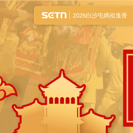
白沙屯媽祖進香全紀錄
2026白沙屯媽祖進香