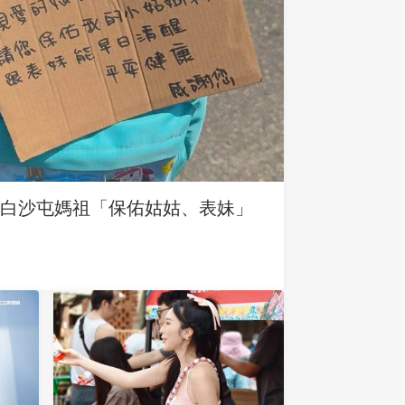
求白沙屯媽祖「保佑姑姑、表妹」