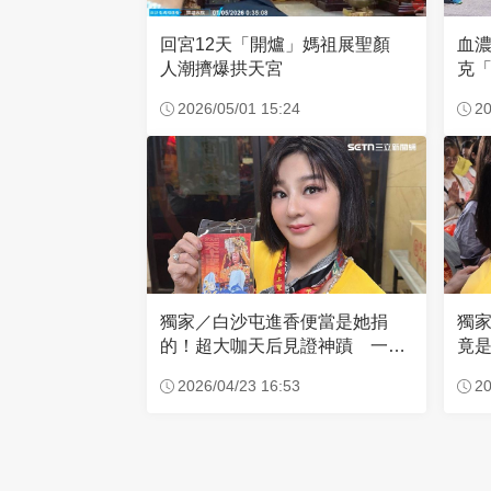
回宮12天「開爐」媽祖展聖顏
血
人潮擠爆拱天宮
克「
因
2026/05/01 15:24
20
獨家／白沙屯進香便當是她捐
獨
的！超大咖天后見證神蹟 一靠
竟是
近媽祖就爆哭
小
2026/04/23 16:53
20