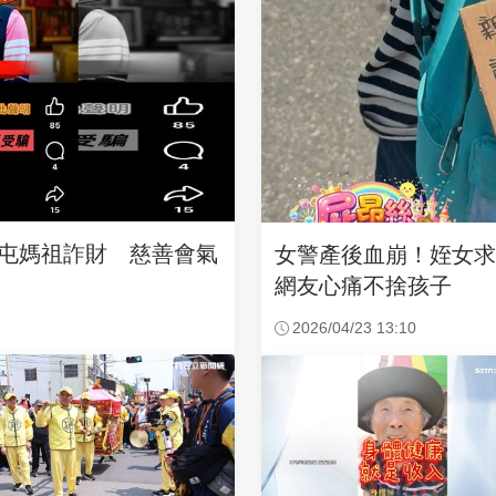
沙屯媽祖詐財 慈善會氣
女警產後血崩！姪女
網友心痛不捨孩子
2026/04/23 13:10