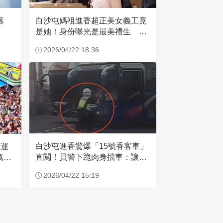
失落
白沙屯媽祖進香超正美女義工竟
是她！身份曝光是最美禮生 一
輩子不結婚
2026/04/22 18:36
白沙屯進香驚爆「15號香客車」
大運
直闖！員警下跪肉身擋車：讓行
萬創
人先過
2026/04/22 15:19