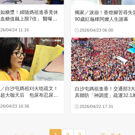
濃如糖漿！婦隨媽祖進香竟休
獨家／淚崩！香燈腳苦尋
血糖值飆上限7倍」 醫曝原
90歲紅龜粿阿嬤人生謝幕
26/04/24 11:16
2026/04/23 06:00
家／白沙屯媽祖刈火唸疏文！
白沙屯媽祖進香！交通部3
超大咖天后 包尿布忍尿5
具聯防「神調度」疏運32.1
時不喊累
新高
26/04/23 16:36
2026/04/22 17:31
上一頁
1
2
3
下一頁