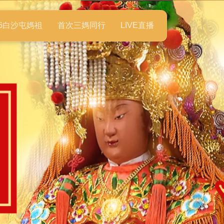
26白沙屯媽祖
首次三媽同行
LIVE直播