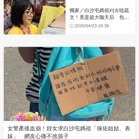
獨家／白沙屯媽祖刈火唸疏
文！竟是超大咖天后 包尿
布忍尿5小時不喊累
2026/04/23 16:36
女警產後血崩！姪女求白沙屯媽祖「保佑姑姑、表
妹」 網友心痛不捨孩子