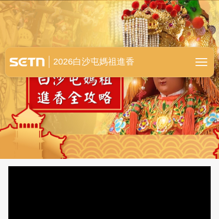
白沙屯媽祖進香全紀錄
2026白沙屯媽祖進香