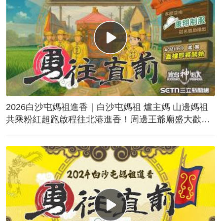
2026白沙屯媽祖進香｜白沙屯媽祖 爐主媽 山邊媽祖
共乘粉紅超跑啟程往北港進香！周邊王爺廟盛大歡
送！