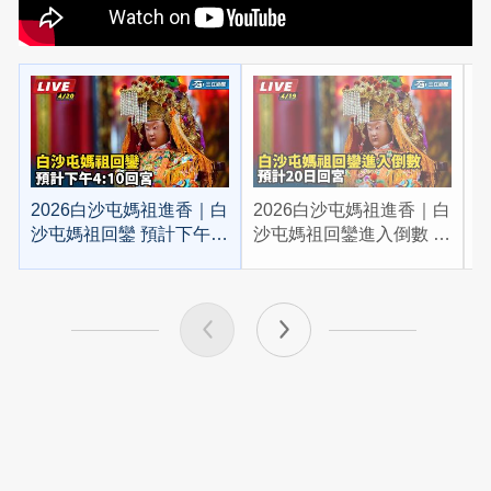
2026白沙屯媽祖進香｜白
2026白沙屯媽祖進香｜白
2
沙屯媽祖回鑾 預計下午
沙屯媽祖回鑾進入倒數 預
4:10回宮
計20日回宮