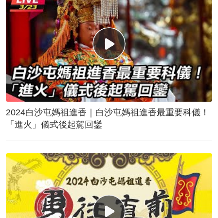
2024白沙屯媽祖進香｜白沙屯媽祖進香最重要科儀！
「進火」儀式後起駕回鑾