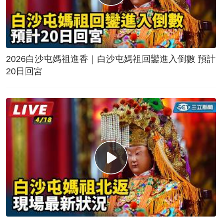
2026白沙屯媽祖進香｜白沙屯媽祖回鑾進入倒數 預計
20日回宮