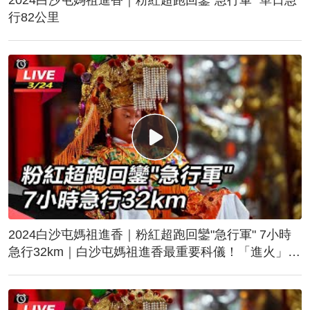
行82公里
2024白沙屯媽祖進香｜粉紅超跑回鑾"急行軍" 7小時
急行32km｜白沙屯媽祖進香最重要科儀！「進火」儀
式後起駕回鑾