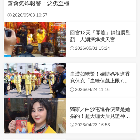
善會氣炸報警：惡劣至極
2026/05/03 10:57
回宮12天「開爐」媽祖展聖
顏 人潮擠爆拱天宮
2026/05/01 15:24
血濃如糖漿！婦隨媽祖進香
竟休克「血糖值飆上限7
倍」 醫曝原因
2026/04/24 11:16
獨家／白沙屯進香便當是她
捐的！超大咖天后見證神
蹟 一靠近媽祖就爆哭
2026/04/23 16:53