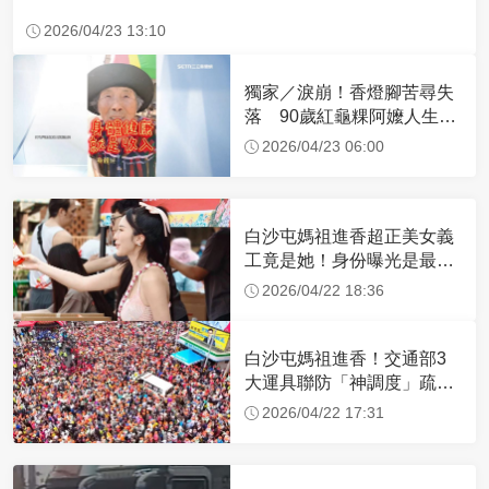
2026/04/23 13:10
獨家／淚崩！香燈腳苦尋失
落 90歲紅龜粿阿嬤人生謝
幕
2026/04/23 06:00
白沙屯媽祖進香超正美女義
工竟是她！身份曝光是最美
禮生 一輩子不結婚
2026/04/22 18:36
白沙屯媽祖進香！交通部3
大運具聯防「神調度」疏運
32.1萬創新高
2026/04/22 17:31