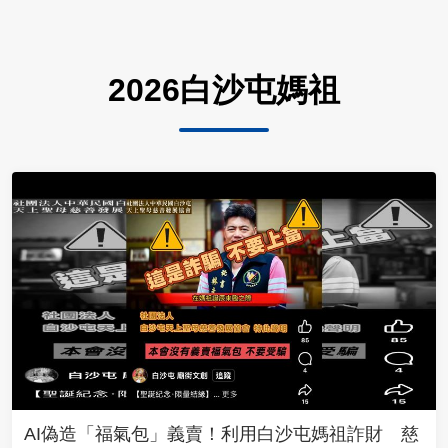
2026白沙屯媽祖
AI偽造「福氣包」義賣！利用白沙屯媽祖詐財 慈