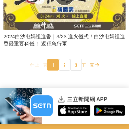
2024白沙屯媽祖進香｜3/23 進火儀式！白沙屯媽祖進
香最重要科儀！ 返程急行軍
1
2
3
上一頁
下一頁