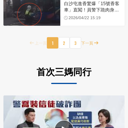
白沙屯進香驚爆「15號香客
車」直闖！員警下跪肉身擋
車：讓行人先過
2026/04/22 15:19
1
2
3
上一頁
下一頁
首次三媽同行