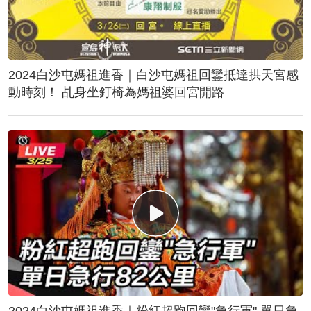
2024白沙屯媽祖進香｜白沙屯媽祖回鑾抵達拱天宮感
動時刻！ 乩身坐釘椅為媽祖婆回宮開路
2024白沙屯媽祖進香｜粉紅超跑回鑾"急行軍" 單日急