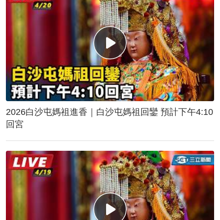
2026白沙屯媽祖進香｜白沙屯媽祖回鑾 預計下午4:10
回宮