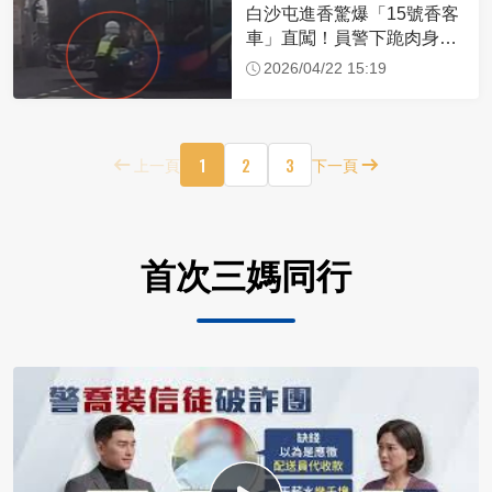
白沙屯進香驚爆「15號香客
車」直闖！員警下跪肉身擋
車：讓行人先過
2026/04/22 15:19
1
2
3
上一頁
下一頁
首次三媽同行