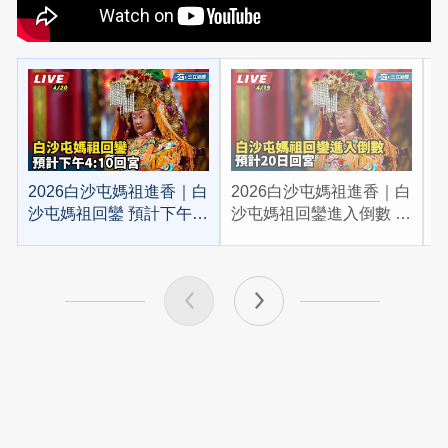
2026白沙屯媽祖進香｜白
2026白沙屯媽祖進香｜白
2
沙屯媽祖回鑾 預計下午
沙屯媽祖回鑾進入倒數 預
4:10回宮
計20日回宮