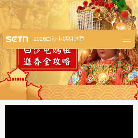
白沙屯媽祖進香全紀錄
2026白沙屯媽祖進香