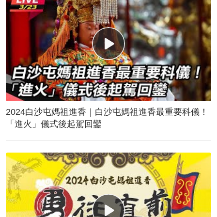
2024白沙屯媽祖進香｜白沙屯媽祖進香最重要科儀！
「進火」儀式後起駕回鑾