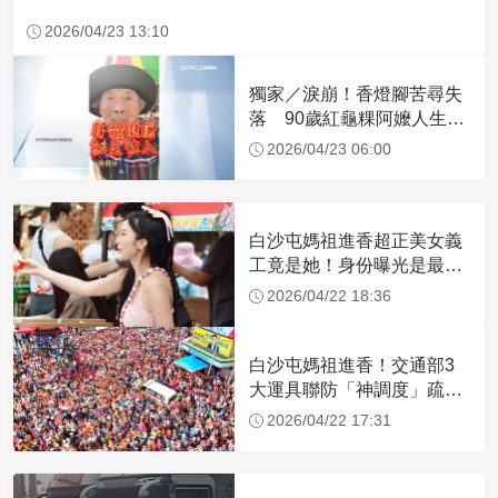
2026/04/23 13:10
獨家／淚崩！香燈腳苦尋失
落 90歲紅龜粿阿嬤人生謝
幕
2026/04/23 06:00
白沙屯媽祖進香超正美女義
工竟是她！身份曝光是最美
禮生 一輩子不結婚
2026/04/22 18:36
白沙屯媽祖進香！交通部3
大運具聯防「神調度」疏運
32.1萬創新高
2026/04/22 17:31