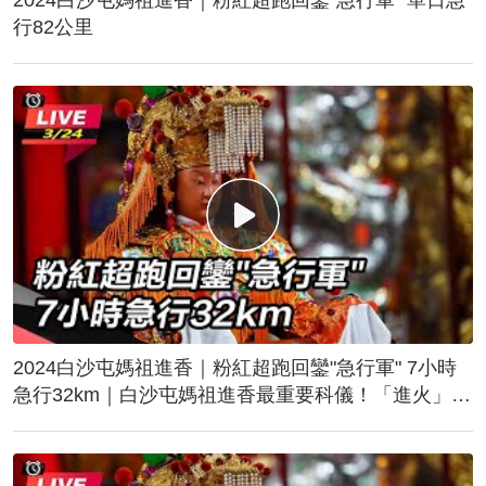
行82公里
2024白沙屯媽祖進香｜粉紅超跑回鑾"急行軍" 7小時
急行32km｜白沙屯媽祖進香最重要科儀！「進火」儀
式後起駕回鑾