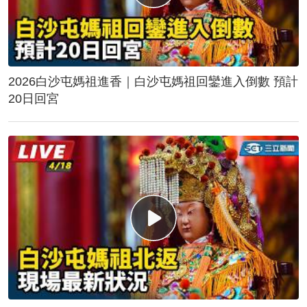
2026白沙屯媽祖進香｜白沙屯媽祖回鑾進入倒數 預計
20日回宮