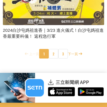
2024白沙屯媽祖進香｜3/23 進火儀式！白沙屯媽祖進
香最重要科儀！ 返程急行軍
1
2
3
上一頁
下一頁