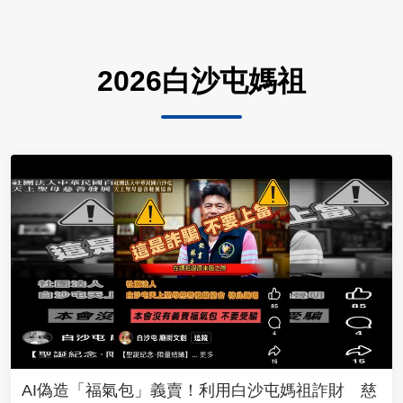
2026白沙屯媽祖
AI偽造「福氣包」義賣！利用白沙屯媽祖詐財 慈