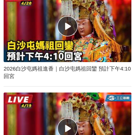
2026白沙屯媽祖進香｜白沙屯媽祖回鑾 預計下午4:10
回宮