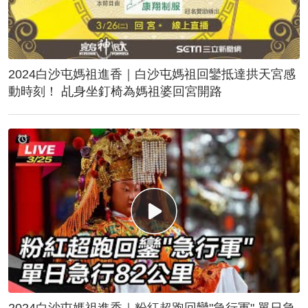
2024白沙屯媽祖進香｜白沙屯媽祖回鑾抵達拱天宮感
動時刻！ 乩身坐釘椅為媽祖婆回宮開路
2024白沙屯媽祖進香｜粉紅超跑回鑾"急行軍" 單日急