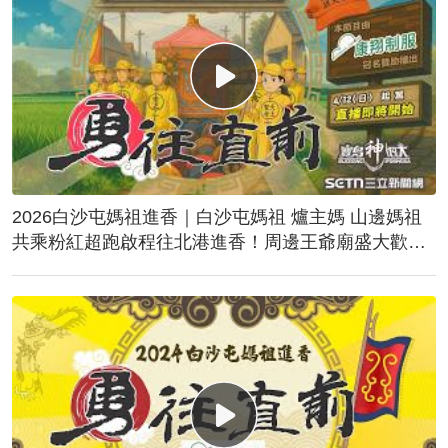
2026白沙屯媽祖進香｜白沙屯媽祖 爐主媽 山邊媽祖
共乘粉紅超跑啟程往北港進香！周邊王爺廟盛大歡
送！