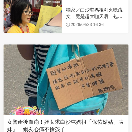
獨家／白沙屯媽祖刈火唸疏
文！竟是超大咖天后 包尿
布忍尿5小時不喊累
2026/04/23 16:36
女警產後血崩！姪女求白沙屯媽祖「保佑姑姑、表
妹」 網友心痛不捨孩子