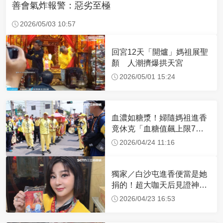
善會氣炸報警：惡劣至極
2026/05/03 10:57
回宮12天「開爐」媽祖展聖
顏 人潮擠爆拱天宮
2026/05/01 15:24
血濃如糖漿！婦隨媽祖進香
竟休克「血糖值飆上限7
倍」 醫曝原因
2026/04/24 11:16
獨家／白沙屯進香便當是她
捐的！超大咖天后見證神
蹟 一靠近媽祖就爆哭
2026/04/23 16:53