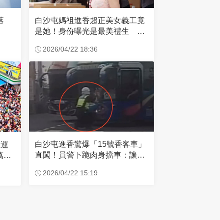
失落
白沙屯媽祖進香超正美女義工竟
是她！身份曝光是最美禮生 一
輩子不結婚
2026/04/22 18:36
白沙屯進香驚爆「15號香客車」
大運
直闖！員警下跪肉身擋車：讓行
萬創
人先過
2026/04/22 15:19