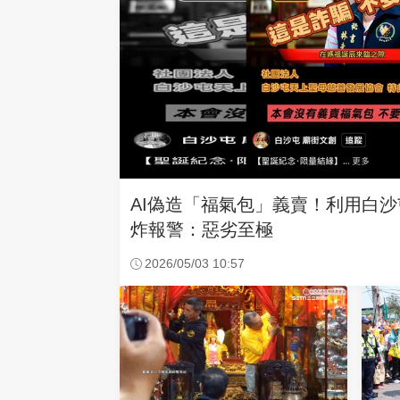
AI偽造「福氣包」義賣！利用白
炸報警：惡劣至極
2026/05/03 10:57