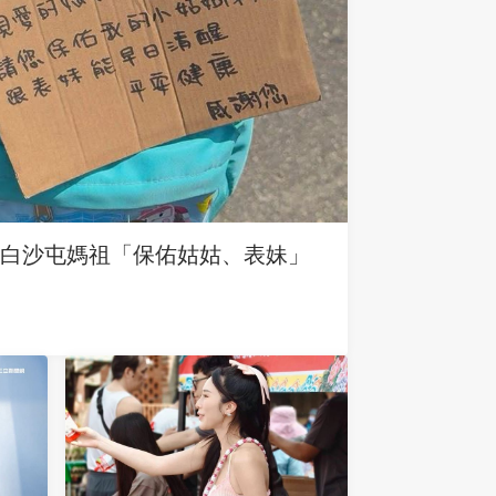
求白沙屯媽祖「保佑姑姑、表妹」