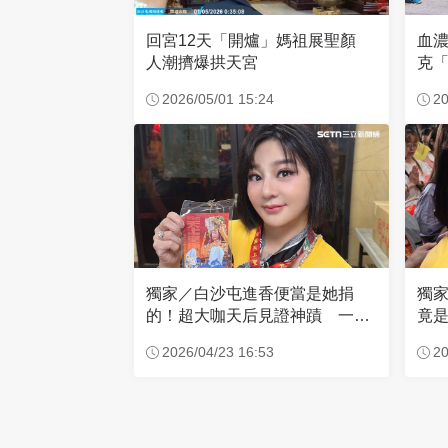
回宮12天「開爐」媽祖展聖顏
血
人潮擠爆拱天宮
克「
因
2026/05/01 15:24
20
獨家／白沙屯進香便當是她捐
獨
的！超大咖天后見證神蹟 一靠
竟是
近媽祖就爆哭
小
2026/04/23 16:53
20