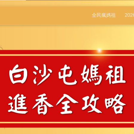
全民瘋媽祖
20