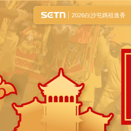
白沙屯媽祖進香全紀錄
2026白沙屯媽祖進香