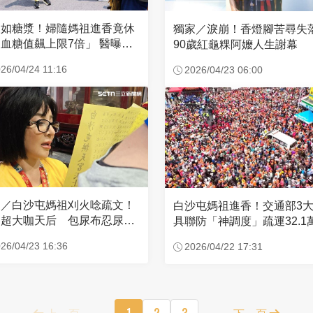
濃如糖漿！婦隨媽祖進香竟休
獨家／淚崩！香燈腳苦尋
血糖值飆上限7倍」 醫曝原
90歲紅龜粿阿嬤人生謝幕
26/04/24 11:16
2026/04/23 06:00
家／白沙屯媽祖刈火唸疏文！
白沙屯媽祖進香！交通部3
超大咖天后 包尿布忍尿5
具聯防「神調度」疏運32.1
時不喊累
新高
26/04/23 16:36
2026/04/22 17:31
上一頁
1
2
3
下一頁