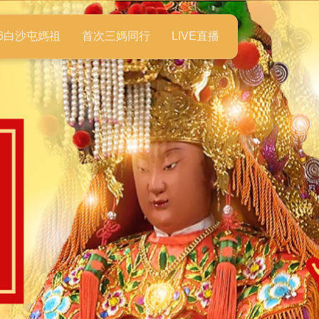
26白沙屯媽祖
首次三媽同行
LIVE直播