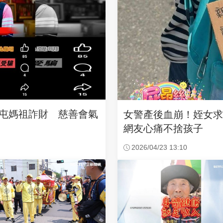
沙屯媽祖詐財 慈善會氣
女警產後血崩！姪女
網友心痛不捨孩子
2026/04/23 13:10