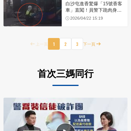
白沙屯進香驚爆「15號香客
車」直闖！員警下跪肉身擋
車：讓行人先過
2026/04/22 15:19
1
2
3
上一頁
下一頁
首次三媽同行