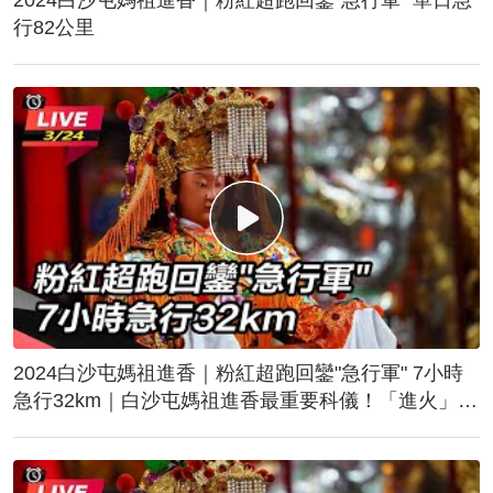
行82公里
2024白沙屯媽祖進香｜粉紅超跑回鑾"急行軍" 7小時
急行32km｜白沙屯媽祖進香最重要科儀！「進火」儀
式後起駕回鑾