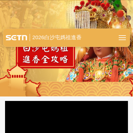
白沙屯媽祖進香全紀錄
2026白沙屯媽祖進香