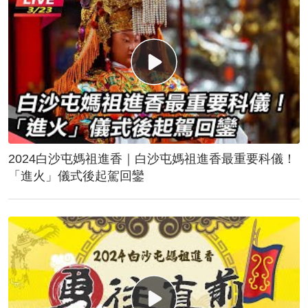
2024白沙屯媽祖進香｜白沙屯媽祖進香最重要科儀！
「進火」儀式後起駕回鑾