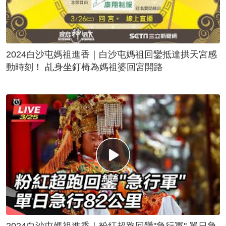
2024白沙屯媽祖進香｜白沙屯媽祖回鑾抵達拱天宮感
動時刻！ 乩身坐釘椅為媽祖婆回宮開路
2024白沙屯媽祖進香｜粉紅超跑回鑾"急行軍" 單日急