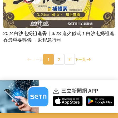
2024白沙屯媽祖進香｜3/23 進火儀式！白沙屯媽祖進
香最重要科儀！ 返程急行軍
1
2
3
上一頁
下一頁