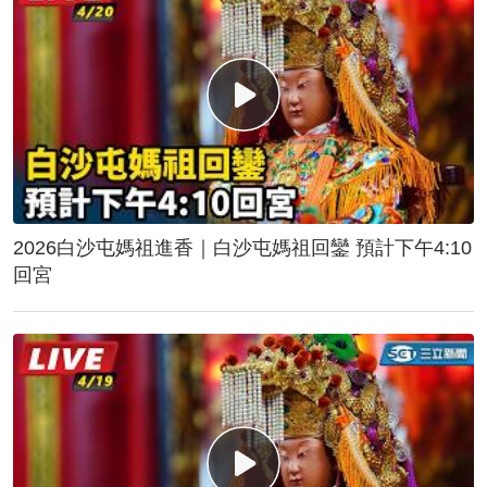
2026白沙屯媽祖進香｜白沙屯媽祖回鑾 預計下午4:10
回宮