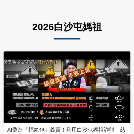
2026白沙屯媽祖
AI偽造「福氣包」義賣！利用白沙屯媽祖詐財 慈