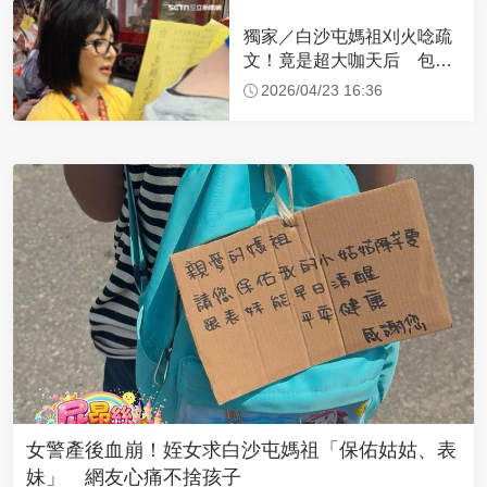
獨家／白沙屯媽祖刈火唸疏
文！竟是超大咖天后 包尿
布忍尿5小時不喊累
2026/04/23 16:36
女警產後血崩！姪女求白沙屯媽祖「保佑姑姑、表
妹」 網友心痛不捨孩子