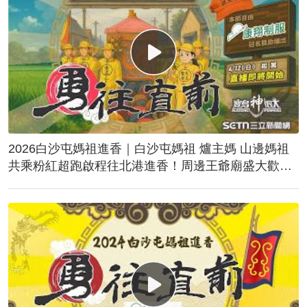
2026白沙屯媽祖進香｜白沙屯媽祖 爐主媽 山邊媽祖
共乘粉紅超跑啟程往北港進香！周邊王爺廟盛大歡
送！