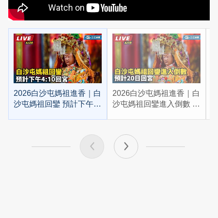
2026白沙屯媽祖進香｜白
2026白沙屯媽祖進香｜白
2
沙屯媽祖回鑾 預計下午
沙屯媽祖回鑾進入倒數 預
4:10回宮
計20日回宮