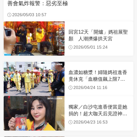
善會氣炸報警：惡劣至極
2026/05/03 10:57
回宮12天「開爐」媽祖展聖
顏 人潮擠爆拱天宮
2026/05/01 15:24
血濃如糖漿！婦隨媽祖進香
竟休克「血糖值飆上限7
倍」 醫曝原因
2026/04/24 11:16
獨家／白沙屯進香便當是她
捐的！超大咖天后見證神
蹟 一靠近媽祖就爆哭
2026/04/23 16:53