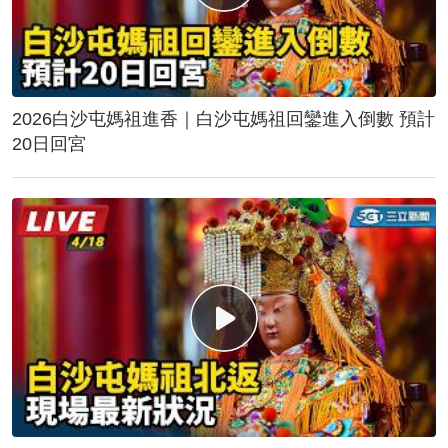
2026白沙屯媽祖進香｜白沙屯媽祖回鑾進入倒數 預計
20日回宮