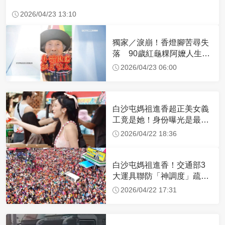
2026/04/23 13:10
獨家／淚崩！香燈腳苦尋失
落 90歲紅龜粿阿嬤人生謝
幕
2026/04/23 06:00
白沙屯媽祖進香超正美女義
工竟是她！身份曝光是最美
禮生 一輩子不結婚
2026/04/22 18:36
白沙屯媽祖進香！交通部3
大運具聯防「神調度」疏運
32.1萬創新高
2026/04/22 17:31