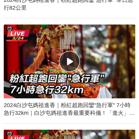
行82公里
2024白沙屯媽祖進香｜粉紅超跑回鑾"急行軍" 7小時
急行32km｜白沙屯媽祖進香最重要科儀！「進火」儀
式後起駕回鑾