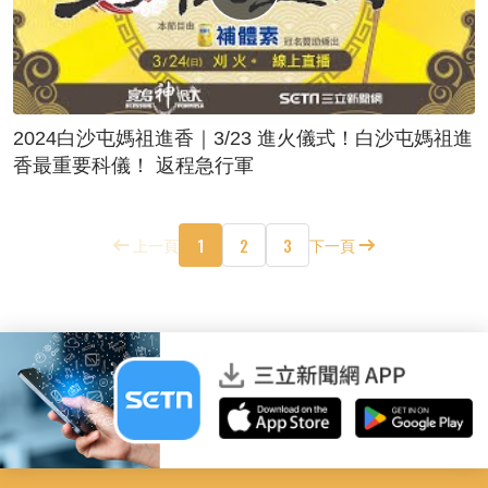
2024白沙屯媽祖進香｜3/23 進火儀式！白沙屯媽祖進
香最重要科儀！ 返程急行軍
1
2
3
上一頁
下一頁