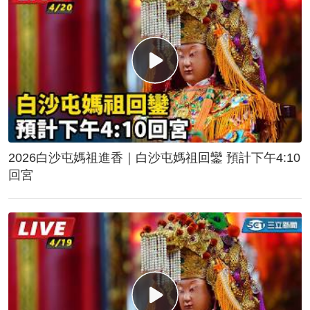
2026白沙屯媽祖進香｜白沙屯媽祖回鑾 預計下午4:10
回宮