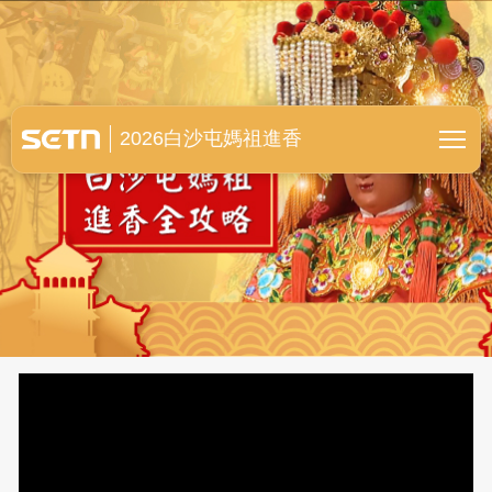
白沙屯媽祖進香全紀錄
2026白沙屯媽祖進香