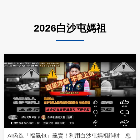
2026白沙屯媽祖
AI偽造「福氣包」義賣！利用白沙屯媽祖詐財 慈