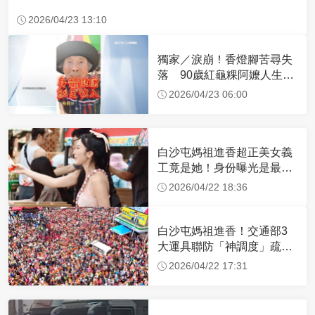
2026/04/23 13:10
獨家／淚崩！香燈腳苦尋失
落 90歲紅龜粿阿嬤人生謝
幕
2026/04/23 06:00
白沙屯媽祖進香超正美女義
工竟是她！身份曝光是最美
禮生 一輩子不結婚
2026/04/22 18:36
白沙屯媽祖進香！交通部3
大運具聯防「神調度」疏運
32.1萬創新高
2026/04/22 17:31