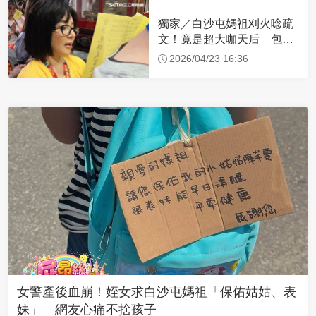
獨家／白沙屯媽祖刈火唸疏
文！竟是超大咖天后 包尿
布忍尿5小時不喊累
2026/04/23 16:36
女警產後血崩！姪女求白沙屯媽祖「保佑姑姑、表
妹」 網友心痛不捨孩子