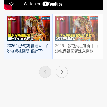
2026白沙屯媽祖進香｜白
2026白沙屯媽祖進香｜白
2
沙屯媽祖回鑾 預計下午
沙屯媽祖回鑾進入倒數 預
4:10回宮
計20日回宮