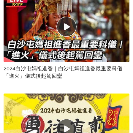
2024白沙屯媽祖進香｜白沙屯媽祖進香最重要科儀！
「進火」儀式後起駕回鑾