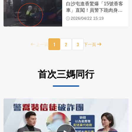
白沙屯進香驚爆「15號香客
車」直闖！員警下跪肉身擋
車：讓行人先過
2026/04/22 15:19
1
2
3
上一頁
下一頁
首次三媽同行