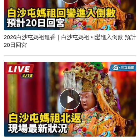
2026白沙屯媽祖進香｜白沙屯媽祖回鑾進入倒數 預計
20日回宮