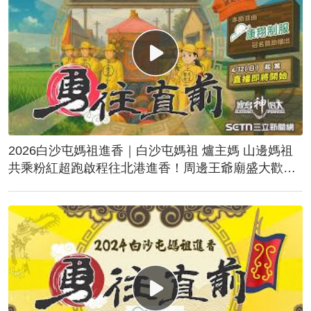
2026白沙屯媽祖進香｜白沙屯媽祖 爐主媽 山邊媽祖
共乘粉紅超跑啟程往北港進香！周邊王爺廟盛大歡
送！