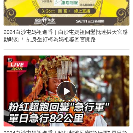
2024白沙屯媽祖進香｜白沙屯媽祖回鑾抵達拱天宮感
動時刻！ 乩身坐釘椅為媽祖婆回宮開路
2024白沙屯媽祖進香｜粉紅超跑回鑾"急行軍" 單日急