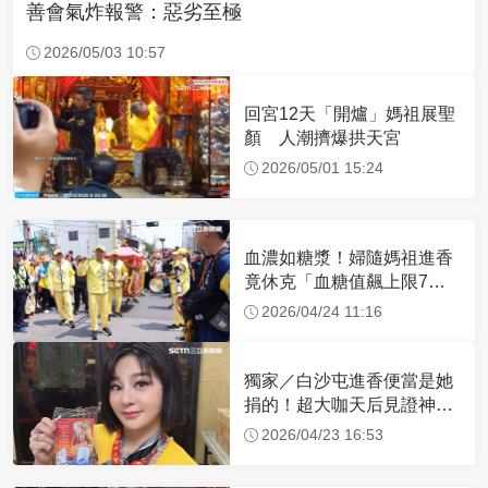
善會氣炸報警：惡劣至極
2026/05/03 10:57
回宮12天「開爐」媽祖展聖
顏 人潮擠爆拱天宮
2026/05/01 15:24
血濃如糖漿！婦隨媽祖進香
竟休克「血糖值飆上限7
倍」 醫曝原因
2026/04/24 11:16
獨家／白沙屯進香便當是她
捐的！超大咖天后見證神
蹟 一靠近媽祖就爆哭
2026/04/23 16:53