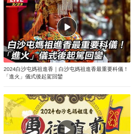
2024白沙屯媽祖進香｜白沙屯媽祖進香最重要科儀！
「進火」儀式後起駕回鑾