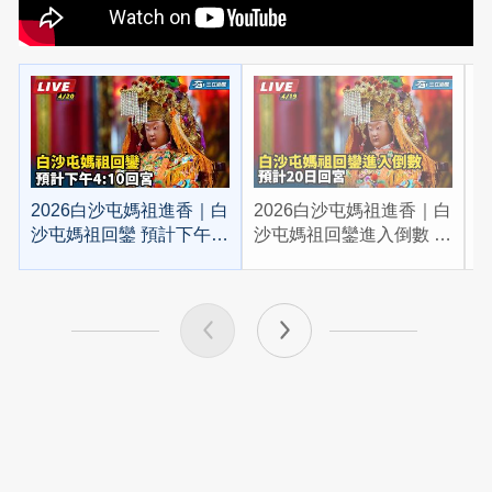
2026白沙屯媽祖進香｜白
2026白沙屯媽祖進香｜白
2
沙屯媽祖回鑾 預計下午
沙屯媽祖回鑾進入倒數 預
4:10回宮
計20日回宮