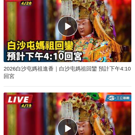
2026白沙屯媽祖進香｜白沙屯媽祖回鑾 預計下午4:10
回宮