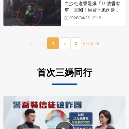
白沙屯進香驚爆「15號香客
車」直闖！員警下跪肉身擋
車：讓行人先過
2026/04/22 15:19
1
2
3
上一頁
下一頁
首次三媽同行