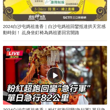
2024白沙屯媽祖進香｜白沙屯媽祖回鑾抵達拱天宮感
動時刻！ 乩身坐釘椅為媽祖婆回宮開路
2024白沙屯媽祖進香｜粉紅超跑回鑾"急行軍" 單日急