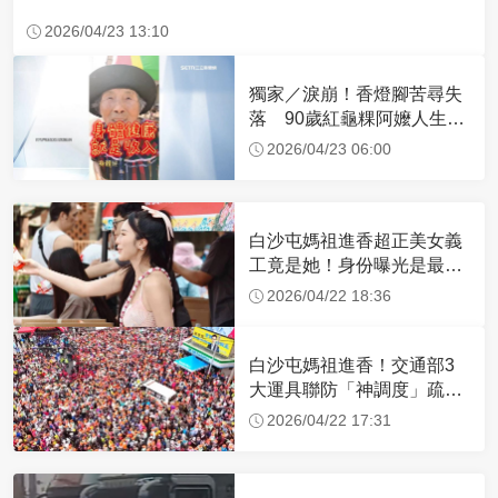
2026/04/23 13:10
獨家／淚崩！香燈腳苦尋失
落 90歲紅龜粿阿嬤人生謝
幕
2026/04/23 06:00
白沙屯媽祖進香超正美女義
工竟是她！身份曝光是最美
禮生 一輩子不結婚
2026/04/22 18:36
白沙屯媽祖進香！交通部3
大運具聯防「神調度」疏運
32.1萬創新高
2026/04/22 17:31