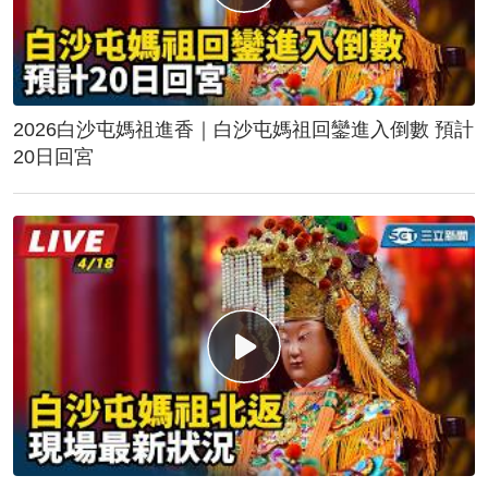
2026白沙屯媽祖進香｜白沙屯媽祖回鑾進入倒數 預計
20日回宮