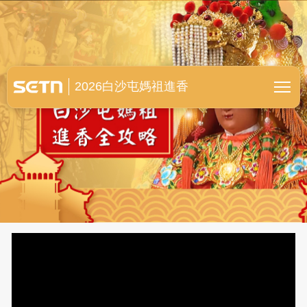
白沙屯媽祖進香全紀錄
2026白沙屯媽祖進香