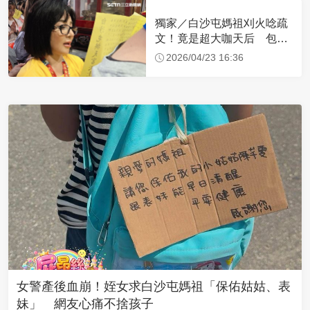
獨家／白沙屯媽祖刈火唸疏
文！竟是超大咖天后 包尿
布忍尿5小時不喊累
2026/04/23 16:36
女警產後血崩！姪女求白沙屯媽祖「保佑姑姑、表
妹」 網友心痛不捨孩子