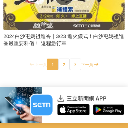
2024白沙屯媽祖進香｜3/23 進火儀式！白沙屯媽祖進
香最重要科儀！ 返程急行軍
1
2
3
上一頁
下一頁