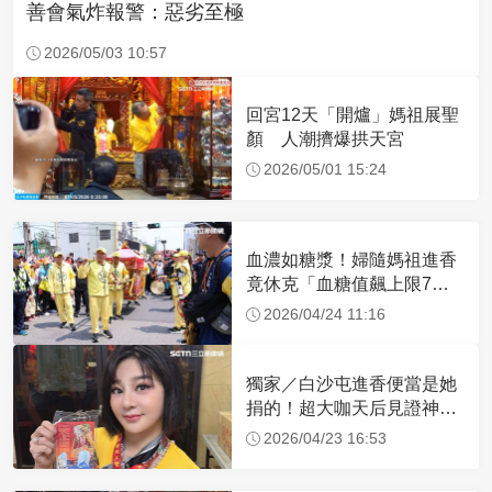
善會氣炸報警：惡劣至極
2026/05/03 10:57
回宮12天「開爐」媽祖展聖
顏 人潮擠爆拱天宮
2026/05/01 15:24
血濃如糖漿！婦隨媽祖進香
竟休克「血糖值飆上限7
倍」 醫曝原因
2026/04/24 11:16
獨家／白沙屯進香便當是她
捐的！超大咖天后見證神
蹟 一靠近媽祖就爆哭
2026/04/23 16:53