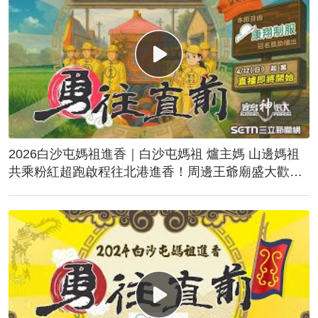
2026白沙屯媽祖進香｜白沙屯媽祖 爐主媽 山邊媽祖
共乘粉紅超跑啟程往北港進香！周邊王爺廟盛大歡
送！