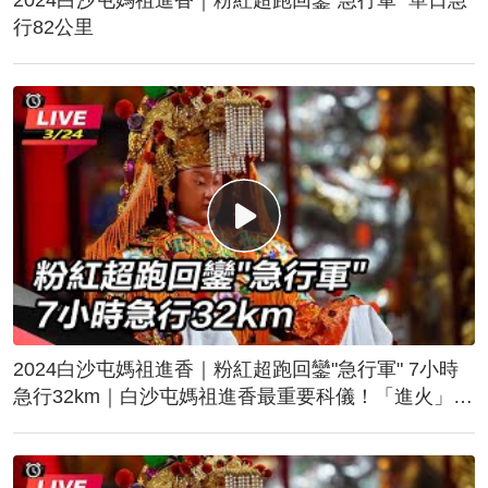
行82公里
2024白沙屯媽祖進香｜粉紅超跑回鑾"急行軍" 7小時
急行32km｜白沙屯媽祖進香最重要科儀！「進火」儀
式後起駕回鑾