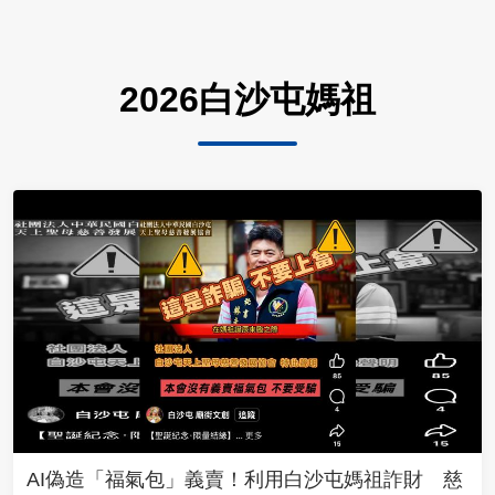
2026白沙屯媽祖
AI偽造「福氣包」義賣！利用白沙屯媽祖詐財 慈