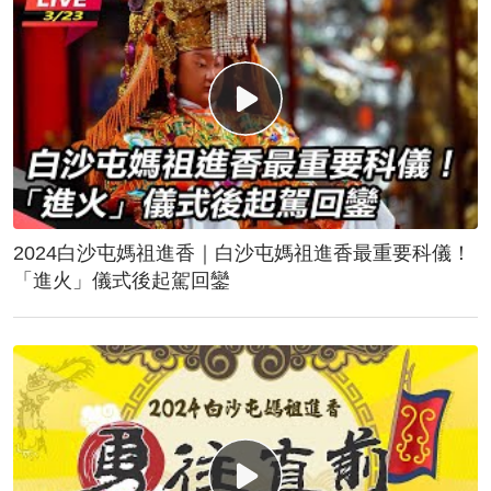
2024白沙屯媽祖進香｜白沙屯媽祖進香最重要科儀！
「進火」儀式後起駕回鑾