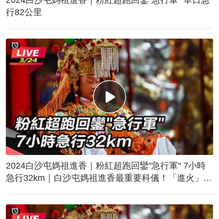
行82公里
2024白沙屯媽祖進香｜粉紅超跑回鑾"急行軍" 7小時
急行32km｜白沙屯媽祖進香最重要科儀！「進火」儀
式後起駕回鑾