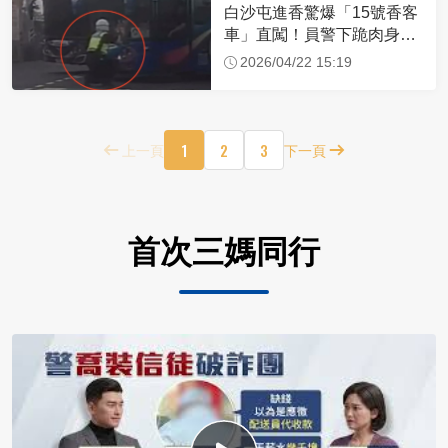
白沙屯進香驚爆「15號香客
車」直闖！員警下跪肉身擋
車：讓行人先過
2026/04/22 15:19
1
2
3
上一頁
下一頁
首次三媽同行