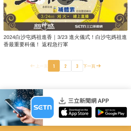
2024白沙屯媽祖進香｜3/23 進火儀式！白沙屯媽祖進
香最重要科儀！ 返程急行軍
1
2
3
上一頁
下一頁