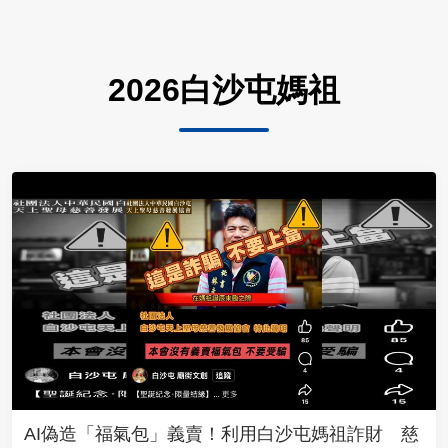
2026白沙屯媽祖
AI偽造「福氣包」義賣！利用白沙屯媽祖詐財 慈