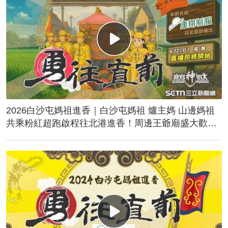
2026白沙屯媽祖進香｜白沙屯媽祖 爐主媽 山邊媽祖
共乘粉紅超跑啟程往北港進香！周邊王爺廟盛大歡
送！