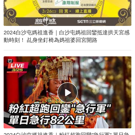
2024白沙屯媽祖進香｜白沙屯媽祖回鑾抵達拱天宮感
動時刻！ 乩身坐釘椅為媽祖婆回宮開路
2024白沙屯媽祖進香｜粉紅超跑回鑾"急行軍" 單日急