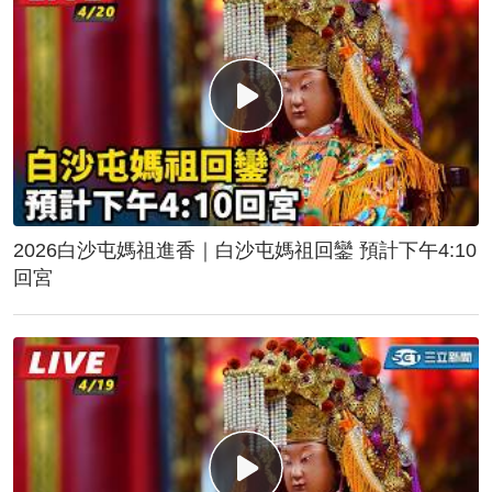
2026白沙屯媽祖進香｜白沙屯媽祖回鑾 預計下午4:10
回宮