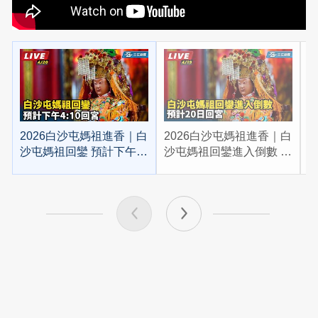
2026白沙屯媽祖進香｜白
2026白沙屯媽祖進香｜白
2
沙屯媽祖回鑾 預計下午
沙屯媽祖回鑾進入倒數 預
4:10回宮
計20日回宮