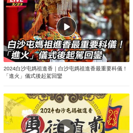
2024白沙屯媽祖進香｜白沙屯媽祖進香最重要科儀！
「進火」儀式後起駕回鑾