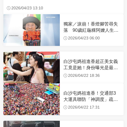
2026/04/23 13:10
獨家／淚崩！香燈腳苦尋失
落 90歲紅龜粿阿嬤人生謝
幕
2026/04/23 06:00
白沙屯媽祖進香超正美女義
工竟是她！身份曝光是最美
禮生 一輩子不結婚
2026/04/22 18:36
白沙屯媽祖進香！交通部3
大運具聯防「神調度」疏運
32.1萬創新高
2026/04/22 17:31