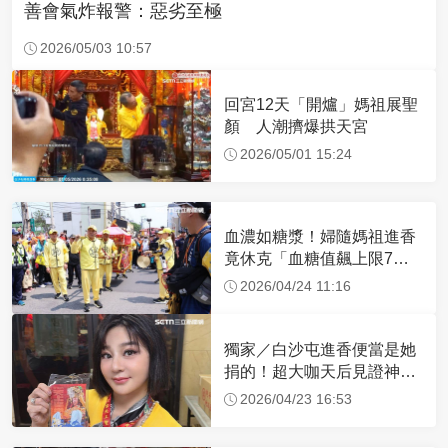
善會氣炸報警：惡劣至極
2026/05/03 10:57
回宮12天「開爐」媽祖展聖
顏 人潮擠爆拱天宮
2026/05/01 15:24
血濃如糖漿！婦隨媽祖進香
竟休克「血糖值飆上限7
倍」 醫曝原因
2026/04/24 11:16
獨家／白沙屯進香便當是她
捐的！超大咖天后見證神
蹟 一靠近媽祖就爆哭
2026/04/23 16:53