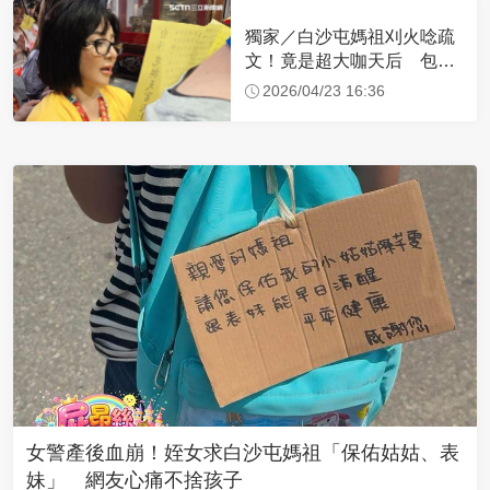
獨家／白沙屯媽祖刈火唸疏
文！竟是超大咖天后 包尿
布忍尿5小時不喊累
2026/04/23 16:36
女警產後血崩！姪女求白沙屯媽祖「保佑姑姑、表
妹」 網友心痛不捨孩子