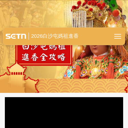
白沙屯媽祖進香全紀錄
2026白沙屯媽祖進香