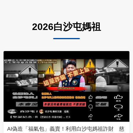
2026白沙屯媽祖
AI偽造「福氣包」義賣！利用白沙屯媽祖詐財 慈