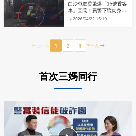
白沙屯進香驚爆「15號香客
車」直闖！員警下跪肉身擋
車：讓行人先過
2026/04/22 15:19
1
2
3
上一頁
下一頁
首次三媽同行