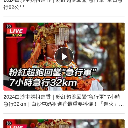
行82公里
2024白沙屯媽祖進香｜粉紅超跑回鑾"急行軍" 7小時
急行32km｜白沙屯媽祖進香最重要科儀！「進火」儀
式後起駕回鑾