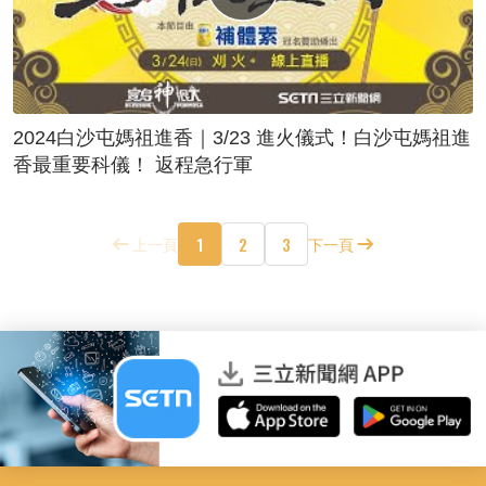
2024白沙屯媽祖進香｜3/23 進火儀式！白沙屯媽祖進
香最重要科儀！ 返程急行軍
1
2
3
上一頁
下一頁