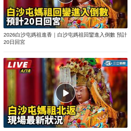
2026白沙屯媽祖進香｜白沙屯媽祖回鑾進入倒數 預計
20日回宮