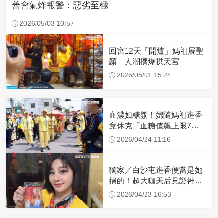
善會氣炸報警：惡劣至極
2026/05/03 10:57
回宮12天「開爐」媽祖展聖
顏 人潮擠爆拱天宮
2026/05/01 15:24
血濃如糖漿！婦隨媽祖進香
竟休克「血糖值飆上限7
倍」 醫曝原因
2026/04/24 11:16
獨家／白沙屯進香便當是她
捐的！超大咖天后見證神
蹟 一靠近媽祖就爆哭
2026/04/23 16:53