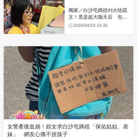
獨家／白沙屯媽祖刈火唸疏
文！竟是超大咖天后 包尿
布忍尿5小時不喊累
2026/04/23 16:36
女警產後血崩！姪女求白沙屯媽祖「保佑姑姑、表
妹」 網友心痛不捨孩子