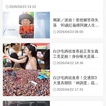
2026/04/23 13:10
獨家／淚崩！香燈腳苦尋失
落 90歲紅龜粿阿嬤人生謝
幕
2026/04/23 06:00
白沙屯媽祖進香超正美女義
工竟是她！身份曝光是最美
禮生 一輩子不結婚
2026/04/22 18:36
白沙屯媽祖進香！交通部3
大運具聯防「神調度」疏運
32.1萬創新高
2026/04/22 17:31