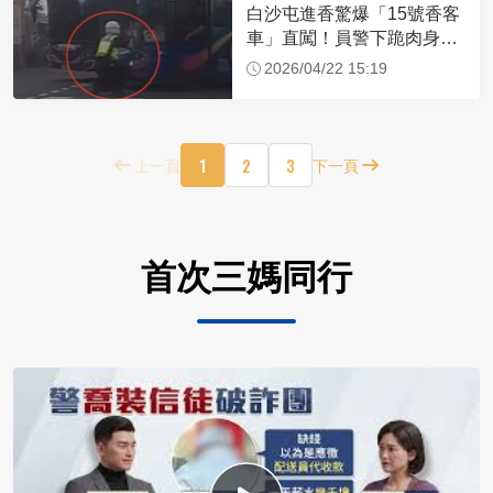
白沙屯進香驚爆「15號香客
車」直闖！員警下跪肉身擋
車：讓行人先過
2026/04/22 15:19
1
2
3
上一頁
下一頁
首次三媽同行