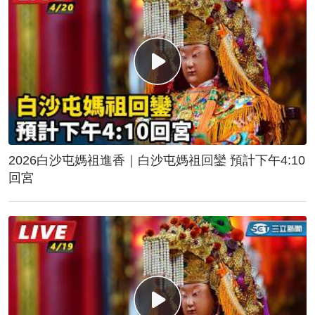
2026白沙屯媽祖進香｜白沙屯媽祖回鑾 預計下午4:10
回宮