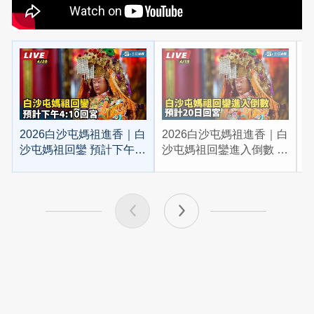
2026白沙屯媽祖進香｜白
2026白沙屯媽祖進香｜白
2
沙屯媽祖回鑾 預計下午
沙屯媽祖回鑾進入倒數 預
4:10回宮
計20日回宮