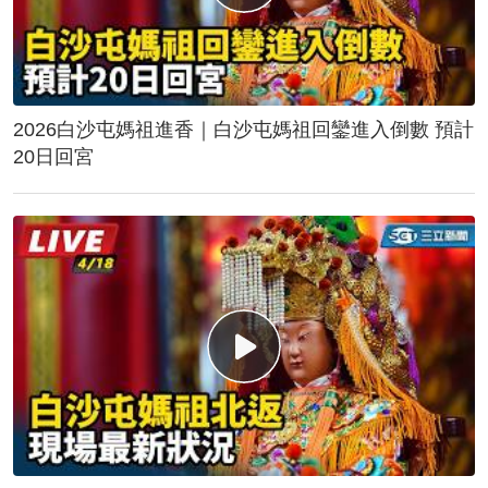
2026白沙屯媽祖進香｜白沙屯媽祖回鑾進入倒數 預計
20日回宮