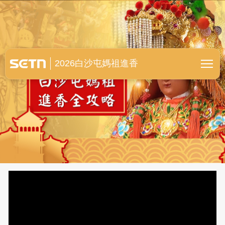
白沙屯媽祖進香全紀錄
2026白沙屯媽祖進香