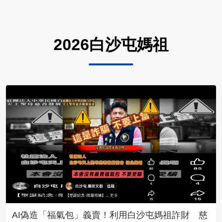
2026白沙屯媽祖
AI偽造「福氣包」義賣！利用白沙屯媽祖詐財 慈