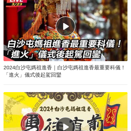
2024白沙屯媽祖進香｜白沙屯媽祖進香最重要科儀！
「進火」儀式後起駕回鑾