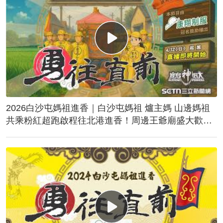
2026白沙屯媽祖進香｜白沙屯媽祖 爐主媽 山邊媽祖
共乘粉紅超跑啟程往北港進香！周邊王爺廟盛大歡
送！