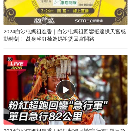
2024白沙屯媽祖進香｜白沙屯媽祖回鑾抵達拱天宮感
動時刻！ 乩身坐釘椅為媽祖婆回宮開路
2024白沙屯媽祖進香｜粉紅超跑回鑾"急行軍" 單日急