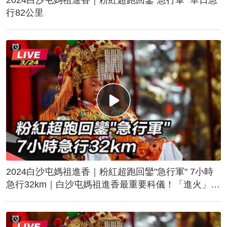
行82公里
2024白沙屯媽祖進香｜粉紅超跑回鑾"急行軍" 7小時
急行32km｜白沙屯媽祖進香最重要科儀！「進火」儀
式後起駕回鑾