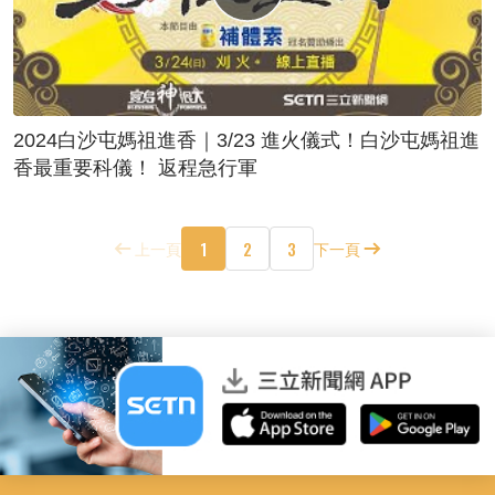
2024白沙屯媽祖進香｜3/23 進火儀式！白沙屯媽祖進
香最重要科儀！ 返程急行軍
1
2
3
上一頁
下一頁