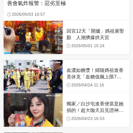
善會氣炸報警：惡劣至極
2026/05/03 10:57
回宮12天「開爐」媽祖展聖
顏 人潮擠爆拱天宮
2026/05/01 15:24
血濃如糖漿！婦隨媽祖進香
竟休克「血糖值飆上限7
倍」 醫曝原因
2026/04/24 11:16
獨家／白沙屯進香便當是她
捐的！超大咖天后見證神
蹟 一靠近媽祖就爆哭
2026/04/23 16:53