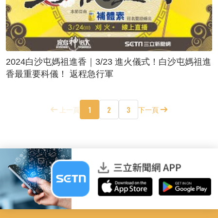
2024白沙屯媽祖進香｜3/23 進火儀式！白沙屯媽祖進
香最重要科儀！ 返程急行軍
1
2
3
上一頁
下一頁