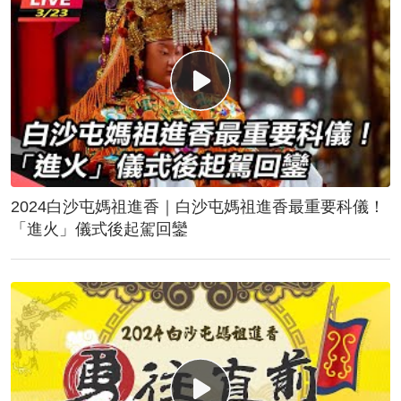
2024白沙屯媽祖進香｜白沙屯媽祖進香最重要科儀！
「進火」儀式後起駕回鑾