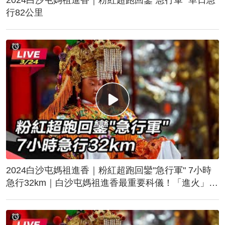
行82公里
2024白沙屯媽祖進香｜粉紅超跑回鑾"急行軍" 7小時
急行32km｜白沙屯媽祖進香最重要科儀！「進火」儀
式後起駕回鑾