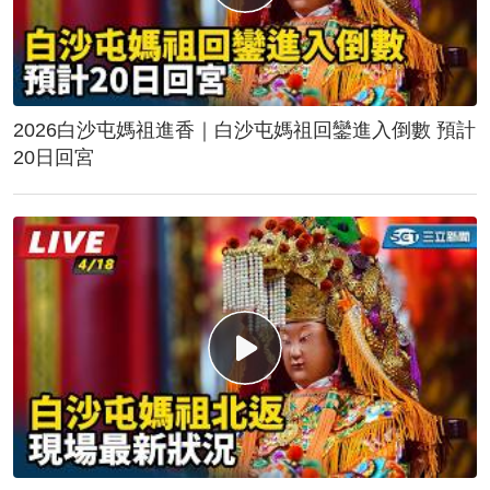
2026白沙屯媽祖進香｜白沙屯媽祖回鑾進入倒數 預計
20日回宮