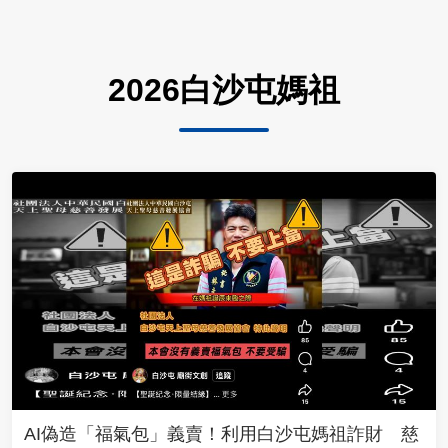
2026白沙屯媽祖
AI偽造「福氣包」義賣！利用白沙屯媽祖詐財 慈