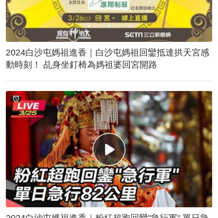
2024白沙屯媽祖進香｜白沙屯媽祖回鑾抵達拱天宮感
動時刻！ 乩身坐釘椅為媽祖婆回宮開路
2024白沙屯媽祖進香｜粉紅超跑回鑾"急行軍" 單日急