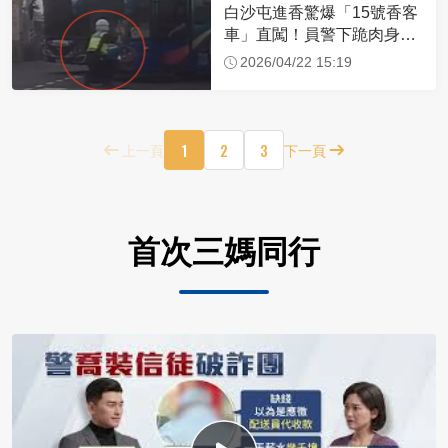
白沙屯進香驚爆「15號香客
車」直闖！員警下跪肉身擋
車：讓行人先過
2026/04/22 15:19
1
2
3
上一頁
下一頁
首次三媽同行