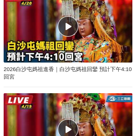
2026白沙屯媽祖進香｜白沙屯媽祖回鑾 預計下午4:10
回宮