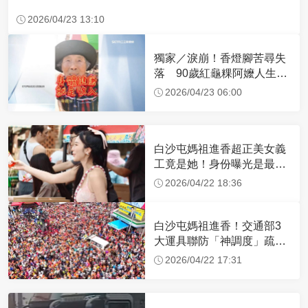
2026/04/23 13:10
獨家／淚崩！香燈腳苦尋失
落 90歲紅龜粿阿嬤人生謝
幕
2026/04/23 06:00
白沙屯媽祖進香超正美女義
工竟是她！身份曝光是最美
禮生 一輩子不結婚
2026/04/22 18:36
白沙屯媽祖進香！交通部3
大運具聯防「神調度」疏運
32.1萬創新高
2026/04/22 17:31