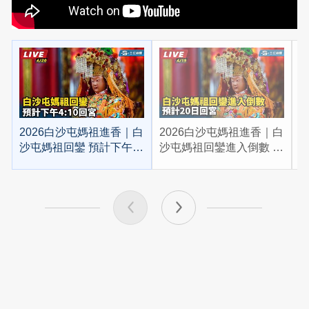
2026白沙屯媽祖進香｜白
2026白沙屯媽祖進香｜白
2
沙屯媽祖回鑾 預計下午
沙屯媽祖回鑾進入倒數 預
4:10回宮
計20日回宮