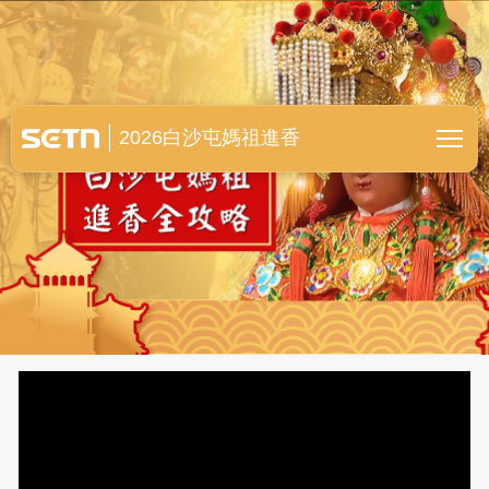
白沙屯媽祖進香全紀錄
2026白沙屯媽祖進香