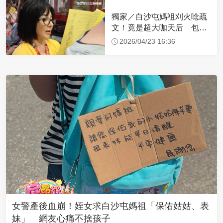
獨家／白沙屯媽祖刈火唸疏
文！竟是超大咖天后 包尿
布忍尿5小時不喊累
2026/04/23 16:36
女警產後血崩！姪女求白沙屯媽祖「保佑姑姑、表
妹」 網友心痛不捨孩子