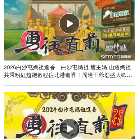
2026白沙屯媽祖進香｜白沙屯媽祖 爐主媽 山邊媽祖
共乘粉紅超跑啟程往北港進香！周邊王爺廟盛大歡
送！