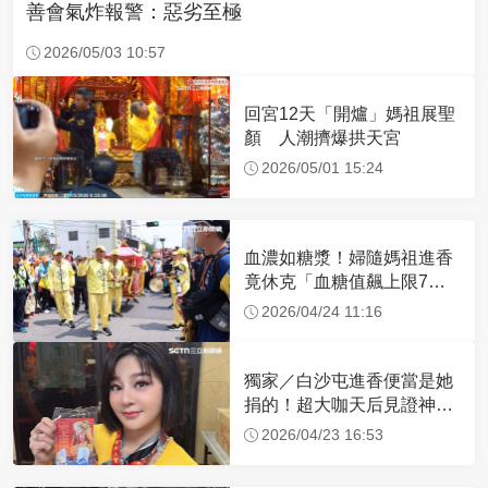
善會氣炸報警：惡劣至極
2026/05/03 10:57
回宮12天「開爐」媽祖展聖
顏 人潮擠爆拱天宮
2026/05/01 15:24
血濃如糖漿！婦隨媽祖進香
竟休克「血糖值飆上限7
倍」 醫曝原因
2026/04/24 11:16
獨家／白沙屯進香便當是她
捐的！超大咖天后見證神
蹟 一靠近媽祖就爆哭
2026/04/23 16:53