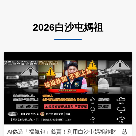
2026白沙屯媽祖
AI偽造「福氣包」義賣！利用白沙屯媽祖詐財 慈