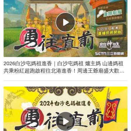
2026白沙屯媽祖進香｜白沙屯媽祖 爐主媽 山邊媽祖
共乘粉紅超跑啟程往北港進香！周邊王爺廟盛大歡
送！