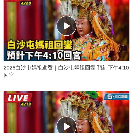
2026白沙屯媽祖進香｜白沙屯媽祖回鑾 預計下午4:10
回宮