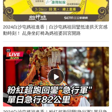
2024白沙屯媽祖進香｜白沙屯媽祖回鑾抵達拱天宮感
動時刻！ 乩身坐釘椅為媽祖婆回宮開路
2024白沙屯媽祖進香｜粉紅超跑回鑾"急行軍" 單日急