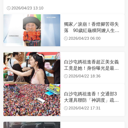
2026/04/23 13:10
獨家／淚崩！香燈腳苦尋失
落 90歲紅龜粿阿嬤人生謝
幕
2026/04/23 06:00
白沙屯媽祖進香超正美女義
工竟是她！身份曝光是最美
禮生 一輩子不結婚
2026/04/22 18:36
白沙屯媽祖進香！交通部3
大運具聯防「神調度」疏運
32.1萬創新高
2026/04/22 17:31