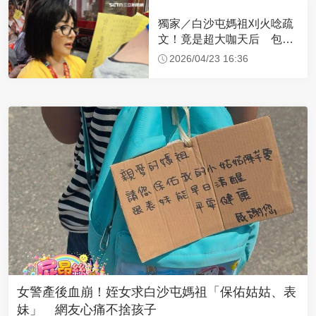
獨家／白沙屯媽祖刈火唸疏
文！竟是超大咖天后 包尿
布忍尿5小時不喊累
2026/04/23 16:36
女警產後血崩！姪女求白沙屯媽祖「保佑姑姑、表
妹」 網友心痛不捨孩子