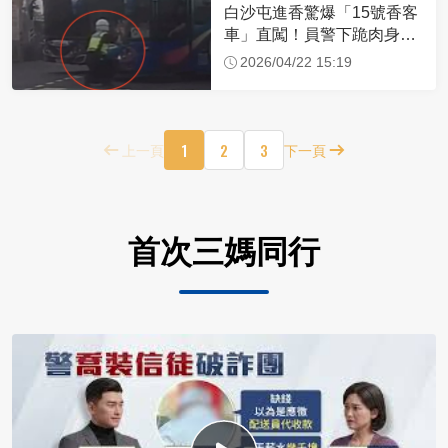
白沙屯進香驚爆「15號香客
車」直闖！員警下跪肉身擋
車：讓行人先過
2026/04/22 15:19
1
2
3
上一頁
下一頁
首次三媽同行