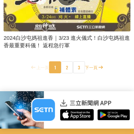
2024白沙屯媽祖進香｜3/23 進火儀式！白沙屯媽祖進
香最重要科儀！ 返程急行軍
1
2
3
上一頁
下一頁