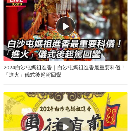
2024白沙屯媽祖進香｜白沙屯媽祖進香最重要科儀！
「進火」儀式後起駕回鑾