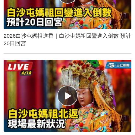
2026白沙屯媽祖進香｜白沙屯媽祖回鑾進入倒數 預計
20日回宮