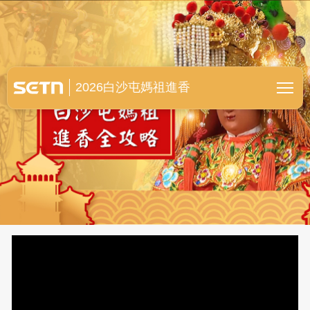
白沙屯媽祖進香全紀錄
2026白沙屯媽祖進香