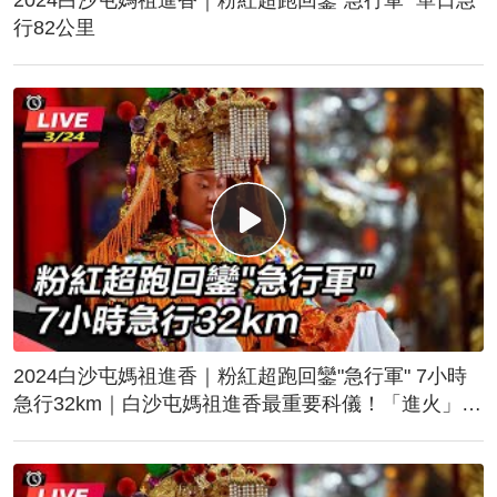
行82公里
2024白沙屯媽祖進香｜粉紅超跑回鑾"急行軍" 7小時
急行32km｜白沙屯媽祖進香最重要科儀！「進火」儀
式後起駕回鑾