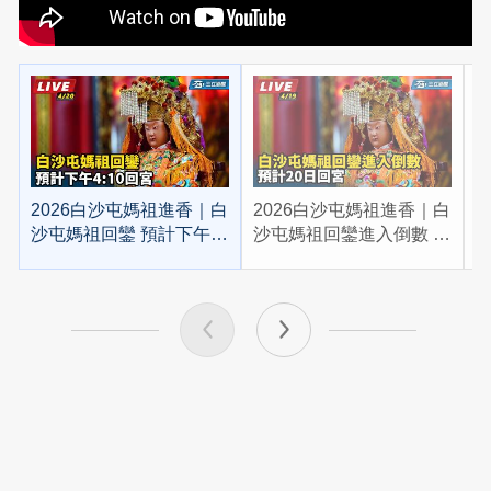
2026白沙屯媽祖進香｜白
2026白沙屯媽祖進香｜白
2
沙屯媽祖回鑾 預計下午
沙屯媽祖回鑾進入倒數 預
4:10回宮
計20日回宮