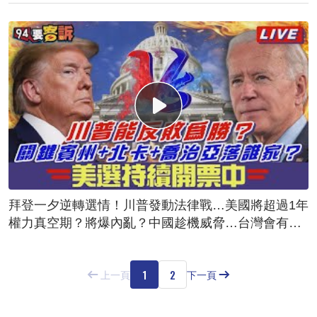
拜登一夕逆轉選情！川普發動法律戰…美國將超過1年
權力真空期？將爆內亂？中國趁機威脅…台灣會有危
險？
1
2
上一頁
下一頁