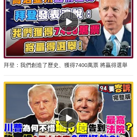
拜登：我們創造了歷史、獲得7400萬票 將贏得選舉