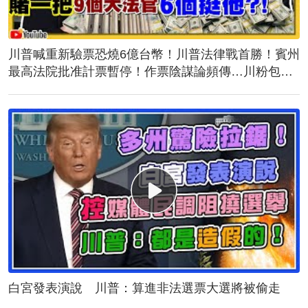
川普喊重新驗票恐燒6億台幣！川普法律戰首勝！賓州
最高法院批准計票暫停！作票陰謀論頻傳…川粉包圍
計票中心！誰說台灣駐美代表蕭美琴與民主黨不熟？
白宮發表演說 川普：算進非法選票大選將被偷走