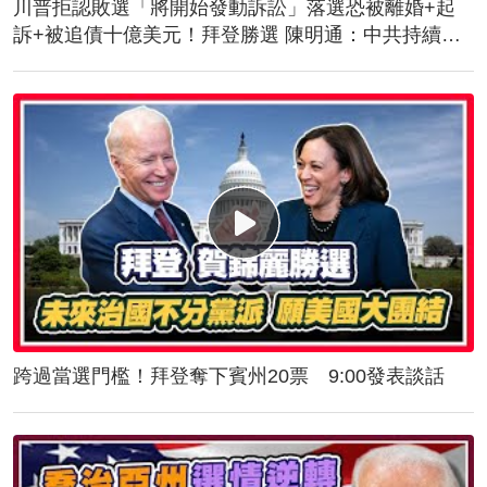
川普拒認敗選「將開始發動訴訟」落選恐被離婚+起
訴+被追債十億美元！拜登勝選 陳明通：中共持續對
台施壓！美軍抵台！傳授突擊舟、快艇滲透作戰
跨過當選門檻！拜登奪下賓州20票 9:00發表談話