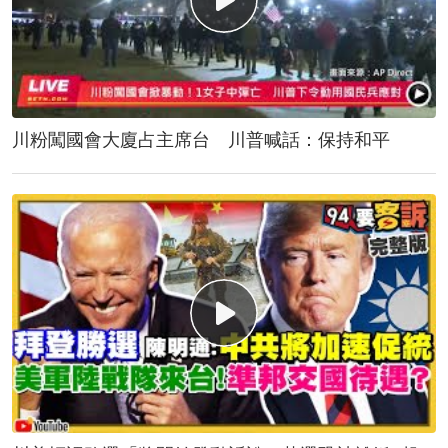
川粉闖國會大廈占主席台 川普喊話：保持和平