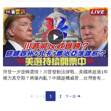
拜登一夕逆轉選情！川普發動法律戰…美國將超過1年
權力真空期？將爆內亂？中國趁機威脅…台灣會有危
險？
1
2
上一頁
下一頁