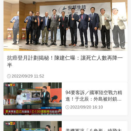
抗癌登月計劃揭秘！陳建仁曝：讓死亡人數再降一
半
2022/09/29 11:52
94要客訴／國軍陸空戰力精
進！于北辰：外島被封鎖可
空中補給
2022/09/20 16:10
美機軍演「八角形」繞飛太