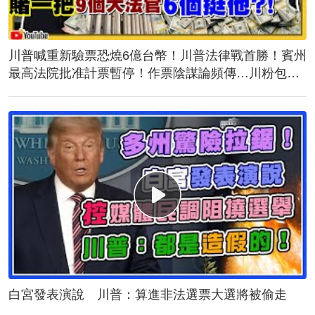
川普喊重新驗票恐燒6億台幣！川普法律戰首勝！賓州
最高法院批准計票暫停！作票陰謀論頻傳…川粉包圍
計票中心！誰說台灣駐美代表蕭美琴與民主黨不熟？
白宮發表演說 川普：算進非法選票大選將被偷走