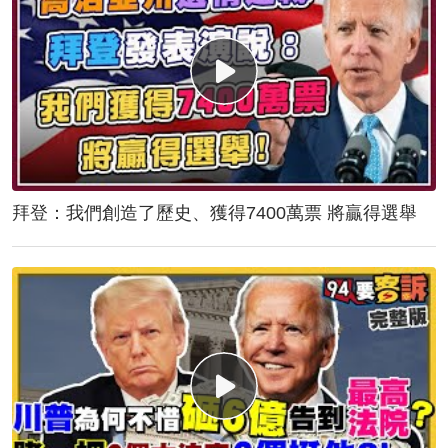
拜登：我們創造了歷史、獲得7400萬票 將贏得選舉