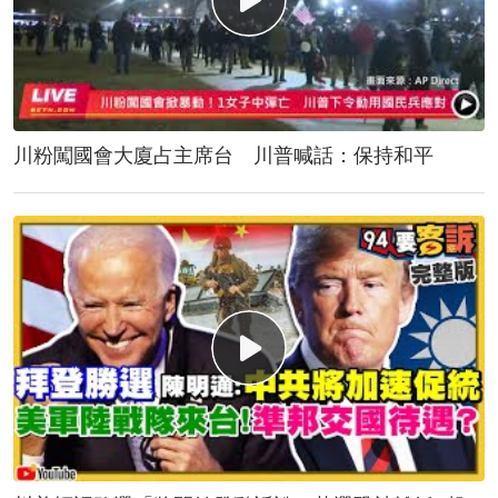
川粉闖國會大廈占主席台 川普喊話：保持和平