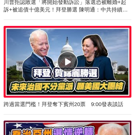
川普拒認敗選「將開始發動訴訟」落選恐被離婚+起
訴+被追債十億美元！拜登勝選 陳明通：中共持續對
台施壓！美軍抵台！傳授突擊舟、快艇滲透作戰
跨過當選門檻！拜登奪下賓州20票 9:00發表談話