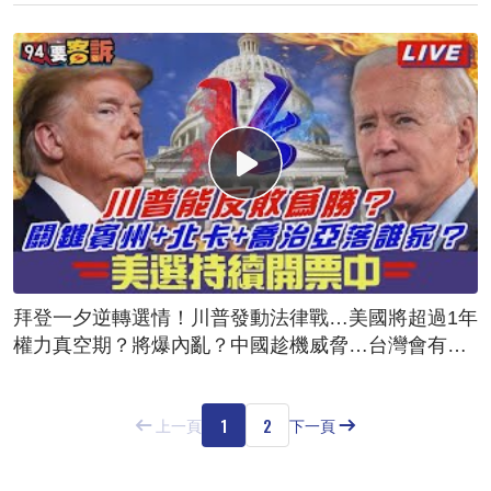
拜登一夕逆轉選情！川普發動法律戰…美國將超過1年
權力真空期？將爆內亂？中國趁機威脅…台灣會有危
險？
1
2
上一頁
下一頁