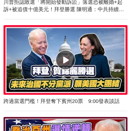
川普拒認敗選「將開始發動訴訟」落選恐被離婚+起
訴+被追債十億美元！拜登勝選 陳明通：中共持續對
台施壓！美軍抵台！傳授突擊舟、快艇滲透作戰
跨過當選門檻！拜登奪下賓州20票 9:00發表談話