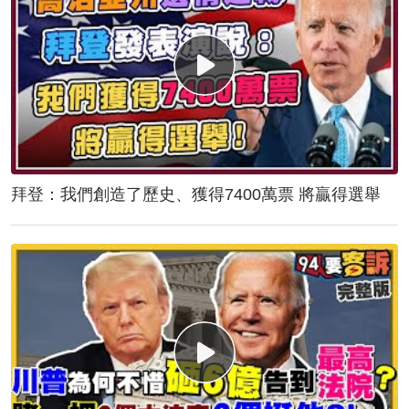
拜登：我們創造了歷史、獲得7400萬票 將贏得選舉