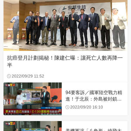
抗癌登月計劃揭秘！陳建仁曝：讓死亡人數再降一
半
2022/09/29 11:52
94要客訴／國軍陸空戰力精
進！于北辰：外島被封鎖可
空中補給
2022/09/20 16:10
美機軍演「八角形」繞飛太