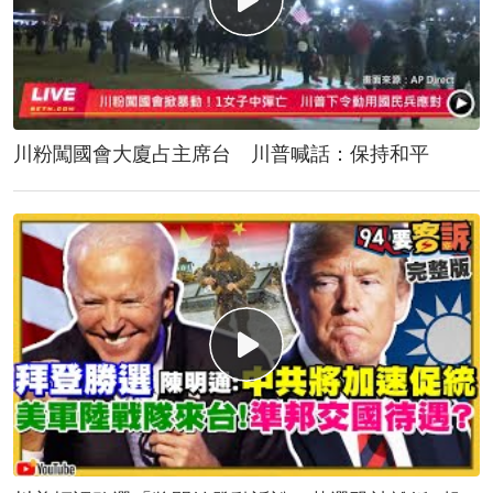
川粉闖國會大廈占主席台 川普喊話：保持和平