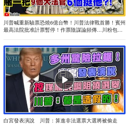
川普喊重新驗票恐燒6億台幣！川普法律戰首勝！賓州
最高法院批准計票暫停！作票陰謀論頻傳…川粉包圍
計票中心！誰說台灣駐美代表蕭美琴與民主黨不熟？
白宮發表演說 川普：算進非法選票大選將被偷走