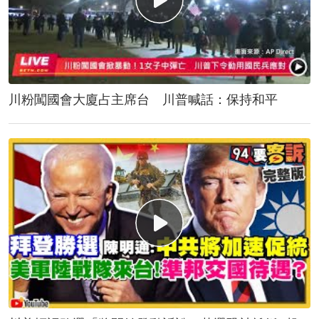
川粉闖國會大廈占主席台 川普喊話：保持和平