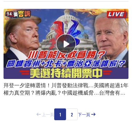
拜登一夕逆轉選情！川普發動法律戰…美國將超過1年
權力真空期？將爆內亂？中國趁機威脅…台灣會有危
險？
1
2
上一頁
下一頁