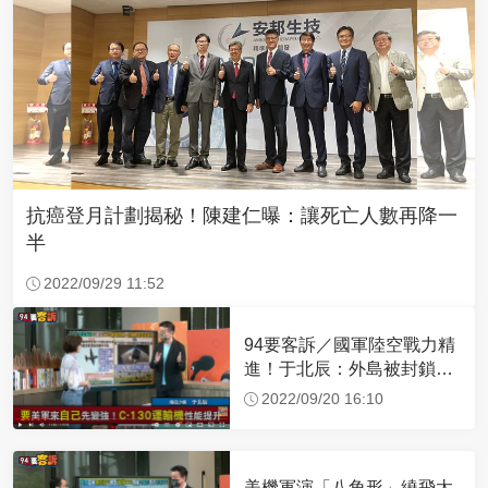
抗癌登月計劃揭秘！陳建仁曝：讓死亡人數再降一
半
2022/09/29 11:52
94要客訴／國軍陸空戰力精
進！于北辰：外島被封鎖可
空中補給
2022/09/20 16:10
美機軍演「八角形」繞飛太