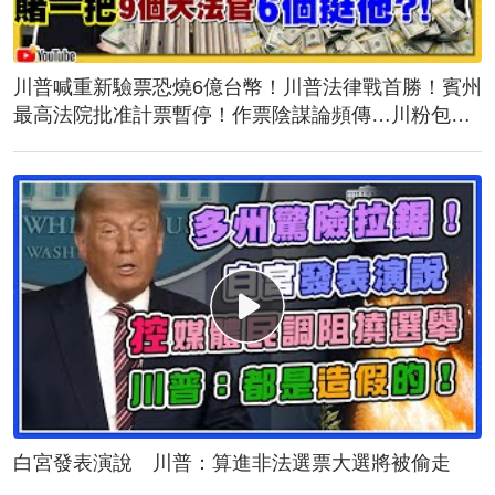
川普喊重新驗票恐燒6億台幣！川普法律戰首勝！賓州
最高法院批准計票暫停！作票陰謀論頻傳…川粉包圍
計票中心！誰說台灣駐美代表蕭美琴與民主黨不熟？
白宮發表演說 川普：算進非法選票大選將被偷走