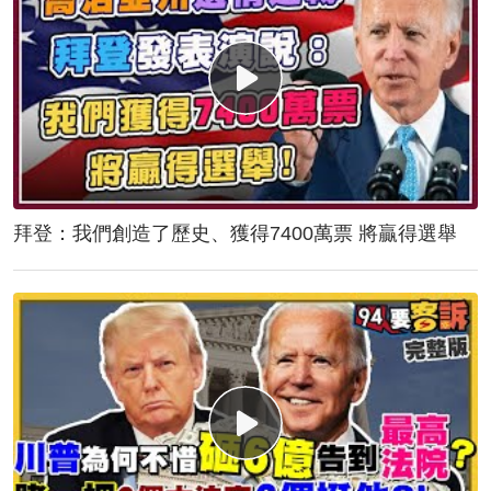
拜登：我們創造了歷史、獲得7400萬票 將贏得選舉