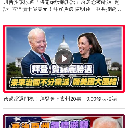
川普拒認敗選「將開始發動訴訟」落選恐被離婚+起
訴+被追債十億美元！拜登勝選 陳明通：中共持續對
台施壓！美軍抵台！傳授突擊舟、快艇滲透作戰
跨過當選門檻！拜登奪下賓州20票 9:00發表談話