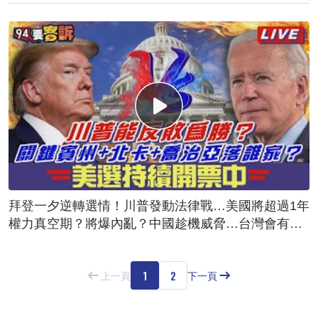
拜登一夕逆轉選情！川普發動法律戰…美國將超過1年
權力真空期？將爆內亂？中國趁機威脅…台灣會有危
險？
1
2
上一頁
下一頁