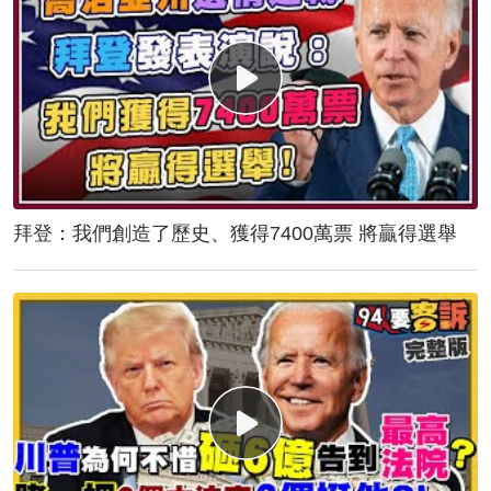
拜登：我們創造了歷史、獲得7400萬票 將贏得選舉