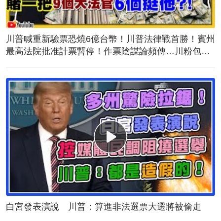
川普喊重新驗票恐燒6億台幣！川普法律戰首勝！賓州
最高法院批准計票暫停！作票陰謀論頻傳…川粉包圍
計票中心！誰說台灣駐美代表蕭美琴與民主黨不熟？
白宮發表演說 川普：算進非法選票大選將被偷走