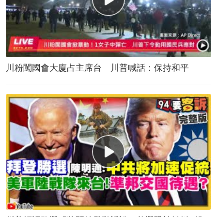
川粉闖國會大廈占主席台 川普喊話：保持和平