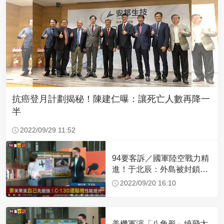
抗癌登月計劃揭秘！陳建仁曝：讓死亡人數再降一
半
2022/09/29 11:52
94要客訴／國軍陸空戰力精
進！于北辰：外島被封鎖可
空中補給
2022/09/20 16:10
美機軍演「八角形」繞飛太