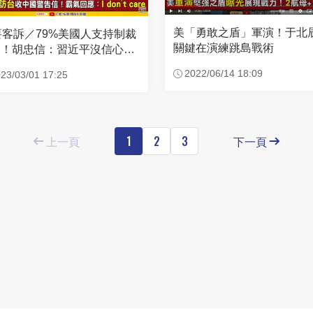
美「勇敢之盾」軍演！于北
要客訴／79%美國人支持制裁
關鍵在演練跳島戰術
國！胡忠信：習近平沒信心成
侵台
2022/06/14 18:09
23/03/01 17:25
上一頁
1
2
3
下一頁