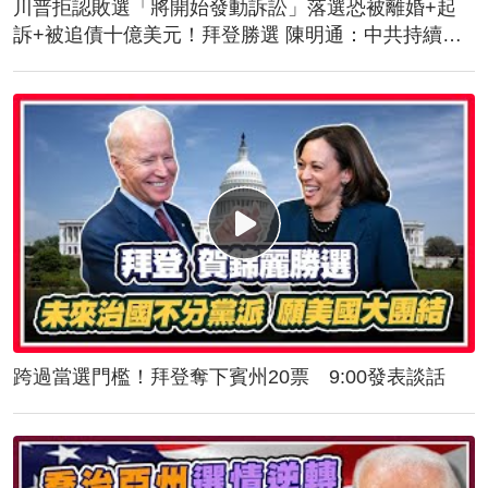
川普拒認敗選「將開始發動訴訟」落選恐被離婚+起
訴+被追債十億美元！拜登勝選 陳明通：中共持續對
台施壓！美軍抵台！傳授突擊舟、快艇滲透作戰
跨過當選門檻！拜登奪下賓州20票 9:00發表談話