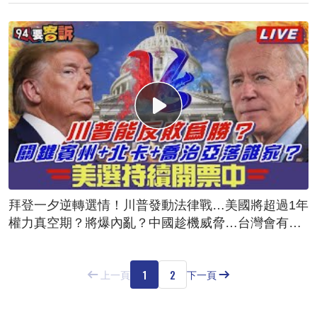
拜登一夕逆轉選情！川普發動法律戰…美國將超過1年
權力真空期？將爆內亂？中國趁機威脅…台灣會有危
險？
1
2
上一頁
下一頁