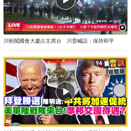
川粉闖國會大廈占主席台 川普喊話：保持和平