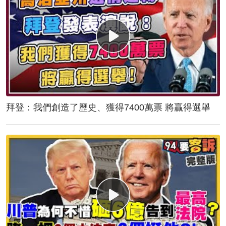
拜登：我們創造了歷史、獲得7400萬票 將贏得選舉