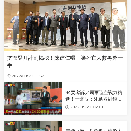
抗癌登月計劃揭秘！陳建仁曝：讓死亡人數再降一
半
2022/09/29 11:52
94要客訴／國軍陸空戰力精
進！于北辰：外島被封鎖可
空中補給
2022/09/20 16:10
美機軍演「八角形」繞飛太