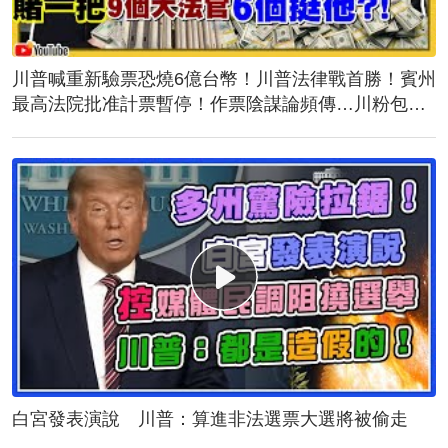
川普喊重新驗票恐燒6億台幣！川普法律戰首勝！賓州
最高法院批准計票暫停！作票陰謀論頻傳…川粉包圍
計票中心！誰說台灣駐美代表蕭美琴與民主黨不熟？
白宮發表演說 川普：算進非法選票大選將被偷走