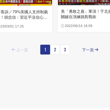
美「勇敢之盾」軍演！于北
要客訴／79%美國人支持制裁
關鍵在演練跳島戰術
國！胡忠信：習近平沒信心成
侵台
2022/06/14 18:09
23/03/01 17:25
上一頁
1
2
3
下一頁