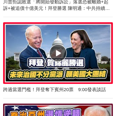
川普拒認敗選「將開始發動訴訟」落選恐被離婚+起
訴+被追債十億美元！拜登勝選 陳明通：中共持續對
台施壓！美軍抵台！傳授突擊舟、快艇滲透作戰
跨過當選門檻！拜登奪下賓州20票 9:00發表談話