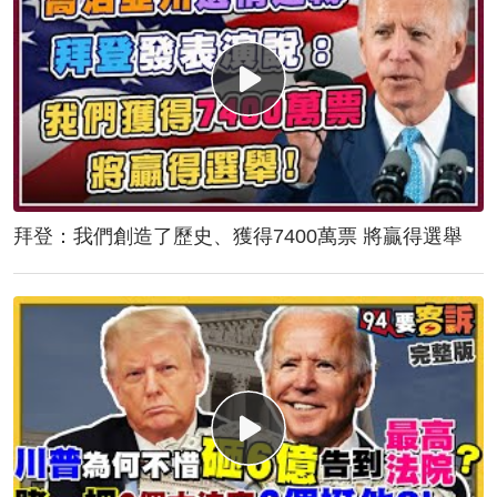
拜登：我們創造了歷史、獲得7400萬票 將贏得選舉