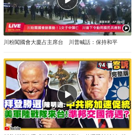
川粉闖國會大廈占主席台 川普喊話：保持和平