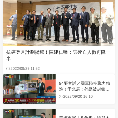
抗癌登月計劃揭秘！陳建仁曝：讓死亡人數再降一
半
2022/09/29 11:52
94要客訴／國軍陸空戰力精
進！于北辰：外島被封鎖可
空中補給
2022/09/20 16:10
美機軍演「八角形」繞飛太