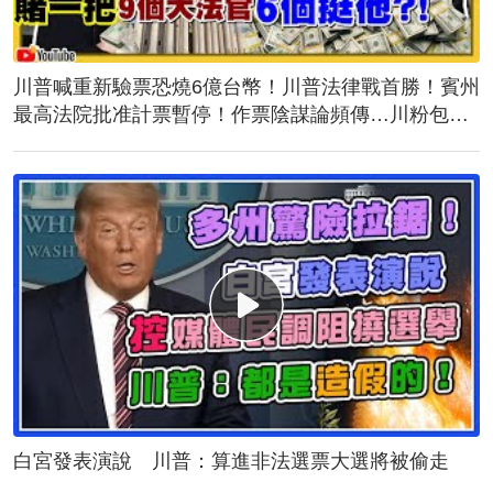
川普喊重新驗票恐燒6億台幣！川普法律戰首勝！賓州
最高法院批准計票暫停！作票陰謀論頻傳…川粉包圍
計票中心！誰說台灣駐美代表蕭美琴與民主黨不熟？
白宮發表演說 川普：算進非法選票大選將被偷走