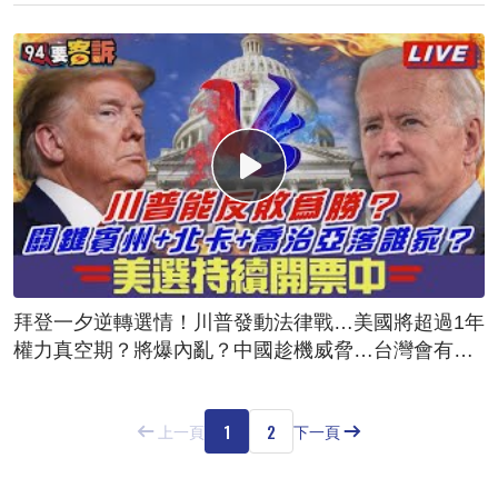
拜登一夕逆轉選情！川普發動法律戰…美國將超過1年
權力真空期？將爆內亂？中國趁機威脅…台灣會有危
險？
1
2
上一頁
下一頁