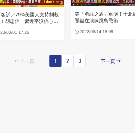
美「勇敢之盾」軍演！于北
要客訴／79%美國人支持制裁
關鍵在演練跳島戰術
國！胡忠信：習近平沒信心成
侵台
2022/06/14 18:09
23/03/01 17:25
上一頁
1
2
3
下一頁