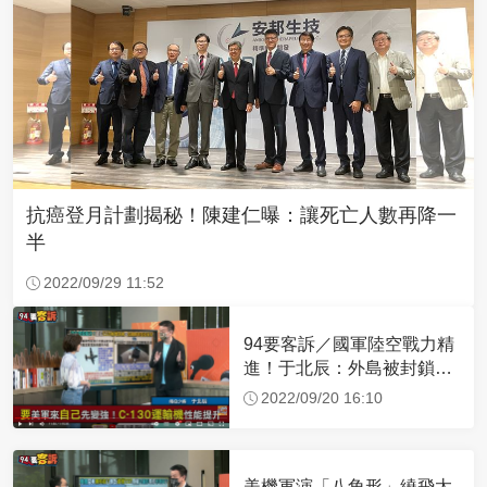
抗癌登月計劃揭秘！陳建仁曝：讓死亡人數再降一
半
2022/09/29 11:52
94要客訴／國軍陸空戰力精
進！于北辰：外島被封鎖可
空中補給
2022/09/20 16:10
美機軍演「八角形」繞飛太