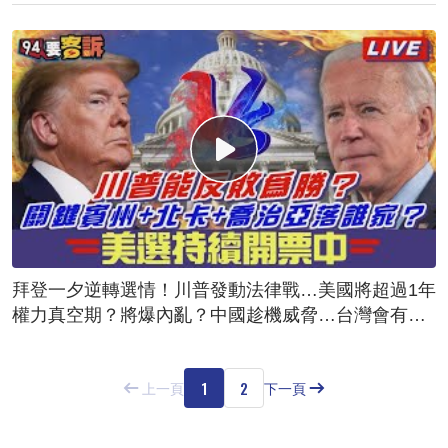
拜登一夕逆轉選情！川普發動法律戰…美國將超過1年
權力真空期？將爆內亂？中國趁機威脅…台灣會有危
險？
1
2
上一頁
下一頁