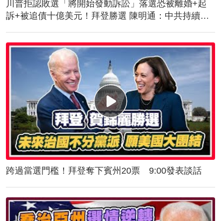
川普拒認敗選「將開始發動訴訟」落選恐被離婚+起
訴+被追債十億美元！拜登勝選 陳明通：中共持續對
台施壓！美軍抵台！傳授突擊舟、快艇滲透作戰
跨過當選門檻！拜登奪下賓州20票 9:00發表談話