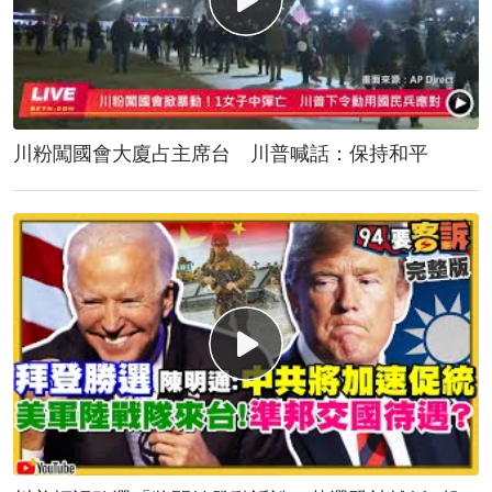
川粉闖國會大廈占主席台 川普喊話：保持和平