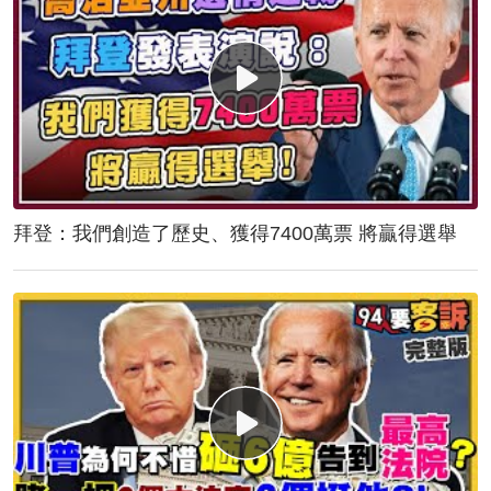
拜登：我們創造了歷史、獲得7400萬票 將贏得選舉