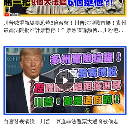
川普喊重新驗票恐燒6億台幣！川普法律戰首勝！賓州
最高法院批准計票暫停！作票陰謀論頻傳…川粉包圍
計票中心！誰說台灣駐美代表蕭美琴與民主黨不熟？
白宮發表演說 川普：算進非法選票大選將被偷走