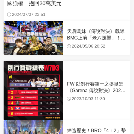
國強權 抱回20萬美元
2024/07/07 23:51
天后闆妹《傳說對決》戰隊
BMG上演「老六逆襲」！直
落四橫掃閃電狼奪冠
2024/05/06 20:52
FW 以例行賽第一之姿挺進
《Garena 傳說對決》2023
GCS夏季季後賽
2023/10/03 11:30
締造歷史！BRO「4：2」擊