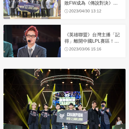
敗FW成為《傳說對決》
GCS首支二連霸隊伍
2023/04/30 13:12
《英雄聯盟》台灣主播「記
得」離開中國LPL賽區！坦
言：開始自我懷疑
2023/03/06 15:16