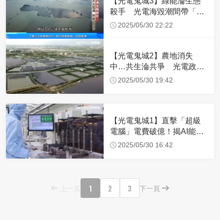
【光電鬼城3】綠能淪生態
殺手 光電海毀潮間帶「環
評管不著」
2025/05/30 22:22
【光電鬼城2】農地消失
中…共生淪共爭 光電政策
變調了嗎？
2025/05/30 19:42
【光電鬼城1】直擊「超級
電腦」電費破億！揭AI能源
巨獸真面目
2025/05/30 16:42
1
2
3
上一頁
下一頁