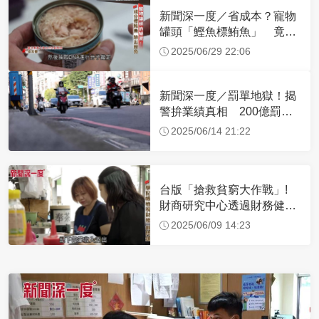
新聞深一度／省成本？寵物
罐頭「鰹魚標鮪魚」 竟還
有保育鯊
2025/06/29 22:06
新聞深一度／罰單地獄！揭
警拚業績真相 200億罰鍰
流向不明
2025/06/14 21:22
台版「搶救貧窮大作戰」!
財商研究中心透過財務健
檢，助弱勢翻身
2025/06/09 14:23