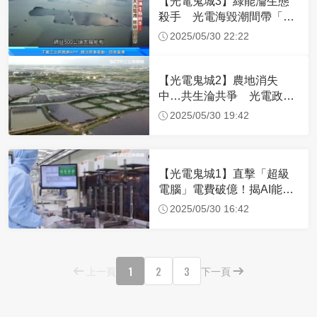
【光電鬼城3】綠能淪生態
殺手 光電海毀潮間帶「環
評管不著」
2025/05/30 22:22
【光電鬼城2】農地消失
中…共生淪共爭 光電政策
變調了嗎？
2025/05/30 19:42
【光電鬼城1】直擊「超級
電腦」電費破億！揭AI能源
巨獸真面目
2025/05/30 16:42
1
2
3
上一頁
下一頁