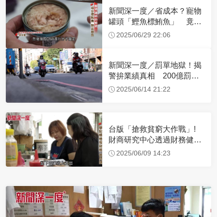
新聞深一度／省成本？寵物
罐頭「鰹魚標鮪魚」 竟還
有保育鯊
2025/06/29 22:06
新聞深一度／罰單地獄！揭
警拚業績真相 200億罰鍰
流向不明
2025/06/14 21:22
台版「搶救貧窮大作戰」!
財商研究中心透過財務健
檢，助弱勢翻身
2025/06/09 14:23