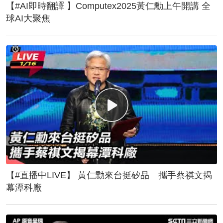
【#AI即時翻譯 】Computex2025黃仁勳上午開講 全
球AI大聚焦
【#直播中LIVE】 黃仁勳來台挺矽品 攜手蔡祺文揭
幕潭科廠