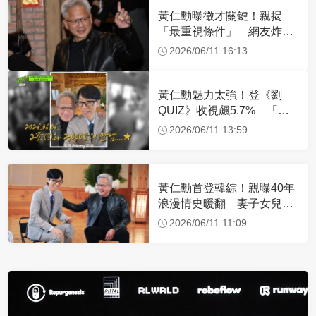
黃仁勳曝徵才關鍵！親揭
「最重視條件」 網友炸
鍋：無情點出殘酷現實
2026/06/11 16:13
黃仁勳魅力太強！登《劉
QUIZ》收視飆5.7% 「狠
甩比爾蓋茲」寫新紀錄
2026/06/11 13:59
黃仁勳首登韓綜！親曝40年
浪漫情史暖翻 妻子女兒現
身全程陪錄影
2026/06/11 11:09