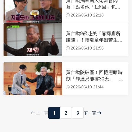
黃仁勳揭韓國大佬聚會內
幕！點名他「1原因」包辦
烤肉 認：我只負責吃
2026/06/10 22:18
黃仁勳9歲赴美「靠掃廁所
賺錢」！親曝童年艱苦生
活 成功關鍵只有1件事
2026/06/10 21:56
黃仁勳險破產！回憶黑暗時
刻「輝達只能撐30天」 親
曝：失敗時全都怪我
2026/06/10 21:44
1
2
3
上一頁
下一頁