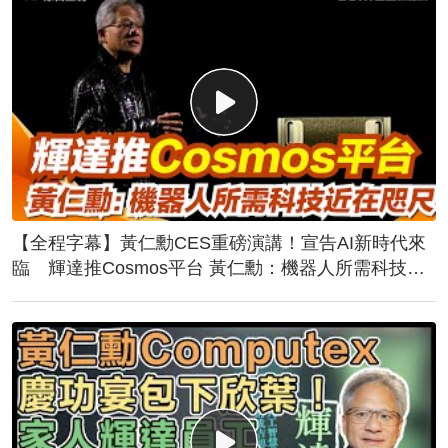
【全程字幕】黃仁勳CES重磅演講！宣告AI新時代來
臨 輝達推Cosmos平台 黃仁勳：機器人所需科技近
在咫尺