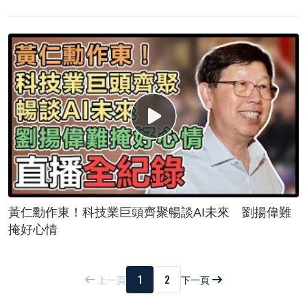
黃仁勳作東！科技業巨頭齊聚暢談AI未來 劉揚偉難
掩好心情
1
2
上一頁
下一頁