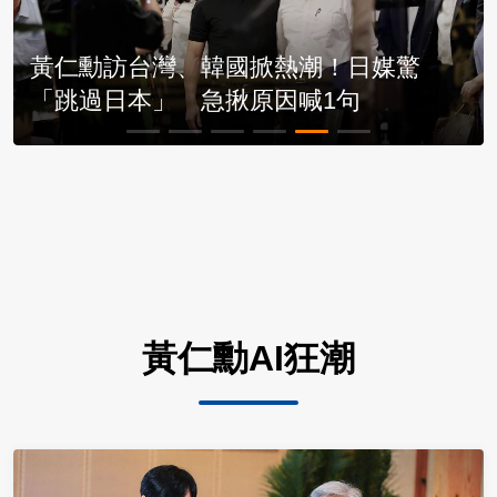
黃仁勳訪台灣、韓國掀熱潮！日媒驚
「跳過日本」 急揪原因喊1句
黃仁勳AI狂潮