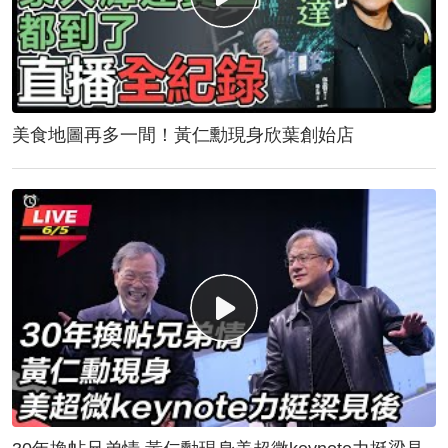
美食地圖再多一間！黃仁勳現身欣葉創始店