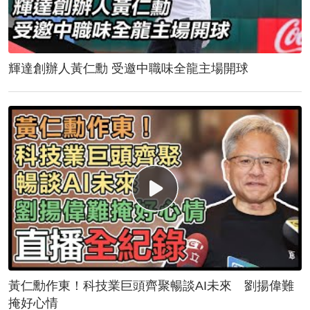
輝達創辦人黃仁勳 受邀中職味全龍主場開球
黃仁勳作東！科技業巨頭齊聚暢談AI未來 劉揚偉難
掩好心情