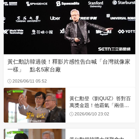
黃仁勳訪韓過後！釋影片感性告白喊「台灣就像家
一樣」 點名5家台廠
2026/06/11 05:52
黃仁勳登《劉QUIZ》答對百
萬獎金題！他霸氣「兩倍全
捐給兒少公益團體」
2026/06/10 23:02