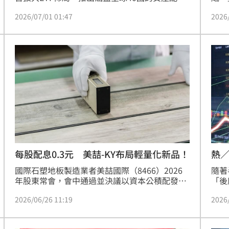
為2
型產品，解決過去投資人需透過複委託才能佈局
2026
2026/07/01 01:47
AI
全球的痛點。貝萊德投信董事長謝宛芝表示，此
眼。
舉不僅是達成三年十檔目標的關鍵，更填補了台
以上
灣市場缺乏全球核心配置工具的缺口。投資人現
多元
在只需透過新台幣即可一站式參與包含印度、墨
散地
西哥等地的經濟成長，標誌著台灣ETF市場正式
益，
邁向國際化與多元配置的新階段。
熱／
每股配息0.3元 美喆-KY布局輕量化新品！
隨著
國際石塑地板製造業者美喆國際（8466）2026
「後
年股東常會，會中通過並決議以資本公積配發每
So
股0.3元現金股利。美喆-KY 2025年全年合併營
2026
2026/06/26 11:19
能限
收為31.63億元，年減18.09％，營業利益7,269
光投
萬元，雖然去年全球地板市場需求仍受終端消費
鏈成
力道放緩、通膨壓力及客戶庫存調整等因素影