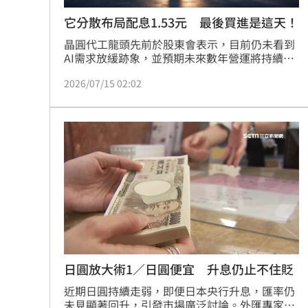
它分散布局配息1.53元 最後買進是這天！
晶圓代工龍頭先前於股東會表示，目前仍未看到
AI需求放緩跡象，並預期未來數年營運將持續成
長，資本支出亦可望接近560億美元高標，顯示
2026/07/15 02:02
公司對長期發展仍具高度信心。根據經濟部統
計，5月外銷訂單達894.8億美元，資通訊產品及
電子產品分別創下單月次高及歷史新高，6月外
銷訂單預估可望落在895億至915億美元，年增率
上看53.1%。
日圓放大術1／日圓便宜 升息仍止不住貶
近期日圓持續走弱，即便日本央行升息，匯率仍
未見顯著回升，引發市場廣泛討論。外匯專家李