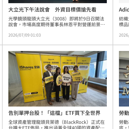
大立光下午法說會 外資目標價搶先看
Ad
光學鏡頭龍頭大立光（3008）即將於9日召開法
紡織
說會，市場高度期待董事長林恩平對營運前景釋
標品
出利多，尤其在折疊手機新機連發及蘋果相關布
下單
2026/07/09 01:03
2026
局下，供應鏈獲利看俏。大立光股價於法說前夕
動能
強勢表態，盤中一度衝破4140元大關。法人對後
布領
市信心大增，高盛證券更將目標價大幅調升至
功搶
6231元，加上金控投顧與瑞銀等外資同步喊買，
合，
看好大立光在CPO技術布局與手機旺季帶動下，
寨產
迎來強勁成長動能。投資人應留意法說會釋出的
勢，
關鍵展望，但仍須審慎評估市場投資風險。
表現
勞動
告別單押台股！「這檔」ETF買下全世界
勞動
全球資產管理龍頭貝萊德（BlackRock）正式在
底，
台擴大ETF佈局，推出涵蓋全球40國的資產配置