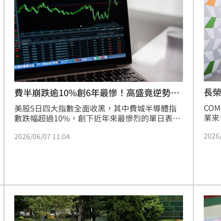
長榮
費半崩跌逾10%創6年最慘！高盛竟逆勢喊
買
CO
美股5日四大指數全面收黑，其中費城半導體指
業來
數跌幅超過10%，創下近年來最慘烈的單日表
航空
現。不過，投行高盛認為，此次市場修正反而提
2026
2026/06/07 11:04
參與
供投資人布局機會，並預期標普500指數今年仍
「B
有機會挑戰8000點關卡；另一方面，也有部分投
商務
資機構開始提高防禦布局，以因應潛在風險。
華盛
局。