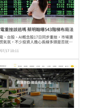
電重挫該逃嗎 蔡明翰曝543階梯布局法
電、台股、AI概念股17日同步重挫，市場瀰
慌氣氛，不少投資人擔心長線多頭是否就此
。資深分析師蔡明翰認為，這波台股大跌並
/07/17 10:11
本面惡化，而是漲幅過大後的籌碼修正，投
此時不該只看股價跌幅，而是應聚焦AI需求
積電未來獲利是否持續成長，並提出「543
布局法」，作為震盪行情中的投資策略。(記
家興)