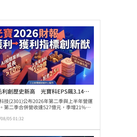
毛利創歷史新高 光寶科EPS飆3.14
！
科技(2301)公布2026年第二季與上半年營運
。第二季合併營收達527億元，季增21%、
30%；第二季營業毛利率達27.2%，年增5.1
/08/05 01:32
分點；營業利益率15.6%，年增6.3個百分
雙率齊創歷史新高。