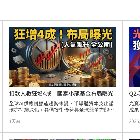
人慘
14:10
有問題
14:10
爭議
14:08
工會
14:07
酸
14:07
化
14:01
太好
13:56
扣款人數狂增4成 國泰小龍基金布局曝光
Q2
元
全球AI供應鏈擴產趨勢未變，半導體資本支出循
光寶
爆紅
13:49
環亦持續深化，具備技術優勢與全球競爭力的台
成果
灣供應鏈，長期成長動能仍具支撐。證交所統
年增
保
13:43
1天前
2026
計，截至六月，台股累計總開戶人數達1,448萬
個百
人，台股長線看多市場資金逐步回流台股，國泰
點，
13:43
投信旗下多檔熱門台股基金，今年以來定時定額