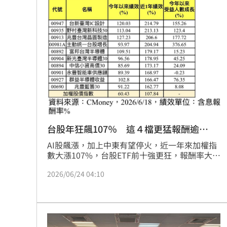
度及多幣別選擇。專家提醒，此策略雖具抗震效
果，但市場大漲時可能抵銷部分報酬，建議投資
人進場前應審慎評估風險，掌握多重資產配置新
選擇。
台股年狂飆107％ 這４檔更猛報酬逾
200％
AI股飆漲，加上中東有望停火，近一年來加權指
數大漲107%，台股ETF前十強更狂，報酬率大勝
大盤在6成至1倍左右，前四強台新臺灣IC設計
2026/06/24 04:10
（00947）、野村臺灣新科技50（00935）、兆
豐台灣晶圓製造（00913）、主動統一台股增長
（00981A）績效皆翻2倍，台新臺灣IC設計
（00947）以近215%的報酬率衝第一，今年來
受益人數也呈倍數大增。