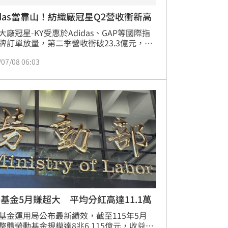
idas當靠山！紡織廠冠星Q2營收衝新高
大廠冠星-KY受惠於Adidas、GAP等國際指
牌訂單放量，第二季營收衝破23.3億元，創
季歷史新高。董事長林錦茂看好第三季旺季
/07/08 06:03
，有望再度刷新紀錄。冠星深耕棉混紡針織
域，藉由「一站式服務」與3D技術優勢，成
佔品牌轉單紅利。目前公司正加速垂直整
積極切入日系品牌供應鏈。隨著越南與柬埔
能全開，冠星靈活應對全球供應鏈分散趨
展現強勁營運復甦力道，法人看好全年獲利
將重回成長軌道。
基金5月賺超大 平均分紅高達11.1萬
基金運用局公布最新績效，截至115年5月
整體勞動基金規模達8兆6,115億元，收益數