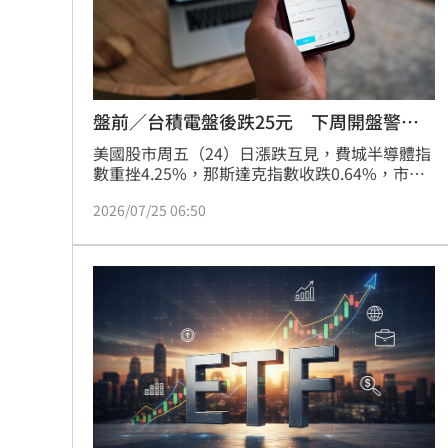
「拍片人的多重宇宙」職涯論壇9/12登
8國球員齊聚高雄 Formosa 7s掀足球
盤前／台積電盤後跌25元 下周開盤警報
理想混蛋號召粉絲跨海追星吃美食！
18:
響
美國股市周五（24）日漲跌互見，費城半導體指
數重挫4.25%，那斯達克指數收跌0.64%，市場
擔憂AI龐大資本支出恐持續侵蝕企業獲利，使晶
2026/07/25 06:50
片股再度遭到拋售。台股方面，在美股利空衝擊
下，台指期夜盤下跌445點、台積電期貨盤後下
跌25元，加上融資再減55.67億元，短線市場信
心仍偏保守，下周一(27)日台股開盤恐延續修正
走勢。