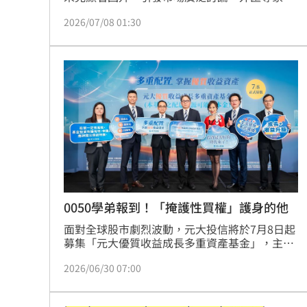
其展分析，日圓疲軟主因在於全球套利交易盛
2026/07/08 01:30
行，導致資金持續流出。面對日圓匯率波動，專
家建議投資人應破除「升息等於升值」的迷思，
並提醒匯率受多重因素影響，難以預測最低點。
對於有日圓部位的民眾，建議依旅遊、留學等實
際需求分批換匯，或考慮將閒置資金投入宣告利
率較高的日圓利變型保單等工具，以活化資產。
若欲布局日股，則需審慎評估風險承受度，切勿
盲目進場，應關注利差變化與全球資金流向，理
性進行資產配置。
0050學弟報到！「掩護性買權」護身的他
面對全球股市劇烈波動，元大投信將於7月8日起
募集「元大優質收益成長多重資產基金」，主打
成長與收益雙軸策略。該基金鎖定AI科技創新趨
2026/06/30 07:00
勢，並靈活結合「掩護性買權」與美國公債，旨
在強化現金流韌性並提升整體收益品質。投資人
最低僅需1萬元即可輕鬆進場，並提供月配息制