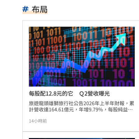
參加教召辱罵士官長3字…1原因比一般
布局
BLACKPINK開直播 Jisoo道歉認溝通
姜厚任小女友超早熟！關係人回應小三
獨／批曹雨婷帳目亂 楊光友再轟余天
廖峻離婚仍被前妻照顧 兒子一句話鼻
別只喝牛奶！「1神飲」助眠又抗大腦退
82歲武打巨星近況曝光 本人認狀況不
每股配12.8元的它 Ｑ2營收曝光
薔薔父親節曬富爸 白髮赤腳造型意外
旅遊龍頭雄獅旅行社公告2026年上半年財報，累
計營收達164.61億元，年增9.79%，每股純益
7.27元，表現亮眼。受惠於亞洲短程旅遊市場強
國壽連10年承作學保 這天開放網路投
14小時前
勁需求，特別是日韓航線持續成長，帶動集團營
運向上。儘管上半年面臨國際戰事與油價波動挑
原本很討厭小S 家長曝「1舉動」改觀
戰，但透過多元產品布局與數位轉型，營收維持