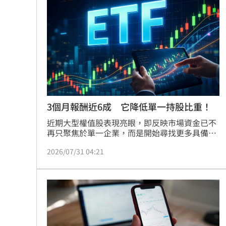
穩健。展望下半年，隨著航空運能逐步復甦及中
獨／楊光友批工會帳亂七八糟 曹雨婷
東戰事干擾降低，長線歐洲與極光商品銷售暢
旺。雄獅將以AI賦能為核心，深耕郵輪、滑雪及
高端主題旅遊，並鎖定ITF台北國際旅展衝刺旺
齊豫被調侃躲歌王！本人高EQ回應奪亞
季商機，優化產品結構以擴展高毛利行程，市場
對於其下半年營收與獲利表現保持高度期待。
喜曬超音波照！北影影后李亦捷懷孕了
洛杉磯空廚爆食安危機 主管逼洗蛆蟲
台灣彩券開獎直播中
20:31
3個月報酬近6成 它降低單一持股比重！
近期大型權值股表現亮眼，即反映市場資金已不
LIVE三立+24小時直播
15:27
再只聚焦於單一企業，而是開始尋找更多具備AI
成長潛力的產業與公司。法人認為，AI的下一個
三立iNEWS新聞台線上直播
18:00
2026/07/31 04:21
十年，驅動台灣企業成長的力量，將來自整個科
技產業鏈，而非只有一家公司。市場觀察發現，
AI投資正逐漸進入新的階段，受惠企業已從過去
AI時代！威力馬導入智慧營運系統提升
集中於少數龍頭公司，逐步擴散至晶圓代工、IC
設計、AI伺服器、高速運算、網通及電子零組件
商場戰國來臨 台中「頂奢大道」逐漸
等完整供應鏈，台股也開始呈現「百花齊放」的
產業輪動格局。
台彩父親節推新刮刮樂千萬頭獎超「爸