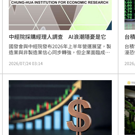
場變動。
場！
10:30
熱潮
10:00
台積
中經院採購經理人調查 AI浪潮隱憂是它
15
台積
國發會與中經院發布2026年上半年營運展望，製
漫恐
造業與非製造業信心同步轉強，但企業面臨成本
結束
高漲與售價轉嫁分化的結構性挑戰。調查指出，
2026
2026/07/24 03:14
非基
地緣政治風險推升採購成本與交期壓力，逾八成
資人
製造業採取提前備料等主動備援措施。此外，半
與台
導體與AI技術需求外溢效應顯著，帶動供應鏈整
階梯
合與產業升級。企業策略正由單打獨鬥轉向策略
者唐
聯盟，透過合作降低風險。展望未來，企業核心
課題在於掌握關鍵材料、提升跨區域服務能力，
並有效導入AI提升流程效率，以在供應鏈重整與
成本壓力下維持獲利動能，實現永續營運目標。