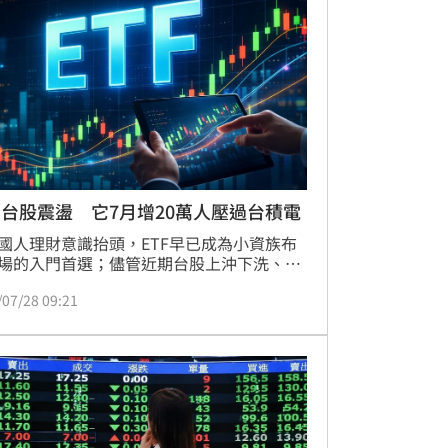
台股震盪 它7月增20萬人壓過台積電
國人理財意識抬頭，ETF早已成為小資族布
場的入門首選；儘管近期台股上沖下洗、震
休，投資人逢低加碼的態度依舊堅定，資金
/07/28 09:21
中湧入市值型與高股息兩大天王——元大台
0（0050）與元大台灣高股息（0056）。根
計，這兩檔人氣商品的受益人數單週分別大
9萬人、近3萬人，雙雙刷新歷史紀錄，其中
50的受益人數更是逼近350萬人大關，只差臨
腳。