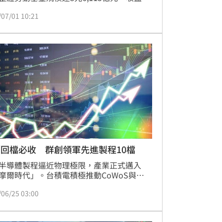
兆1,252億元，收益率高達27.70％。受惠於
/07/01 10:21
產業與科技股強勁動能，全球金融市場表現亮
勞動局表示，近10年平均收益率穩定在12%
，顯示長期投資績效穩健。未來將持續透過
資產配置，包含股票、債券及另類資產，分
緣政治與通膨風險，致力於提升基金長期效
保障勞工經濟生活。
回檔必收 群創領軍先進製程10檔
半導體製程逼近物理極限，產業正式邁入
摩爾時代」。台積電積極推動CoWoS與
IC等先進封裝技術，透過異質整合突破晶片效
/06/25 03:00
制。受惠於AI運算需求激增，封測龍頭日月
控、京元電及IC載板大廠欣興、南電等供應
為市場焦點。法人指出，未來競爭關鍵在於