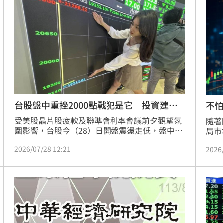
人數亦有顯著成長，國泰小龍基金成長43%、國
發聲
泰台灣高股息基金成長30%、國泰國泰基金亦有
13:42
20%的成長率。
軍
13:37
13:33
餐具
13:23
台股盤中重挫2000點戰犯是它 投資建議
不怕
曝
受美股晶片股疲軟及聯準會利率會議前夕觀望氛
隨著
圍影響，台股今（28）日開盤震盪走低，盤中一
局市
度重挫逾2000點，失守42000點大關。FT臺灣永
盪不
2026/07/28 12:21
2026
續高息ETF基金經理人江明鴻分析，市場信心降
仍集
溫與科技股回檔為主要壓力來源，建議投資人現
灣5
階段應採取穩健防禦布局。儘管短線籌碼仍待沉
據統
效率
12:00
澱，但國內6月景氣燈號續亮紅燈，基本面仍具
增逾
支撐力道。專家建議，投資人可透過定期定額或
00
成形
12:00
分批布局高股息ETF，藉由具基本面支撐的產品
門一
降低投資組合波動風險，於震盪行情中穩健累積
」氣
12:00
資產，並避免追逐漲幅過高之個股，審慎應對市