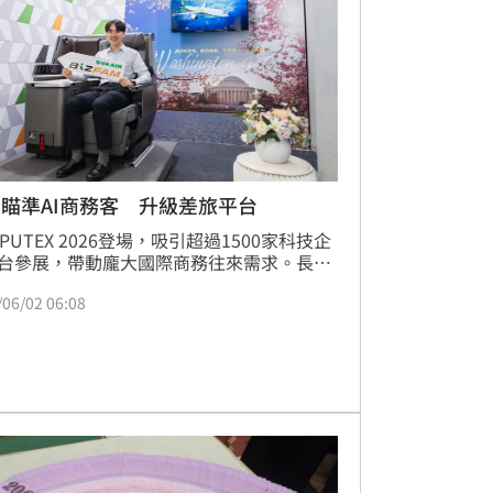
瞄準AI商務客 升級差旅平台
MPUTEX 2026登場，吸引超過1500家科技企
台參展，帶動龐大國際商務往來需求。長榮
今（2）日宣布，連續第三年攜手外貿協會
/06/02 06:08
COMPUTEX，同時升級旗下企業差旅平台
izFam全球企業差旅回饋計畫」，瞄準企業
旅客市場，並預計於6月26日開航桃園直飛
頓特區航線，進一步強化北美商務航網布