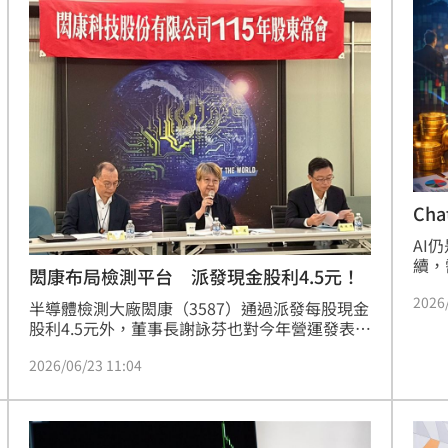
封裝
響，加上國際經貿環境中關稅政策與匯率變動干
術能
擾，加上基於會計之保守原則，提列一次性固定
中，
資產減損影響，使全年稅後淨損6,23
Ch
車
AI
續，
閎康布局檢測平台 派發現金股利4.5元！
分析
2026
40
半導體檢測大廠閎康（3587）通過派發每股現金
中，
股利4.5元外，董事長謝詠芬也對今年營運發表展
高達
望。公司看好矽光子世代來臨，已啟動國際領先
碼」
2026/06/23 11:04
等級的矽光子晶圓與晶片光電分析檢測平台投資
點不
布局，首套設備可望於8月前完成建置，今年底
的「
與明年初將再陸續安裝第二套及第三套設備。
長線