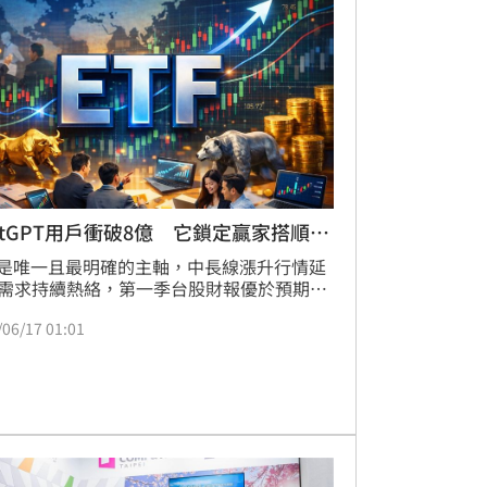
、載板與散熱的完整解決方案。具備先進技
力的廠商，將在AI與HPC帶動的長線趨勢
成為半導體升級的重要受惠者。
atGPT用戶衝破8億 它鎖定贏家搭順風
仍是唯一且最明確的主軸，中長線漲升行情延
需求持續熱絡，第一季台股財報優於預期，
師將台股2026年企業獲利年增率上修至
/06/17 01:01
%，2027年企業獲利年增率上修至25%，其
AI供應鏈2026年獲利年增率上修至5成以上
52%。高盛證券近日上調台股評等至「加
，並調升目標指數至51000點，台股挑戰5萬
是夢，建議可利用短線大幅拉回布局高純度
IC設計+記憶體」雙強組合的台股ETF，掌握
大行情。