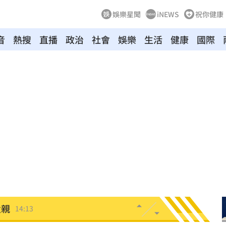
娛樂星聞
iNEWS
祝你健康
音
熱搜
直播
政治
社會
娛樂
生活
健康
國際
曝光
14:20
能力
14:20
大
14:19
時
14:18
次看
14:17
父親
14:13