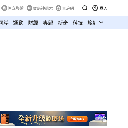
阿立導讀
寶島神很大
富房網
登入
兩岸
運動
財經
專題
新奇
科技
旅遊
汽車
寵物