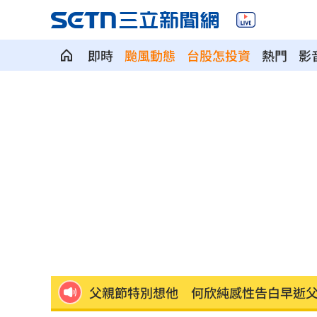
即時
颱風動態
台股怎投資
熱門
影
美國揭最新UFO檔案 巨型三角飛行物
漢光42無人機秀攻擊力 展現濱海打擊
賈靜雯父親節憶亡父 自曝被當兒子養
新／白海豚颱風逼近！大雷雨轟雙北1小
李棟旭、南柱赫變身超狂殺手！片單一
父親節特別想他 何欣純感性告白早逝