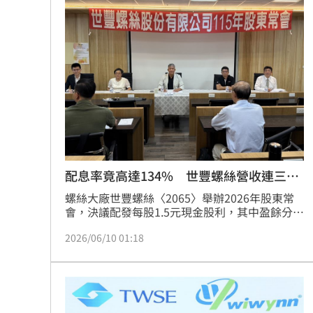
配息率竟高達134% 世豐螺絲營收連三
紅！
螺絲大廠世豐螺絲〈2065〉舉辦2026年股東常
會，決議配發每股1.5元現金股利，其中盈餘分配
0.8元、資本公積分配0.7元，並於115年5月8日
2026/06/10 01:18
發放，配息率高達134％，將公司營運回饋給全
體股東共享。世豐2025年全年合併營收為20.72
億元，年減10.76％，稅後淨利7,067萬元，每股
稅後盈餘(EPS)為1.12元。世豐表示，2025年營
運表現較前一年度下滑，主要受到全球總體經濟
波動，使得終端客戶採購策略趨於保守影響，同