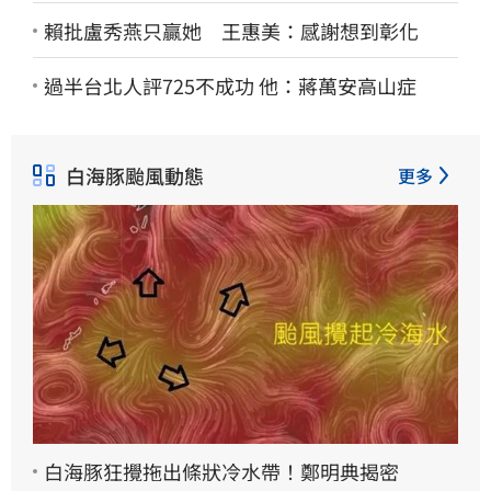
賴批盧秀燕只贏她 王惠美：感謝想到彰化
過半台北人評725不成功 他：蔣萬安高山症
白海豚颱風動態
更多
白海豚狂攪拖出條狀冷水帶！鄭明典揭密