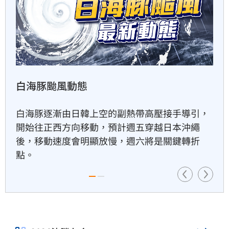
以AI對抗AI！北富銀組金融業防
詐聯盟
1小時前
白海豚颱風動態
平均大賺88%！「10檔」台股
老牌基金
白海豚逐漸由日韓上空的副熱帶高壓接手導引，
1小時前
開始往正西方向移動，預計週五穿越日本沖繩
後，移動速度會明顯放慢，週六將是關鍵轉折
點。
肉搜黃爸慘了！惹毛輝達下場
曝
1小時前