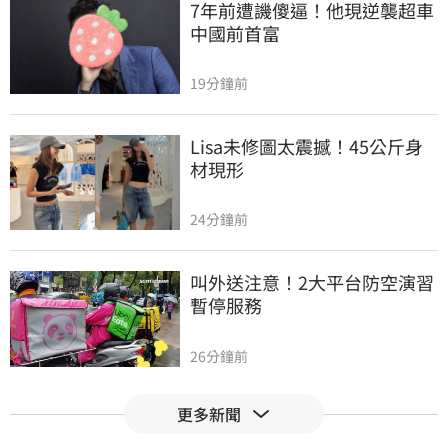
7年前遭譏傻逼！他現逆襲超車
中國前首富
19分鐘前
Lisa未修圖太震撼！45公斤身
材現形
24分鐘前
叫外送注意！2大平台防空演習
暫停服務
26分鐘前
更多新聞
白海豚路徑搖擺　專家：北台
灣明顯颱風天