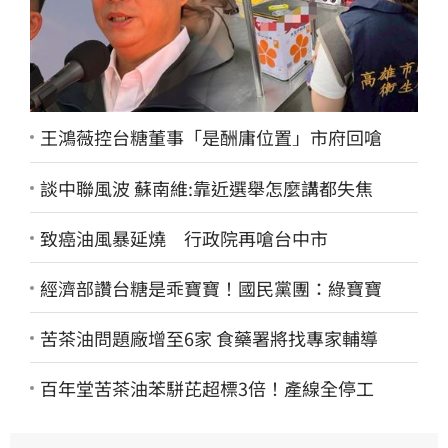
王鴻薇控台糖董事「是酬庸位置」市府回嗆
談中聯風波 蘇南維:靠近選舉怎麼講都失焦
致癌油風暴延燒 行政院再嗆台中市
經濟部讚台糖是乖寶寶！國民黨團：綠寶寶
苦茶油問題廠增至6家 食藥署將找專家輔導
百年堂苦茶油苯駢芘超標3倍！產線全停工