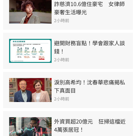
詐慈濟10.6億住豪宅　女律師
豪奢生活曝光
2小時前
避開財務盲點！學會跟家人談
錢！
2小時前
淚別高希均！沈春華悲痛揭私
下真面目
2小時前
外資買超20億元　狂掃這檔近
4萬張居冠！