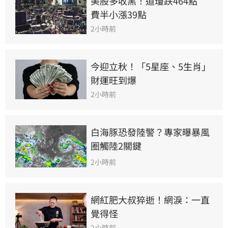
美股多收黑！道瓊跌464點　
費半小漲39點
2小時前
今迎立秋！「5星座、5生肖」
財運旺到爆
2小時前
白海豚恐發陸警？專家曝暴風
圈觸陸2關鍵
2小時前
網紅肥大叔猝逝！網淚：一直
覺得怪
2小時前