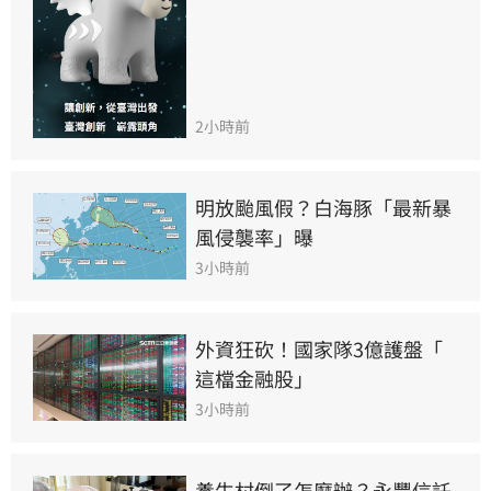
2小時前
明放颱風假？白海豚「最新暴
風侵襲率」曝
3小時前
外資狂砍！國家隊3億護盤「 
這檔金融股」
3小時前
養生村倒了怎麼辦？永豐信託