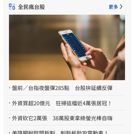
全民瘋台股
更多
盤前／台指夜盤彈285點 台股拚延續反彈
外資買超20億元 狂掃這檔近4萬張居冠！
外資砍它2萬張 38萬股東拿綠螢光棒自嗨
美降關稅歐盟新制 創新板助攻電動車！