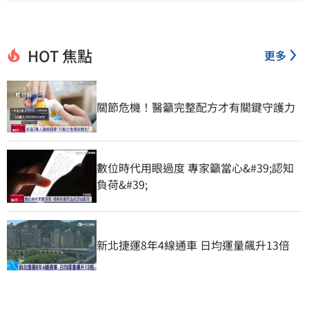
HOT 焦點
更多
關節危機！醫籲完整配方才有關鍵守護力
數位時代用眼過度 專家籲當心&#39;認知
負荷&#39;
新北捷運8年4線通車 日均運量飆升13倍