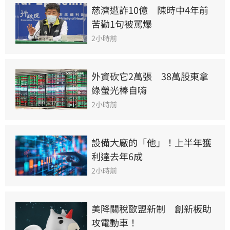
慈濟遭詐10億　陳時中4年前
苦勸1句被罵爆
2小時前
外資砍它2萬張　38萬股東拿
綠螢光棒自嗨
2小時前
設備大廠的「他」！上半年獲
利達去年6成
2小時前
美降關稅歐盟新制　創新板助
攻電動車！