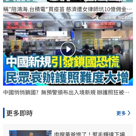
稱"陪鴻海.台積電"買疫苗 慈濟遭女律師坑10億佣金 
見證嚴下跪頂禮博信任 女律師詐慈濟逾10億遭起訴｜
三立新聞網 SETN.com
中國悄悄鎖國?  無預警頒布出入境新規 辦護照狂被拒
出國難度大增喊"人錢都被留下" 中國網友集體哀號!｜
三立新聞網 SETN.com
更多即時
更多
肉搜黃爸慘了！惹毛輝達下場