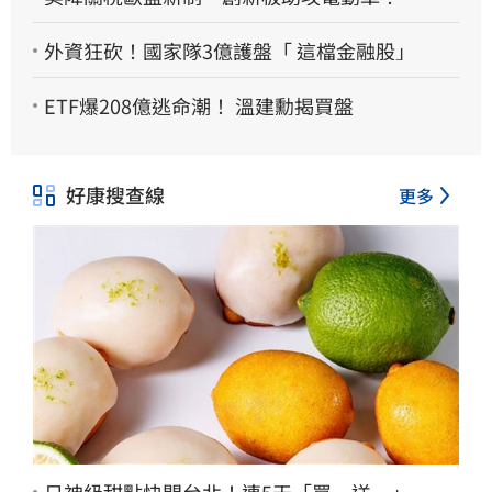
外資狂砍！國家隊3億護盤「 這檔金融股」
ETF爆208億逃命潮！ 溫建勳揭買盤
好康搜查線
更多
日神級甜點快閃台北！連5天「買一送一」