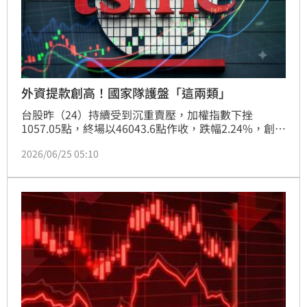
外資提款創高！國家隊護盤「這兩類」
台股昨（24）持續受到沉重賣壓，加權指數下挫
1057.05點，終場以46043.6點作收，跌幅2.24%，創下
史上第八大跌點，外資瘋狂提款1774億元刷新紀錄。
2026/06/25 05:10
電子權值股和金融股淪為空方狙擊重心，也成為這波國
家隊護盤的重點對象。