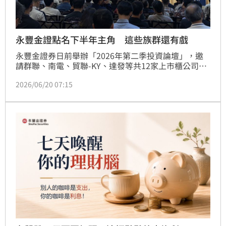
永豐金證點名下半年主角 這些族群還有戲
永豐金證券日前舉辦「2026年第二季投資論壇」，邀
請群聯、南電、貿聯-KY、達發等共12家上市櫃公司與
會；騰旭投資長程正樺並發表專題演講，聚焦
2026/06/20 07:15
Computex觀察與下半年投資契機。另邀多位專家就
2026年NAND記憶體供需、AI網通產業趨勢及下半年投
資展望發表演說。