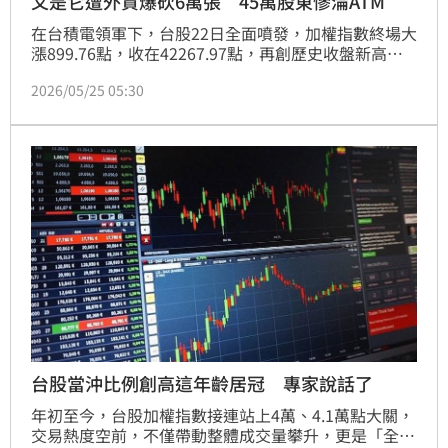
又是它遭外資爆砍6萬張 45萬股東慘淪ATM
在台積電領軍下，台股22日全面噴發，加權指數終場大
漲899.76點，收在42267.97點，再創歷史收盤新高，
漲幅達2.18%，成交金額衝上1兆1884.32億元。其中金
2026/05/25 05:30
融股成為外資的「ATM」，擁有逾45萬股東的第一金
（2892）遭爆遭外資大砍近7萬張，股價下跌0.15元、
跌幅0.54%，收在27.55元，成交量為8.49萬張。
台股當沖比例創高這年齡居冠 專家說話了
年初至今，台股加權指數接連站上4萬、4.1萬點大關，
交易熱度空前，不僅帶動整體成交量攀升，更是「全民