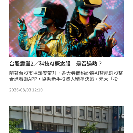
低跨國投資風險，為國人海外淘金築起堅實防線，展現
台灣金融數位轉型之決心。
台股震盪2／科技AI概念股 是否過熱？
隨著台股市場熱度攀升，各大券商紛紛將AI智能選股整
合進看盤APP，協助新手投資人精準決策。元大「投資
先生」提供專業選股分類，國泰證券主打大師策略與即
2026/08/03 12:10
時診斷，永豐「大戶投」與凱基證券則結合量化模型與
大數據分析，優化長線布局效率。富邦與兆豐證券亦推
出自動化監控與財報分析功能，大幅降低選股門檻。然
而，專家提醒AI模型多基於歷史數據回測，無法完全預
測黑天鵝事件，且數據更新可能存在時間差。此外，市
場近期出現假冒券商的詐騙軟體，投資人務必確認使用
官方認證APP，切勿輕信保證獲利的投資建議，應保持
理性投資態度，才能在變動的市場中穩健獲利。