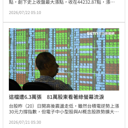
點，創下史上收盤最大漲點，收在44232.87點，漲幅
4.20%，成交金額達8356.24億元。當中零售暨食品龍
2026/07/22 05:10
頭統一（1216）獲八大官股青睞，以5億9857萬8537
元和7514張的買超金額與張數，成為國家隊買超冠
軍。
這檔遭6.3萬張 81萬股東看著綠螢幕流淚
台股昨（20）日開高後震盪走低，雖然台積電逆勢上漲
30元力撐指數，但電子中小型股與AI概念股跌勢擴大，
加權指數終場下跌221.57點，收在42,449.70點，跌幅
2026/07/21 05:30
0.52%，成交金額9,838.63億元。擁有逾81萬名股東的