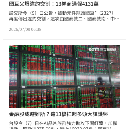
國巨又爆違約交割！13券商通報4131萬
證交所今（9）日公告，被動元件龍頭國巨*（2327）
再度傳出違約交割，這次由國泰敦二、國泰敦南、中國
信託、元大永春、華南斗六、元大沙鹿、元大鑫永、永
2026/07/09 06:38
豐台中、永豐竹科、富邦頭份、凱基板橋、永豐金及口
袋證券等13家券商分點聯合通報，違約交割總金額達新
台幣41,310,764元（約4,131萬元）。
金融股成避難所？這13檔扛起多頭大旗護盤
台股今（7）日在AI晶片族群強力助攻下開紅盤，加權
指數一度勁揚375.68點，衝上46932.07點；截至11時