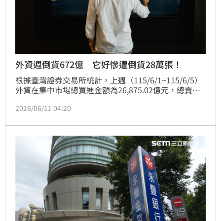
外資週倒貨672億 它好慘遭倒貨28萬張！
根據臺灣證券交易所統計，上週（115/6/1~115/6/5）
外資在集中市場總買進金額為26,875.02億元，總賣出
金額為27,547.61億元，賣超為672.59億元，另統計自
2026/06/11 04:20
115年年初至6月5日止，外資總買進金額為34兆
7,893.17億元，總賣出金額為35兆2,059.34億元，累計
賣超為4,166.17億元。外資總持有股票市值為72兆
2,545.21億元新臺幣，占全體上市股票市值的
49.14%，較5月29日的72兆2,809.10億元新臺幣，減少
263.89億元。