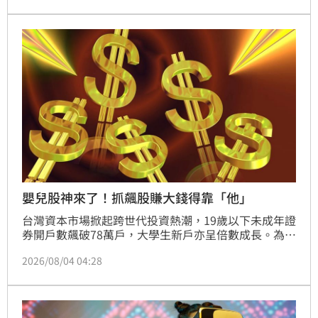
力道。然而金融股表現並未全面一致，國票金與華南金
逆勢下跌，第一金則維持平盤，顯示族群內部走勢分
歧。投資人需留意盤勢變化，理財決策應審慎評估風
險，投資一定有風險，務必自行審慎判斷。
嬰兒股神來了！抓飆股賺大錢得靠「他」
台灣資本市場掀起跨世代投資熱潮，19歲以下未成年證
券開戶數飆破78萬戶，大學生新戶亦呈倍數成長。為搶
攻Z世代商機，永豐金證券串聯26家銀行並推智慧單，
2026/08/04 04:28
玉山證券優化App視覺化美股指標，凱基證券則以母子
帳戶結合百元存股深化親子財商。券商與主管機關全面
升級軟硬體，集保結算所更對接美國DTCC推動24小時
結算，透過機器讀取結構化數據取代傳統PDF，大幅降