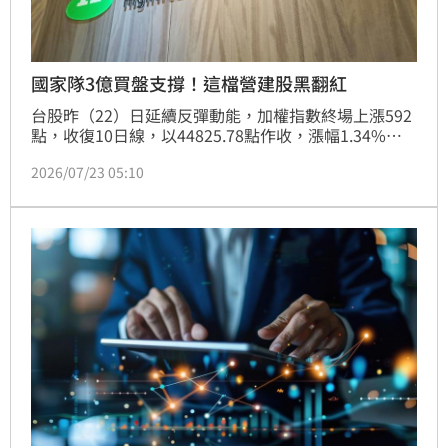
國家隊3億買盤支撐！這檔營建股黑翻紅
台股昨（22）日延續反彈動能，加權指數終場上漲592
點，收復10日線，以44825.78點作收，漲幅1.34%。
當中外資終止連13個交易日的賣超，轉頭回補173.44
2026/07/23 05:10
億元。不過，隨著青安3.0趨嚴，營建股興富發
（2542）的市場評價仍在低本益比區間，該日被外資
賣超6759張，所幸獲國家隊逾3億元的買盤支撐，股價
尾盤終於由黑翻紅，上漲1.59%，收報44.8元。