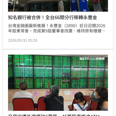
知名銀行被合併！全台66間分行移轉永豐金
台灣金融圈最新進展！永豐金（2890）近日召開2026
年股東常會，完成第9屆董事會改選、維持原有穩健陣
容之外，正式通過每股配發1.3元股利，刷新金控歷史
2026/05/31 05:28
新高紀錄。此外，永豐金控表示，京城銀將與永豐金合
併，預計明年第1季正式完成兩家銀行的合併與更名。