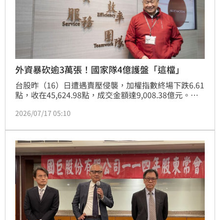
外資暴砍逾3萬張！國家隊4億護盤「這檔」
台股昨（16）日遭遇賣壓侵襲，加權指數終場下跌6.61
點，收在45,624.98點，成交金額達9,008.38億元。記
憶體族群淪為外資獵殺對象，旺宏（2337）被狂砍
2026/07/17 05:10
3.44萬張，受創最深。國家隊的護盤力道有限，砸下4
億3123萬1156元、買超3115張，旺宏仍全日低走，終
場下挫8.08%，收在136.5元，成交量放大為7.22萬
張。