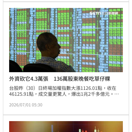
砍16萬3160張，終場股價下跌2.05元、跌幅6.27%，
收在30.65元。
外資砍它4.3萬張 136萬股東晚餐吃草仔粿
台股昨（30）日終場加權指數大漲1126.01點，收在
46125.91點，成交量更驚人，爆出1兆2千多億元。擁
有逾136萬名股東的中鋼（2002），昨日淪為外資「屠
2026/07/01 05:30
宰」對象，單日狠砍4萬3106張，終場股價下跌0.25
元、跌幅1.31%，收在18.8元。