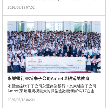
高衝上46,565.70點，終場收在46,465.20點，大漲
2026/06/18 07:02
587.81點、漲幅1.28%。投信今反手調節、賣超56.42
億元，但資金卻出現明顯的「入金融」，其中，永豐金
（2890）創歷史新高價，投信和外資共掃了合計共4萬
6155張。
永豐銀行柬埔寨子公司Amret深耕當地教育
永豐金控旗下子公司永豐商業銀行，其柬埔寨子公司 
Amret(柬埔寨規模最大的微型金融機構)於6/17在金邊
與柬埔寨國家銀行貨幣博物館（SOSORO Museum）
2026/06/18 06:00
正式簽署三年合作備忘錄（MOU），承諾在 2026 至 
2028 年三年內，資助一萬名柬埔寨偏鄉公立學生免費