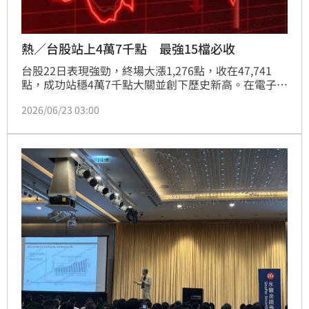
熱／台股站上4萬7千點 最強15檔必收
台股22日表現強勁，終場大漲1,276點，收在47,741
點，成功站穩4萬7千點大關並創下歷史新高。在電子權
值股與AI供應鏈帶動下，指數盤中一度衝上47,871點。
2026/06/23 03:00
法人分析，目前均線呈現多頭排列，資金聚焦AI、記憶
體及漲價題材，後續有望挑戰4萬8千點。建議投資人鎖
定台積電、聯發科等營收雙增且法人加碼的績優股，並
關注暑期旅遊旺季帶動的航空族群，於高檔震盪中嚴選
標的。