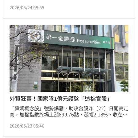
玩股票」，年輕族群與上班族掀起一波「全職炒股」與
2026/05/24 08:55
「少年股神」的熱潮。
外資狂賣！國家隊1億元護盤「這檔官股」
「蘇媽概念股」強勢爆發，助攻台股昨（22）日開高走
高，加權指數終場上漲899.76點，漲幅2.18%，收在
422672.97點，寫下歷史收盤新高紀錄。同時金融股再
2026/05/23 05:40
成外資提款機，第一金（2892）遭狂賣近7萬張，國家
隊也連續第三個交易日介入護盤，買超張數和金額分別