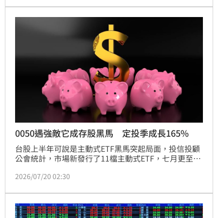
台新新光金（2887），慘淪外資獵殺目標，單日狠砍6
萬3153張，股價下跌0.4元、跌幅1.13%，收在35.15
元，成交量達14萬5489張。
0050遇強敵它成存股黑馬 定投季成長165%
台股上半年可說是主動式ETF黑馬突起局面，投信投顧
公會統計，市場新發行了11檔主動式ETF，七月更至少
有2檔新主動式ETF展開募集（IPO）。永豐金證券內部
2026/07/20 02:30
資料發現，用戶行為也出現明顯變化，今年第二季前五
大存股熱門標的，首見「主動式ETF」躍升至第四大，
且定期扣款金額以季成長率165%超車0050與台積電。