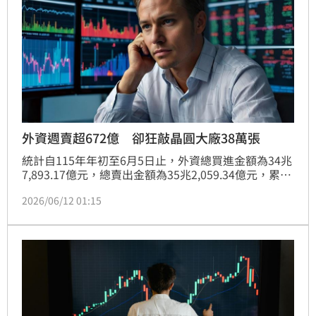
外資週賣超672億 卻狂敲晶圓大廠38萬張
統計自115年年初至6月5日止，外資總買進金額為34兆
7,893.17億元，總賣出金額為35兆2,059.34億元，累計
賣超為4,166.17億元。外資總持有股票市值為72兆
2026/06/12 01:15
2,545.21億元新臺幣，占全體上市股票市值的
49.14%，較5月29日的72兆2,809.10億元新臺幣，減少
263.89億元。根據臺灣證券交易所統計，上週
（115/6/1~115/6/5）外資在集中市場總買進金額為
26,875.02億元，總賣出金額為27,547.61億元，賣超為
672.59億元。