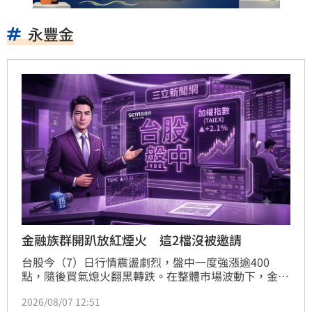
永豐金
金融族群開趴放紅煙火 這2檔沒被邀請
台股今（7）日行情震盪劇烈，盤中一度強漲逾400
點，隨後買氣熄火翻黑轉跌。在整體市場波動下，金融
族群成為盤面亮點，多數個股表現強勢，包括富邦金、
2026/08/07 12:51
中信金、國泰金及台新新光金等均同步走高，展現抗跌