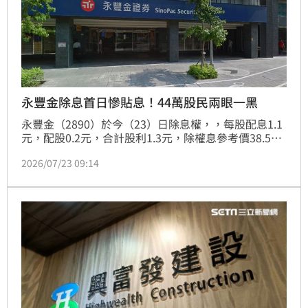
永豐金除息首日慘貼息！44萬股民兩眼一黑
永豐金（2890）於今（23）日除息權，，每股配息1.1
元，配股0.2元，合計股利1.3元，除權息參考價38.52
元。根據昨（22）日的收盤價40.4元，合計權值約為
2026/07/23 09:14
1.870589，雖然早盤一度攻上38.9元，，填權息幅度約
二成，隨著大盤翻黑，最低跌至37.6元，跌幅逾2%。