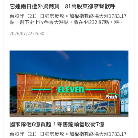
它連兩日遭外資倒貨 81萬股東卻掌聲歡呼
台股昨（21）日強勢反攻。加權指數終場大漲1783.17
點，創下史上收盤最大漲點，收在44232.87點，漲幅
4.20%，成交金額達8356.24億元。擁有逾81萬名股東
2026/07/22 05:30
的台新新光金（2887），連兩日慘淪外資獵物，單日
狠砍2萬1391張，不過股價表現卻相對抗跌，逆勢上漲
0.9元，漲幅2.66%，收在34.7元，成交量達8萬1573
張。
國家隊砸6億買超！零售龍頭營收衝7億
台股昨（21）日強勢反攻。加權指數終場大漲1783.17