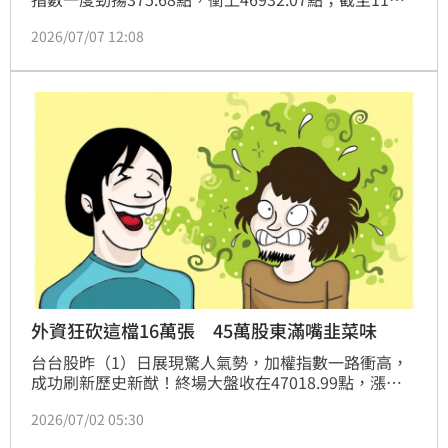
06分，指數暫報46616.76點，上漲60.37點，漲幅達
2026/07/07 12:08
0.13%；其中，金控族群表現相當搶眼，元大金
（2885）、凱基金（2883）、國泰金（2882）等個股
齊步走揚。由於近期台股震盪劇烈，市場也解讀，資金
疑似有轉進金融股避險的跡象。
外資狂砍這檔16萬張 45萬股東滿嘴韭菜味
台台股昨（1）日展現驚人氣勢，加權指數一路衝高，
成功刷新歷史新猷！終場大盤收在47018.99點，漲幅
達1.94%，成交量更是暴衝至1兆3019億元的天文數
2026/07/02 05:30
字，市場買氣沸騰可見一斑。擁有約45萬名股東的友達
（2409），昨日淪為外資「吸血補命」對象，單日狠