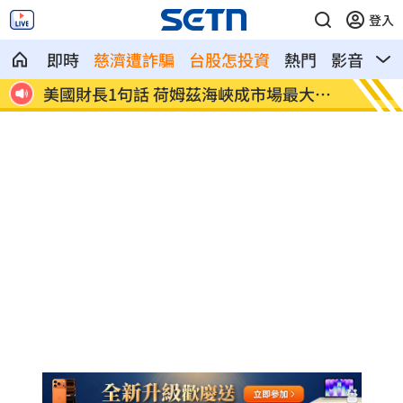
登入
即時
慈濟遭詐騙
台股怎投資
熱門
影音
熱
府無
美國財長1句話 荷姆茲海峽成市場最大變
駐外處
數
班