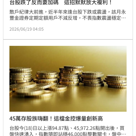
台股跌了反而要加碼 這招默默放大複利！
散戶紀律大前進，近半年來逢台股下跌或震盪，該月永
豐金證券定期定額用戶不減反增，不畏指數震盪穩定成
長。永豐金證券引內部數據指出，過去6個月來，散戶
2026/06/19 04:05
投資用戶紀律不斷優化，上漲時懂得參與行情，下跌時
也會透過定期定額克服人性弱點，顯著增加該月定期定
額台股人數與金額。
45萬存股族嗨翻！這檔金控爆量創新高
台股今(18)日以上漲94.87點、45,972.26點開出後，買
盤快速湧入，指數隨即站穩46,000點整數關卡，盤中最