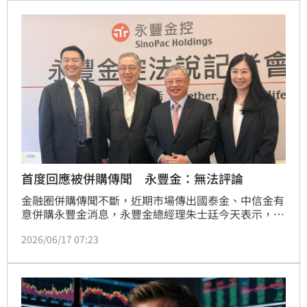
參訪 SOSORO 貨幣博物館。
首度回應被併購傳聞 永豐金：無法評論
金融圈併購傳聞不斷，近期市場傳出國泰金、中信金有
意併購永豐金消息，永豐金總經理朱士廷今天表示，江
湖傳說無法評論。至於永豐金是否會出手併購其他標
2026/06/17 07:23
的，朱士廷說，只要對金融版圖、業務觸角、集團綜效
有利就會努力，不會放棄任何機會。