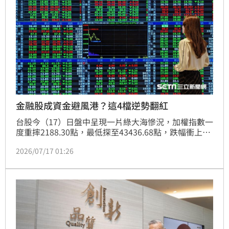
金融股成資金避風港？這4檔逆勢翻紅
台股今（17）日盤中呈現一片綠大海慘況，加權指數一
度重摔2188.30點，最低探至43436.68點，跌幅衝上
4.8%；尾盤賣壓未歇，指數持續探底，暫報42878.15
2026/07/17 01:26
點，跌幅擴大至逾6%、共重挫2746.83點。耐人尋味的
是，此波盤面撐盤主力並非近期市場焦點的AI概念股，
反倒是金融股中殺出4檔逆勢翻紅，成為盤中一大亮
點。