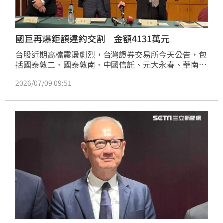
國巨再爆鉅額違約交割 金額4131萬元
台股近期高檔震盪劇烈，台灣證券交易所今天公告，包
括國泰敦二、國泰敦南、中國信託、元大永春、華南斗
六、元大沙鹿、元大鑫永、永豐台中、永豐竹科、富邦
2026/07/09 09:51
頭份、凱基板橋、永豐金，以及口袋證券等13家證券商
通報，被動元件龍頭國巨發生鉅額違約交割，合計違約
金額約新台幣4131萬元。