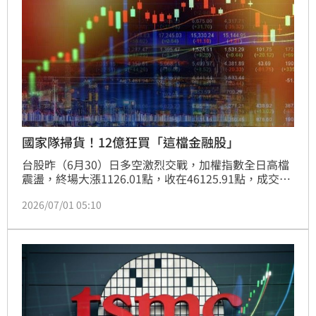
國家隊掃貨！12億狂買「這檔金融股」
台股昨（6月30）日多空激烈交戰，加權指數全日高檔
震盪，終場大漲1126.01點，收在46125.91點，成交爆
出1兆2千多億元巨量。八大官股跟隨投信瘋狂掃貨金融
2026/07/01 05:10
股，永豐金（2890）成國家隊買超冠軍，買超金額與
張數分別達到12億9386萬3175元和3萬2665張。