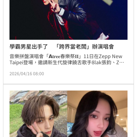
學霸男星出手了 「跨界當老闆」辦演唱會
音樂拼盤演唱會「𝗔𝐭𝐫𝐞𝐞春樂祭𝐈𝐈」11日在Zepp New 
Taipei登場，邀請新生代旋律饒舌歌手8lak張鈞、Z世
代矚目樂壇新星Juice Boy，以及3對人氣BL劇
2026/04/16 08:00
CP&mdash;&mdash;張哲偉與陳峻廷、洪言翔與羅章
恩、王君豪與成晞，更有首次以嘻哈小分隊形式登台的
「U:NUS」高有翔、吳昱廷，以及「Ozone」周祖
安、黃文廷與林煥鈞，讓現場歌迷一次感受不同風格的
舞台魅力。