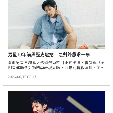
男星10年前黑歷史遭挖 急對外懇求一事
混血男星各務孝太透過選秀節目正式出道，曾參與《全
明星運動會》第四季表現亮眼，近來則轉戰演員，主演
BL劇《向流星許願的我們》爆紅，怎料圈粉無數的各
2026/06/10 08:47
務孝太，遭到粉絲挖出10年前的黑歷史，對此，他也緊
急發聲了。蔡佩伶報導