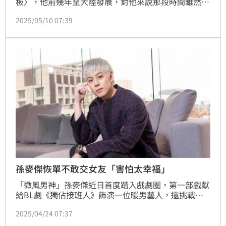
板〉，他前幾年至大陸發展，對他來說那段時間雖然很
低潮，不過也算是踏出舒適圈，看看外面不同的世界。
2025/05/10 07:39
李唯楓也曾與金馬影帝張震及倪妮合作陸劇《宸汐
緣》，但他透露因為自己演出的角色人設太出彩，被刪
了不少戲份，讓他十分無奈。
孫麥傑恢單不敢交女友「害怕太幸福」
「微風男神」孫麥傑近日首度踏入戲劇圈，第一部戲獻
給BL劇《獨佔接班人》飾演一位暖男藝人，還挑戰動
作戲，角色設定陽光正直，對心愛的人如護花使者般守
2025/04/24 07:37
護，這樣的角色設定，與他本人不謀而合。他接受《三
立新聞網》專訪，聊到：「唯一不同的地方，大概是他