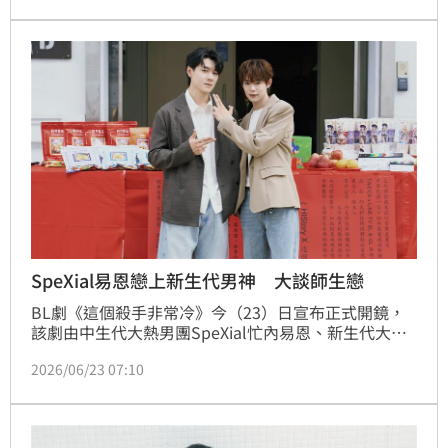
落又性感的精品造型驚艷全場，更迎來人生首場DJ秀
演出，現場擠爆不少粉絲提前守候。
SpeXial易恩戀上新生代男神 大談師生戀
BL劇《這個殺手非常冷》今（23）日宣布正式開鏡，
該劇由中生代大熱男團SpeXial忙內易恩、新生代大勢
男團ARKis隊長Alex共同主演，還集結實力派演員候彥
2026/06/23 07:10
西、巴鈺、許孟哲、表演老師黃云歆等人，全新CP組
合備受期待。易恩與Alex為新戲做足準備，不僅私下相
約健身培養默契，Alex更在開拍前就以劇中角色名稱
「田老師」稱呼易恩，愛慕之情表露無遺。宋亭誼報導