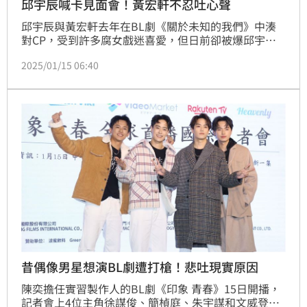
邱宇辰喊卡見面會！黃宏軒不忍吐心聲
邱宇辰與黃宏軒去年在BL劇《關於未知的我們》中湊
對CP，受到許多腐女戲迷喜愛，但日前卻被爆邱宇辰
不想被「蹭熱度」，臨時喊卡海外粉絲見面會，導致活
2025/01/15 06:40
動被迫取消，黃宏軒方面也無法與他取得聯繫，雙方產
生心結。黃宏軒15日出席保養品活動，坦言戲結束之後
各自有其他規劃，就比較少聯絡。
昔偶像男星想演BL劇遭打槍！悲吐現實原因
陳奕擔任實習製作人的BL劇《印象 青春》15日開播，
記者會上4位主角徐謀俊、簡楨庭、朱宇謀和文威登分