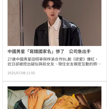
中國男星「寫錯國家名」慘了 公司急出手
27歲中國男星田栩寧與梓渝合作BL劇《逆愛》爆紅，
近日卻被挖出疑似與前女友、現任女友親密互動的照
片，甚至傳出早已結婚生子。沒想到衰事一樁接著一
2025/07/08 11:55
樁，田栩寧經紀公司出手闢謠後，眼尖網友發現聲明稿
中的中國國家名被打錯，對此公司也親上火線致歉。