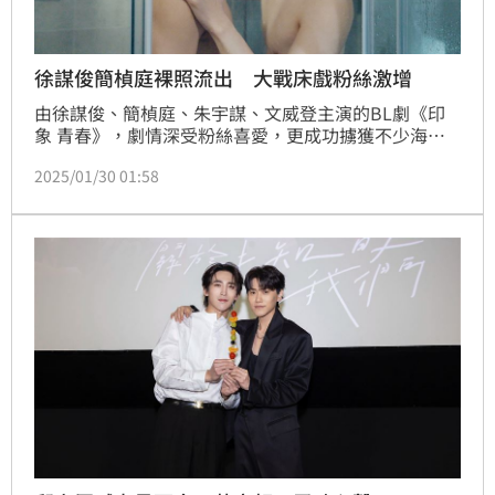
徐謀俊簡楨庭裸照流出 大戰床戲粉絲激增
由徐謀俊、簡楨庭、朱宇謀、文威登主演的BL劇《印
象 青春》，劇情深受粉絲喜愛，更成功擄獲不少海外
粉絲，私訊留言包括英文、泰文、日文、韓文等等，尤
2025/01/30 01:58
其徐謀俊演出的代課老師「余行」和簡楨庭演出的屁孩
學生「許陸暉」，從一開始互看不順眼到日漸生情的劇
情特別受到關注。