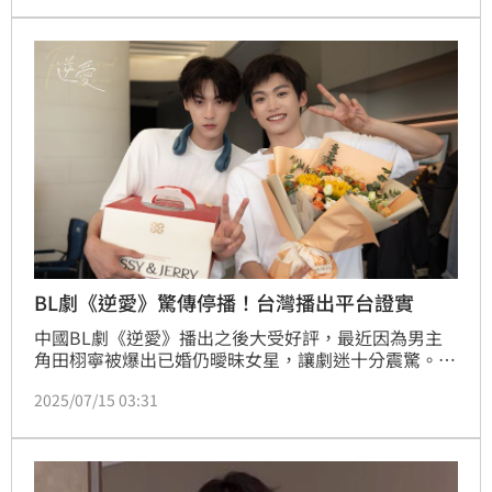
滿心機浮誇版「辦公室宮鬥情場劇」。
BL劇《逆愛》驚傳停播！台灣播出平台證實
中國BL劇《逆愛》播出之後大受好評，最近因為男主
角田栩寧被爆出已婚仍曖昧女星，讓劇迷十分震驚。雖
然他已做出回應強調單身，但是風波連帶延燒到劇本
2025/07/15 03:31
身，對此台灣的播出平台GagaOOLala官方也做出回
應，證實已經遭到停播。趙浩雲