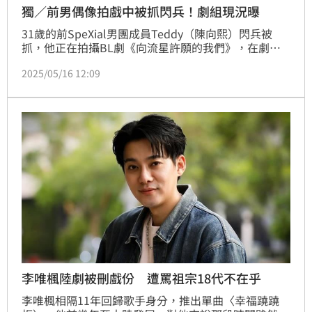
獨／前男偶像拍戲中被抓閃兵！劇組現況曝
31歲的前SpeXial男團成員Teddy（陳向熙）閃兵被
抓，他正在拍攝BL劇《向流星許願的我們》，在劇組
下榻的高雄飯店被逮補，以28萬交保。對於目前劇組拍
2025/05/16 12:09
攝狀況，監製潘心慧回覆《三立新聞網》：「目前如期
拍攝。」
李唯楓陸劇被刪戲份 遭罵祖宗18代不在乎
李唯楓相隔11年回歸歌手身分，推出單曲〈幸福蹺蹺