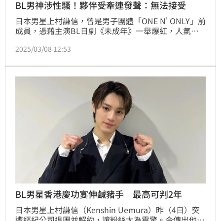
BL男神涉性騷！夥伴受牽連發聲：無法接受
日本男星上村謙信，曾是男子團體「ONE N' ONLY」前
成員，憑藉主演BL日劇《未成年》一舉爆紅，人氣迅
速攀升。怎料，近日他爆出在香港涉嫌性騷擾女翻譯員
2025/03/08 12:53
遭逮捕，隨後經紀公司宣布與其解約，他本人也遭到退
團處分。此事連帶在劇中與他飾演情侶的男星本島純
政，也連帶受到影響。對此本島純政昨（7日）首度透
過社群平台發聲，坦言對此事「無法接受」。
BL男星香港慶功宴伸鹹豬手 最高可判2年
日本男星上村謙信（Kenshin Uemura）昨（4日）突
遭經紀公司退團並解約，讓粉絲大為震驚。今傳出他涉