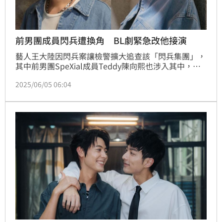
前男團成員閃兵遭換角 BL劇緊急改他接演
藝人王大陸因閃兵案讓檢警擴大追查該「閃兵集團」，
其中前男團SpeXial成員Teddy陳向熙也涉入其中，上
月中Teddy在高雄劇組被警方帶走，據悉他就此人間蒸
2025/06/05 06:04
發，而劇組也火速換角，換成初孟軒。