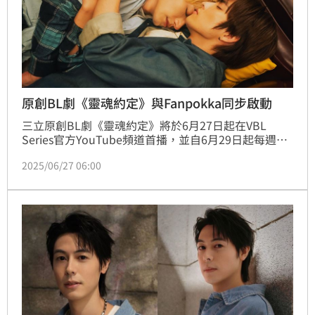
原創BL劇《靈魂約定》與Fanpokka同步啟動
三立原創BL劇《靈魂約定》將於6月27日起在VBL 
Series官方YouTube頻道首播，並自6月29日起每週日
晚間11點於三立都會台播出。為同步歡慶開播，三立電
2025/06/27 06:00
視攜手數位粉絲互動平台【Fanpokka粉絲通行證】推
出投票活動「你心中最撩人的男友力是？」，邀請觀眾
每日參與投票，有機會獲得LINE POINTS點數，一邊追
劇、一邊抽獎拿好康。每日投票抽LINE POINTS，揭曉
你心中最撩男友力！