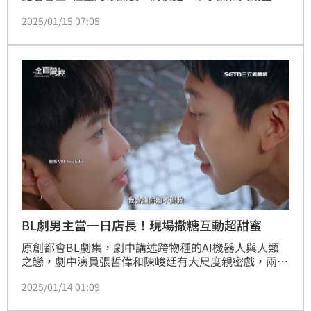
享男男親密互動，徐謀俊自稱BL劇老鳥，因也曾與韓
2025/01/15 07:05
星李時剛主演過《2020因為愛你》，他自誇看了自己
演出的床戲畫面「滿美的」。
BL劇男主當一日店長！現場撒糖互動超甜蜜
原創都會BL劇集，劇中講述跨物種的AI機器人與人類
之戀，劇中演員張哲偉和陳峻廷有大尺度親密戲，兩人
在12日合體出席一日店長活動，開心和上百名粉絲互
2025/01/14 01:09
動，他們還為粉絲送上新春祝賀。