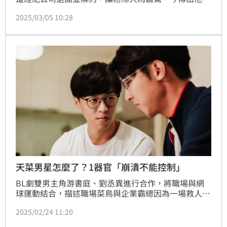
嫌在香港一場慶功宴上猥褻工作人員，香港警方介入調
2025/03/05 10:28
查。據港媒報導，上村謙信昨天（4日）上午在西九龍
法庭進行了初步的審理，根據香港《刑事罪行條例》第
二條，猥褻行為的刑罰是最高可判兩年監禁。
天菜男星怎麼了？1器官「崩潰不能控制」
BL劇雙男主角游書庭、劉丞異進行合作，將職場與網
球運動結合，描述職場菜鳥與企業霸總因為一場救人事
件，險些在感情路上錯過彼此，經歷第三者攪局與出櫃
2025/02/24 11:20
的壓力，2人雙雙在網球場迸發出「激情」火花。