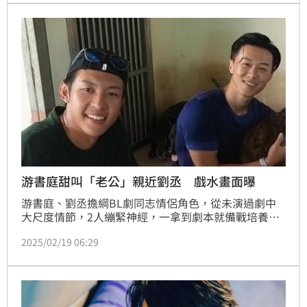
游書庭甜叫「老公」親近劉丞 戲水畫面曝
游書庭、劉丞擔綱BL劇同志情侶角色，從未演過劇中
大尺度情節，2人繃緊神經，一拿到劇本就備戰培養感
情，約逛街、揪做公益、天天講電話，甚至在片場直接
2025/02/19 06:29
以「老公」互稱對方，游書庭笑著透露，有時還會不自
覺勾著劉丞的手，自己完全沒發現。