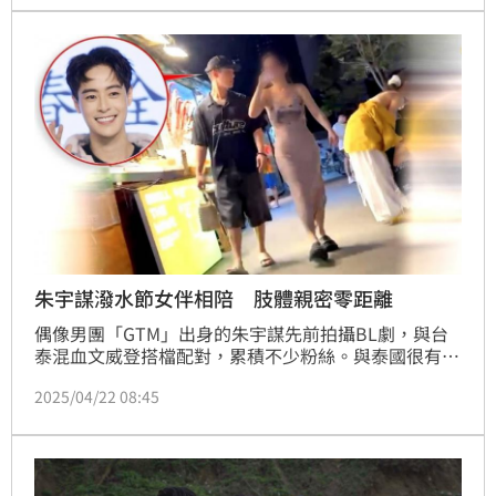
在被愛的人受欺負時會失控打人，我現實中應該沒那麼
激動啦！」並分享現在對感情的態度。趙浩雲
朱宇謀潑水節女伴相陪 肢體親密零距離
偶像男團「GTM」出身的朱宇謀先前拍攝BL劇，與台
泰混血文威登搭檔配對，累積不少粉絲。與泰國很有緣
分的他，先前就曾去泰國參拜白龍王廟後接到生髮代
2025/04/22 08:45
言，荷包滿滿，這次又有時報周刊CTWANT的讀者巧遇
他又去泰國曼谷遊玩並體驗潑水節，身旁還有一名女伴
相陪，互動十分甜蜜。