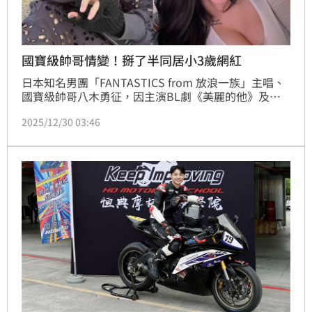
國寶級帥哥情變！掰了半同居小3歲網紅
日本知名男團「FANTASTICS from 放浪一族」主唱、
國寶級帥哥八木勇征，因主演BL劇《美麗的他》及漫
改劇《我推成為我上司全速前進》而走紅，人氣逐步擴
2025/12/30 03:46
展至海外。11月，他曾在台北舉辦粉絲見面會，當時吸
引百餘名粉絲接機。近日，日本媒體報導，現年28歲的
八木勇征已與小3歲韓系人氣網紅PyunA.（本名：大賀
紗彌）分手，消息曝光後引起高度關注。陳宣如