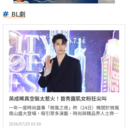
BL劇
英成晞真空裝太惹火！首秀露肌女粉狂尖叫
一年一度時尚盛事「微風之夜」昨（24日）晚間於微風
南山盛大登場，吸引眾多演藝、時尚與精品界人士齊
聚。曾為男團A Team主唱、近年轉戰戲劇圈的新微風
2026/07/25 01:50
男神英成晞，今年首度踏上微風之夜紅毯，他以一身俐