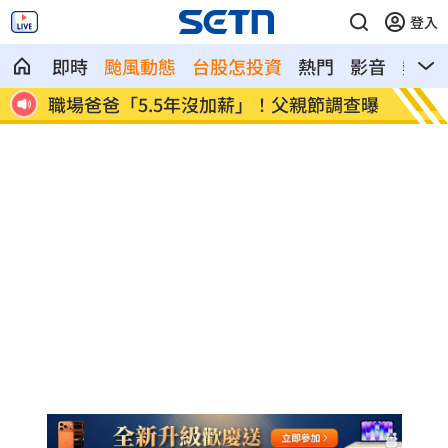
登入
即時
颱風動態
台股怎投資
熱門
影音
熱搜
調查曝
蘋果砍價失敗！長鑫存儲靠2底氣拒降價
掃把刺