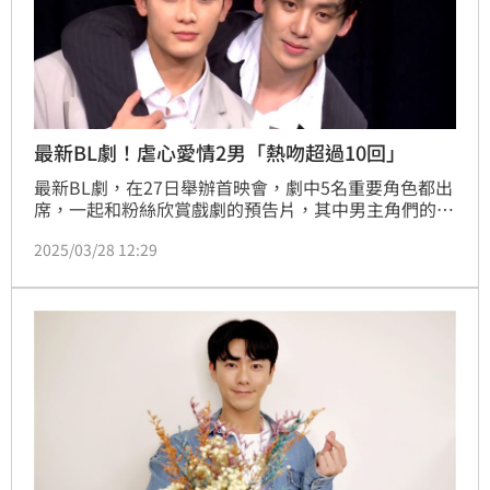
最新BL劇！虐心愛情2男「熱吻超過10回」
最新BL劇，在27日舉辦首映會，劇中5名重要角色都出
席，一起和粉絲欣賞戲劇的預告片，其中男主角們的情
感發展讓人看得入迷，也在最後感到心痛，心情跟著高
2025/03/28 12:29
潮迭起，在首映會中他們也透露，戲劇的拍攝時間是夏
天，雖然很熱，但演員們都非常敬業、沒有抱怨，期待
能給觀眾朋友們，虐心的男男愛情故事。