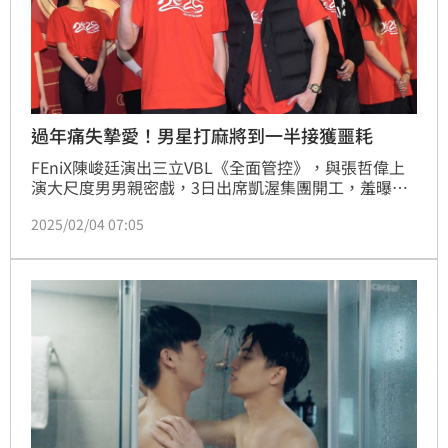
過年痛失摯愛！男星打麻將到一半接獲噩耗
FEniX陳峻廷演出三立VBL《全面管控》，與張哲偉上
演大尺度男男親密戲，3日出席凱渥集團開工，羞曝過
年期間勇敢向媽媽推薦了自己主演的戲劇，而媽媽全程
2025/02/04 07:05
笑著看完，最後也深受劇情感動，同時也對兒子成為戲
劇主角感到很驕傲，「她知道我等待這個機會很久了，
也很為我開心終於演到男主角」。