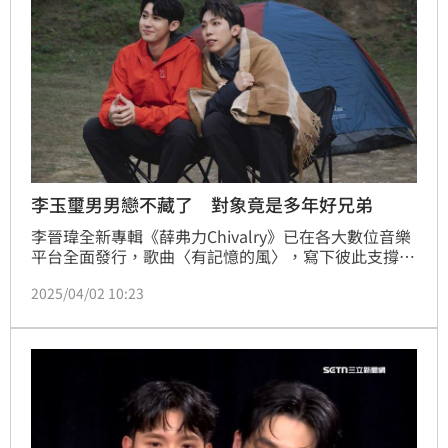
李玉璽男男戀不藏了 對象竟是多年好兄弟
李晉瑋全新專輯《薛弗力Chivalry》已在各大數位音樂
平台全面發行，歌曲〈有記憶的風〉，寫下彼此支撐的
感情關係，MV也親自邀請到從小一起玩音樂的朋友李
2025/04/02 10:23
玉璽參演。身為好友的他們，首次同台演戲竟飾演一對
男男戀伴侶，感人的BL情節讓兩人直呼「不習慣」。