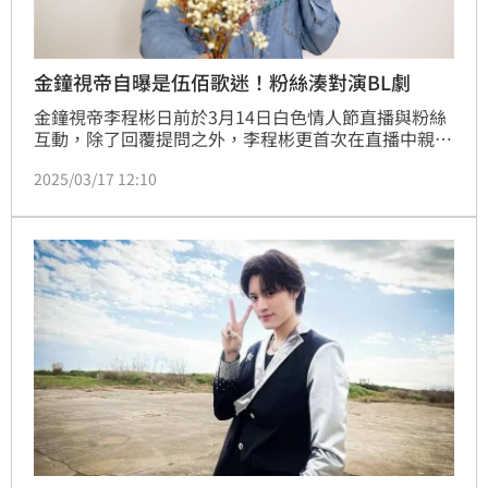
金鐘視帝自曝是伍佰歌迷！粉絲湊對演BL劇
金鐘視帝李程彬日前於3月14日白色情人節直播與粉絲
互動，除了回覆提問之外，李程彬更首次在直播中親手
製作禮物送給粉絲，讓粉絲直呼感動。李程彬表示，因
2025/03/17 12:10
為2月14日西洋情人節時，發文祝大家情人節快樂，當
時就收到許多粉絲的祝福，想趁白色情人節時回饋粉
絲。