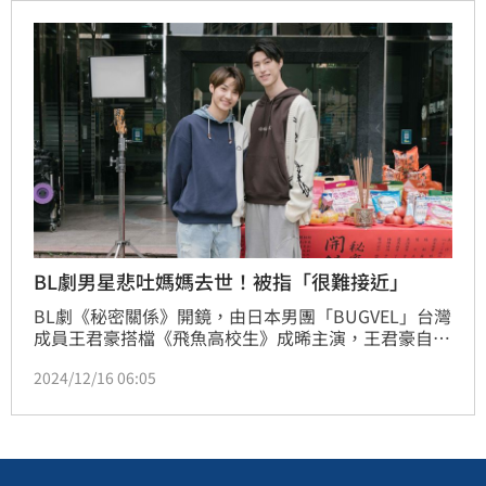
BL劇男星悲吐媽媽去世！被指「很難接近」
BL劇《秘密關係》開鏡，由日本男團「BUGVEL」台灣
成員王君豪搭檔《飛魚高校生》成晞主演，王君豪自曝
第一次與成晞見面對戲就「超有感覺」，身高187公分
2024/12/16 06:05
的成晞則說其實對當下的表演不太有自信，沒想到獲王
君豪大讚，兩人緣分就此打開，現在更是天天見面，有
空就膩在一起，讓同劇的林宴慈也直呼：「他們的互動
超級辣！」