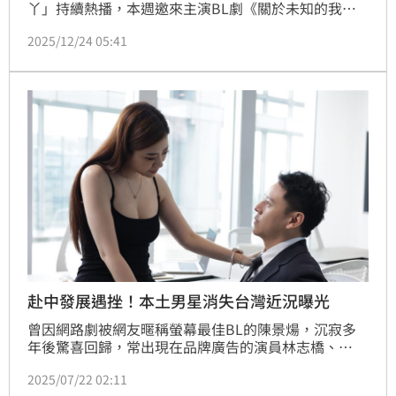
丫」持續熱播，本週邀來主演BL劇《關於未知的我
們》而爆紅的邱宇辰擔任來賓暢聊，他自剖心境，從面
2025/12/24 05:41
對那種「沒有未來」、「自責表現」的掙扎，到如今更
懂得善待自己；張景嵐與邱宇辰擁有十幾年交情，看著
好友翻紅現象這麼形容：「演藝之路真的是高潮迭起！
超級佩服他的心臟！」趙浩雲
赴中發展遇挫！本土男星消失台灣近況曝光
曾因網路劇被網友暱稱螢幕最佳BL的陳景煬，沉寂多
年後驚喜回歸，常出現在品牌廣告的演員林志橋、
17LIVE人氣主播艾琳兒、黃芊甯、夏星紗、瑪露可不是
2025/07/22 02:11
馬路口、以及小凱蒂聯手拍戲，展開一男周旋多女、充