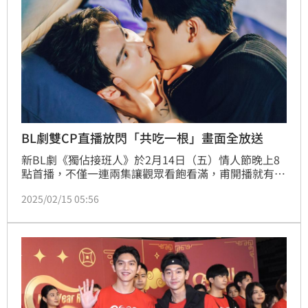
BL劇雙CP直播放閃「共吃一根」畫面全放送
新BL劇《獨佔接班人》於2月14日（五）情人節晚上8
點首播，不僅一連兩集讓觀眾看飽看滿，甫開播就有吻
戲、公主抱、淋浴戲高甜放送。主演「獨佔CP」毛祁
2025/02/15 05:56
生、張家陞以及「圖章CP」徐瑋澤、朴靖恆也在播出
當天直播和觀眾暢聊劇情，結果現場High到混亂一
片，不僅嗆聲要「互比大小」，還搶著互吃Pocky棒拚
放閃，讓留言區觀眾笑歪，直言「他們是綜藝魂爆發了
嗎？」趙浩雲