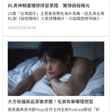
BL男神騎重機慘摔冒黑煙 驚悚過程曝光
25歲「台灣囡仔」王君豪長期在海外發展，因主演台灣
BL劇《秘密關係》人氣持續飆升，IG追蹤即將突破30
萬。首次跨足戲劇圈就交出漂亮成績單的他，近期更參
2025/12/28 03:58
加國際重機賽車課程，挑戰自我極限，從零開始接觸機
車，到參加「加州賽車學校」兩天密集重機賽車課程，
過程中驚險歷經後煞車冒煙、摔車等，但也在教練的鼓
勵下慢慢進步。
大方祝福吳品潔被求婚！毛弟恢單曝理想型
張景嵐與游沛宸Yuyu合作主持全新Podcast節目「好