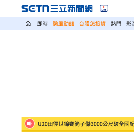
即時
颱風動態
台股怎投資
熱門
影
前女團成員椎間盤突出 頻繁發抖粉心
阿公推孫被撞死！女兒悲嘆：等嘸一句
貨車巨輪「離家出走」噴火光！驚險畫
酒後聊工作爆口角 2高中同學當街玩摔
衣服穿一次就洗？揪「7大地雷」恐釀悲
U20田徑世錦賽簡子傑3000公尺破全國