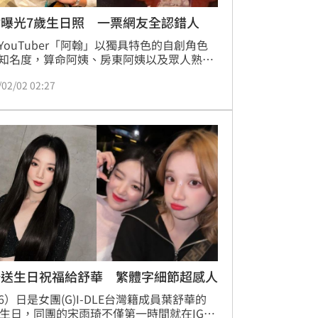
翰曝光7歲生日照 一票網友全認錯人
YouTuber「阿翰」以獨具特色的自創角色
知名度，算命阿姨、房東阿姨以及眾人熟知
天玄女等角色都深受大批粉絲喜愛，昨
/02/02 02:27
）日阿翰迎來30歲生日的阿翰，不僅在臉書
文寫下對家人、粉絲以及身旁工作夥伴的感
也曝光自己7歲時的照片，不料網友卻搞笑
人，一句「左一那個不是嗎？」釣出阿翰本
自回覆。宋亭誼報導
琦送生日祝福給舒華 繁體字細節超感人
6）日是女團(G)I-DLE台灣籍成員葉舒華的
歲生日，同團的宋雨琦不僅第一時間就在IG限