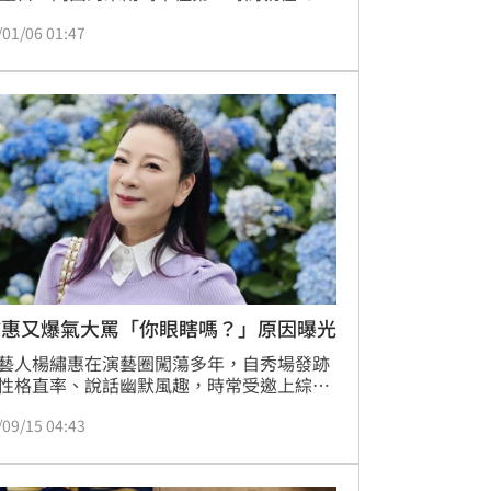
態用「7連發」送上祝福，還特地使用繁體
/01/06 01:47
寫，這樣的雨琦被稱「簡直太有心」，而舒
即也一一轉發限時動態感性回覆對方，兩人
奔赴的友情讓粉絲全看哭，不過有網友卻歪
出，雨琦的限動排版讓她看了很頭痛，敘述
的方式也讓她以為是國、高中生所發的文，
差點笑瘋。宋亭誼報導
繡惠又爆氣大罵「你眼瞎嗎？」原因曝光
藝人楊繡惠在演藝圈闖蕩多年，自秀場發跡
性格直率、說話幽默風趣，時常受邀上綜藝
，在演藝圈擁有大批好人緣，也受到不少觀
/09/15 04:43
愛。私下楊繡惠經常在社群平台分享生活，
，楊繡惠昨（14）日卻突然罕見在臉書爆氣
「你眼瞎嗎？」宋亭誼報導