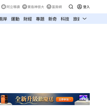
阿立導讀
寶島神很大
富房網
登入
兩岸
運動
財經
專題
新奇
科技
旅遊
汽車
寵物