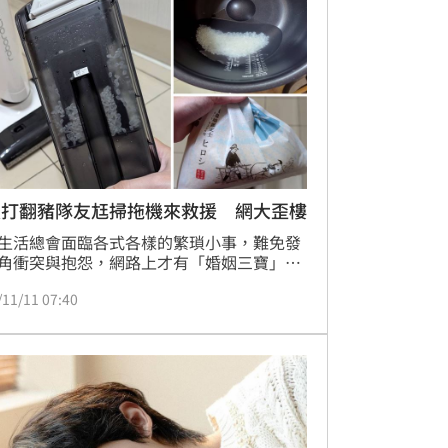
米打翻豬隊友尪掃拖機來救援 網大歪樓
生活總會面臨各式各樣的繁瑣小事，難免發
角衝突與抱怨，網路上才有「婚姻三寶」烘
、洗碗機、掃地機的建議，「三機救婚姻」
/11/11 07:40
減少家務瑣事，來改善工作下班回家後時的
忙碌狀況！想要有完美居家生活的這三寶掃
器人，最近也有升級進化成更多功能的掃拖
就有民眾在網路上發文，在洗米時手滑打
叫老公來幫忙，豬隊友「尪」居然拿掃拖機
！引起網友留言熱議討論。