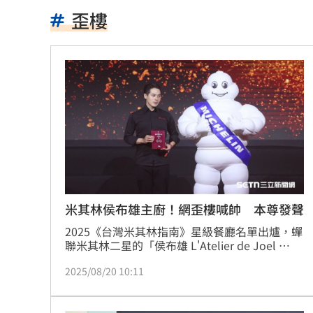
被目擊現身三總直腸科 67歲徐乃麟證
歪樓
南澳住宅火警2童自行逃生 消防救受困
陳佩琪：柯文哲抱怨電子手環「充電不
高雄漁船誤捕革龜 海巡吊車救援上岸
富邦交手統一延賽 新洋投瑪蒂斯首秀
白海豚強風吹倒飯店圍籬！路人受傷送
事後甜約滑雪！正妹見他放閃正宮怒告
米其林侯布雄主廚！網歪樓喊帥 本尊發聲
2025《台灣米其林指南》星級餐廳名單出爐，蟬
高雄親子遊樂園區開幕 首日吸引大批
聯米其林二星的「侯布雄 L'Atelier de Joel 
Robuchon」副主廚梁維維（Wei Wei）一上
突破中國打壓！台獲邀太平洋島國論壇
2025/08/20 10:11
台，網友狂留言洗版直呼「好帥！」對此，梁維
維也回應了。
新／有望放颱風假?8縣市明達停班停課