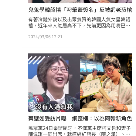
鬼鬼學韓韶禧「叼筆蓋簽名」反被虧老菸槍
有著冷豔外貌以及出眾氣質的韓國人氣女星韓韶
禧，近年來人氣居高不下，先前更因為用嘴巴叼
筆蓋幫粉絲簽名的模樣掀起超高討論，以至於各
2024/03/06 12:21
地都出現「叼筆蓋」的模仿潮，近日女星「鬼
鬼」吳映潔出席活動時，剛好遇到粉絲要她簽
名，她便有樣學樣地模仿起女神，沒想到畫面曝
光後，鬼鬼竟被網友笑「像老菸槍」。宋亭誼報
導
蔡壁如受訪片曝 網歪樓：以為阿翰新角色
民眾黨24日舉辦尾牙，不僅黨主席柯文哲和妻子
陳佩琪一同出席，就連網紅館長（陳之漢）、愛