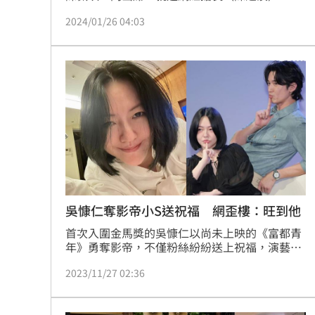
莉莎莎也現身到場，然而，民眾黨前立委蔡壁如
2024/01/26 04:03
卻疑似沒有被通知出席，被問到參加尾牙時有無
看到一些網紅，蔡壁如一時愣住，不知該如何回
答，而該段新聞片段曝光後，有網友大歪樓，直
說蔡壁如的打扮激似網紅阿翰模仿的新角色，甚
至笑說「阿翰這支片又再超越自己」。宋亭誼報
導
吳慷仁奪影帝小S送祝福 網歪樓：旺到他
首次入圍金馬獎的吳慷仁以尚未上映的《富都青
年》勇奪影帝，不僅粉絲紛紛送上祝福，演藝圈
眾多好友也相繼發文祝賀，先前一同合作都會愛
2023/11/27 02:36
情網路劇《此時此刻》的小S（徐熙娣）也在社
群平台上公開恭喜對方，表示自己很榮幸可以與
吳慷仁合作，貼文一出馬上吸引一票網友來留