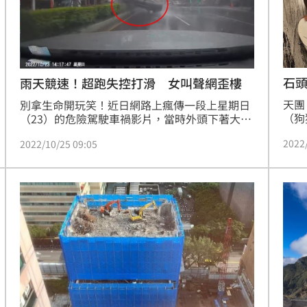
石
雨天競速！超跑失控打滑 女叫聲網歪樓
天團
別拿生命開玩笑！近日網路上瘋傳一段上星期日
（狗
（23）的危險駕駛車禍影片，當時外頭下著大
有2
雨，行車紀錄器持有人疑似與一輛黑色超跑競
2022
2022/10/25 09:05
國，
速，結果對方失控打滑，撞上中央分隔島，除了
愛妻
驚悚瞬間引發議論外，轎車裡副駕女子聲音還引
焦點
發網友歪樓討論。