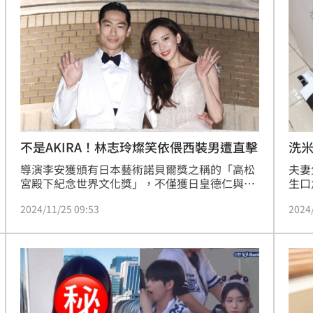
8億
16:24
判賠
16:21
快
16:18
安養
16:15
不是AKIRA！林志玲燦笑依偎西裝男遭直擊
洗
導演李安獲頒有日本藝術諾貝爾獎之稱的「高松
夫妻
宮殿下紀念世界文化獎」，不僅獲日皇德仁與皇
生口
后雅子接見，20日晚間駐日代表李逸洋也特地設
衣機
2024/11/25 09:53
2024
宴慶祝，「日本媳婦」林志玲也是座上賓之一，
透過
而李安不僅在台上公開點名林志玲，還稱她是
生活
「我們台灣最可愛的人」，讓台下林志玲超害
地機
成形
12:00
羞。今（25）日林志玲曬出與李安的私下合照，
機；
大讚他不僅是華人的驕傲，更是世界的榮耀，兩
翻，
」氣
12:00
人的世紀同框照曝光後馬上吸引大批網友前去朝
器吸
聖。宋亭誼報導
場！
10:30