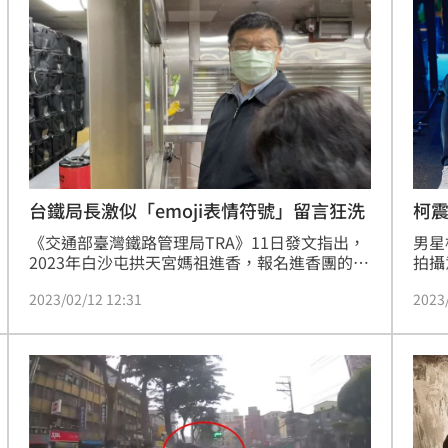
環」。宋亭誼報導
台鐵局長激似「emoji表情符號」留言狂洗
柯
《交通部臺灣鐵路管理局TRA》11日發文指出，
男星
2023年白沙屯拱天宮媽祖進香，報名進香團的信
拍攝
眾已達11萬人，打破往年紀錄。在長達9天的進
醫治
2023/02/12 12:31
2023
香行程期間，臺鐵局將再加開10列海線加班車、
在社
白沙屯站增停14列自強號及莒光號，並備妥預備
浩辰
編組隨時加開。不過上千名網友卻把焦點全放在
惑回
台鐵局長杜微的表情和動作，因為像極了emoji
「網
表情符號。(許雅惠)