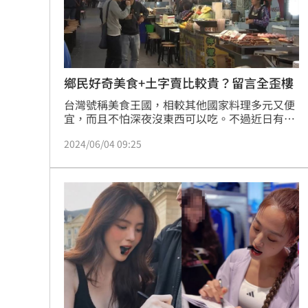
8國球員齊聚高雄 Formosa 7s掀足球
理想混蛋號召粉絲跨海追星吃美食！
18:
鄉民好奇美食+土字賣比較貴？留言全歪樓
台灣號稱美食王國，相較其他國家料理多元又便
宜，而且不怕深夜沒東西可以吃。不過近日有鄉
民在PTT好奇提問，「東西加個土字都可以賣比
2024/06/04 09:25
較貴嗎？」沒想到該篇po文曝光後，有大批網友
湧入歪樓留言。