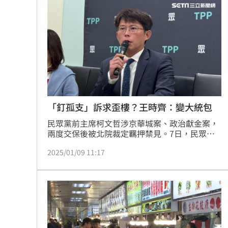
地震衝擊九州觀光 熊本旅宿業4天損1.
別以為學生不罰！小三童罵男師娘娘腔
桃猿3新秀剛報到就上場 曾總坦言有點
憂22歲老牛遭宰 女海陸接力330km送
台灣彩券開獎直播中
20:31
「釘孤支」訴求歪樓？王時齊：變大統包
民眾黨前主席柯文哲涉京華城案、政治獻金案，
LIVE三立+24小時直播
15:27
兩度交保後被北院裁定羈押禁見。7日，民眾黨
代理黨主席黃國昌發起「111釘孤枝」集會，號
三立iNEWS新聞台線上直播
18:00
2025/01/09 11:17
召小草上街。「文山志玲」王時齊認為，民眾黨
內部支持者訴求不同，詹為元則直言，若是在這
場遊行中強行合併訴求，反而容易失焦。
商場戰國來臨 台中「頂奢大道」逐漸
台彩父親節推新刮刮樂千萬頭獎超「爸
「拍片人的多重宇宙」職涯論壇9/12登