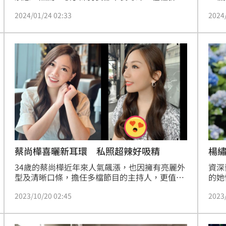
台上大秀肌肉，穿著無袖吊嘎的他大方展現驚人
時動
2024/01/24 02:33
2024
的二頭肌，透露自己在今年的尾牙祭完全沒有掉
字撰
肌肉，不過網友看到照片後意外全歪樓，笑稱陳
華隨
勢安PO出的照片重點不知在哪，還害羞瘋喊：
雙向
「好大一包」。宋亭誼報導
樓指
文字
讓人
蔡尚樺喜曬新耳環 私照超辣好吸精
楊
34歲的蔡尚樺近年來人氣飆漲，也因擁有亮麗外
資深
型及清晰口條，擔任多檔節目的主持人，更值得
的她
一提的是，蔡尚樺擁有深藏不露的好身材，時常
節目
2023/10/20 02:45
2023
不經意地驚豔網友。蔡尚樺昨（19）日於IG曬出
眾喜
自己戴新耳環的照片，沒想到網友大歪樓，全部
豈料
都只看到她的事業線，更開玩笑問「哪裡有耳
大罵