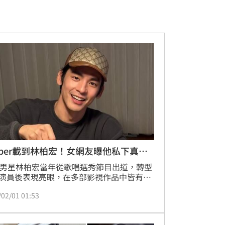
ber載到林柏宏！女網友曝他私下真面
歲男星林柏宏當年從歌唱選秀節目出道，轉型
演員後表現亮眼，在多部影視作品中皆有優
現，甚至多次角逐金馬獎。日前有網友興奮
/02/01 01:53
群分享自己跑Uber載到林柏宏，還曝光了對
親民行為，貼文一出後馬上吸引大批網友朝
宋亭誼報導