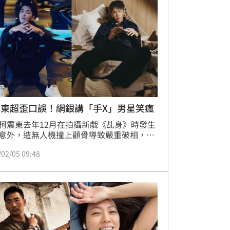
震東超歪口誤！網銀講「手X」男星笑瘋
柯震東去年12月在拍攝新戲《乩身》時發生
意外，造無人機撞上顴骨導致嚴重破相，就
療修養後，目前正逐漸恢復中，不過仍經常
/02/05 09:48
群分享日常。今（5號）他與分享與好友禾
聊天時，對方提及需要去超商轉帳，而他疑
問為何不使用用網路銀行就好，結果不小心
銀」講錯，當場讓禾浩辰笑瘋。