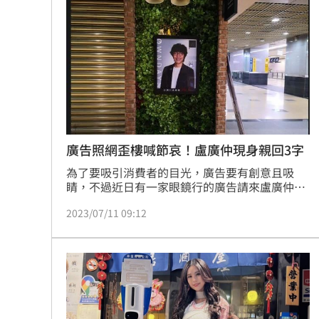
言，敲碗表示要再看兩人合作，不過卻有人歪
樓，開玩笑稱吳慷仁是沾了小S的魅力才得獎。
宋亭誼報導
廣告照網歪樓喊節哀！盧廣仲現身親回3字
為了要吸引消費者的目光，廣告要有創意且吸
睛，不過近日有一家眼鏡行的廣告請來盧廣仲當
代言人，不過因為照片和邊框令人「歪樓」，在
2023/07/11 09:12
網路上引起討論，還釣出盧廣仲本人來留言！