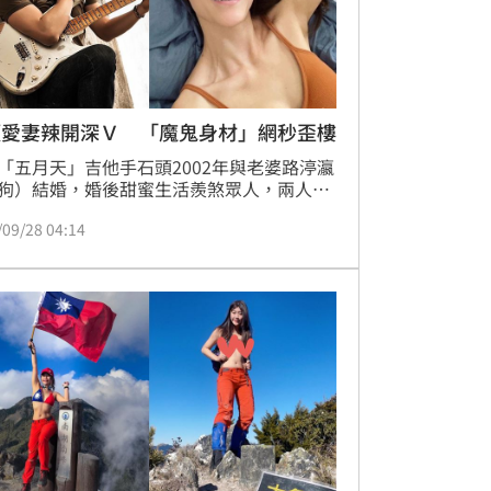
頭愛妻辣開深Ｖ 「魔鬼身材」網秒歪樓
「五月天」吉他手石頭2002年與老婆路渟瀛
狗）結婚，婚後甜蜜生活羨煞眾人，兩人育
名兒子。近期夫妻倆為了孩子的教育待在英
/09/28 04:14
並不時透過社群更新近況，昨（27）日石頭
在IG上曬出個人照，火辣身材立刻成為網友
，掀起熱議。