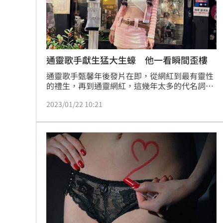
通靈歌手獻生猛大生蠔 他一看瞬間歪樓
通靈歌手甄馨年後發片在即，從網紅到最有靈性
的禮生，再到通靈網紅，這幾年太多的代名詞在
她身上，甄馨表示「明年開始拋下以往的名字，
2023/01/22 10:21
以全新歌手身分正式進入歌壇」。笑說別人是空
靈歌手我是通靈歌手，雖然哭笑不得，但也恰巧
把自己獨特一面表現出來。