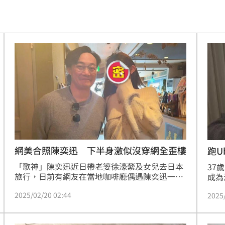
實了
16:36
狗
16:35
便」
16:33
安置
16:33
泡湯
16:32
醫
16:31
16:27
網美合照陳奕迅 下半身激似沒穿網全歪樓
跑U
目
「歌神」陳奕迅近日帶老婆徐濠縈及女兒去日本
人潮
37
16:27
旅行，日前有網友在當地咖啡廳偶遇陳奕迅一
成為
家，鼓起勇氣開口向對方要求合照，陳奕迅本人
秀表
峰會
16:25
2025/02/20 02:44
2025
也親切答應，事後這名女網友將合照PO上社群，
在社
怎料因為她下半身穿著緊身瑜珈褲，乍看之下有
方的
標準
16:24
點像裸著下半身，讓不少人嚇了好大一跳。
聖。