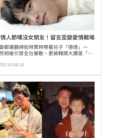
德情人節嘆沒女朋友！留言歪變愛情戰場
委鄭運鵬掃街拜票時帶著兒子「德德」一
亮相後引發全台暴動，更被韓媒大讚是「台
銀優」，近日恰逢白色情人節，德德也在IG
/03/16 08:18
貼文，並打趣表示因為自己沒有朋友，只能
家圓周率日快樂。怎料留言區卻大歪樓，轉
粉絲們的愛情戰場，就連Youtuber關韶文都
。