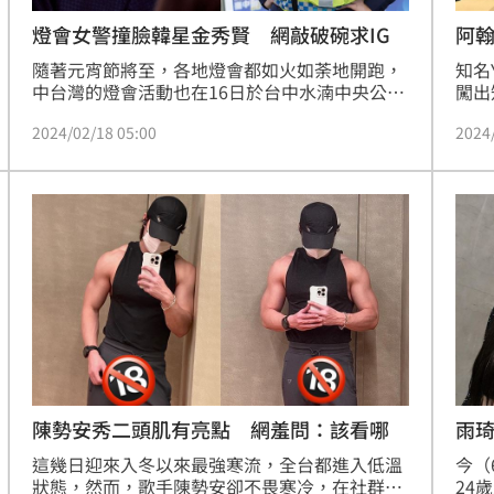
燈會女警撞臉韓星金秀賢 網敲破碗求IG
阿
隨著元宵節將至，各地燈會都如火如荼地開跑，
知名
中台灣的燈會活動也在16日於台中水湳中央公園
闖出
盛大展開，為了維護民眾的安危，警方投入大量
的九
2024/02/18 05:00
2024
警力在現場維持秩序，台中市警局臉書粉專不僅
（1
提供交通管制和大眾運輸的資訊，也與民眾分享
用長
員警在現場辛苦值勤的照片，然而，當中一名女
謝，
警卻意外引起暴動，原來該名女警擁有神級顏
認錯
值，還被網友稱作撞臉南韓女星金秀賢。宋亭誼
人親
報導
陳勢安秀二頭肌有亮點 網羞問：該看哪
雨
這幾日迎來入冬以來最強寒流，全台都進入低溫
今（
狀態，然而，歌手陳勢安卻不畏寒冷，在社群平
24