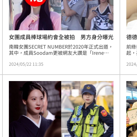
熱潮
10:00
15
女團成員棒球場約會全被拍 男方身分曝光
德
南韓女團SECRET NUMBER於2020年正式出道，
前綠
其中，成員Soodam更被網友大讚是「Irene和
起，
Jisoo的綜合體」，當時因為擁有出眾的美貌，
版車
2024/05/22 11:35
2024
Soodam未出道就備受關注。豈料，Soodam近
更新
日卻被目擊到與一名男子一同觀看棒球比賽，被
祝大
說「戀愛現場被抓包」，且因為事情碰巧發生在
變為
團體出道4周年的時候發生，讓Soodam緊急出
參戰
面致歉。宋亭誼報導