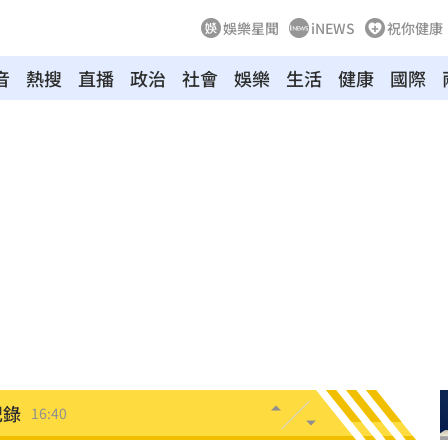
娛樂星聞
iNEWS
祝你健康
音
熱搜
直播
政治
社會
娛樂
生活
健康
國際
疼
16:47
道歉
16:46
面曝
16:44
角
16:42
劇
16:40
紀錄
16:40