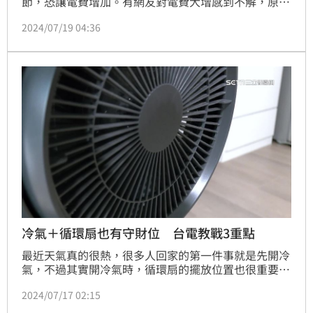
節，恐讓電費增加。有網友對電費大增感到不解，原本
每個月5000多元變成近9000元，為此，她上網詢問大
2024/07/19 04:36
家的意見。內行人指出，電費大增也許和「冷氣開開關
關」有關。
冷氣＋循環扇也有守財位 台電教戰3重點
最近天氣真的很熱，很多人回家的第一件事就是先開冷
氣，不過其實開冷氣時，循環扇的擺放位置也很重要。
專家就說，循環扇要放在冷氣出風口的下方，還要呈
2024/07/17 02:15
「45度」仰角擺放，才可以有效的節省到電費。