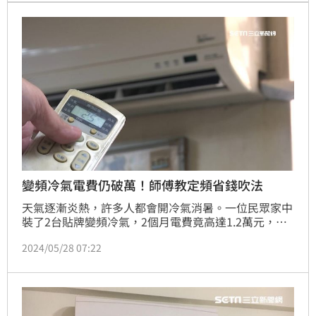
變頻冷氣電費仍破萬！師傅教定頻省錢吹法
天氣逐漸炎熱，許多人都會開冷氣消暑。一位民眾家中
裝了2台貼牌變頻冷氣，2個月電費竟高達1.2萬元，讓
他大喊吃不消，Youtube頻道「空調小教室」就分享省
2024/05/28 07:22
錢吹法，2個月電費不到2000元。