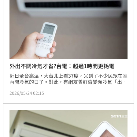
外出不關冷氣才省?台電：超過1時間更耗電
近日全台高溫，大台北上看37度，又到了不少民眾在室
內開冷氣的日子。對此，有網友曾好奇變頻冷氣「出門
多久不關才省電」，引發熱烈討論，甚至不少人認為出
2026/05/24 02:15
門2小時不用關冷氣。對此，台灣電力公司闢謠，並給
出「判斷該不該關冷氣的黃金時間」，才能省電、省荷
包。