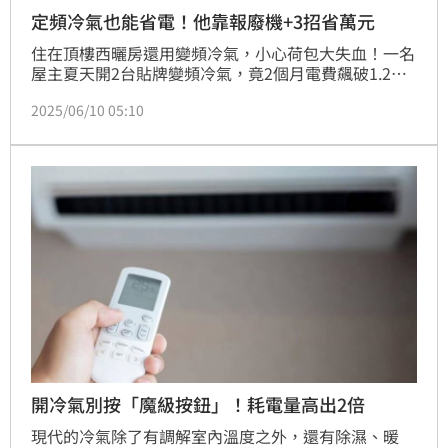
定頻冷氣也能省電！他靠報廢機+3招省萬元
住在頂樓西曬房還用變頻冷氣，小心荷包大失血！一名
屋主夏天開2台貼牌變頻冷氣，竟2個月電費飆破1.2萬
元。冷氣師傅直言：「這情況根本沒在省電。」建議改
2025/06/10 05:10
用定頻冷氣搭配正確吹法，2個月只花不到2,000元電
費，還一樣涼快。
開冷氣別按「魔級按鈕」！耗電量高出2倍
現代的冷氣除了有調解室內溫度之外，還有除濕、暖