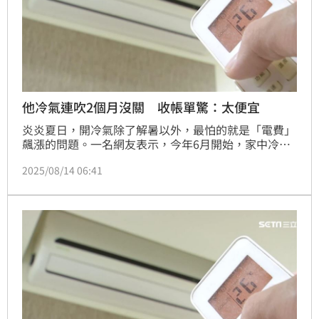
他冷氣連吹2個月沒關 收帳單驚：太便宜
炎炎夏日，開冷氣除了解暑以外，最怕的就是「電費」
飆漲的問題。一名網友表示，今年6月開始，家中冷氣
就沒有關過，原本都已經準備繳好幾千元的電費了，沒
2025/08/14 06:41
想到收到帳單卻發現居然2千元有找，讓他非常驚訝，
貼文發出後，吸引許多網友熱烈討論，也有人說夏天基
本上不關冷氣，使用變頻冷氣之後，電費真的減少很
多。