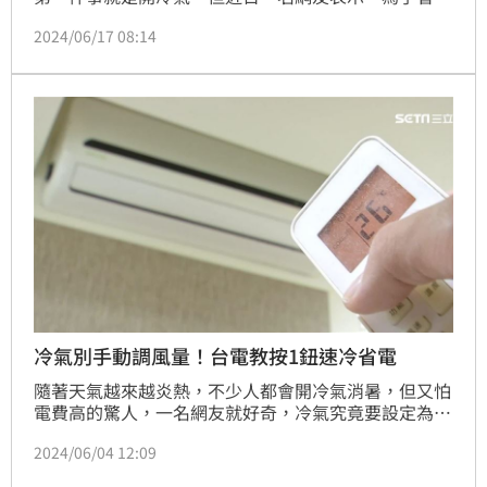
電，他會在睡前定時2小時，等到室內涼冷後再關機。
2024/06/17 08:14
不過貼文曝光後，眾人卻認為「這種天氣不吹冷氣怎麼
睡？」直言只要事前做好一件事，就能爽吹整晚不怕電
費爆掉。
冷氣別手動調風量！台電教按1鈕速冷省電
隨著天氣越來越炎熱，不少人都會開冷氣消暑，但又怕
電費高的驚人，一名網友就好奇，冷氣究竟要設定為手
動模式還是自動模式比較省電？貼文釣出內行人給答
2024/06/04 12:09
案。