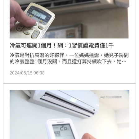
冷氣可連開1個月！網：1習慣讓電費僅1千
冷氣是對抗高溫的好夥伴，一位媽媽透露，她兒子房間
的冷氣整整1個月沒關，而且還打算持續吹下去，她擔
心之後的電費會很高。有不少網友分享，如果房內的冷
2024/08/15 06:38
氣是「變頻冷氣」，就不必太擔心持續開會讓電費大
增。另外，冷氣師傅指出，變頻冷氣不一定絕對省電，
要看機型與使用方式。