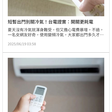
短暫出門別關冷氣！台電證實：開關更耗電
夏天沒有冷氣就渾身難受，但又擔心電費暴增。不過，
一名女網友好奇，使用變頻冷氣，大家都出門多久才會
關冷氣？話題掀起熱議，有人習慣出門就關冷氣，也有
2025/06/19 03:58
人出門2-3小時才會關。對此，台電也給出建議。