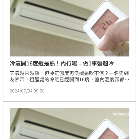
冷氣開16度還是熱！內行曝：做1事變超冷
天氣越來越熱，但冷氣溫度再低還是吹不涼？一名男網
友表示，租屋處的冷氣已經開到16度，室內溫度卻都維
持在25、26度，讓他不禁納悶，到底哪裡出了問題？
2024/07/04 09:28
貼文曝光後，引發熱烈討論。