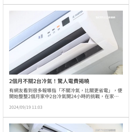
2個月不關2台冷氣！驚人電費揭曉
有網友看到很多報導指「不關冷氣，比關更省電」，便
開始整整2個月家中2台冷氣開24小時的挑戰，在家調
24至25度，外出則調26至27度，日前收到電費單，竟
2024/09/19 11:03
只要2321元，驚呼「以後再也不關冷氣了」！