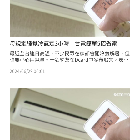
母規定睡覺冷氣定3小時 台電簡單5招省電
最近全台連日高溫，不少民眾在家都會開冷氣解暑，但
也要小心用電量。一名網友在Dcard中發布貼文，表示
最近天氣很熱，但媽媽為了省電竟不准她開冷氣睡覺，
2024/06/29 06:01
讓原PO十分傻眼。貼文曝光後，引發網友熱烈討論。