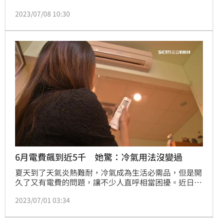
題之一。一名網友好奇詢問「變頻冷氣26度真的最省電
2023/07/08 10:30
又舒服嗎？」吸引網友熱烈討論。
6月電費飆到近5千 她驚：冷氣用法沒變過
夏天到了天氣炎熱難耐，冷氣成為生活必需品，但是開
久了又有電費的問題，讓不少人直呼相當困擾。近日，
就有網友分享，她退租時發現6月的電量高達981度，
2023/07/01 03:34
電費逼近5千元，讓她忍不住驚呼「使用習慣跟前幾個
月一樣」，貼文一出，也引起網友討論。