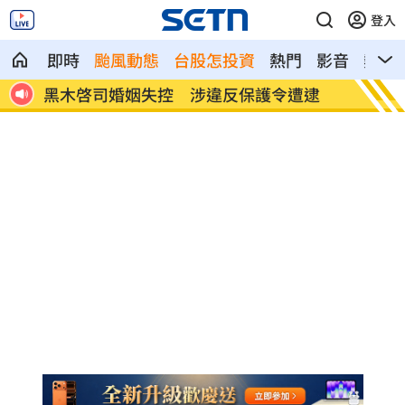
登入
即時
颱風動態
台股怎投資
熱門
影音
熱搜
逮
嫌軍中薪水少！阿兵哥逃兵1年打工養家
輝達擬
施