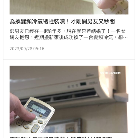
為換變頻冷氣犧牲裝潢！才剛開男友又秒關
跟男友已經在一起8年多，現在就只差結婚了！一名女
網友抱怨，近期搬新家後成功換了一台變頻冷氣，想不
到天氣炎熱男友依舊不愛開冷氣，常常開一開就關掉，
2023/09/28 05:16
搞到最後兩個人都汗流浹背，還是堅持要到晚上洗完澡
再開，讓她納悶「這樣我換冷氣的目的不就沒了嗎？」