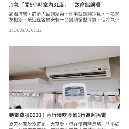
冷氣「開5小時室內31度」！致命錯誤曝
高溫持續，許多人回到家第一件事就是開冷氣，一名網
友抱怨，最近在客廳安裝一台變頻窗型冷氣，但冷氣調
至25度、吹5個小時都不涼，讓他不禁懷疑自己買到機
2024/08/01 03:22
王。對此，有內行人點出關鍵原因在於「冷熱風的循環
不良」。
她電費噴9000！內行曝吹冷氣1行為超耗電
夏天在家吹冷氣是一大享受，但在使用時忽略一些小細