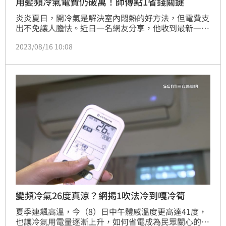
用變頻冷氣電費仍破萬！師傅點1省錢關鍵
炎炎夏日，開冷氣是解決室內悶熱的好方法，但電費支
出不免讓人膽怯。近日一名網友分享，他收到最新一期
的電費帳單，讓他臉色大變，驚呼「以後只能去百貨公
2023/08/16 10:08
司打包冷氣回家吹了」，貼文曝光，一票網友也無奈表
示，家中使用變頻冷氣，但電費卻沒有因此減少，就有
冷氣師傅點出關鍵原因。
變頻冷氣26度真涼？網揭1吹法冷到嘎冷筍
夏季連飆高溫，今（8）日中午體感溫度更高達41度，
也讓冷氣用電量逐漸上升，如何省電成為民眾關心的課