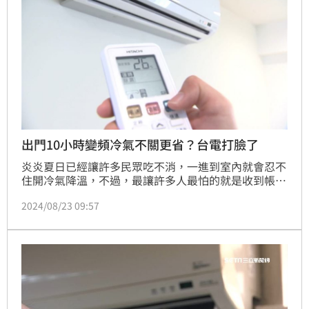
出門10小時變頻冷氣不關更省？台電打臉了
炎炎夏日已經讓許多民眾吃不消，一進到室內就會忍不
住開冷氣降溫，不過，最讓許多人最怕的就是收到帳單
的那一刻，然而，針對網路上瘋傳的省電撇步，台電也
2024/08/23 09:57
在臉書粉專闢謠，指出「這絕對不行，這是哪個詐騙集
團放出來的假消息！」