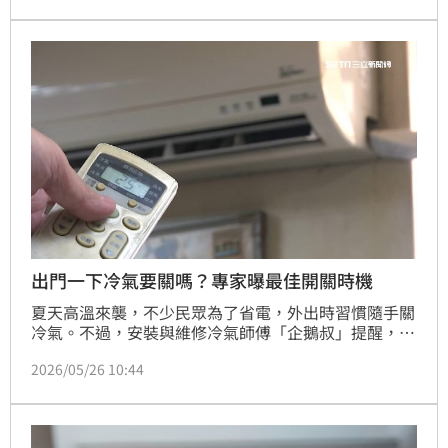
時要有適當的回風空間，否則可能更耗電或影響冷房效
果。
出門一下冷氣要關嗎？專家曝最佳開關時機
夏天高溫來襲，不少民眾為了省電，外出時習慣隨手關
冷氣。不過，安裝與維修冷氣師傅「企鵝叔」提醒，對
變頻冷氣而言，「頻繁開關機」不一定比較省電，反而
2026/05/26 10:44
可能讓耗電量增加。