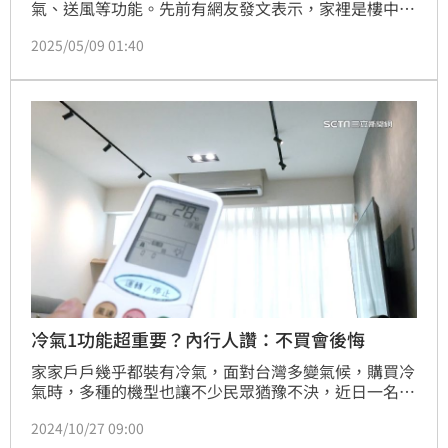
氣、送風等功能。先前有網友發文表示，家裡是樓中
樓，換了變頻冷氣後有除濕功能，因為懶得搬除濕機上
2025/05/09 01:40
樓，就直接開空調定時除濕，詢問大家這樣有差別嗎？
對此，經濟部能源署解答，「開冷氣除濕比除濕器耗電
量卻高出2倍！」
冷氣1功能超重要？內行人讚：不買會後悔
家家戶戶幾乎都裝有冷氣，面對台灣多變氣候，購買冷
氣時，多種的機型也讓不少民眾猶豫不決，近日一名網
友詢問「冷氣要冷暖比較好還是冷專就好」？
2024/10/27 09:00