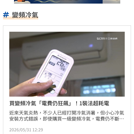
變頻冷氣
買變頻冷氣「電費仍狂飆」！1裝法超耗電
近來天氣炎熱，不少人已經打開冷氣消暑，但小心冷氣
安裝方式錯誤，即使購買一級變頻冷氣，電費仍不斷飆
漲。近來有網友分享，如果看到房內冷氣和天花板距離
2026/05/31 12:29
相近，最好要避開。事實上，台電就曾提醒，冷氣安裝