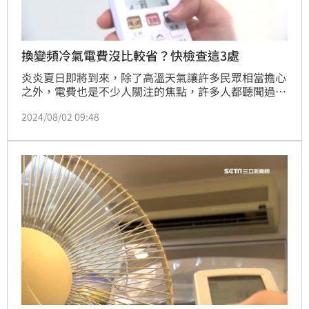
換變頻冷氣電費沒比較省？快檢查這3處
炎炎夏日即將到來，除了高溫天氣讓許多民眾相當擔心
之外，電費也是不少人關注的焦點，許多人都聽聞過換
變頻冷氣電費會比較省，但也有人是換了之後發現電費
2024/08/02 09:48
還是差不多，對此，台電就透過臉書粉絲團呼籲務必先
檢查3件事。