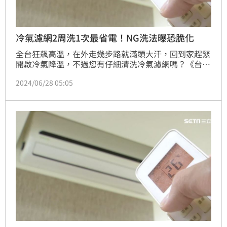
冷氣濾網2周洗1次最省電！NG洗法曝恐脆化
全台狂飆高溫，在外走幾步路就滿頭大汗，回到家趕緊
開啟冷氣降溫，不過您有仔細清洗冷氣濾網嗎？《台電
電力粉絲團 》臉書就曾發文提醒，最好2到3周就洗一
2024/06/28 05:05
次濾網，這樣能更省電，濾網上卡太多灰塵，不僅耗
電、還可能吹不涼。