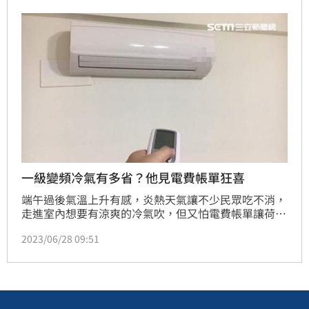
一級變頻冷氣有多省？他見電費帳單狂喜
端午過後氣溫上升有感，炎熱天氣讓不少民眾吃不消，
走進室內想要有涼爽的冷氣吹，但又怕電費帳單讓荷包
失血，總會陷入兩難。就有網友家中安裝一級變頻冷氣
2023/06/28 09:51
後，實際拿出2期帳單對比，發現「冷氣幾乎天天
開」，用電度數還比冬天時更省。貼文引發熱議。