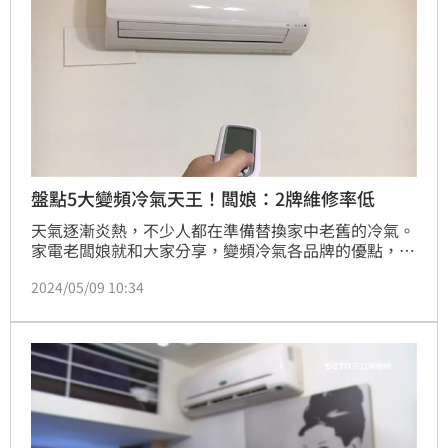
盤點5大變頻冷氣天王！闆娘：2牌維修率低
天氣逐漸炎熱，不少人都在準備替換家中老舊的冷氣。
家電老闆娘就和大家分享，變頻冷氣各品牌的優點，提
供想換冷氣的民眾參考，其中希望維修率低一點可選三
2024/05/09 10:34
菱重工或富士通。