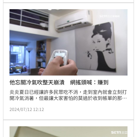
他忘關冷氣吹整天崩潰 網搖頭喊：賺到
炎炎夏日已經讓許多民眾吃不消，走到室內就會立刻打
開冷氣消暑，但最讓大家害怕的莫過於收到帳單的那一
刻。對此，就網友透露，他上班曬了整天太陽，回到家
2024/07/12 12:12
一開門，才發現冷氣沒關，崩潰大喊「吹歸剛欸！」貼
文一出，網友卻直呼「賺到了」。