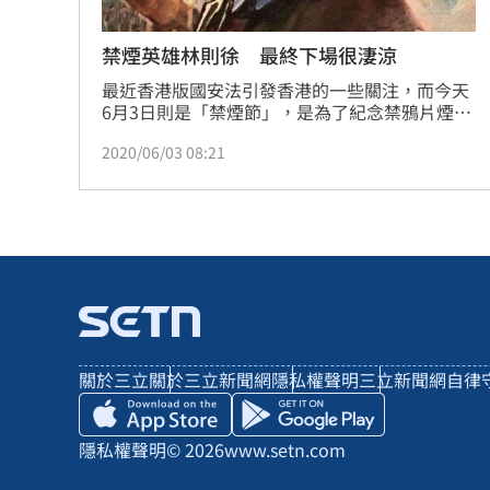
禁煙英雄林則徐 最終下場很淒涼
最近香港版國安法引發香港的一些關注，而今天
6月3日則是「禁煙節」，是為了紀念禁鴉片煙的
林則徐而設的紀念日。林則徐禁煙而後引發了鴉
2020/06/03 08:21
片戰爭，最終清朝戰敗，在南京簽定的南京條約
上，割讓香港島給英國。林則徐最後下場到底如
何？（記者林辰彥／綜合報導）
關於三立
關於三立新聞網
隱私權聲明
三立新聞網自律
隱私權聲明
© 2026
www.setn.com