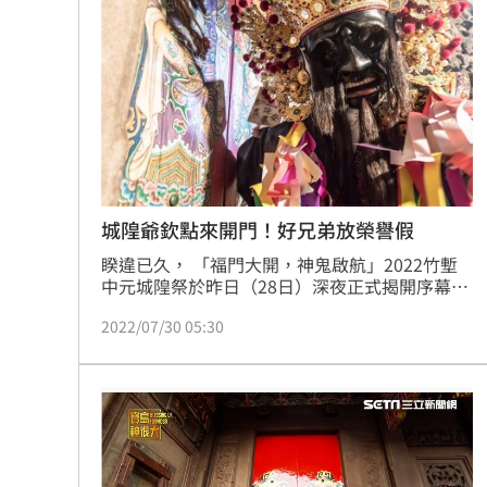
逾50%，部分更在90日內飆漲逾200%，市場投
新／4高中生三峽河戲水 1溺水救起命
機氣氛升溫也引發主管機關關注，投資人情緒轉
趨謹慎。
楠梓科學園區爆意外！電子廠鷹架剝離
伊禁美以船通行荷莫茲海峽 違者罰貨值2
吃堅果害上火、嘴破？醫曝：搭1物抗發
台灣彩券開獎直播中
20:31
城隍爺欽點來開門！好兄弟放榮譽假
睽違已久， 「福門大開，神鬼啟航」2022竹塹
LIVE三立+24小時直播
15:27
中元城隍祭於昨日（28日）深夜正式揭開序幕，
許多民眾前往現場一同參與。對於農曆七月鬼門
三立iNEWS新聞台線上直播
18:00
2022/07/30 05:30
開，新竹都城隍廟總幹事鄭耕亞表示福門等同於
「虎門」，為陰陽兩界的通道，所謂龍門進虎門
出對於好兄弟至關重要，每年都需由城隍爺篩選
商場戰國來臨 台中「頂奢大道」逐漸
出表現良好者才方可出虎門，也就是放為期一個
月的「榮譽假」。此月也為祭祀月，信徒也可準
台彩父親節推新刮刮樂千萬頭獎超「爸
備祭品來祭祀好兄弟。
「拍片人的多重宇宙」職涯論壇9/12登