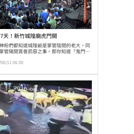
7天！新竹城隍廟虎門開
神粉們都知道城隍爺是掌管陰間的老大，同
掌管陽間賞善罰惡之事。那你知道「鬼門
這天在新竹都城隍廟有什麼很特別的活動
/08/11 06:30
今年寶島神很大即將在農曆七月初一鬼門開
，也就是國曆８月１８晚上１０點，在新竹
隍廟開直播，把最即時的畫面帶給大家喔！