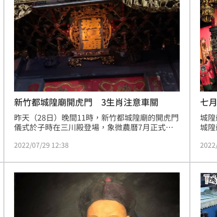
繼續
危
15:41
墜樓
15:41
0%
15:40
炎
15:40
新竹都城隍廟開虎門 3生肖注意車關
七
昨天（28日）晚間11時，新竹都城隍廟的開虎門
城隍
儀式於子時在三川殿登場，象微農曆7月正式到
城隍
來。現場擠滿圍觀人潮，相當熱鬧。據了解，新
城隍
2022/07/29 12:38
2022
竹都城隍廟未來幾天也都會有其他活動，感興趣
續過
的民眾都能參與。
賑孤
囉！
成形
12:00
」氣
12:00
場！
10:30