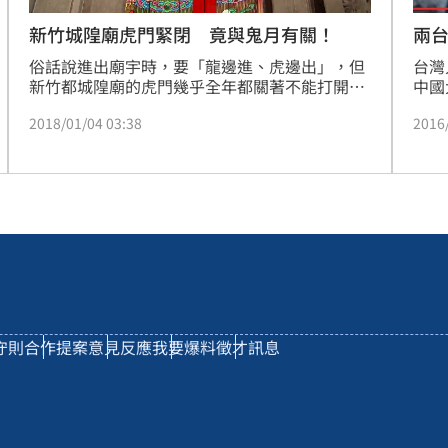
兩
新竹城隍廟虎門緊閉 竟與鬼月有關！
台灣
俗話說進出廟宇時，要「龍邊進、虎邊出」，但
中國
新竹都城隍廟的虎門幾乎全年都關著不能打開，
子砍
只有農曆七月例外。原來是因為虎門相當於「鬼
2016
2018/01/04 03:38
然還
門」，如果隨便亂開，被「八爺」范將軍抓回來
自己
的陰魂就會跑掉，因此每年「開虎門」的儀式變
目前
得更加神秘。
回台
守則
合作提案
意見反應
我要爆料
徵才訊息