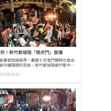
看下去吧！
月到！新竹都城隍「開虎門」直播
爺兼管陰陽兩界，農曆七月鬼門開時也會由
爺守護陽間的百姓，新竹都城隍廟竹塹中元
祭也是眾所矚目的一項習俗活動，今年將延
/07/28 03:15
往「福門大開、夯枷解厄、查夜暗訪、遶境
」4大主題活動，有興趣的朋友可別錯過