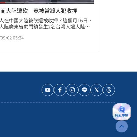
台商大陸遭砍 竟被當殺人犯收押
人在中國大陸被砍還被收押？這個月16日，
大陸廣東省虎門鎮發生2名台灣人遭大陸男
殺事件，但沒想到，身受重傷的兩個人，竟
/09/02 05:24
被當成殺人犯，被依殺人罪收押，家屬還得
到中國大陸調出監視器，才證明自己清白，
希望希望政府能介入幫忙，讓受傷的兩人能
就醫。