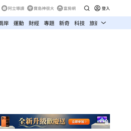
阿立導讀
寶島神很大
富房網
登入
兩岸
運動
財經
專題
新奇
科技
旅遊
汽車
寵物