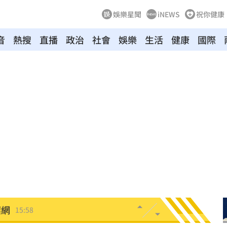
娛樂星聞
iNEWS
祝你健康
音
熱搜
直播
政治
社會
娛樂
生活
健康
國際
理
16:06
灣隊
16:06
懂買
16:04
穢物
16:01
阿咪
16:01
壞網
15:58