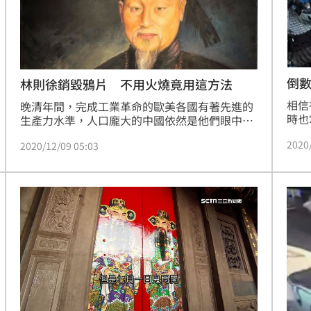
熱潮
10:00
15
倒數
林則徐銷毀鴉片 不用火燒竟用這方法
相信
晚清年間，完成工業革命的歐美各國有著先進的
時也
生產力水準，人口龐大的中國依然是他們眼中的
開」
一塊肥肉，英國為此將侵略矛盾指向中國，先是
2020
嗎？
2020/12/09 05:03
將紡織品運往印度，再從印度送鴉片到中國，又
之前
從中國運回茶葉、生絲，如此賺的錢可不少。
都城
（記者：陳宜加）