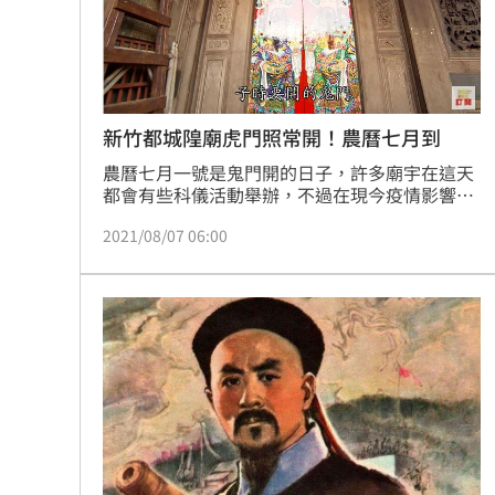
8國球員齊聚高雄 Formosa 7s掀足球
理想混蛋號召粉絲跨海追星吃美食！
18:
新竹都城隍廟虎門照常開！農曆七月到
農曆七月一號是鬼門開的日子，許多廟宇在這天
都會有些科儀活動舉辦，不過在現今疫情影響
下，大多數廟宇都已經取消宗教活動。但新竹都
2021/08/07 06:00
城隍廟每年都吸引大批信眾前來觀賞的「開虎
門」儀式今年還是依舊舉辦，只是不對外開放，
避免群聚。究竟新竹都城隍廟「開虎門」儀式是
怎麼來進行的呢？就讓我們繼續看下去吧！