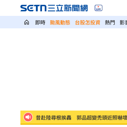
即時
颱風動態
台股怎投資
熱門
影
白推交通罰款專用公投！綠：可直接處
瓊斯盃領隊出爐 陳立宗與張維正挺台
日人扛回35公斤戰利品曝 台人一看：
台中女里長掃街拜票遭潑糞⋯全身沾滿
彰化橘色虎斑貓走失！飼主懸賞20萬找
昔赴陸尋根挨轟 郭品超變禿頭近照嚇