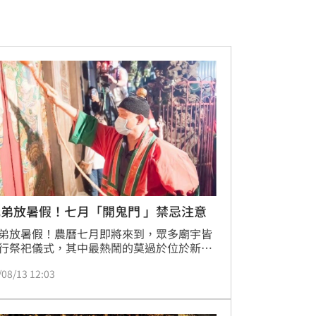
弟放暑假！七月「開鬼門 」禁忌注意
弟放暑假！農曆七月即將來到，眾多廟宇皆
行祭祀儀式，其中最熱鬧的莫過於位於新竹
隍廟所舉行的「福門大開」，雖然是在深夜
/08/13 12:03
，但在虎門開啟的瞬間，仍可看見眾多民眾
手機搶拍，場面熱鬧歡騰。究竟新竹都城隍
開福門」儀式是怎麼來進行的呢？就讓我們