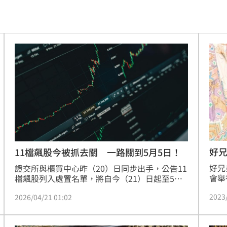
被騙
15:58
波
15:56
臉
15:55
應戰
15:52
型
15:48
被捕
15:46
看法
15:45
好兄
11檔飆股今被抓去關 一路關到5月5日！
好兄
曝
證交所與櫃買中心昨（20）日同步出手，公告11
15:44
會舉
檔飆股列入處置名單，將自今（21）日起至5月5
都城
日止進行交易限制，其中多檔個股近6日漲幅動
死」
15:44
2023
2026/04/21 01:02
舉行
輒超過30%甚至逾50%，部分更在90日內飆漲逾
拿著
200%，市場投機氣氛升溫也引發主管機關關
析
15:42
廟「
注，投資人情緒轉趨謹慎。