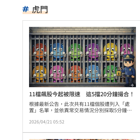
買疫苗被詐10億！昔日半導體CEO認了
虎門
劉若雪首度回應！捲入周杰倫私生子風
選手一開口驚豔全場 歌王聽到一半變
蔡英文助攻蘇巧慧 李四川曝「大咖」
中企署攜3科技公司 助中小企業數位轉
涉湮滅學生失蹤案證據 墨西哥前州長
統一火力低迷需要洋砲？ 外籍打教給
11檔飆股今起被限速 這5擋20分鐘撮合！
漢光42／戰時聯合運輸實兵演練 現場
根據最新公告，此次共有11檔個股遭列入「處
置」名單，並依異常交易情況分別採取5分鐘或
20分鐘分盤撮合機制。證交所與櫃買中心昨
職涯剛起步 24歲足球員「上場被雷劈
2026/04/21 05:52
（20）日同步出手，公告11檔飆股列入處置名
單，將自今（21）日起至5月5日止進行交易限
新／華邦電營收年增160.97% 股價評
制，其中多檔個股近6日漲幅動輒超過30%甚至