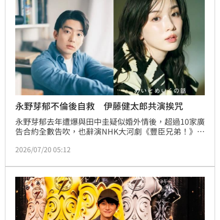
永野芽郁不倫後自救 伊藤健太郎共演挨咒
永野芽郁去年遭爆與田中圭疑似婚外情後，超過10家廣
告合約全數告吹，也辭演NHK大河劇《豐臣兄弟！》，
工作幾乎停擺的她日前睽違1年1個月公開現身，在粉絲
2026/07/20 05:12
活動放話：「我絕對不會退出演藝圈！」但據日媒報
導，醜聞後確定的新工作，至今僅有Netflix電影《她厭
男，她是我女友》。