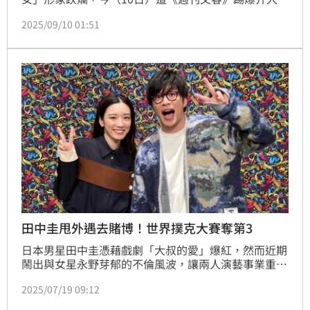
本男神坂口健太郎的三角戀當中，先前才爆出介入40歲
2025/09/10 01:51
已婚男星田中圭的家庭，清純形象一夕之間一落千丈，
隨著不倫鐵證連環爆，陸續除了遭到9家廠商撤下她的
廣告切割外，更請辭了NHK2026年大戲大河劇《豐臣
兄弟！》，還丟了PRADA品牌大使身分也沒了，手上
10個代言全滅，狀況極慘。
田中圭甩外遇去賭博！世界撲克大賽奪第3
日本男星田中圭憑藉戲劇「大叔的愛」爆紅，然而近期
鬧出與女星永野芽郁的不倫風波，讓兩人演藝事業重
傷，不過他並未選擇避風頭，反而轉戰撲克戰場，他赴
2025/07/19 09:12
美挑戰全球最具聲望的「世界撲克大賽」（World 
Series of Poker）。最令人驚訝的是，田中圭竟從超過