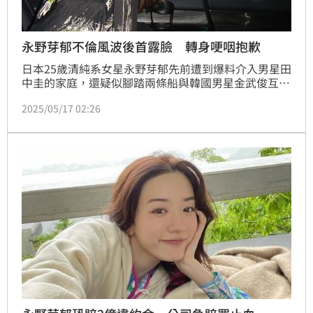
永野芽郁不倫風波後首露臉 轉身哽咽抱歉
日本25歲清純系女星永野芽郁先前遭到爆料介入男星田
中圭的家庭，還疑似腳踏兩條船與韓國男星金武俊互動
親密，雖然三人皆發出聲明否認此事，但仍讓永野芽郁
2025/05/17 02:26
演藝事業受到重挫，風波爆發後，她於昨（16日）首次
現身主演電影《塗鴉日記》首映活動，以一襲黃色洋裝
亮相，不過現場除了觀眾之外並未開放媒體參加。