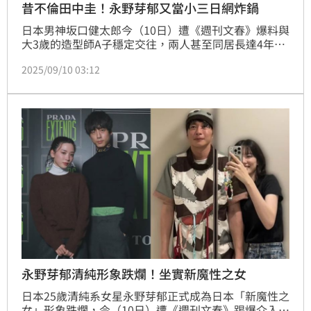
昔不倫田中圭！永野芽郁又當小三日網炸鍋
日本男神坂口健太郎今（10日）遭《週刊文春》爆料與
大3歲的造型師A子穩定交往，兩人甚至同居長達4年，
又同時劈腿女星永野芽郁。對此，永野芽郁公司也鬆口
2025/09/10 03:12
認愛，坦言確實曾交往過一段時間，不過對於當第三者
並不知情，消息一出日網炸鍋。記者林汝珊
永野芽郁清純形象跌爛！坐實新魔性之女
日本25歲清純系女星永野芽郁正式成為日本「新魔性之
女」形象跌爛，今（10日）遭《週刊文春》踢爆介入日