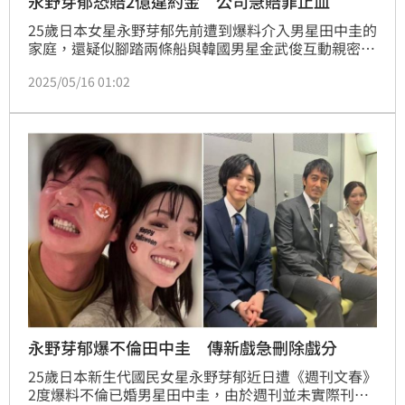
永野芽郁恐賠2億違約金 公司急賠罪止血
25歲日本女星永野芽郁先前遭到爆料介入男星田中圭的
家庭，還疑似腳踏兩條船與韓國男星金武俊互動親密，
雖然三人皆發出聲明否認此事，但仍讓永野芽郁演藝事
2025/05/16 01:02
業受到重挫，遭到多家廠商切割，如今恐怕得面臨10億
日圓（約台幣2億元）的天價賠償金。蔡佩伶報導
永野芽郁爆不倫田中圭 傳新戲急刪除戲分
25歲日本新生代國民女星永野芽郁近日遭《週刊文春》
2度爆料不倫已婚男星田中圭，由於週刊並未實際刊出