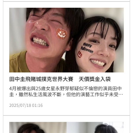
1900名參賽者中殺出重圍，勇奪第3名，抱回11萬
5000美元（約新台幣340萬元）獎金，消息一出震撼娛
樂圈與撲克界。
田中圭飛賭城撲克世界大賽 天價獎金入袋
4月被爆出與25歲女星永野芽郁疑似不倫戀的演員田中
圭，雖然私生活風波不斷，但他的演藝工作似乎未受太
大影響，主演的電視劇《喂，太宰》如期播出，11日還
2025/07/18 01:16
推出劇場版。看似風平浪靜的背後，他卻默默現身美國
賭城拉斯維加斯，參加全球最大撲克賽事「WSOP（世
界撲克大賽）」！