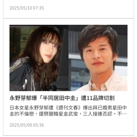
雙方LINE對話截圖，雙方仍持續否認不倫傳聞，但在
2025/05/10 07:35
日本民眾間口碑已經急速下跌。日媒指出，目前永野手
上握有的11支廣告代言中，已陸續有廠商宣布撤下廣
告，更傳出由她出演女主角的播出中日劇《新聞主
播》，製作方已經開始緊急修改劇本、重拍畫面，要大
幅刪減永野在劇中的戲分。
永野芽郁爆「半同居田中圭」遭11品牌切割
日本女星永野芽郁遭《週刊文春》爆出與已婚男星田中
圭的不倫戀，還劈腿韓星金武俊，三人接連否認。不料
7日《週刊文春》再爆料永野芽郁和田中圭1月就已經半
2025/05/09 05:36
同居，還公開兩人的LINE情話，打臉雙方否認不倫的
說詞。永野芽郁清純形象一落千丈，目前已遭11家公司