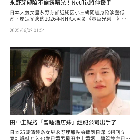
永野芽郁陷不倫露曙光！Netflix將伸援手
日本人氣女星永野芽郁近期因小三緋聞纏身陷演藝低
潮，原定參演的2026年NHK大河劇《豐臣兄弟！》宣
布辭演，手上代言廣告全滅遭撤下，連PRADA也聲明
2025/06/09 01:54
中止合作，事業幾乎全面停擺。不過據日媒報導，影視
串流巨擘Netflix已伸出橄欖枝，有意邀請她擔綱主演新
作，為她鋪路復出。
田中圭疑捲「曾睡酒店妹」經紀公司出手了
日本25歲清純系女星永野芽郁先前遭到日媒《週刊文
春》爆料介入40歲已婚男星田中圭婚姻，儘管雙方已否