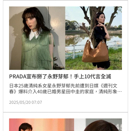
弟！》，並退出原先主持的廣播節目。
PRADA宣布掰了永野芽郁！手上10代言全滅
日本25歲清純系女星永野芽郁先前遭到日媒《週刊文
春》爆料介入40歲已婚男星田中圭的家庭，清純形象一
夕之間一落千丈，隨著不倫鐵證連環爆，陸續除了遭到
2025/05/20 07:07
9家廠商撤下她的廣告切割外，近日經紀公司主動向
NHK請辭2026年NHK大河劇《豐臣兄弟！》，現在傳
出PRADA品牌大使身分也沒了，手上10個代言全滅。