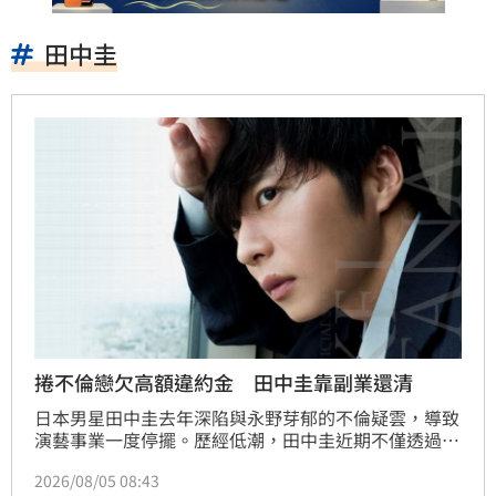
田中圭
捲不倫戀欠高額違約金 田中圭靠副業還清
日本男星田中圭去年深陷與永野芽郁的不倫疑雲，導致
演藝事業一度停擺。歷經低潮，田中圭近期不僅透過舞
台劇重返螢光幕，更親口證實已還清因醜聞產生的鉅額
2026/08/05 08:43
違約金。日媒揭露，他除了依靠積蓄外，近年轉戰國際