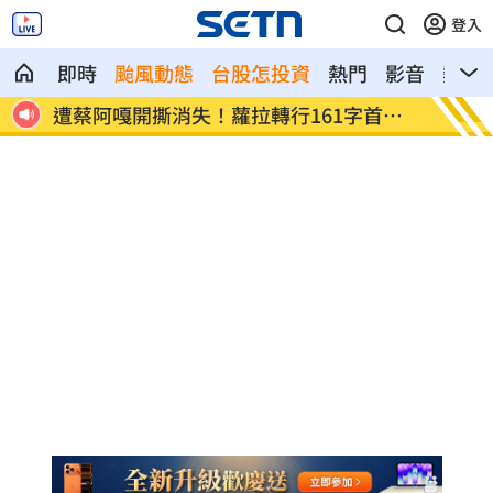
登入
即時
颱風動態
台股怎投資
熱門
影音
熱搜
首發
狂飆後考驗來了！下週1指標恐掀美股暴動
蔣萬安
酸