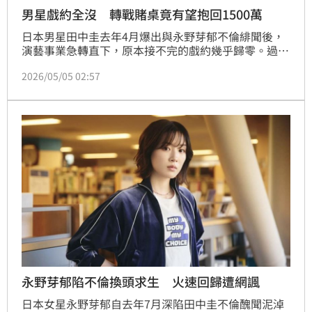
男星戲約全沒 轉戰賭桌竟有望抱回1500萬
日本男星田中圭去年4月爆出與永野芽郁不倫緋聞後，
演藝事業急轉直下，原本接不完的戲約幾乎歸零。過去
一年，他的身影反而頻繁出現在各大國際撲克賽場，被
2026/05/05 02:57
外界形容「宛如職業賭徒」，生活重心明顯轉向牌桌。
永野芽郁陷不倫換頭求生 火速回歸遭網諷
日本女星永野芽郁自去年7月深陷田中圭不倫醜聞泥淖