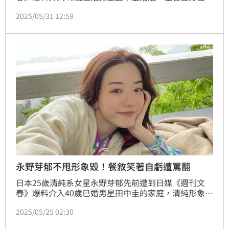
認戀情，但隨著不倫鐵證連環爆，兩人形象大受影響。
2025/05/31 12:59
而田中圭近日又被爆出曾與酒店妹有染，引起熱議。林
汝珊
永野芽郁不甩形象毀！餐敘笑著自虧遭罵翻
日本25歲清純系女星永野芽郁先前遭到日媒《週刊文
春》爆料介入40歲已婚男星田中圭的家庭，清純形象一
夕之間一落千丈，隨著不倫鐵證連環爆，儘管雙方已否
2025/05/25 02:30
認戀情，但風波持續延燒，使她形象大受影響，不僅10
個廣告代言全滅，更主動請辭NHK大河劇《豐臣兄