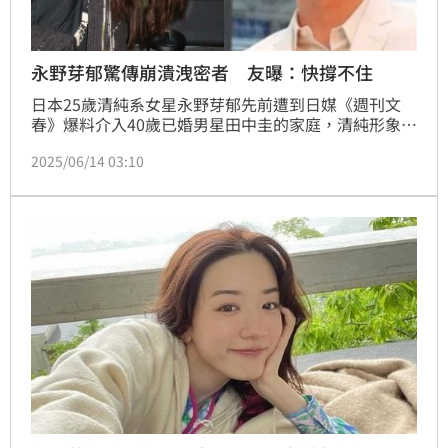
永野芽郁驚傳崩潰洩密者 友曝：快撐不住
日本25歲清純系女星永野芽郁先前遭到日媒《週刊文
春》爆料介入40歲已婚男星田中圭的家庭，清純形象一
夕之間一落千丈，儘管兩人堅稱彼此「只是朋友」，但
2025/06/14 03:10
一連串的照片與對話紀錄曝光，讓輿論質疑聲不斷。