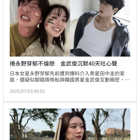
捲永野芽郁不倫戀 金武俊沉默40天吐心聲
日本女星永野芽郁先前遭到爆料介入男星田中圭的家
庭，還疑似腳踏兩條船與韓國男星金武俊互動親密，爆
出不倫戀。雖然三人皆否認此事，但仍是影響到永野芽
2025/07/03 09:02
郁的演藝形象，讓她丟失不少代言，金武俊也終於在沉
默40天後發聲了。記者林汝珊