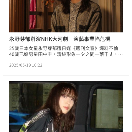
永野芽郁辭演NHK大河劇 演藝事業陷危機
25歲日本女星永野芽郁遭日媒《週刊文春》爆料不倫
40歲已婚男星田中圭，清純形象一夕之間一落千丈，隨
著不倫鐵證連環爆，永野芽郁陸續遭到多家廠商切割，
2025/05/19 10:22
如今更傳出經紀公司主動向NHK請辭，永野芽郁將不會
出演2026年NHK大河劇《豐臣兄弟！》。