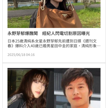
永野芽郁爆醜聞 經紀人閃電切割原因曝光
日本25歲清純系女星永野芽郁先前遭到日媒《週刊文
春》爆料介入40歲已婚男星田中圭的家庭，清純形象一
夕之間一落千丈，儘管兩人堅稱彼此「只是朋友」，但
2025/06/18 04:16
一連串的照片與對話紀錄曝光，讓輿論質疑聲不斷。近
日又傳出與永野芽郁合作多年的經紀人閃電離職，更讓
她大受打擊。林汝珊