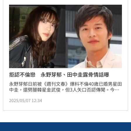
將她從廣告、官方網站中移除。
拒認不倫戀 永野芽郁、田中圭露骨情話曝
永野芽郁日前被《週刊文春》爆料不倫40歲已婚男星田
中圭，還劈腿韓星金武俊，但3人矢口否認傳聞。今
（7）日《週刊文春》再爆料永野芽郁和田中圭1月就已
2025/05/07 12:34
經半同居，還公開兩人的LINE情話，打臉雙方否認不
倫的說詞。