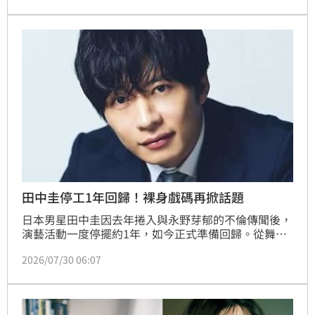
撲克賽事表現亮眼，於多場大賽中斬獲數千萬日圓獎
金，這筆意外之財成為他解決財務危機的關鍵。林品妤
田中圭停工1年回歸！裸身戲碼再掀話題
日本男星田中圭因去年捲入與永野芽郁的不倫傳聞後，
演藝活動一度停擺約1年，如今正式準備回歸。從舞台
劇復出，到接演新劇，再度挑戰曾讓田中圭爆紅的BL
2026/07/30 06:07
元素與泡湯裸身戲碼，外界關注他能否靠作品重新翻轉
形象。林宜君