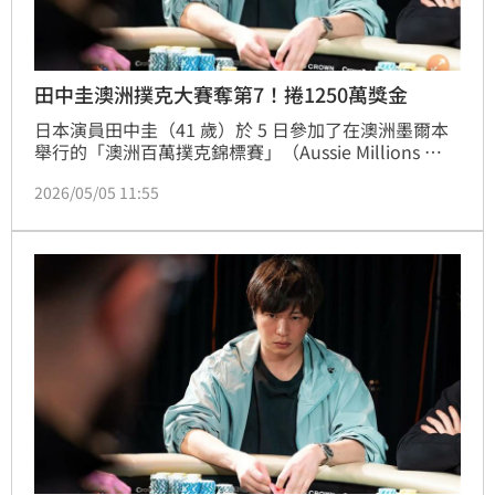
田中圭澳洲撲克大賽奪第7！捲1250萬獎金
日本演員田中圭（41 歲）於 5 日參加了在澳洲墨爾本
舉行的「澳洲百萬撲克錦標賽」（Aussie Millions 
Poker Championship）決賽，最終獲得 第 7 名。雖然
2026/05/05 11:55
遺憾與冠軍失之交臂，但仍獲得了 11 萬 1,720 澳幣
（約1,250 萬日圓、253萬新台幣） 的豐厚獎金。