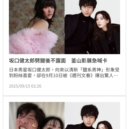
坂口健太郎劈腿後不露面 釜山影展急喊卡
日本男星坂口健太郎，向來以清新「鹽系男神」形象受
到粉絲喜愛，卻在9月10日被《週刊文春》爆出驚人三
角戀情。他一方面與交往4年的髮型師女友廣瀨瑠美
2025/09/15 02:26
（Rumi Hirose）同居，另一方面又與合作過的女星永
野芽郁發展祕密戀情。消息一出震撼日本娛樂圈，永野
芽郁的形象再度受創，而坂口健太郎也在風波後陷入低
潮，甚至臨時取消原定參加的釜山國際電影節記者會。