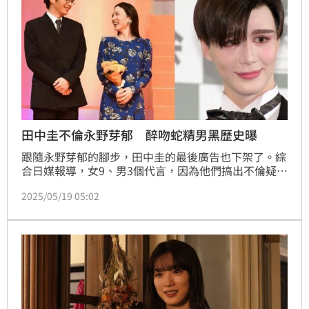
田中圭不倫永野芽郁 醉吻蛇精男黑歷史曝
跟隨永野芽郁的腳步，田中圭的最後廣告也下架了。綜
合日媒報導，女9、男3個代言，因為他們搞出不倫疑雲
而且試圖消毒，卻慘遭打臉，工作從此遭到波及。除此
2025/05/19 05:02
之外，田中圭的誇張酒品也再被回顧。