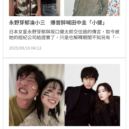
永野芽郁淪小三 爆曾醉喊田中圭「小健」
日本女星永野芽郁與坂口健太郎交往過的傳言，如今被
她的經紀公司給證實了，只是也解釋期間不知另有「正
宮」化妝師A女，等於是誤當小三。更絕的是，永野芽
2025/09/10 04:12
郁在「知三當三」與人夫田中圭曖昧的時候，有次爛醉
竟然對著田中圭叫了坂口健太郎的暱稱「小健」。