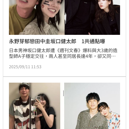
永野芽郁戀田中圭坂口健太郎 1共通點曝
日本男神坂口健太郎遭《週刊文春》爆料與大3歲的造
型師A子穩定交往，兩人甚至同居長達4年，卻又同時
劈腿女星永野芽郁，引起外界譁然。然而永野芽郁先前
2025/09/11 11:53
才被爆介入已婚男星田中圭家庭，如今又捲入坂口健太
郎禁忌三角，讓網友感嘆「怎麼哪裡都有永野芽郁的戲
份」。記者林汝珊