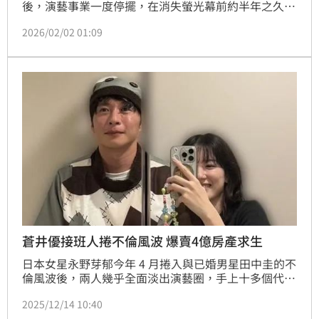
後，演藝事業一度停擺，在消失螢光幕前約半年之久
後，近日透過經紀人帳號大動作宣告回歸。這次她帶著
2026/02/02 01:09
Netflix原創電影《我的瘋狂女權女友》強勢現身，並以
一頭俏麗的短鮑伯頭形象首度亮相，試圖透過「大改形
象」來宣告復出。
蒼井優接班人捲不倫風波 爆賣4億房產求生
日本女星永野芽郁今年 4 月捲入與已婚男星田中圭的不
倫風波後，兩人幾乎全面淡出演藝圈，手上十多個代言
瞬間歸零。外界先前盛傳 Netflix 有意出手相助、安排
2025/12/14 10:40
她藉新作「復出」，沒想到如今又爆出她要賣掉市值4