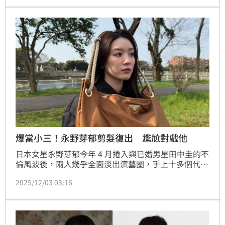
億的房產，以支付違約金。
爆當小三！永野芽郁剪髮復出 尷尬對戲他
日本女星永野芽郁今年 4 月捲入與已婚男星田中圭的不
倫風波後，兩人幾乎全面淡出演藝圈，手上十多個代言
瞬間歸零。外界先前盛傳 Netflix 有意出手相助、安排
2025/12/03 03:16
她藉新作「復出」。如今消息正式公布，她將主演 
Netflix 原創電影《我那瘋狂的女性主義女友》（暫
譯），引起熱議。記者林汝珊