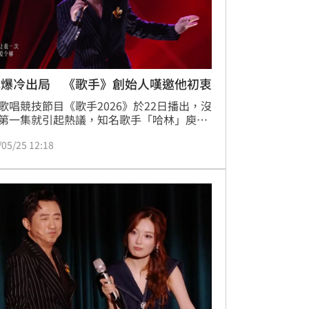
林爆冷出局 《歌手》創始人嘆邀他初衷
歌唱競技節目《歌手2026》於22日播出，沒
第一集就引起熱議，知名歌手「哈林」庾澄
第一期就被淘汰，讓許多觀眾相當不滿，對
/05/25 12:18
《歌手》前導演、創始人洪濤表示，「請哈
是來豎旗的，來說薑還是老的辣，而不是爆
。