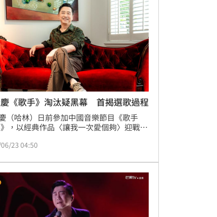
澄慶《歌手》淘汰疑黑幕 首揭選歌過程
慶（哈林）日前參加中國音樂節目《歌手
26》，以經典作品〈讓我一次愛個夠〉迎戰首
播賽事，卻意外爆冷成為首位淘汰選手，事
/06/23 04:50
魏如萱在後台閒聊時，更透露自己選的6首
全數被換掉，導致節目「黑幕」疑雲甚囂塵
今（23）日他出席新歌〈愛人啊〉記者會，
鬆口選歌過程。