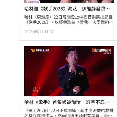
哈林遭《歌手2026》淘汰 伊能靜發聲力
挺
哈林（庾澄慶）22日晚間登上中國音樂競技節目
《歌手2026》，以經典歌曲〈讓我一次愛個夠〉
迎戰首場直播賽事，卻意外爆冷成為首位淘汰選
2026/05/24 11:07
手。巧合的是，前妻伊能靜隔日重返《乘風
2026》（浪姐7）助陣，而她點評蕭薔的一番
話，被外界認為是在力挺哈林。
哈林《歌手》首集慘被淘汰 27字不忍發
聲
《歌手2026》22日正式開播，其中庾澄慶哈林排
名墊底慘遭淘汰，然而卻爆出疑似有黑幕。而他