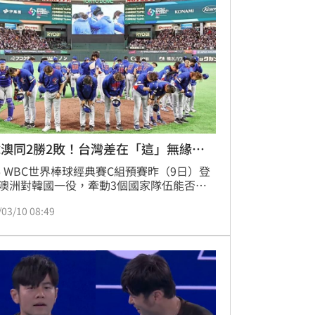
澳同2勝2敗！台灣差在「這」無緣晉
26 WBC世界棒球經典賽C組預賽昨（9日）登
澳洲對韓國一役，牽動3個國家隊伍能否晉
賽的關鍵。韓國最終以7：2擊退澳洲，成功
/03/10 08:49
登上分組第二名，拿下最後一張晉級門票。
事實上，台灣在前一天擊敗韓國，將戰績打
勝2敗，在昨晚的比賽後，與澳洲、韓國戰績
平手，但為什麼是韓國可以晉級？關鍵在彼
對戰失分率，讓台灣居於劣勢。