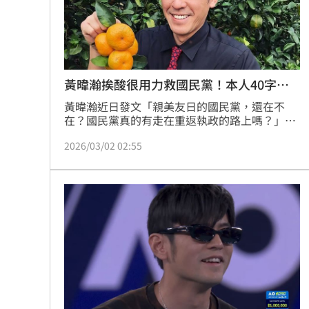
黃暐瀚挨酸很用力救國民黨！本人40字回
應
黃暐瀚近日發文「親美友日的國民黨，還在不
在？國民黨真的有走在重返執政的路上嗎？」，
不過如今眼見「盧瑜蔣、三大咖」開始進行修復
2026/03/02 02:55
重建，對於台灣恢復正常「政黨政治」之路，讓
他增加了一些信心。引來網友質疑「很用力的在
救國民黨」，對此，黃暐瀚也直球回應。