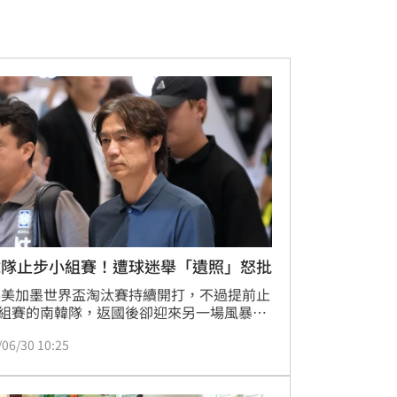
韓隊止步小組賽！遭球迷舉「遺照」怒批
26美加墨世界盃淘汰賽持續開打，不過提前止
組賽的南韓隊，返國後卻迎來另一場風暴。
隊今（30）日清晨抵達仁川國際機場時，現
/06/30 10:25
集上百名球迷接機，但迎接他們的不是掌
而是此起彼落的噓聲與怒罵，足見球迷對本
界盃表現相當不滿。