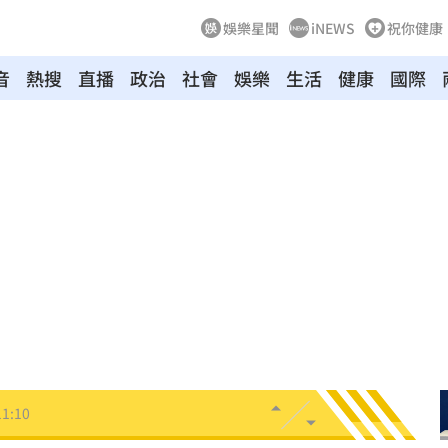
娛樂星聞
iNEWS
祝你健康
音
熱搜
直播
政治
社會
娛樂
生活
健康
國際
離世
11:13
況曝
11:12
家」
11:12
做
11:11
驚喜
11:11
11:10