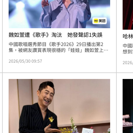
熱潮
10:00
15
魏如萱遭《歌手》淘汰 她發聲認1失誤
哈
中國歌唱選秀節目《歌手2026》29日播出第2
中國
集，被網友讚賞表現很穩的「娃娃」魏如萱上一
想到
集只拿到第8名，她這次挑了林宥嘉〈心酸〉，
慶在
2026/05/30 09:57
沒想到獲最後一名遭淘汰，成為繼金曲歌王哈林
2026
此，
庾澄慶後第二位離開的金曲獎得主，讓大批替她
林哥
抱不平的網友氣炸怒轟節目玩弄前輩。賽後她在
冷」
社群發文坦然面對結果，並分享演出時的一段小
插曲。蔡維歆