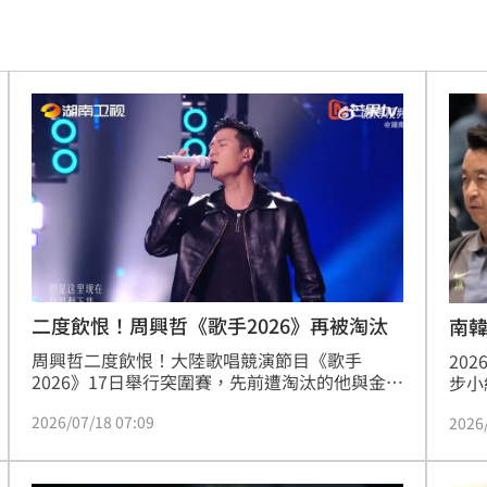
開轟
11:08
駕
11:07
和
11:06
舌頭
11:05
心
11:04
辦
11:00
11:00
二度飲恨！周興哲《歌手2026》再被淘汰
南
周興哲二度飲恨！大陸歌唱競演節目《歌手
徵選
20
11:00
2026》17日舉行突圍賽，先前遭淘汰的他與金曲
步小
歌后魏如萱雙雙回鍋拚復活，沒想到周興哲演唱
南韓
分曝
10:59
2026/07/18 07:09
2026
〈11〉後，先挑戰萬妮達失敗，最後4搶1又敗給
場聚
魏如萱，再度遭淘汰，讓大批粉絲心疼直呼「太
聲，
隊潮
10:58
可惜了」。蔡維歆
屆世