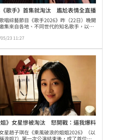
林《歌手》首集就淘汰 尷尬表情全直播
歌唱綜藝節目《歌手2026》昨（22日）晚開
邀集來自各地、不同世代的知名歌手，以直
方式演出同場較量，首集結果公布，「哈
/05/23 11:27
庾澄慶在9名歌手中排名墊底，慘遭淘汰，
成績的當下表情一度僵硬，但仍強顏歡笑發
言。此外哈林在休息室和一同參賽的魏如萱
時，疑似沒有發現正在直播，談話竟然爆料
被製作單位「強制換歌」，引發議論。
浪姐》女星慘被淘汰 怒開戰：逼我爆料
女星趙子琪在《乘風破浪的姐姐2026》（以
稱浪姐7）第一次公演結束後，成了首位被