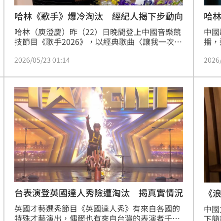
哈林《歌手》爆冷淘汰 經紀人揭下步動向
哈
哈林（庾澄慶）昨（22）日晚間登上中國音樂競
中國
技節目《歌手2026》，以經典歌曲〈讓我一次愛
播，
個夠〉迎戰首場直播賽事，卻意外爆冷成為首位
播的
2026/05/23 01:14
2026
淘汰選手，結果一出不只觀眾傻眼，就連他本人
林」
也十分錯愕。沉寂一晚，哈林今透過經紀人發
得知
聲，態度大方回應遭淘汰一事，心情似乎未受太
表感
大影響。
閒聊
他們
台表演登英國達人秀險遭淘汰 揭真實情況
《
英國才藝選秀節目《英國達人秀》有來自各國的
中國
特殊才藝演出，偶爾也有來自台灣的表演者千里
下簡