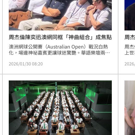
周杰倫陳奕迅澳網同框「神曲組合」成焦點
周
澳洲網球公開賽（Australian Open）戰況白熱
周杰
化，場邊神祕嘉賓更讓球迷驚艷。華語樂壇兩大
上世
天王周杰倫與陳奕迅（Eason），於今（30）日
滿貫
2026/01/30 08:20
2026
被目擊現身墨爾本公園，一同觀看阿爾卡拉斯
洲業
（Carlos Alcaraz）對決茲維列夫（Alexander 
沒碰
Zverev）的頂尖對決。兩位巨星罕見並肩而坐，
揮動
不僅展現深厚私交，更成為本屆澳網另一道耀眼
瘋傳
的「星光」風景。