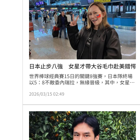
日本止步八強 女星才帶大谷毛巾赴美錯愕
世界棒球經典賽15日的關鍵8強賽，日本隊終場
以5：8不敵委內瑞拉，無緣晉級，其中，女星瑪
菲司無奈發文透露才剛抵達美國，沒想到就接獲
2026/03/15 02:49
日本遭淘汰消息，讓她感到錯愕。蔡佩伶報導