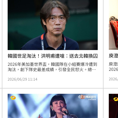
2多
10:53
白
10:50
護網
10:48
宜吧
10:42
庾
韓國世足淘汰！洪明甫遭嗆：送去北韓換囚
庾澄
2026年美加墨世界盃，韓國隊在小組賽爆冷遭到
20
淘汰，創下隊史最差成績，引發全民怒火。總教
場直
練洪明甫因在關鍵戰役未安排隊長孫興慜先發，
2026
2026/06/29 11:14
後與
導致球隊失利而成為眾矢之的，甚至遭網友痛批
歌曲
應「送去北韓換囚」。洪明甫今日正式宣布引咎
上。
辭職，承諾未來仍會支持韓國足球。此外，南韓
」氣
12:00
首度
總統李在明也公開批評並推動改革，而剛果籍藝
人強納森竟無辜遭激進網友出征，反映出南韓球
成形
12:00
迷對此次出局結果的極度不滿與失望。
場！
10:30