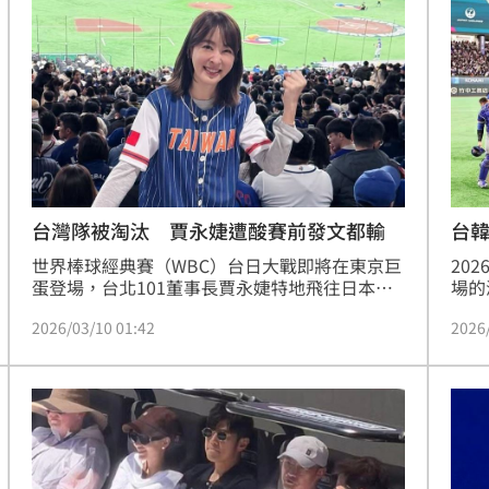
台灣隊被淘汰 賈永婕遭酸賽前發文都輸
台韓
級
世界棒球經典賽（WBC）台日大戰即將在東京巨
20
蛋登場，台北101董事長賈永婕特地飛往日本為
場的
台灣隊加油，並在社群號召台灣球迷集結。不過
級複
2026/03/10 01:42
2026
貼文卻遭網友留言嗆聲「真是帶賽，髒東西」，
逆襲
對此她高EQ機智回應「真是熱血，美人兒」，如
不過
今台灣隊確定被淘汰無緣晉級，又有網友嗆她
成2
「帶賽」因為中華隊跟澳洲、日本隊開打前，賈
打成
永婕都有發文打氣。對此，賈永婕也回應該網
此的
友。蔡維歆