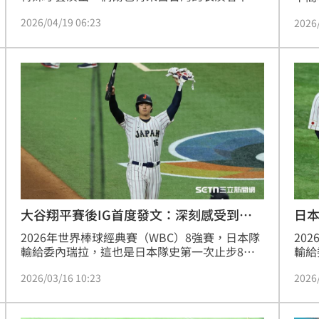
迢迢參賽，讓世界看見他們與眾不同的才華。近
淘汰
2026/04/19 06:23
2026
日登上該節目的台灣人是一名「水管鼓」表演者
離開
「水管阿民」，然而他的表演竟獲得2個評審的
出門
「X」，差點就要被淘汰，所幸最後成功爭取到
戰節
評審青睞而過關，水管阿民也發文分享當時的錄
登上
影現場情況。
大谷翔平賽後IG首度發文：深刻感受到不
日
足
2026年世界棒球經典賽（WBC）8強賽，日本隊
20
輸給委內瑞拉，這也是日本隊史第一次止步8
輸給
強，無緣經典賽連霸。沉寂幾天後，大谷翔平也
強，
2026/03/16 10:23
2026
首度發聲，開頭不僅先致謝球迷外，也有感而發
有人
「沒能達到我們期望的結果，讓我深刻感受到自
讓大
己的不足與無力」。
覆正