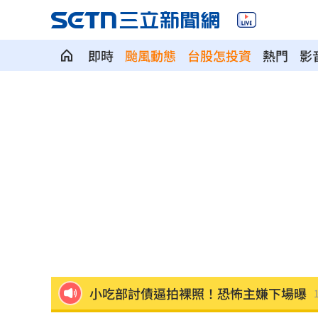
即時
颱風動態
台股怎投資
熱門
影
奉獻醫學研究逾40年！林慶順教授不幸
捲校園霸凌爭議 知名韓星海外發展近
鄭麗文脫口稱「台灣從來也不是一個國
身價千億照買250元麻糬 富太包包自己
獨／河北彩花快閃文博會！狂掃潮玩曝
小吃部討債逼拍裸照！恐怖主嫌下場曝