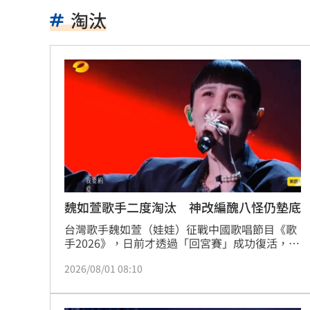
獨／曹雨婷挨轟失職 昔理事長楊光友
淘汰
酒測0.7、毒品快篩陽性 警查獲酒毒雙
韓足協爆性招待外籍裁判！7場比賽5勝2
本土女星遭經紀人侵犯 他反嗆：沒伸
他沒異狀卻動脈硬化！醫示警：8類人小
全國首創「高溫微型保險」 台南7月試
明知疫苗採購難！沈伯洋嗆蔣萬安造謠
魏如萱歌手二度淘汰 神改編醜八怪仍墊底
台灣歌手魏如萱（娃娃）征戰中國歌唱節目《歌
獨／身高173！排球女神十一挑戰mini
手2026》，日前才透過「回宮賽」成功復活，沒
想到在最新一輪衝刺賽中再度遭到淘汰，二度告
擋暴衝特斯拉「救很多人」賓士車主身
2026/08/01 08:10
別舞台。她這次大膽挑戰薛之謙代表作《醜八
怪》，顛覆原曲風格，以暗黑電子搖滾重新詮
林逸欣首個無父父親節 診所熄燈爆排
釋，雖獲不少樂評人大讚「高審美編曲」、「唱