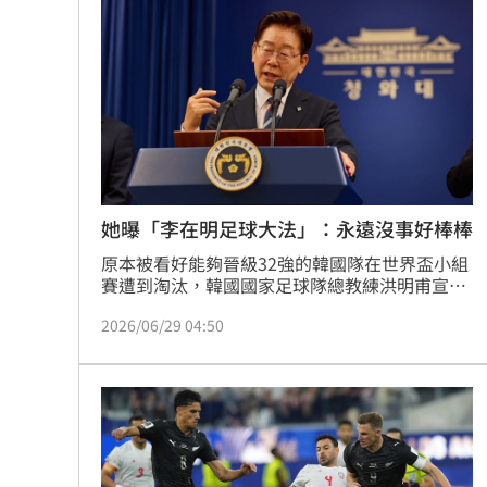
出自己的味道」，但最終仍因總成績墊底無緣晉
村神相隔5場炸裂 暫居MLB日籍球員第
級，讓不少網友直呼「太可惜」、「根本被低
估」。
昔被抹黑擋疫苗 陳時中悲憤1句真相大
全球人壽曝家庭危機 推它打造風險防
71歲姜厚任被勸防詐 反嗆：是我佔便
台灣彩券開獎直播中
20:31
她曝「李在明足球大法」：永遠沒事好棒棒
原本被看好能夠晉級32強的韓國隊在世界盃小組
LIVE三立+24小時直播
15:27
賽遭到淘汰，韓國國家足球隊總教練洪明甫宣布
辭職。南韓總統李在明也發文怒批，並稱將迅速
三立iNEWS新聞台線上直播
18:00
2026/06/29 04:50
推動體育行政改革，確保類似情況不再發生。對
此，財經網美胡采蘋也細數李在明過去舉止，感
嘆「李在明永遠沒事好棒棒」。
台彩父親節推新刮刮樂千萬頭獎超「爸
商場戰國來臨 台中「頂奢大道」逐漸
「拍片人的多重宇宙」職涯論壇9/12登