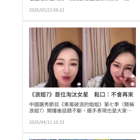
沒有參加賽後聯訪，深夜在微博發文：「長沙一
2026/05/23 08:22
日遊！能堅持做自己喜歡的音樂並被你們聽到！
值了！」陸網解讀他得知排名墊底後的表情「強
顏歡笑」，更有不少觀眾錯愕，歌迷也為他抱不
平。蔡維歆
《浪姐7》首位淘汰女星 鬆口：不會再來
中國選秀節目《乘風破浪的姐姐》第七季（簡稱
浪姐7）開播後話題不斷，選手表現也是大家關
注的焦點，然而昨（10日）播出第一次公演舞
2026/04/11 10:33
台，女星趙子琪以三票之差成了首位淘汰的成
員，事後也發文分享真實心聲，感慨表示「不會
再來」。蔡佩伶報導