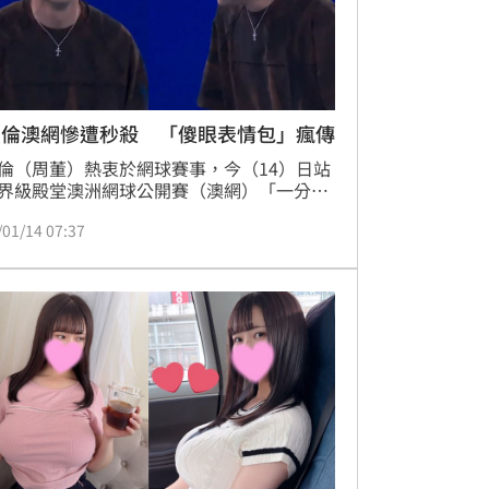
杰倫澳網慘遭秒殺 「傻眼表情包」瘋傳
倫（周董）熱衷於網球賽事，今（14）日站
界級殿堂澳洲網球公開賽（澳網）「一分大
」（One Point Slam）賽事，對決24歲澳
/01/14 07:37
餘冠軍球員Petar Jovic。曾預言自己恐怕還
到球就淘汰的他，稍早一語成讖，球拍都沒
就輸掉比賽，短短幾秒的表情包也在網路上
。