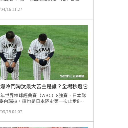
的女星，後續她透過直播公開當下立刻被帶
/04/16 11:27
現場，無法拿取私人物品，形容有「被掃地
」的侮辱感，沒想到今（16日）趙子琪又開
目組，直言「逼我爆所有的料嗎？」，發言
微博熱搜。蔡佩伶報導
本爆冷門淘汰最大苦主是誰？全場秒選它
26年世界棒球經典賽（WBC）8強賽，日本隊
委內瑞拉，這也是日本隊史第一次止步8
無緣經典賽連霸，相關話題也引發討論，就
/03/15 04:07
反問「日本沒打進四強，最幹的是誰？」，
批網友紛紛指向「它」，甚至還直呼「神回
解」。