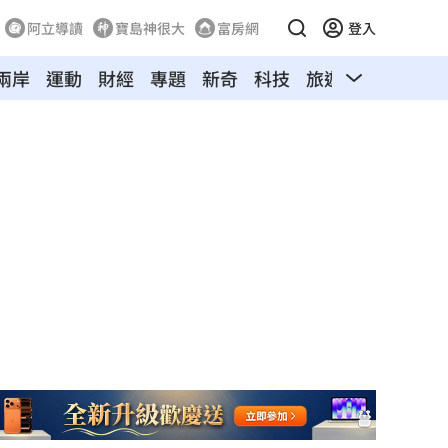
阿立導讀
寶島神很大
富房網
登入
兩岸
運動
財經
專題
新奇
科技
旅遊
汽車
寵物