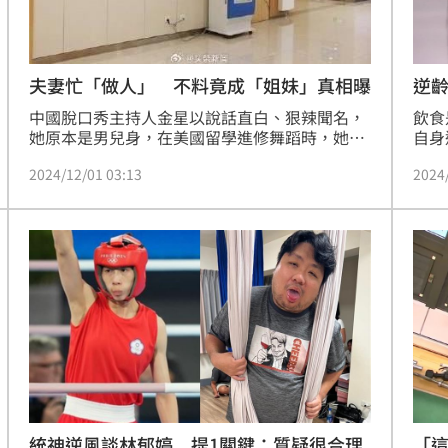
逆
夫妻忙「做人」 不料竟成「姐妹」真相曝
飲食
中國脫口秀主持人金星以說話直白、狠辣聞名，
自身
她原本是男兒身，在美國留學進修舞蹈時，她為
主、
了拿綠卡跟男室友的女朋友提議結婚，因為明白
2024
2024/12/01 03:13
咖啡
金星性向，雙方達成協議，後來金星回中國後變
糖，
性為女人，男室友的女友因懷孕請求金星辦理離
婚手續，金星也爽快飛去美國處理，但在離婚
前，夫妻雙方已如姐妹般相處，但夫妻變姐妹，
最近也發生一個真實案例，但問題出在老公的染
色體。
統神逆風談林郁婷 提1關鍵：質疑很合理
「