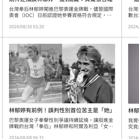
台灣拳后林郁婷闖進巴黎奧運金牌戰，儘管國際
台灣
奧會（IOC）日前認證她參賽資格符合規定，仍
數台
有不少選手、民眾抓著性別議題猛攻，風波延燒
質疑
2024/08/10 03:20
2024
數日仍未止息。不過網紅「亞洲統神」張嘉航認
「有
為，林郁婷對手質疑此事非常合理，並呼籲IOC
Yo
公開睪固酮的濃度標準，「不拿出來就是一直被
結的
質疑，即使林郁婷奪冠了，一樣會有被質疑的聲
音。」
林郁婷有前例！誤判性別首位苦主是「她」
林
巴黎奧運女子拳擊性別爭議持續延燒，讓挺進金
我覺
牌戰的台灣「拳后」林郁婷和阿爾及利亞「女拳
究竟
王」克莉芙（Imane Khelif）承受莫大壓力。昨
的粗
2024/08/08 06:31
2024
天（7日）俄羅斯在聯合國安理會上，指責西方