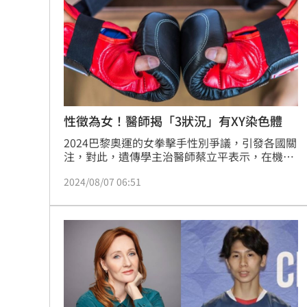
性徵為女！醫師揭「3狀況」有XY染色體
2024巴黎奧運的女拳擊手性別爭議，引發各國關
注，對此，遺傳學主治醫師蔡立平表示，在機率
低於萬分之一下，有3種情況才會發生具有XY染
2024/08/07 06:51
色體，且外觀性徵完全是女性的情況，而在這情
況下，醫療團隊也不會因染色體表現，要求病患
變性，進而導致病患與家屬二度傷害。