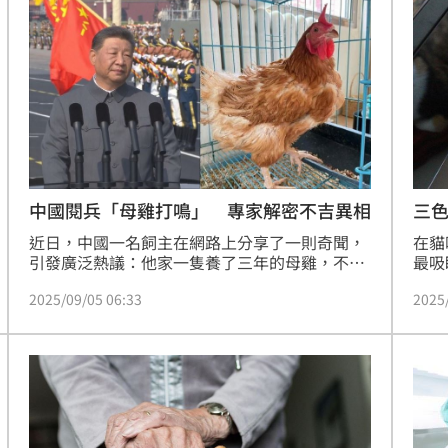
」
06:41
昏迷
06:39
3天
06:38
送醫
06:24
彈
06:21
三色
中國閱兵「母雞打鳴」 專家解密不吉異相
在貓
近日，中國一名飼主在網路上分享了一則奇聞，
點
06:12
最吸
引發廣泛熱議：他家一隻養了三年的母雞，不僅
是被
突然停止下蛋，還長出鮮紅雞冠，甚至開始發出
爆
06:10
2025
2025/09/05 06:33
讓人
宏亮的「喔喔喔」啼叫聲，行為舉止與公雞無
是顏
異。這看似荒誕的「母雞打鳴」事件，並非無稽
妙故
之談，而是動物學界已知的罕見「性別反轉」生
理現象。不過在中國閱兵期間出現這種不吉利的
異象，仍引起關注。