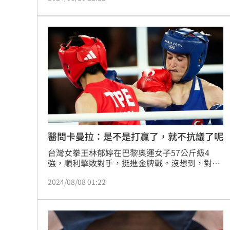
日拍攝影片打臉酸民，林郁婷脖子上的是甲狀軟
骨。
醫問卡曼拉：是不是打贏了，就不抗議了呢
台灣女拳王林郁婷在巴黎奧運女子57公斤級4
強，順利擊敗對手，挺進金牌戰。沒想到，對手
卡拉曼（Esra Yildiz Kahraman）賽後竟在擂臺
2024/08/08 01:22
中央諷刺性的比出「X」手勢（暗指女性染色
體），引發議論。重症名醫陳志金說，如果要抗
議，不是應該賽前就抗議嗎？是不是打贏了，就
不抗議了呢？這樣真的會讓人覺得是輸不起。