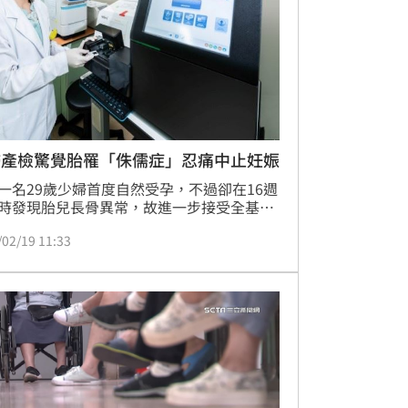
婦產檢驚覺胎罹「侏儒症」忍痛中止妊娠
一名29歲少婦首度自然受孕，不過卻在16週
時發現胎兒長骨異常，故進一步接受全基因
發現：胎兒在基因上有缺陷即俗稱「侏儒
/02/19 11:33
，全台超過400位患者。少婦夫妻最後決定
妊娠。半年後在懷上一胎，所幸胎兒超音波
、全基因檢測皆無異常。醫師表示，因難在
診斷，故超音波檢查至關重要，若夫妻中有
「侏儒症」，生出帶病下一代的機率為
%，建議在產前進行全基因檢測，或利用試管
技術的「胚胎著