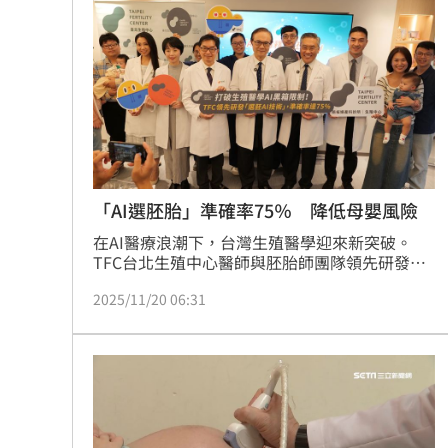
色體上。醫師幽默比喻，爸爸提供的荷爾蒙是火
王凱靈堂照惹淚 竟是「送媽媽的禮物
箭燃料，媽媽給的X染色體則是引擎效能，決定
了燃料能否被完美利用。因此，若兒子擁有傲人
雄風，爸爸們別急著往自己
新／國道事故！車卡匝道…駕駛受困、
7縣市大雨特報開轟 白海豚減慢、雨炸
國道傳嚴重事故！2車碰撞「撇頭」3人
盤前／台指夜盤彈285點 台股拚延續反
「AI選胚胎」準確率75％ 降低母嬰風險
在AI醫療浪潮下，台灣生殖醫學迎來新突破。
美股多收黑！道瓊跌464點 費半小漲39
TFC台北生殖中心醫師與胚胎師團隊領先研發
「可解釋人工智慧（Explainable AI, XAI）」模
今迎立秋！「5星座、5生肖」財運旺到
2025/11/20 06:31
型，導入胚胎評估流程，結合完整臨床數據與影
像資料，成功預測胚胎染色體是否健康，準確率
達75%。研究成果已發表於國際期刊《Journal 
台灣彩券開獎直播中
20:31
of Assisted Reproduction and Genetics》，為
全球領先具可解釋性的AI胚胎預測模型。
LIVE三立+24小時直播
15:27
三立iNEWS新聞台線上直播
18:00