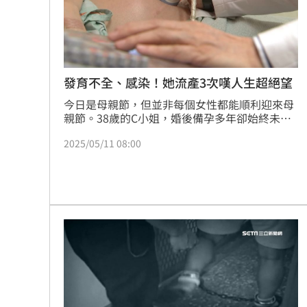
理想混蛋號召粉絲跨海追星吃美食！
18:
發育不全、感染！她流產3次嘆人生超絕望
今日是母親節，但並非每個女性都能順利迎來母
親節。38歲的C小姐，婚後備孕多年卻始終未能
順利懷孕，經檢查後才發現卵巢功能早衰，AMH
2025/05/11 08:00
數值僅0.5(正常值為2〜5間)。歷時3年試管療
程、4次取卵，最後在婦產科醫師的協助下，透
過胚胎著床前染色體篩檢(簡稱PGS)成功植入一
顆染色體正常的胚胎，一路過關斬將，最終平安
產下健康寶寶，在40歲前迎來人生第一個母親
節。（記者：簡浩正）