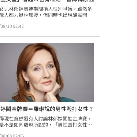
女兒林郁婷奧運期間捲入性別爭議，雖然多
灣人都力挺林郁婷，但同時也出現酸民開始
林郁婷真實性別，甚至有人拿出說林郁婷
/08/10 02:42
喉結就是男生」。面對網友無知，知名
utuber「蒼藍鴿」特別拍片解釋，那個看似喉
部分，其實是「甲狀軟骨」。
郁婷闖金牌賽＝羅琳說的男性毆打女性？
得現在竟然還有人討論林郁婷闖進金牌賽，
是不是如同羅琳所說的，「男性毆打女性」
暴說法，感到非常不可思議。
/08/08 02:06