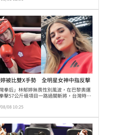
郁婷被比雙X手勢 全明星女神中指反擊
灣拳后」林郁婷無畏性別風波，在巴黎奧運
拳擊57公斤級項目一路過關斬將，台灣時間
8）日凌晨闖進金牌戰。不過她以5比0完封4
/08/08 10:25
耳其選手卡拉曼（Esra Yildiz 
hraman）後，對方竟比出代表女星染色體的
X」手勢，惹怒不少台灣民眾；曾參與《全
運動會》的女星洗菜（王宇君），也看不下
聲批評。