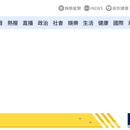
娛樂星聞
iNEWS
祝你健康
音
熱搜
直播
政治
社會
娛樂
生活
健康
國際
風天
07:45
了
07:44