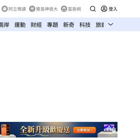
阿立導讀
寶島神很大
富房網
登入
兩岸
運動
財經
專題
新奇
科技
旅遊
汽車
寵物