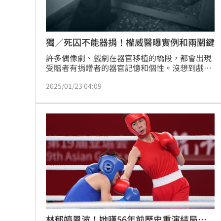
獨／死囚不能器捐！權威醫曝實例和兩關鍵
許多偶像劇、戲劇在器官移植的橋段，都會出現
受贈者有捐贈者的器官記憶和個性。沒想到戲劇
演的不全是假的！我國基因權威張家銘醫師舉出
2025/01/23 04:09
一特殊實例，他表示，有名男性受檢者，因不孕
做檢查，結果血液顯示女性染色體「46,XX」。
進一步瞭解後，原來這位先生曾做過骨髓移植，
移植後脾氣也變得比較溫和。張家銘醫師表示，
目前相關文獻不多，但就醫師的角度，他個人是
不支持也不贊成死囚器捐的。
林郁婷風波！她嘆56年前歷史重演結局諷