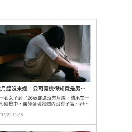
歲月經沒來過！公司健檢得知竟是男兒
一名女子到了26歲都還沒有月經，結果在一
司健檢中，醫師發現她體內沒有子宮、卵巢
卵管，腹腔兩側還有囊腫，詳細的檢查顯
/07/22 11:48
她竟然有男性染色體。