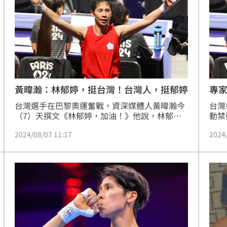
黃暐瀚：林郁婷，挺台灣！台灣人，挺郁婷
專家
台灣選手在巴黎奧運奮戰，資深媒體人黃暐瀚今
台灣
（7）天撰文《林郁婷，加油！》他說，林郁
動禁
婷，挺台灣！台灣人，挺郁婷！拳擊手林郁婷，
常識
2024/08/07 11:17
2024
明天凌晨03:30即將上場打四強賽，面對國際這
麼多的質疑跟壓力，台灣人此刻不挺他？更待何
時？支持林郁婷，全台挺起來！林郁婷，加油！