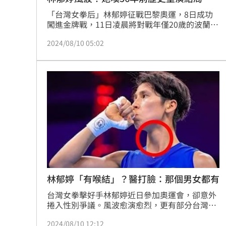
刺
「台灣女拳后」林郁婷征戰巴黎奧運，8日成功
闖進金牌戰，11日凌晨將對戰年僅20歲的波蘭新
星瑟瑞梅塔（Julia Szeremeta），不過對方還
2024/08/10 05:02
沒開打就在社群平台PO出一張「哏圖」諷刺林郁
婷的性別，還聲稱自己「是爭奪金牌的最後一個
女人」。對此，家庭醫學專科醫師王姿允也看不
下去，直呼歷史上第一個女性選手被誤判為非女
性選手的例子，就是來自波蘭，「實在有夠諷
刺。」
林郁婷「有喉結」？醫打臉：那個男女都有
台灣女拳擊好手林郁婷近日參加奧運會，卻意外
捲入性別爭議。風波愈演愈烈，更有部分台灣人
直指林郁婷有喉結，應為男性。對此，台大醫院
2024/08/10 12:12
兒科前醫師、YouTuber「蒼藍鴿」（吳其穎）9