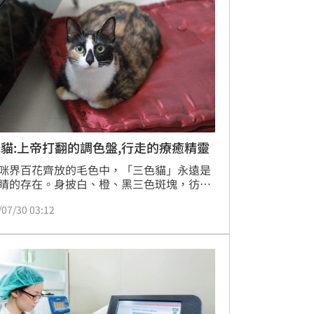
貓:上帝打翻的調色盤,行走的療癒精靈
咪界百花齊放的毛色中，「三色貓」永遠是
睛的存在。身披白、橙、黑三色斑塊，彷彿
上帝打翻的調色盤，一身斑斕、獨一無二，
/07/30 03:12
第一眼就記住。這些外表夢幻的貓咪，不只
值擔當，更藏著關於遺傳、性格與文化的奇
事。（記者唐家興）