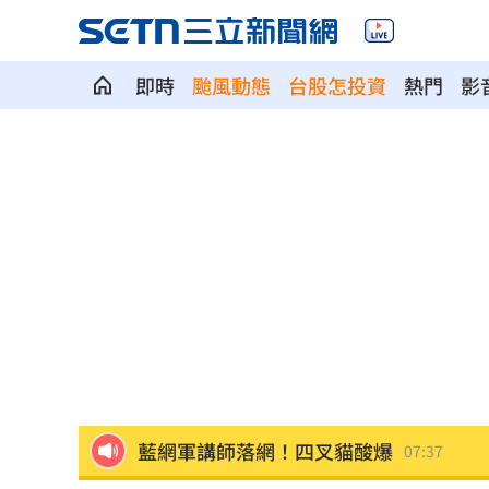
即時
颱風動態
台股怎投資
熱門
影
白海豚路徑搖擺 專家：北台灣明顯颱
2槍破寧靜…男死命逃不甩警喊：要開槍
藍網軍講師落網！四叉貓酸爆
07:37