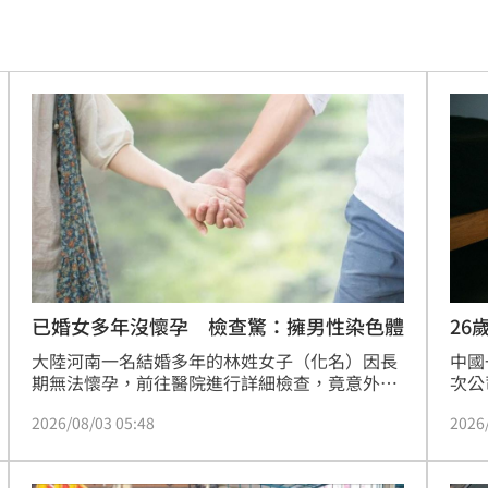
點
07:35
股
07:30
翻車
07:17
險
07:13
歸
07:11
中
07:08
07:00
已婚女多年沒懷孕 檢查驚：擁男性染色體
26
身
大陸河南一名結婚多年的林姓女子（化名）因長
中國
7:00
期無法懷孕，前往醫院進行詳細檢查，竟意外得
次公
知自己擁有男性染色體；主治醫師指出，林女是
跟輸
2026/08/03 05:48
2026
極為罕見的「嵌合體」基因個案，所幸經醫療團
示，
隊協助下，林女透過試管技術成功懷孕，產檢後
旅遊
06:50
胎兒染色體正常。