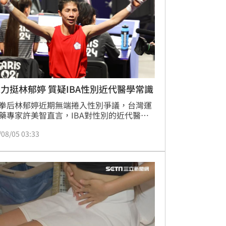
力挺林郁婷 質疑IBA性別近代醫學常識
拳后林郁婷近期無端捲入性別爭議，台灣運
藥專家許美智直言，IBA對性別的近代醫學
認知及報告解讀是否正確令人質疑。
/08/05 03:33