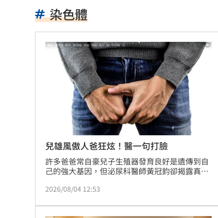
慈濟輕易被女律師騙10億？李怡貞拋4疑
染色體
PCB正夯！他包下「30檔」供應鏈概念
慈濟遭詐10億 柯文哲當年嗆陳時中慘
揭美中角力暗潮 謝金河：台灣1類人危
車界女神忍7年職場性騷！李冠儀強勢回
醫曝「1情緒」恐是失智症警訊:大腦發炎
平均大賺88%！「10檔」台股老牌基金
兒雄風傲人爸狂炫！醫一句打臉
許多爸爸常自豪兒子生殖器發育良好是遺傳到自
以AI對抗AI！北富銀組金融業防詐聯盟
0
己的強大基因，但泌尿科醫師黃冠鈞卻揭露真
相，指出決定兒子「天賦異稟」的關鍵其實是媽
肉搜黃爸慘了！惹毛輝達下場曝
06:54
2026/08/04 12:53
媽。雖然爸爸提供Y染色體啟動器官發育，但主
宰生殖器官對男性荷爾蒙敏感度與發育效能的
川普簽行政命令！限出生公民權禁生育
「AR基因」，卻位於兒子從母親遺傳而來的X染