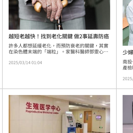
15
越短老越快！找到老化關鍵 做2事延壽防癌
許多人都想延緩老化，而預防衰老的關鍵，其實
在染色體末端的「端粒」。家醫科醫師鄧雯心表
少
示，隨著年齡增長，端粒會不斷減少，每次細胞
南投
2025/03/14 01:04
分裂時，端粒會短一點，若變得太短，細胞就會
產檢
衰老，養成定期運動、健康飲食的習慣，有助於
檢測
維持端粒長度，可以多攝取豆類、堅果、魚類及
2025
症」
蔬果等。
中止
產檢
產前
人患
50
嬰兒