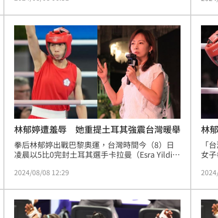
國家壟斷奧運，放任兩名「男性」選手對其他女
拳手施暴，被阿爾及利亞嚴正抗議。為何國際奧
會（IOC）不採信國際拳總（IBA）性染色體檢
測，除了因該組織涉醜聞外，運動史上在跨性別
爭議前，就曾經出現過誤判性別的案例。
林郁婷遭羞辱 她重提土耳其強震台灣暖舉
林
拳后林郁婷出戰巴黎奧運，台灣時間今（8）日
「台
凌晨以5比0完封土耳其選手卡拉曼（Esra Yildiz 
女子
Kahraman），卻遭對方比出代表女星染色體的
今（
2024/08/08 12:29
2024
「雙X」手勢，惹怒不少觀眾。對此，民進黨立
強賽土
委郭昱晴重提台灣與土耳其在強震時互助的情
Ka
誼，痛心呼籲體育署捍衛台灣選手。
「雙
明星
去發