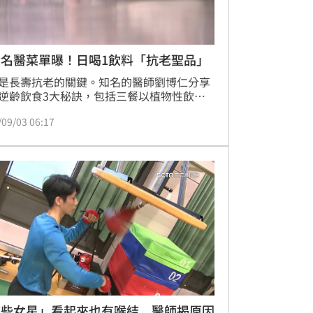
齡名醫菜單曝！日喝1飲料「抗老聖品」
是長壽抗老的關鍵。知名的醫師劉博仁分享
逆齡飲食3大秘訣，包括三餐以植物性飲為
每天2杯黑咖啡、12小時微斷食。他表示，
/09/03 06:17
含有的綠園酸可以抗老化，但飲用時不要加
才能獲得原有的健康好處。
這些女星」看起來也有喉結 醫師揭原因