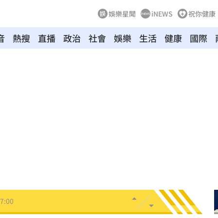
娛樂星聞
iNEWS
祝你健康
音
熱搜
直播
政治
社會
娛樂
生活
健康
國際
翻車
07:17
險
07:13
歸
07:11
中
07:08
07:00
7:00