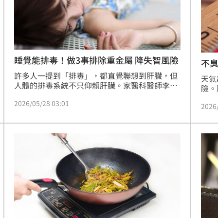
睡覺能排毒！做3事排除重金屬 降失智風險
不臭
許多人一提到「排毒」，都直覺聯想到肝臟，但
天氣
人體的排毒系統不只仰賴肝臟。家醫科醫師李思
險。
賢提到，肝臟確實是身體最主要的解毒中樞，不
30
2026/05/28 03:01
過睡眠、流汗、排便，也都是排毒管道，例如睡
2026
細菌
眠品質不佳，恐提高阿茲海默症、認知退化的風
有變
險；或經常待在空調辦公室，幾乎不流汗的生活
享三
方式，減少重金屬排出機會。
才放