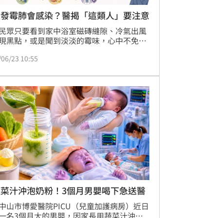
壁發霉肺會感染？醫揭「這類人」要注意
民眾只要看到家中浴室磁磚縫隙、冷氣出風
現黑點，或是聞到淡淡的霉味，心中不免一
甚至產生「我家牆壁發霉，所以我肺部一定
/06/23 10:55
黴菌感染了」的焦慮。對此，瀚仕整合功能
中心醫師歐瀚文強調，這是一大常見誤區，
是化療中、器官移植後等免疫力極度低下的
，否則環境中的黴菌要演變成嚴重的「侵襲
染」並非常見。
蔬菜汁沖泡奶粉！3個月男嬰喝下急送醫
中山市博愛醫院PICU（兒童加護病房）近日
一名3個月大的男嬰，因家長用蔬菜汁沖泡