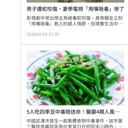
男子遭蛇咬傷，妻學電視「用嘴吸毒」慘了
影視劇中常出現主角被毒蛇咬傷，身旁親友立刻
「用嘴吸毒」救人的感人情節，但現實生活中千
萬別亂模仿！日前在中國雲南發生一起驚險的致
2026/07/01 11:30
命意外，一名老農在田間耕作時意外遭到致命毒
蛇襲擊，在一旁目睹的妻子因救夫心切，竟然聯
想到電視情節企圖吸出毒液。這場美麗的誤會，
最後演變成**雲南男子被眼鏡蛇咬傷 妻學電視用
嘴吮毒也送醫**的集體中毒驚魂記，差點讓恩愛
夫妻雙雙送命。（記者唐家興）
5人吃四季豆中毒險送命！醫籲4類人風險
高
中國武漢市發生一起集體食物中毒事件，該市第
三醫院首義院區急診室某日在短短半小時內，接