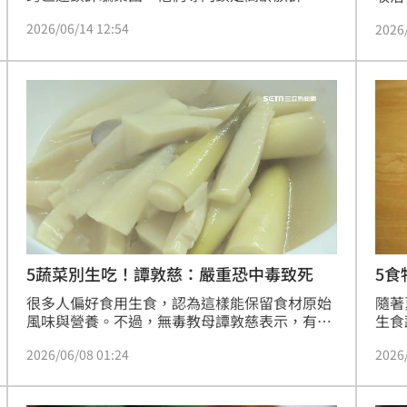
集團在多地開設20多家看似正規的養生館，以
奶粉
2026/06/14 12:54
2026
「免費按摩」加上「溫情攻勢」為誘餌，騙逾百
診為
名長者高價購買不實療程。其中一名年近七旬的
出院
李姓婦人，短短不到2年內被騙走人民幣70多萬
元（約新台幣310多萬元）的積蓄，甚至在店員
慫恿下典當隨身金手鐲換現。北京警方逮捕主嫌
姜某及其他30多名犯罪嫌疑人，初估受害者超過
百人，總涉案金額
5蔬菜別生吃！譚敦慈：嚴重恐中毒致死
5食
很多人偏好食用生食，認為這樣能保留食材原始
隨著
風味與營養。不過，無毒教母譚敦慈表示，有
生食
「5種食物」絕對不能生食，包括皇帝豆、樹
慈提
2026/06/08 01:24
2026
薯、竹筍、四季豆及金針花，這些食物中含有天
天然
然毒素，若未徹底煮熟，可能會引發食物中毒，
括皇
嚴重可能還會危及性命。
都不