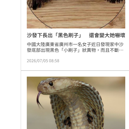
沙發下長出「黑色刷子」 還會變大她嚇壞
中國大陸廣東省廣州市一名女子近日發現家中沙
發底部出現黑色「小刷子」狀異物，而且不斷變
大，經專家辨識後確認為「髮網菌」（黏菌），
2026/07/05 08:58
成熟後會噴射孢子，推測沙發內部可能已遭菌體
侵入，引發網友熱議，甚至有人感嘆「難怪老一
輩愛用紅木沙發」，認為傳統木質家具較能防潮
防菌。