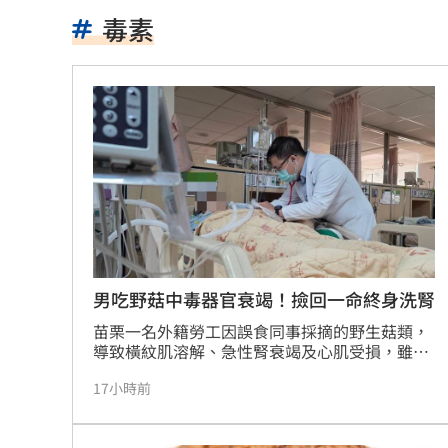
肉搜黃爸慘了！惹毛輝達下場曝
06:54
毒素
川普簽行政命令！限出生公民權禁生育
王凱靈堂照惹淚 竟是「送媽媽的禮物
新／國道事故！車卡匝道…駕駛受困、
7縣市大雨特報開轟 白海豚減慢、雨炸
國道傳嚴重事故！2車碰撞「撇頭」3人
盤前／台指夜盤彈285點 台股拚延續反
男吃野菇中毒器官衰竭！撿回一命終身洗腎
苗栗一名外籍勞工因誤食同事採摘的野生菇類，
美股多收黑！道瓊跌464點 費半小漲39
導致橫紋肌溶解、急性腎衰竭及心肌受損，雖經
葉克膜搶救保住性命，卻面臨終身洗腎的後果。
今迎立秋！「5星座、5生肖」財運旺到
17小時前
大千綜合醫院醫師郭維元提醒，許多毒菇外觀與
食用菇極為相似，單憑肉眼難以辨識，切勿輕信
白海豚恐發陸警？專家曝暴風圈觸陸2關
「顏色鮮豔才有毒」等網路迷思。醫師強調防毒