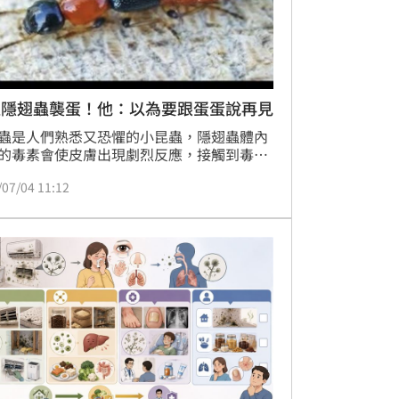
遭隱翅蟲襲蛋！他：以為要跟蛋蛋說再見
蟲是人們熟悉又恐懼的小昆蟲，隱翅蟲體內
的毒素會使皮膚出現劇烈反應，接觸到毒素
2-48小時皮膚開始逐漸出現紅斑、水泡與潰
/07/04 11:12
雲林有一名男子近日就經歷了隱私部位慘遭
的痛。