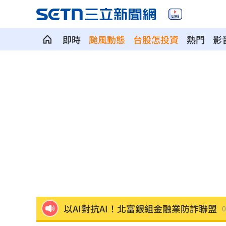
即時
颱風動態
台股怎投資
熱門
影
慈濟遭詐10億 柯文哲當年嗆陳時中慘
揭美中角力暗潮 謝金河：台灣1類人危
車界女神忍7年職場性騷！李冠儀強勢回
醫曝「1情緒」恐是失智症警訊:大腦發炎
平均大賺88%！「10檔」台股老牌基金
以AI對抗AI！北富銀組金融業防詐聯盟
0