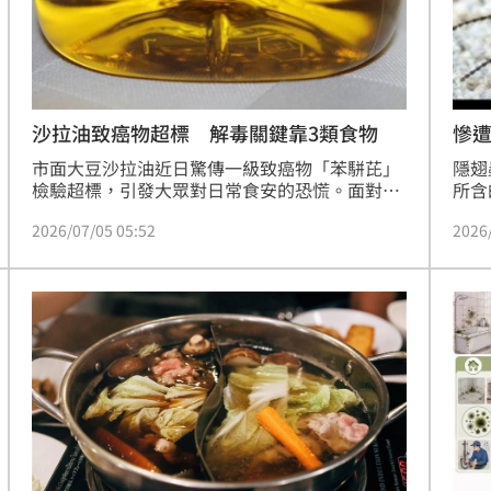
沙拉油致癌物超標 解毒關鍵靠3類食物
慘
市面大豆沙拉油近日驚傳一級致癌物「苯駢芘」
隱翅
檢驗超標，引發大眾對日常食安的恐慌。面對致
所含
癌物威脅，腎臟科醫師江守山指出，不慎吃進苯
後1
2026/07/05 05:52
2026
駢芘時，若能在毒素進入細胞核前的關鍵短時間
瘍。
內，攝取特定天然食材，有助於阻斷其代謝成有
蟲吻
害物質，達到防禦效果。