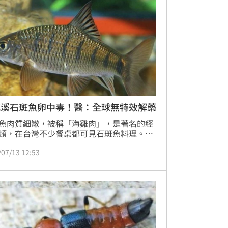
與發炎，減少腎臟負擔。
吃溪石斑魚卵中毒！醫：全球無特效解藥
魚肉質細嫩，被稱「海雞肉」，是著名的經
類，在台灣不少餐桌都可見石斑魚料理。市
常見的「石斑魚」主要為海水魚。野生溪石
/07/13 12:53
（石賓魚，俗稱石斑、石冰仔），雖然名稱
，但魚卵具有毒性，千萬不可食用。中國杭
名45歲男子日前吃了野生溪石斑魚卵後，突
烈中毒，被緊急送醫搶救，醫生警告，由於
溪石斑魚卵毒性超強，含有耐高溫的神經毒
雪卡毒素」（Ciguatoxins），目前全球還
特效解