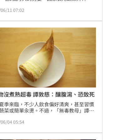
餵食，結果造成全身發紫等症狀，經檢查確
/06/11 07:02
亞硝酸鹽中毒，所幸經2天治療後，已順利
。
物沒煮熟超毒 譚敦慈：釀腹瀉、恐致死
夏季來臨，不少人飲食偏好清爽，甚至習慣
蔬菜或簡單汆燙。不過，「無毒教母」譚敦
醒，有些常見食材若未充分加熱，可能含有
/06/04 05:54
植物毒素，嚴重時甚至會引發中毒反應，包
帝豆、樹薯、竹筍、四季豆與新鮮金針花，
可輕忽。