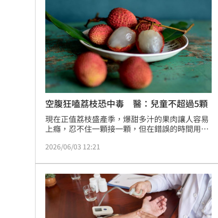
空腹狂嗑荔枝恐中毒 醫：兒童不超過5顆
現在正值荔枝盛產季，爆甜多汁的果肉讓人容易
上癮，忍不住一顆接一顆，但在錯誤的時間用錯
誤的方法食用，恐怕有致命危機。過敏氣喘免疫
2026/06/03 12:21
專科醫師鄭堪弘警告，若在空腹時、大量狂吃荔
枝，很容易引發俗稱「荔枝病」的急性空腹荔枝
中毒，導致「急性低血糖症」，尤其好發於兒
童，嚴重時甚至可能引發腦病變、危及性命。