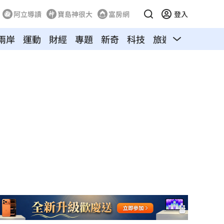
阿立導讀
寶島神很大
富房網
登入
兩岸
運動
財經
專題
新奇
科技
旅遊
汽車
寵物