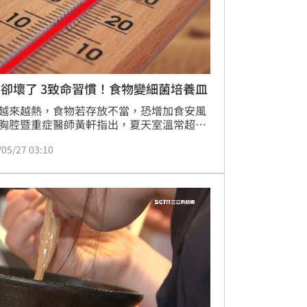
卻壞了 3致命習慣！食物變細菌培養皿
越來越熱，食物若存放不當，恐增加食安風
胸腔暨重症醫師黃軒指出，夏天室溫常超過
°C，正好落在細菌最適合繁殖的溫度區間，當
/05/27 03:10
數量累積到一定濃度，即使食物外觀看似沒
質，食用後仍可能引發上吐下瀉，對此他分
大常見「致命誤區」，包括等食物完全放涼
入冰箱、冰箱長期塞得過滿等。