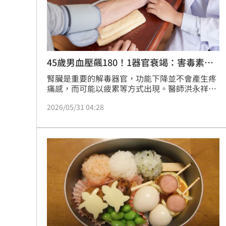
45歲男血壓飆180！1器官衰竭：害毒素累
積
腎臟是重要的解毒器官，功能下降並不會產生疼
痛感，而可能以疲累等方式出現。醫師洪永祥表
示，一名45歲男子是工作狂，幾年前已確診高血
2026/05/31 04:28
壓，但未規律服藥，後來晚上睡覺嚴重胸悶、白
天異常疲累。檢查才發現，男子因為血壓過高，
已成高血壓腎病變，腎功能只剩25分！上夜間症
狀都是因腎功能已被高血壓摧毀，導致毒素無法
排除的嚴重腎衰竭警報。