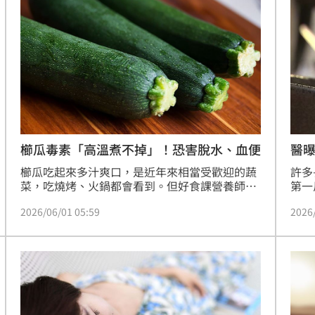
醫
櫛瓜毒素「高溫煮不掉」！恐害脫水、血便
許多
櫛瓜吃起來多汁爽口，是近年來相當受歡迎的蔬
第一
菜，吃燒烤、火鍋都會看到。但好食課營養師團
該還
隊表示，櫛瓜其實含有天然毒素「葫蘆素」，高
2026
2026/06/01 05:59
醒，
溫烹煮毒性也不會消失，吃起來會苦苦的，不慎
看起
誤食可能出現嘔吐、腹瀉，甚至低血壓及血便症
堅果
狀。
造成