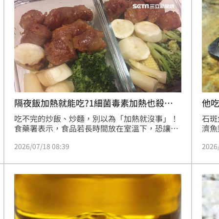
壓力
07
機率
06:06
05
命
06:04
他
隔夜飯加熱就能吃?1細菌毒素加熱也殺不
掉
石斑
吃不完的炒飯、炒麵，別以為「加熱就沒事」！
濟魚
食藥署表示，食品若長時間放在室溫下，恐讓
場上
「仙人掌桿菌」快速繁殖，即使之後重新加熱，
2026
2026/07/18 08:39
斑魚
毒素仍可能存在，讓人在食用後引發腸胃不適。
相同
州一
15
然劇
野生
素「
沒有