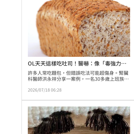
三大重點：不採不食未明菇類、破除錯誤辨識迷
網紅肥大叔猝逝！網淚：一直覺得怪
思、誤食時保留樣本並即刻就醫。民眾應購買經
06:
檢驗合格的菇類，切勿憑經驗採摘野菇，以免微
量毒素造成不可逆的器官損傷，甚至危及生命安
白海豚最快今發海警！專家曝停班停課
全，切勿拿健康當賭注。
「這10檔」領漲狂飆！海外ETF反攻
06:
19歲男上國道「離奇火燒車」3人急逃保
台灣彩券開獎直播中
20:31
OL天天這樣吃吐司！醫嚇：像「毒強力
膠」
許多人常吃麵包，但錯誤吃法可能超傷身。腎臟
LIVE三立+24小時直播
15:27
科醫師洪永祥分享一案例，一名30多歲上班族女
生，沒慢性病，腎功能卻惡化，一追查，原來她
三立iNEWS新聞台線上直播
18:00
2026/07/18 06:28
每天早上只吃全麥吐司，且連任何果醬都不抹
外，還將吐司烤到焦黑。醫師說，麵包經烤箱高
溫烘烤會產生「毒素」，吃進身體，就像是微血
理想混蛋號召粉絲跨海追星吃美食！
18:
管的「毒強力膠」。