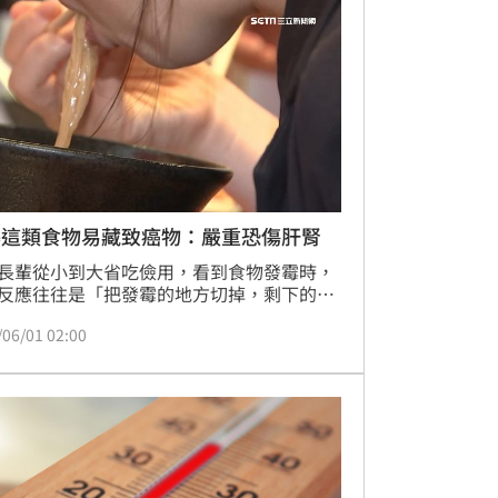
曝這類食物易藏致癌物：嚴重恐傷肝腎
長輩從小到大省吃儉用，看到食物發霉時，
反應往往是「把發霉的地方切掉，剩下的應
能吃」，但精準預防醫學會理事長張家銘提
/06/01 02:00
黴菌毒素可能早已滲入食物內部，即使外觀
來正常，也不代表安全，尤其花生、玉米、
等食物，更容易產生黃麴毒素B1，恐對健康
危害。