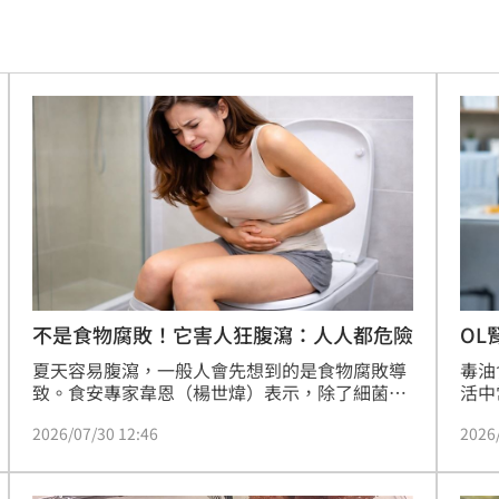
旅遊
06:50
」
06:41
昏迷
06:39
3天
06:38
送醫
06:24
彈
06:21
不是食物腐敗！它害人狂腹瀉：人人都危險
OL
屬
點
夏天容易腹瀉，一般人會先想到的是食物腐敗導
毒油
06:12
致。食安專家韋恩（楊世煒）表示，除了細菌在
活中
夏天繁殖快外，高溫也會傷害腸道組織的結構，
洪永
爆
06:10
2026/07/30 12:46
2026
降低人體腸道對外界的防禦力，導致毒素更易侵
且常
入，讓人容易腹瀉、過敏、疲勞。澳洲研究指
趕緊
鍵
06:08
出，高溫下補充益生菌能幫助身體排除毒素。
對此