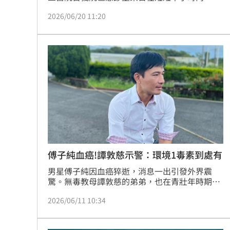
連收治5名症狀極相似的病患，均出現劇烈噁
2026/06/20 11:20
心、頻繁嘔吐及劇烈腹絞痛等不適。醫師詢問，
才知道5人當天都在同桌用餐，吃了四季豆。醫
師提醒，長輩、幼童、孕婦及腸胃較弱者的耐受
度低，都要特別注意這類未煮熟的食物。
傅子純血癌!譚敦慈示警：環境1毒素到處有
男星傅子純因血癌猝逝，消息一出引發外界震
驚。無毒教母譚敦慈的弟弟，也在青壯年時期確
診血癌，且很快就離世。她透露，弟弟確診前有
2026/06/11 10:34
貧血問題，檢查後1個月就發現得了血癌，雖然
造成血癌的原因有很多，但她懷疑可以是在刷油
漆時，吸入環境毒物所致。