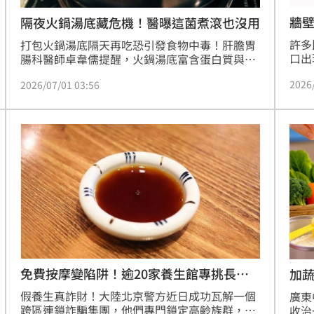
牆
隔夜火鍋湯底藏危機！醫曝這菌煮滾也沒用
許多
打包火鍋湯底隔天再吃恐引發食物中毒！肝膽胃
口出
腸科醫師卓韋儒提醒，火鍋湯底富含蛋白質與澱
驚，
粉，易滋生「仙人掌桿菌」。該菌產生的嘔吐型
2026
2026/07/01 03:56
也被
毒素極耐高溫，即便加熱至100度超過2小時也難
醫學
以破壞，因此並非煮滾就安全。醫師建議，若要
除非
保存湯底應把握三大原則：烹煮後2小時內冷
族群
藏、使用淺盒分裝降溫、避免反覆加熱並於2天
性感
內食用完畢。尤其是幼童與長者等高風險族群更
應謹慎，切勿因省錢而賠上全家人的健康。
免費按摩變陷阱！逾20家養生館專挑長者
加
騙
假養生真詐財！大陸北京警方近日成功瓦解一個
廣東
跨區連鎖詐騙集團，他們專門鎖定高齡族群，該
收治