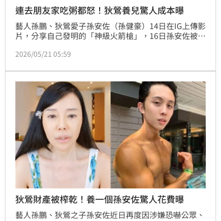
連去朋友家吃粥都怒！狄鶯養兒驚人成本曝
藝人孫鵬、狄鶯愛子孫安佐（孫健豪）14日在IG上傳影
片，分享自己發明的「神級火箭槍」，16日孫安佐被警
方帶走，因涉犯5罪，遭士林地院裁定羈押禁見。愛子
2026/05/21 05:59
心切的狄鶯第一時間為兒子抱不平引起討論。過去資深
媒體人許聖梅就曾揭露，孫鵬夫妻富養孫安佐，保守估
計為兒子燒了數千萬元，甚至連「去同學家吃粥」都能
引發親子糾紛。
狄鶯財產被榨乾！養一個孫安佐驚人花費曝
藝人孫鵬、狄鶯之子孫安佐近日再度因涉嫌恐嚇公眾、