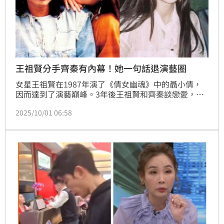
王祖賢分手齊秦有內幕！她一句話退演藝圈
女星王祖賢在1987年演了《倩女幽魂》中的聶小倩，
因而達到了演藝巔峰。3年後王祖賢和齊秦談戀愛，兩
人分分合合一度論及婚嫁，但最後齊秦卻被前女友爆出
2025/10/01 06:58
有私生子，因此王祖賢氣得切斷關係，情纏17年的戀情
也因此劃下句點。37歲的王祖賢後來受訪說「一句
話」，便退出演藝圈，飛到加拿大過著隱居的生活。