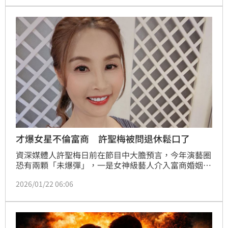
才爆女星不倫富商 許聖梅被問退休鬆口了
資深媒體人許聖梅日前在節目中大膽預言，今年演藝圈
恐有兩顆「未爆彈」，一是女神級藝人介入富商婚姻，
正宮已提告，二是大咖歌王離婚危機，女方忍耐達到極
2026/01/22 06:06
限，「總之2026年醜聞，不倫戀或婚姻的問題還滿多
的。」深耕演藝圈多年、看盡百態的她，近日被外界關
心退休計畫，也親自回應了。