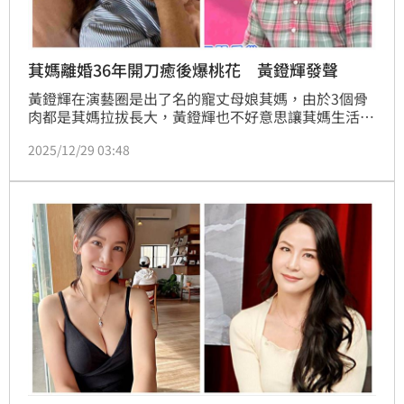
萁媽離婚36年開刀癒後爆桃花 黃鐙輝發聲
黃鐙輝在演藝圈是出了名的寵丈母娘萁媽，由於3個骨
肉都是萁媽拉拔長大，黃鐙輝也不好意思讓萁媽生活過
得不好，但他強調一切都是為了家人好，但近來萁媽動
2025/12/29 03:48
手術開刀，面容出現明顯變化，黃鐙輝則強調現在要交
男友可以，但千萬不要結婚。