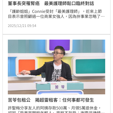
董事長突罹腎癌 最美護理師鬆口臨終對話
「護齡姐姐」Connie受封「最美護理師」，近來上節
目表示曾照顧過一位商業女強人，因為拚事業忽略了健
康，發現腎臟出問題時，因為病重壓垮了事業和身心
2025/12/21 09:54
靈，讓人不勝唏噓。
苦苓包租公 揭超雷租客：任何事都可發生
許聖梅分享友人的阿姨存款500萬、月領5萬退休金，
卻因「房東寧願租年輕人」而租不到房；謝震武律師也