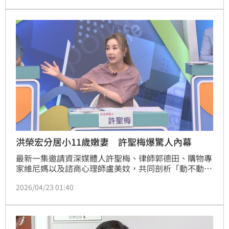
揚揚，不過經司法介入調查後，最終證實親子關係純屬
捏造，林女被依恐嚇取財等罪判刑。事隔多年，這名淡
出大眾視線許久的爭議人物再度引發外界關注，她的親
生兒子麥恪爾近日在 YouTube 親自發聲，而許久未公
開露面的 JOJO 林本人也罕見現身，平靜地坐在一旁入
鏡。
洪榮宏分居小11歲嫩妻 許聖梅爆驚人內幕
最新一集邀請資深媒體人許聖梅、律師郭德田、購物專
家維尼媽以及諮商心理師盧美妏，共同剖析「動不動離
家、離婚掛嘴邊 是情感勒索還是真心想逃離。」資深
2026/04/23 01:40
媒體人許聖梅細數演藝圈近期感情風波，提及62歲歌王
洪榮宏與有「小鄧麗君」之稱的太太張瀞云婚姻似乎有
狀況。蔡維歆