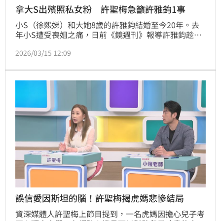
拿大S出殯照私女粉 許聖梅急籲許雅鈞1事
小S（徐熙娣）和大她8歲的許雅鈞結婚至今20年。去
年小S遭受喪姐之痛，日前《鏡週刊》報導許雅鈞趁粉
絲們都相當關心徐家之際，利用微信搭訕大S的正妹女
2026/03/15 12:09
粉絲邀約見面，甚至為了證實自己的身分，將大S（徐
熙媛）的出殯照傳給對方，不惜出賣大姨子的隱私而婚
外私約女生。對此許雅鈞發聲明表示自己光明正大，S
媽痛批許雅鈞是遭利用，資深媒體人許聖梅對此給許雅
鈞建議。
誤信愛因斯坦的腦！許聖梅揭虎媽悲慘結局
資深媒體人許聖梅上節目提到，一名虎媽因擔心兒子考