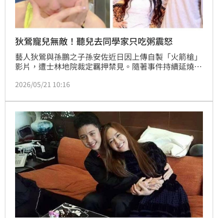
狄鶯寵兒無敵！聽兒去同學家只吃粥震怒
藝人狄鶯與孫鵬之子孫安佐近日因上傳自製「火箭槍」
影片，遭士林地院裁定羈押禁見。隨著事件持續延燒，
外界也再度聚焦孫家長年以來的教育方式。資深媒體人
2026/05/21 10:16
許聖梅透露，狄鶯是出了名的寵兒子，除了從小讓他就
讀名校，對飲食與生活更是高度保護，甚至曾因孫安佐
到同學家「只吃稀飯」而動怒。