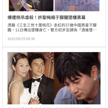
爆遭倒吊虐殺！許聖梅揭于朦朧墜樓黑幕
憑藉《三生三世十里桃花》走紅的37歲中國男星于朦
朧，11日傳出墜樓身亡。警方初步定調為「酒後墜
樓」，但由於事發地點在友人住所，加上案件僅用12小
2025/09/25 09:38
時結案，引發外界質疑死因可能並不單純，資深媒體人
粘嫦鈺分析于朦朧事件時想到趙薇、范冰冰，分析雙方
最大差異。