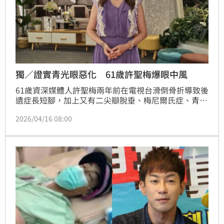
獨／證實青光眼惡化 61歲許聖梅爆眼中風
61歲資深媒體人許聖梅兩年前在電視台滑倒骨折導致後
遺症長短腳，加上又有二尖瓣脫垂、梅尼爾氏症、青光
眼、骨質疏鬆、退化性關節炎、膽固醇嚴重超標、肌少
2026/04/16 08:00
症、嚴重過敏共8種疾病。近來她開始上健身房，原因
除了自認變胖，她說肌少症讓她連瓶蓋都打不開，「因
我真的肌肉太少。」蔡維歆