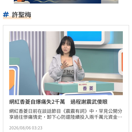
許聖梅
網紅香菱自爆痛失2千萬 過程謝震武傻眼
網紅香菱日前在談話節目《震震有詞》中，罕見公開分
享過往慘痛情史，卸下心防還陸續投入兩千萬元資金，
最終爆發嚴重金錢糾紛。香菱坦言當時因情侶關係難以
2026/08/06 03:23
劃分金錢界線，導致最終未採取法律行動，這段經歷讓