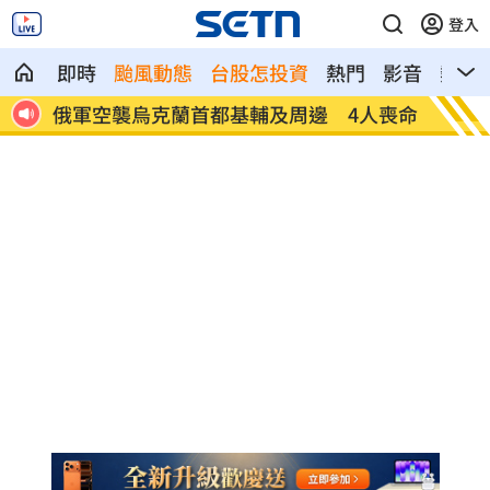
登入
即時
颱風動態
台股怎投資
熱門
影音
熱搜
4人喪命
費仔確定成自由球員 下一步動向引人關
米
注
動