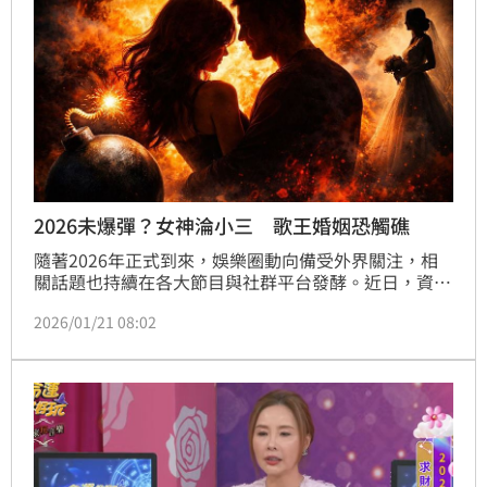
2026未爆彈？女神淪小三 歌王婚姻恐觸礁
隨著2026年正式到來，娛樂圈動向備受外界關注，相
關話題也持續在各大節目與社群平台發酵。近日，資深
媒體人許聖梅在節目中語出驚人，拋出兩項對演藝圈未
2026/01/21 08:02
來的「震撼彈」值得觀察與預測，引發不少議論。