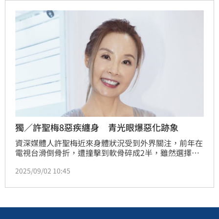
時應以西醫為主，中醫為輔，若需手術，就應儘速進
行，否則後果不堪設想。
獨／許聖梅8惡疾纏身 青光眼爆惡化跡象
資深媒體人許聖梅近來身體狀況受到外界關注，前年在
電視台滑倒骨折，遭撞擊到軟骨碎成2半，雖然選擇火
速復工，但她身體仍有微恙，算算身上有8疾病，現在
2025/09/02 10:45
最措手不及的就是青光眼，她因用眼過勞，年初發現眼
睛不對勁，醫生呼籲她必須盡快開刀；許聖梅透露最新
病況。