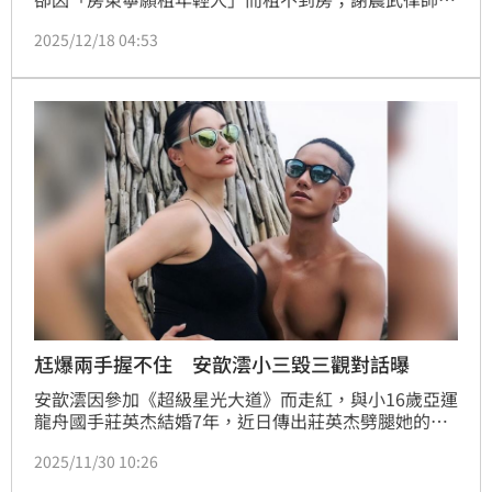
感嘆，曾聽聞有長輩問了40間房都碰壁。
2025/12/18 04:53
尪爆兩手握不住 安歆澐小三毀三觀對話曝
安歆澐因參加《超級星光大道》而走紅，與小16歲亞運
龍舟國手莊英杰結婚7年，近日傳出莊英杰劈腿她的人
妻朋友，安歆澐昨在節目上揭露與小三對話的場面，火
2025/11/30 10:26
爆對話全曝光了。