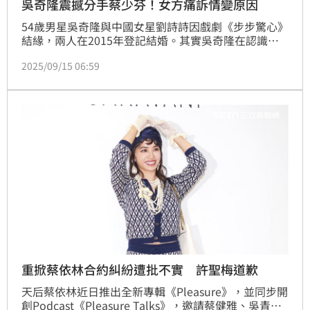
吳奇隆震撼分手蔡少芬！女方痛訴情變原因
54歲男星吳奇隆與中國女星劉詩詩因戲劇《步步驚心》
結緣，兩人在2015年登記結婚。其實吳奇隆在認識劉
詩詩前，1992年接演《還我情心》和女星蔡少芬飾演
2025/09/15 06:59
一對戀人，兩人多年後牽手逛街公開戀情。不過這段戀
情只維持3年就分手。許聖梅日前上《命運好好玩》分
享，蔡少芬曾痛訴與吳奇隆與情變的「真正原因」，讓
女方非常傷心痛苦。
重掀蔡依林合約糾紛遭批不實 許聖梅道歉
天后蔡依林近日推出全新專輯《Pleasure》，並同步開
創Podcast《Pleasure Talks》，邀請蔡健雅、吳青峰