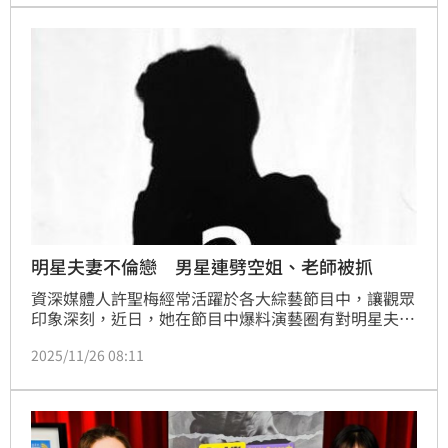
明星夫妻不倫戀 男星連劈空姐、老師被抓
資深媒體人許聖梅經常活躍於各大綜藝節目中，讓觀眾
印象深刻，近日，她在節目中爆料演藝圈有對明星夫妻
檔，老公竟趁老婆拍戲期間外遇偷吃，而且一次劈腿兩
2025/11/26 08:11
個女生，讓眾人十分震驚。蔡佩伶報導