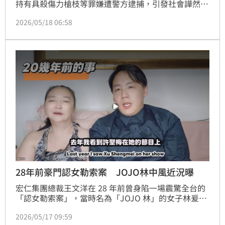
持有具殺傷力槍枝等罪嫌遭警方逮捕，引發社會譁然。
面對兒子頻頻惹議，狄鶯依然母愛爆棚，在直播中力挺
2026/05/18 06:58
兒子是熱衷軍武研究的「天才」，甚至公開向外界喊話
「中研院為什麼不吸收他？」此番言論隨即掀起網路熱
烈討論，名嘴許聖梅便率先在節目中揭露，這個「天
才」背後其實藏著常人難以想像的驚人養成代價。
28年前豪門認女勒索案 JOJO林中風近況曝
宏仁集團總裁王文洋在 28 年前曾身陷一場震驚全台的
「認女勒索案」，當時名為「JOJO 林」的女子林爰
君，向媒體爆料替王文洋生下了 1 名私生女，更以此向
2026/05/17 09:59
王文洋索討 320 萬元，這起豪門恩怨在當年鬧得沸沸