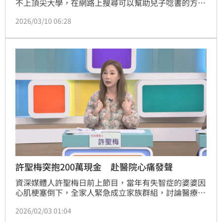
不上頂尖大學，在網路上搜尋可以幫助兒子唸書的方
式，看到有賣家販賣智商，虎媽信以為真選擇購買「愛
2026/03/10 06:28
因斯坦的腦子」，結果兒子最後依然與名校無緣。
許聖梅突抱200萬現金 赴醫院心痛發聲
資深媒體人許聖梅日前上節目，當年有失智症的婆婆因
心肌梗塞倒下，全家人緊急成立家族群組，討論醫療方
式、醫藥費付款事宜，卻唯獨沒有邀請身為媳婦的她加
2026/02/03 01:04
入。