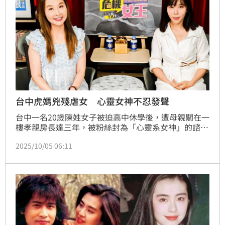
台中虎媽兇殘虐女 心靈女神不忍發聲
台中一名20歲陳姓女子被迫高中休學後，遭母親關在一
樓孝親房長達三年，被粉絲封為「心靈系女神」的諮商
心理師林嘉歆指出，這位虎媽疑似有「邊緣型人格」傾
2025/10/05 06:11
向。