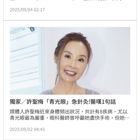
等好友擔任嘉賓，掀起話題熱潮，近來大聲娛樂總經理
2025/09/04 02:17
左克蕙發文指出，資深媒體人許聖梅近日所提到蔡依林
的合約糾紛，相關的言論不實，許聖梅也回應了。
獨家／許聖梅「青光眼」急針灸!醫嘆1句話
媒體人許聖梅近來身體頻出狀況，共計有8疾病，尤以
青光眼最為嚴重，眼科醫師曾呼籲她盡快手術，但她表
示，她現在不想開刀，先靠針灸治療，希望能減少眼
2025/09/02 04:45
壓，「如果太嚴重，再去開刀。」對此，眼科醫師張聰
麒表示，以許聖梅的症狀看來，青光眼已相當嚴重，此