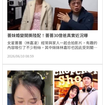
薔妹婚變開撕陸配！薔薔30億爸真實近況曝
女星薔薔（林嘉凌）經常與家人一起合拍影片，有趣的
內容吸引了不少粉絲，其中妹妹林嘉珍也因此受到關
注。去年林嘉珍與同性伴侶「阿順」完婚，日前才剛宣
2026/06/10 08:59
布創辦生殖中心，今年初正式迎來了新生命。如今卻爆
出婚變，薔妹夫妻更大吵，為此薔薔爸爸林茂樹相當苦
惱，資深媒體人許聖梅揭薔爸近況。