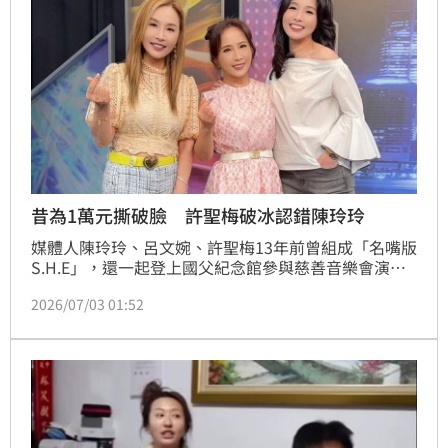
昔為1萬元撕破臉 許聖梅破冰認錯陳玲玲
媒體人陳玲玲、呂文婉、許聖梅13年前曾組成「名嘴版
S.H.E」，還一起登上國父紀念館參與慈善音樂會演
出，不過活動結束後卻因演出酬勞爆發糾紛，許聖梅當
2026/07/03 01:52
年更公開怒嗆陳玲玲「永不合作」，雙方鬧翻。事隔13
年，許聖梅昨（2）日無預警曬出3人同框照，正式宣告
破冰，還首度公開認錯，坦言是自己傷害了所有人。蔡
維歆