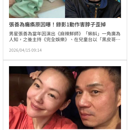
張善為癱瘓原因曝！錄影1動作害脖子歪掉
男星張善為當年因演出《麻辣鮮師》「蝌蚪」一角廣為
人知，之後主持《完全娛樂》、在兒童台以「黑皮哥
哥」的身分帶動唱跳，累積了大批粉絲。眼見演藝之路
2026/04/15 09:14
逐漸順遂，2013年時卻因病癱瘓臥床，消失於演藝
圈。資深媒體人許聖梅曾於節目中透露張善為癱瘓的原
因，指他因2003年錄製節目時進行「1動作」導致頸椎
嚴重受傷，留下瘀血血塊隱患。