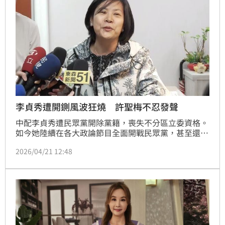
李貞秀遭開鍘風波狂燒 許聖梅不忍發聲
中配李貞秀遭民眾黨開除黨籍，喪失不分區立委資格。
如今她陸續在各大政論節目全面開戰民眾黨，甚至還延
燒到黨外，引發關注。對此資深媒體人許聖梅近日在網
2026/04/21 12:48
路節目不忍談及李貞秀。