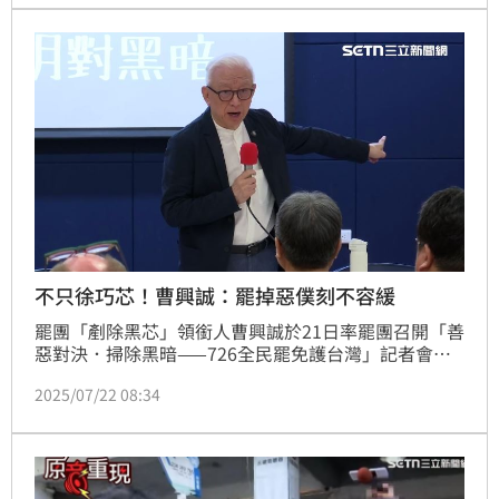
不只徐巧芯！曹興誠：罷掉惡僕刻不容緩
罷團「剷除黑芯」領銜人曹興誠於21日率罷團召開「善
惡對決．掃除黑暗——726全民罷免護台灣」記者會，
講「程序正義」；也就是講「公道」。會後，曹興誠再
2025/07/22 08:34
次痛批徐巧芯是「惡僕欺主」，並呼籲7月26日一起投
票，恢復主人的地位和尊嚴。