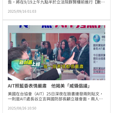
告，將在9/19上午九點半於立法院群賢樓前進行【數學
沒學好，立委當不好 財劃法公開聽證，修正動議先上
2025/09/16 01:03
網】請願行動。將贈國民黨立委小學數學課本，要提醒
立委行使職權時，要有分數概念，不要把分數寫錯。
AIT照藍委表情嚴肅 他揭美「威懾倡議」
美國在台協會（AIT）25日深夜在臉書連發兩則貼文，
一則是AIT處長谷立言與國防部長顧立雄會面，兩人笑
得像老朋友；另一則則是AIT官員與國民黨立委徐巧
2025/08/26 10:50
芯、羅智強等人會談，但藍委們神情嚴肅。隨後國民黨