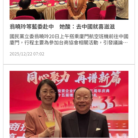
翁曉玲等藍委赴中 她酸：去中國就喜滋滋
國民黨立委翁曉玲20日上午搭乘廈門航空班機前往中國
廈門，行程主要為參加台商協會相關活動，引發議論。
媒體報導指出，中共為確保對台工作沒有意外，利用中
2025/12/22 07:02
國正在舉行廈門台商成立33週年活動，積極接觸國民黨
立委赴中，要擋國防特別預算。國民黨立委翁曉玲、葉
元之等人也被直擊搭機前往。民進黨立委吳思瑤就發文
開酸，「在台灣都奧嘟嘟，去到中國就喜滋滋？」