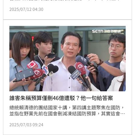
民進黨立委林淑芬與新北市議員卓冠廷，攜手「倫刪立
2025/07/12 04:30
舒」、「無獻清林」志工前往中和枋寮市場掃街催票，
喊出「726同意罷免」，號召民眾站出來投下關鍵一
票。不料現場出現支持者當場大聲反對，甚至與志工爆
發言語交鋒，場面一度緊張。
誰害朱稱預算僅刪46億遭駁？他一句給答案
總統賴清德的團結國家十講，第四講主題聚焦在國防，
並指在野黨先前在國會刪減凍結國防預算，其實這會讓
國際社會誤解，誤解台灣沒有保護自己國家的決心。國
2025/07/03 09:24
民黨主席朱立倫反擊，今（2025）年國防預算立法院
僅刪46.8億元，這也是自2018年以來刪減最少的一