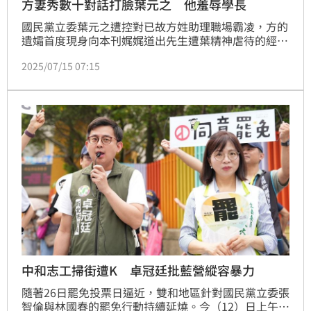
方妻秀數十對話打臉葉元之 他羞辱學長
國民黨立委葉元之遭控對已故方姓助理職場霸凌，方的
遺孀首度現身向本刊娓娓道出先生遭葉精神虐待的經
過。讓方妻難以接受的是，她先生除了想請假遭已讀不
2025/07/15 07:15
回、冷暴力，葉甚至多次在私訊及工作群組內出言羞
辱，措辭極為難聽。
中和志工掃街遭K 卓冠廷批藍營縱容暴力
隨著26日罷免投票日逼近，雙和地區針對國民黨立委張
智倫與林國春的罷免行動持續延燒。今（12）日上午，