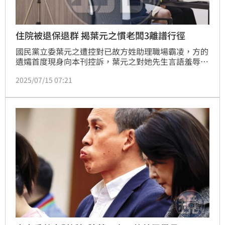
住院被退保退群 揭葉元之慣老闆3離譜行徑
國民黨立委葉元之遭控對已故方姓助理職場霸凌，方的
遺孀首度現身向本刊控訴，葉元之對她先生言語羞辱、
精神虐待。除了方進急診室當晚就被葉本人親自「退
2025/07/15 07:21
群」，他2月25日過世後，讓方妻震驚的事更一件件冒
出來。她說，因要辦勞保退保，查資料才發現不太對
勁，「他居然1月10日就被退保了！」退保日就是葉告
訴方「辭職就不用請假」那天。