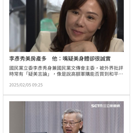
李彥秀美房產多 他：嘴疑美身體卻很誠實
國民黨立委李彥秀身兼國民黨文傳會主委，被外界批評
時常有「疑美言論」，像是說高額軍購能否買到和平？
被民進黨立委賴瑞隆開酸，李彥秀常常發表親中疑美的
2025/02/05 09:25
言論，可是身體卻很誠實，不斷在美國置產。