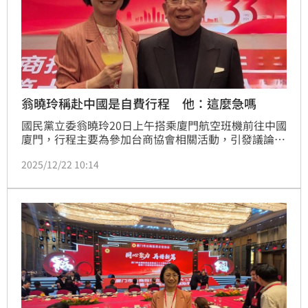
翁曉玲稱赴中國是自費行程 他：這麼急嗎
國民黨立委翁曉玲20日上午搭乘廈門航空班機前往中國
廈門，行程主要為參加台商協會相關活動，引發議論。
媒體報導指出，中共為確保對台工作沒有意外，利用中
2025/12/22 10:14
國正在舉行廈門台商成立33週年活動，積極接觸國民黨
立委赴中，要擋國防特別預算。然而翁曉玲卻強調這是
「自費私人行程」。對此，政治工作者周軒就「3問」
國民黨立委，表示「這麼急嗎？」此外，翁曉玲貼出與
蔣萬安爸爸蔣孝嚴的合照，也被周軒認為「國民黨內部
暗潮洶湧」。