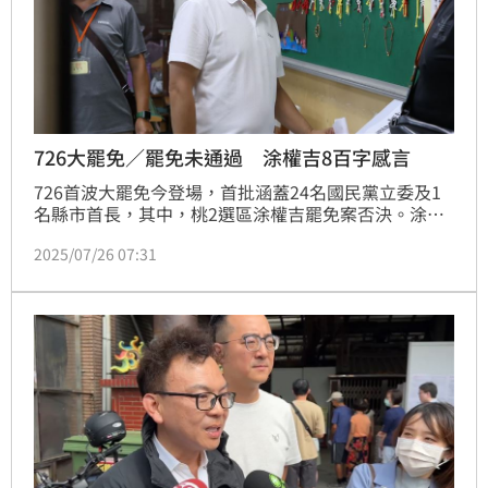
726大罷免／罷免未通過 涂權吉8百字感言
726首波大罷免今登場，首批涵蓋24名國民黨立委及1
名縣市首長，其中，桃2選區涂權吉罷免案否決。涂權
吉發布8百字感言，「感謝逾10萬張選票支持，明天我
2025/07/26 07:31
們還是一家人！」（陳韋帆）