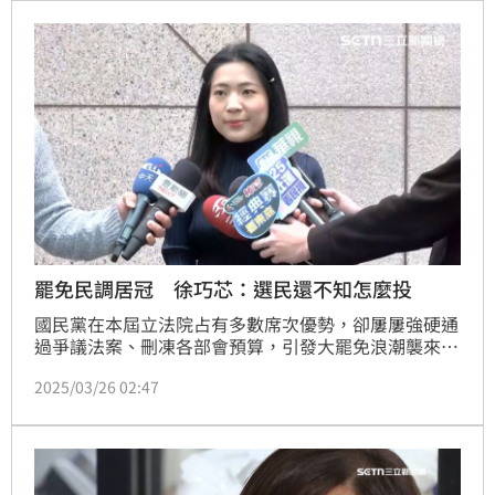
次。但國防部秀出的真實數據指占原編預算20.6%，近
年最高比例。對此，民進黨立委林俊憲有感而發，
「唉，國民黨一再證明，他們根本不知道自己在亂刪什
麼預算。」
罷免民調居冠 徐巧芯：選民還不知怎麼投
國民黨在本屆立法院占有多數席次優勢，卻屢屢強硬通
過爭議法案、刪凍各部會預算，引發大罷免浪潮襲來，
目前已有35名藍委的罷免案通過第一階段，正展開第二
2025/03/26 02:47
階段連署。國家安全研究學會今（26日）公布徐巧芯、
王鴻薇、李彥秀等3名藍委的罷免案民調，結果顯示3人
的罷免連署支持度都高於不支持，對此徐巧芯也做出回
應。