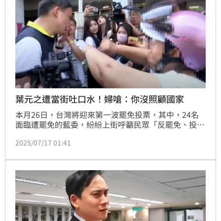
葉元之遭當街吐口水！婦嗆：你沒照顧國家
本月26日，台灣將迎來第一波罷免投票，其中，24名
面臨遭罷免的藍委，紛紛上街呼籲民眾「反罷免、投不
同意罷免票」。17日上午，國民黨新北市第七選區立委
2025/07/17 01:41
葉元之，於街頭宣講時，遭到支持罷免的民眾吐口水、
嗆聲「你沒有照顧國家」，還伸手對葉元之比倒讚，對
此，葉元之回應「台灣現在很撕裂，政客煽動仇恨」。