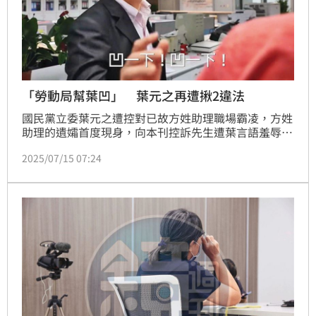
「勞動局幫葉凹」 葉元之再遭揪2違法
國民黨立委葉元之遭控對已故方姓助理職場霸凌，方姓
助理的遺孀首度現身，向本刊控訴先生遭葉言語羞辱及
精神虐待，除一口氣揭露幾十張亡夫生前與葉的對話截
2025/07/15 07:24
圖，更陸續向北市府勞動局檢舉葉元之侵害五項勞工權
益，經方妻鍥而不捨地蒐證申訴，本刊掌握，勞動局本
月初再度赴葉的辦公室勞檢，已揪出葉涉侵害勞權的2
項違法缺失。