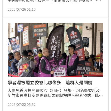
午9點半與母親、女兒一同至楊梅大同國小投票。他表
示，今天是重要日子，雖然睡眠不足，但心情欣悅，呼
2025/07/26 01:10
籲鄉親趁好天氣踴躍投票，行使公民權益。(陳韋帆)
學者曝被罷立委會比想像多 這群人是關鍵
大罷免首波投開票週六（26日）登場，24名藍委以及
新竹市長高虹安罷免案結果即將揭曉。學者預估，此次
罷免案投票率或將達4、5成以上，而40歲以下年輕人
2025/07/22 05:52
和中間選民是否站出來投票，將成為大罷免成敗的關
鍵。