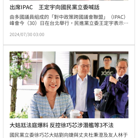
出席IPAC 王定宇向國民黨立委喊話
由多國議員組成的「對中政策跨國議會聯盟」（IPAC）
峰會今（30）日在台北舉行，民進黨立委王定宇表示，
國民黨立委先說沒有收到邀請函，其實邀請函是韓國瑜
2024/07/30 03:00
院長所主持，並由立法院分發，應該都有收到。他強
調，他到此時此刻，還是希望國民黨委員能夠一起來參
與，因為這是站在民主，站在自由，更重要的是站在台
灣的利益上的一場會議。希望國民黨委員不要因為擔心
中國的抗議，中共的不喜歡就不來參加。
大姑尪法庭爆料 反控徐巧芯涉潛艦等3不法
國民黨立委徐巧芯大姑劉向婕與丈夫杜秉澄及友人林于