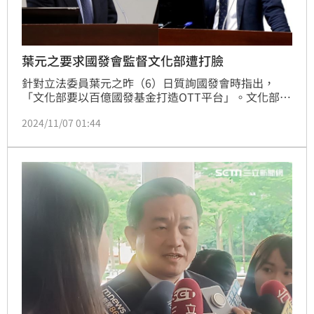
葉元之要求國發會監督文化部遭打臉
針對立法委員葉元之昨（6）日質詢國發會時指出，
「文化部要以百億國發基金打造OTT平台」。文化部表
示，文創產業國發基金自始至終都是對於台灣「文化內
2024/11/07 01:44
容」的投資，「並沒有要投資OTT平台」，對於公開且
明確的事實遭誤解，文化部表達遺憾。