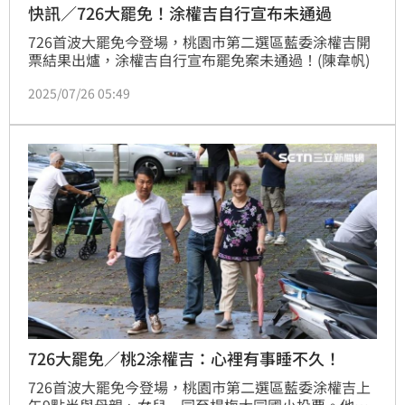
快訊／726大罷免！涂權吉自行宣布未通過
726首波大罷免今登場，桃園市第二選區藍委涂權吉開
票結果出爐，涂權吉自行宣布罷免案未通過！(陳韋帆)
2025/07/26 05:49
726大罷免／桃2涂權吉：心裡有事睡不久！
726首波大罷免今登場，桃園市第二選區藍委涂權吉上