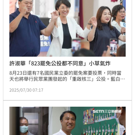
許淑華「823罷免公投都不同意」小草氣炸
8月23日還有7名國民黨立委的罷免案要投票，同時當
天也將舉行民眾黨團發起的「重啟核三」公投。藍白在
重啟核三公投的立場上一致，但卻傳出國民黨籍南投縣
2025/07/30 07:17
長許淑華，因為擔心選民搞不清楚怎麼投，為了保住藍
委，會宣導「2張都投不同意」。此話一出立刻引發民
眾黨支持者不滿，小草們湧入許淑華臉書要她解釋清
楚，而南投縣府也緊急做出說明。