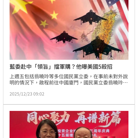
藍委赴中「領旨」擋軍購？他曝美國5殺招
上週五包括翁曉玲等多位國民黨立委，在事前未對外說
明的情況下，啟程前往中國廈門，國民黨立委翁曉玲、
葉元之、林思銘、鄭正鈐、呂玉玲、邱若華、涂權吉等
2025/12/23 09:02
7位立委，20日赴中參加「廈門台商投資企業協會」所
舉辦之台商活動，傳出是假交流真領旨，反對軍購特別
預算案一事，引發熱議。總體經濟學家吳嘉隆就分析藍
白立委擋軍購，認為「其實是失算，效果上等於做球給
賴清德」。