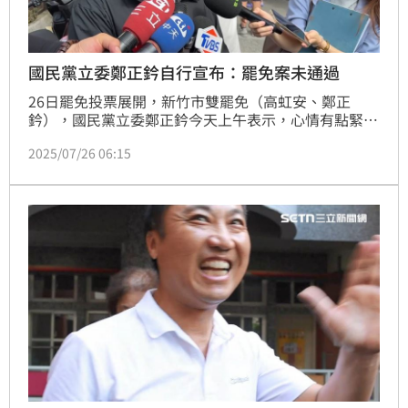
國民黨立委鄭正鈐自行宣布：罷免案未通過
26日罷免投票展開，新竹市雙罷免（高虹安、鄭正
鈐），國民黨立委鄭正鈐今天上午表示，心情有點緊
張，強調這段時間也很努力的去做一些溝通，讓民眾知
2025/07/26 06:15
道自己做了哪些事。投票於今天下午4點結束，根據計
票，鄭正鈐的「不同意票數多過同意票數」，稍早，新
竹市立委鄭正鈐自行宣布「罷免未通過」，詳細票數仍
以中選會公布為主。