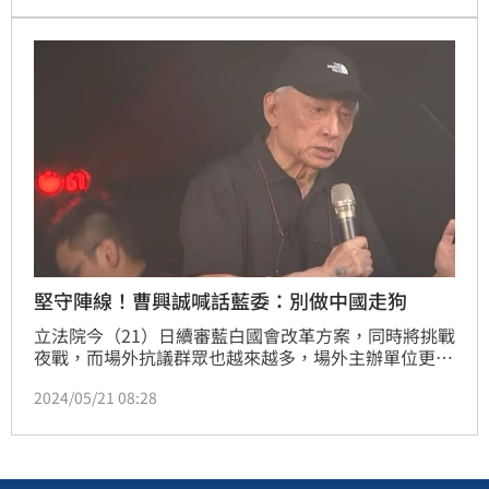
線，不能讓台灣變成香港」的口號。
堅守陣線！曹興誠喊話藍委：別做中國走狗
立法院今（21）日續審藍白國會改革方案，同時將挑戰
夜戰，而場外抗議群眾也越來越多，場外主辦單位更宣
佈已突破1萬2千人到場抗議。聯華電子創辦人曹興誠也
2024/05/21 08:28
到場發表看法，並喊話「必須堅守陣線不能再退，不然
台灣將會變成香港」。