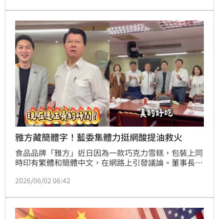
雅方藏簡體字！藍委集體力挺網酸提油救火
食品品牌「雅方」近日因為一款巧克力雪糕，包裝上同
時印有繁體和簡體中文，在網路上引發議論。董事長女
兒林暄穎解釋該產品有出口到中國，因脫口稱「大陸」
2026/06/02 06:42
再遭炎上。國民黨立委廖偉翔發聲力挺雅方，遭網友直
呼「提油救火」。