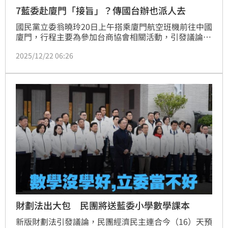
7藍委赴廈門「接旨」？傳國台辦也派人去
國民黨立委翁曉玲20日上午搭乘廈門航空班機前往中國
廈門，行程主要為參加台商協會相關活動，引發議論。
媒體報導指出，中共為確保對台工作沒有意外，利用中
2025/12/22 06:26
國正在舉行廈門台商成立33週年活動，積極接觸國民黨
立委赴中，要擋國防特別預算。國民黨立委翁曉玲、葉
元之等人也被直擊搭機前往。如今再爆出7名國民黨立
委赴中後，中國國台辦也派官員南下。
財劃法出大包 民團將送藍委小學數學課本
新版財劃法引發議論，民團經濟民主連合今（16）天預