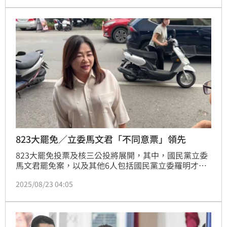
立刻表態支持國防預算占GDP 3.5%。對此，桃園市議
員于北辰和評論員黃創夏直言，美方此舉是「釋放威懾
訊號」。
823大罷免／立委馬文君「不同意票」領先
823大罷免投票及核三公投將展開，其中，國民黨立委
馬文君罷免案，以及其他6人包括國民黨立委羅明才、
林思銘、顏寬恒、楊瓊瓔、江啟臣等，同時，這也是繼
2025/08/23 04:05
1994年以後，再次有公投與罷免同時舉辦。而南投縣
立委馬文君罷免案，該選區投票人總數為18萬4153
人，通過門檻25%為4萬6039人，且同意票數須大於不
同意票數，此罷免案才會通過。《三立新聞網》為您不
斷更新最新進度。