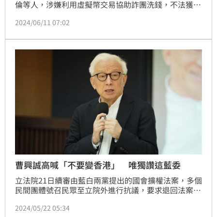
倫等人，涉嫌利用虛擬幣交易協助詐團洗錢，不法獲利
2,700萬元遭收押，5月24日檢方向台北地院聲請延長
2024/06/11 07:02
羈押3人獲准。本刊掌握，徐巧芯4月間自爆全案後，不
僅撇清與該案的關係，說自己也是被害人，更驚爆劉向
婕遭老公杜秉澄家暴，有意將矛頭指向大姑的另一半，
但日前在法院延長羈押攻防時，杜秉澄意外當庭爆料，
反控徐另涉潛艦聲紋、收受回饋及內線交易等不法案
件，未來若
曹興誠高喊「不要變香港」 唯獨讚這藍委
立法院21日續審由藍白兩黨提出的國會擴權法案，多個
民間團體號召民眾至立院外進行抗議，要求退回法案並
落實程序正義，場外民眾已經超過3萬人到場。聯電榮
2024/05/22 05:34
譽副董事長曹興誠也特別到場聲援，喊出「必須堅守陣