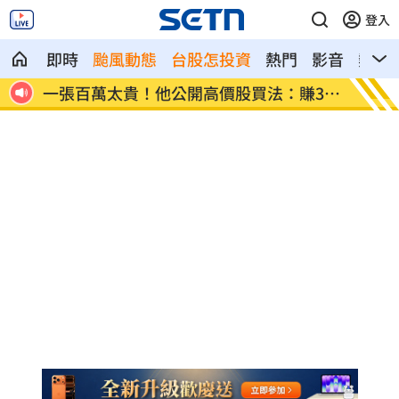
登入
即時
颱風動態
台股怎投資
熱門
影音
熱搜
30
獨／海外遊學增強外語 台人夯英、美、
長尾獼
加
因