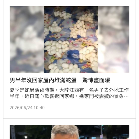
開影片，再度掀起熱議。
男半年沒回家屋內堆滿蛇蛋 驚悚畫面曝
夏季是蛇蟲活躍時期，大陸江西有一名男子去外地工作
半年，近日滿心歡喜返回家鄉，進家門被震撼的景象嚇
到雙腿發軟，竟然滿屋都是成堆成團的白色蛇蛋，數量
2026/06/24 10:40
相當驚人，畫面曝光後令人看了頭皮發麻。不過，有一
些網友質疑，是否男子本身有養蛇，否則誰會把棉被放
在地上；但大多數人更擔心那些蛇蛋可能隨時孵化，關
心後續如何處理。