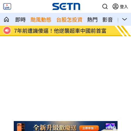
登入
即時
颱風動態
台股怎投資
熱門
影音
熱搜
首富
女兒一句話 兩老退休生活全變調
記憶體
襲