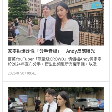
家寧拋爆炸性「分手音檔」 Andy反應曝光
百萬YouTuber「眾量級CROWD」情侶檔Andy與家寧
於2024年宣布分手，衍生出頻道所有權爭議，以及家
寧父母與妹妹涉嫌侵占公款、逃漏稅等連串醜聞。新北
2026/07/07 09:41
地院今（7）日再度開庭。家寧當庭拋出兩人談分手時
的錄音檔，指控Andy曾親口答應將頻道、收益、商標
讓給女方，此舉讓Andy在休庭時連忙舉手否認「不能
斷章取義」。