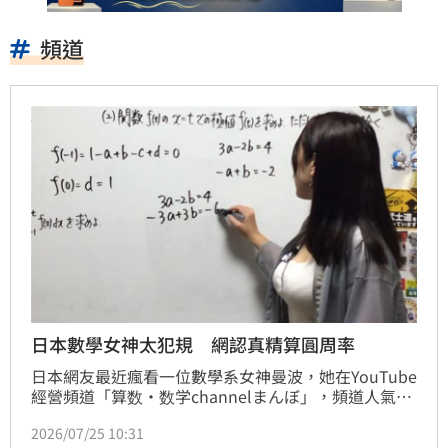
頻道
日本數學女神太犯規 網認真精算圓周率
日本網友最近瘋看一位數學系女神曼波，她在YouTube
經營頻道「算数・数学channelまんぼ」，頻道人氣強
強滾，不僅涵蓋中小學到大學的豐富數學課程，還在今
2026/07/25 10:31
年春天一夕爆紅，近期的最新影片更創下短短12天突破