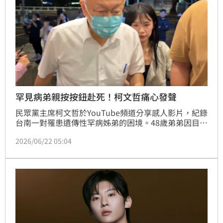
罕見病弟親按按鈕赴死！柯文哲痛心發聲
民眾黨主席柯文哲於YouTube頻道分享感人影片，紀錄
台南一對罹患遺傳性罕病姊弟的困境。48歲弟弟因目睹
母親臥床多年，不願重蹈覆轍且面臨照護資源匱乏，毅
2026/06/22 05:04
然前往瑞士執行安樂死。影片揭露重症患者在失禁與行
動不便下的尊嚴掙扎，引發社會對長照政策與尊嚴善終
議題的深度反思。柯文哲呼籲政府正視醫療倫理與自主
權，期盼透過這段用生命寫下的血淚控訴，促使台灣社
會建立更完善的保護傘，讓病患能享有尊嚴的終點。