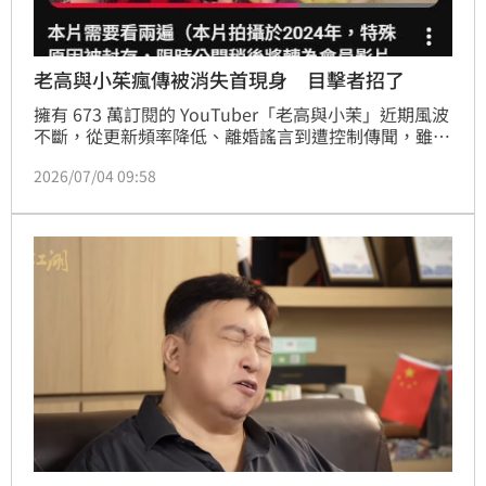
老高與小茱瘋傳被消失首現身 目擊者招了
擁有 673 萬訂閱的 YouTuber「老高與小茉」近期風波
不斷，從更新頻率降低、離婚謠言到遭控制傳聞，雖皆
遭老高否認，但昨（24日）頻道突上傳一部兩年前拍攝
2026/07/04 09:58
的舊片，因剪接不自然且封面寫著「去幹掉他」，詭異
行徑使陰謀論再起。P不過昨（3）日晚間，投資教學
講師兼YouTuber「J Law」在社群平台上發文，開心
表示自己在迪士尼郵輪的貴賓室裡，竟然驚喜偶遇了老
高與小茉本尊。蔡維歆