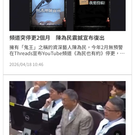
頻道突停更2個月 陳為民震撼宣布復出
擁有「鬼王」之稱的資深藝人陳為民，今年2月無預警
在Threads宣布YouTube頻道《為民也有約》停更，並
坦言面臨「頻道創立以來最大危機」，消息一出引發粉
2026/04/18 10:46
絲熱議，也掀起外界各種揣測。經過兩個多月沉澱，頻
道於本週五（17日）晚間九點半全面恢復更新。