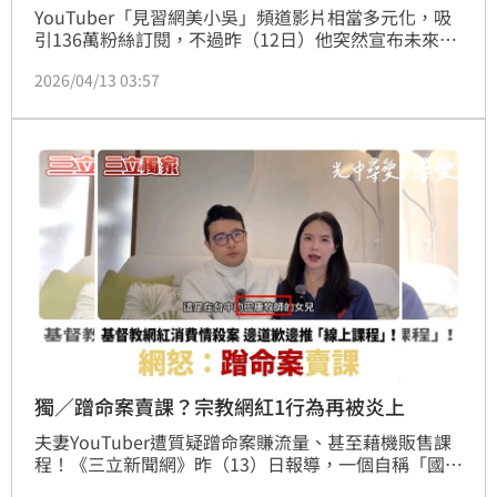
YouTuber「見習網美小吳」頻道影片相當多元化，吸
引136萬粉絲訂閱，不過昨（12日）他突然宣布未來會
減少影片更新頻率，證實從原先一週8支片縮減到6支，
2026/04/13 03:57
不過網友卻歪樓關注起小吳的髮色，對此，他也解釋
「白髮」原因。蔡佩伶報導
獨／蹭命案賣課？宗教網紅1行為再被炎上
夫妻YouTuber遭質疑蹭命案賺流量、甚至藉機販售課
程！《三立新聞網》昨（13）日報導，一個自稱「國際
基督教婚戀顧問」、「愛情詐騙調查專家」的YouTube