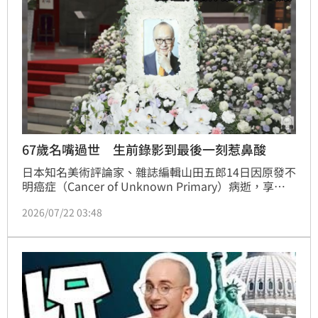
67歲名嘴過世 生前錄影到最後一刻惹鼻酸
日本知名美術評論家、雜誌編輯山田五郎14日因原發不
明癌症（Cancer of Unknown Primary）病逝，享壽
67歲。消息由其YouTube頻道於今（22）日發布影片
2026/07/22 03:48
正式證實，事務所也表示，山田五郎直到生命最後仍持
續投入工作，始終希望能戰勝病魔，繼續做自己熱愛的
事情。