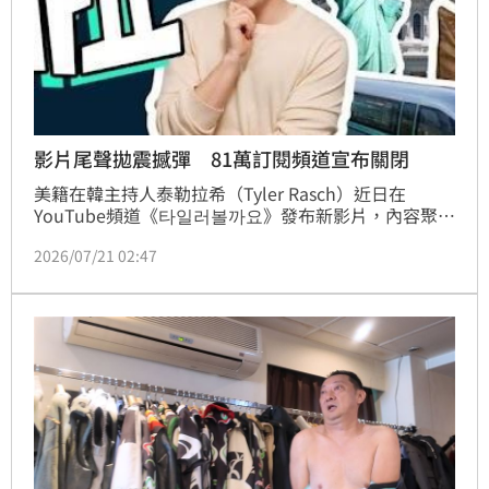
影片尾聲拋震撼彈 81萬訂閱頻道宣布關閉
美籍在韓主持人泰勒拉希（Tyler Rasch）近日在
YouTube頻道《타일러볼까요》發布新影片，內容聚焦
於矽谷投資人Peter Thiel及其非公開聚會
2026/07/21 02:47
「Dialogue」所涉及的資料外洩事件，不過，令大家
意外的是，泰勒在影片尾聲突然宣布頻道即將結束的消
息。林品妤