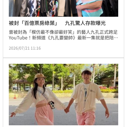
被封「百億票房綠葉」 九孔驚人存款曝光
曾被封為「模仿最不像卻最好笑」的藝人九孔正式跨足
YouTube！新頻道《九孔要變帥》最新一集就是把陪伴
自己30多年的存錢筒「孔小九」敲開，沒想到倒出滿地
2026/07/21 11:16
銅板堆成一座小山，讓他忍不住直接躺進錢堆翻滾，大
喊：「真的很爽！」只是原本以為30多年來累積的私房
錢會相當可觀，最後清點卻只有12萬4264元，讓他當
場傻眼直呼：「怎麼這麼少！」