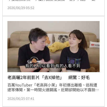
似違法翻牆經營YouTube頻道。小微過去曾因挑戰地方
2026/06/29 05:52
官員遭公安「深夜關切」，隨後轉型拍攝正能量影片。
如今她重啟社群向台灣同胞喊話，試圖挽回流量，卻引
來網友開酸「村書記知道妳翻牆嗎」並揚言檢舉。這場
「翻牆風波」讓小微再度成為話題焦點，也讓外界看見
她被鐵拳教訓後的巨大轉變。
老高曬2年前影片「去X掉他」 網驚：好毛
百萬YouTuber「老高與小茉」年初爆出離婚、逃稅遭
逮等傳聞，第一時間火速闢謠，近期卻開始以不露臉的
形式錄製新影片，遭質疑是透過AI製作，「被消失」傳
2026/06/25 07:41
言甚囂塵上。如今老高頻道昨（24）日深夜突然上傳一
支標註「2024年拍攝、因特殊原因被封存」的限時公