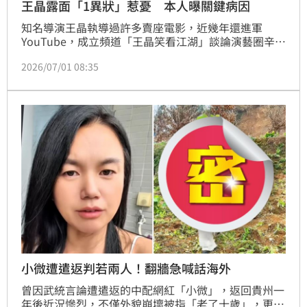
王晶露面「1異狀」惹憂 本人曝關鍵病因
知名導演王晶執導過許多賣座電影，近幾年還進軍
YouTube，成立頻道「王晶笑看江湖」談論演藝圈辛辣
話題，不過經營2年的頻道，日前無預警拋出停更震撼
2026/07/01 08:35
彈，王晶本人也鬆口關鍵主因。蔡佩伶報導
小微遭遣返判若兩人！翻牆急喊話海外
曾因武統言論遭遣返的中配網紅「小微」，返回貴州一
年後近況慘烈，不僅外貌崩壞被指「老了十歲」，更疑