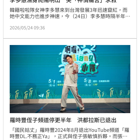
韓籍啦啦隊女神李多慧來到台灣發展3年迅速竄紅，而
她中文能力也進步神速，今（24日）李多慧時隔半年更
新YT頻道內容，釋出她在雨天爬陽明山的畫面，過程
2026/05/24 09:36
中，她也分享了來台灣最不適應的地方。蔡佩伶報導
羅時豐侄子頻道停更半年 洪都拉斯已退出
「國民姑丈」羅時豐2024年8月退出YouTube頻道「羅
時豐DL.不務正Ya」，正式與侄子張敏慎拆夥。而張敏