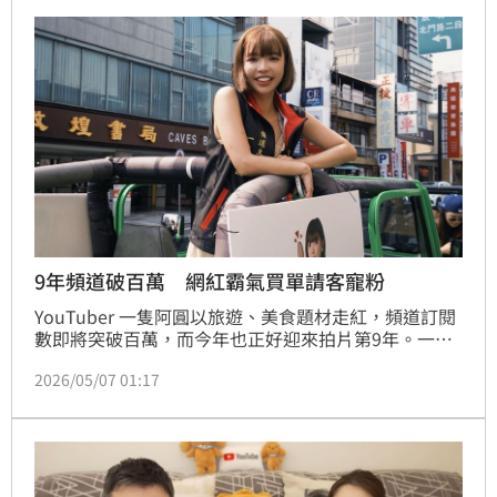
早晚會到來，「我發現自己比想像中還要平靜」，還說
自己能走到這麼遠非常幸運。
9年頻道破百萬 網紅霸氣買單請客寵粉
YouTuber 一隻阿圓以旅遊、美食題材走紅，頻道訂閱
數即將突破百萬，而今年也正好迎來拍片第9年。一路
從日常分享到累積大批粉絲，身為「台南的女兒」，她
2026/05/07 01:17
選在這個重要時刻回到家鄉台南，拍攝全新企劃「衝刺
訂閱破百萬-阿圓台南三部曲」，首支影片已於昨（6）
日晚間上架。蔡維歆