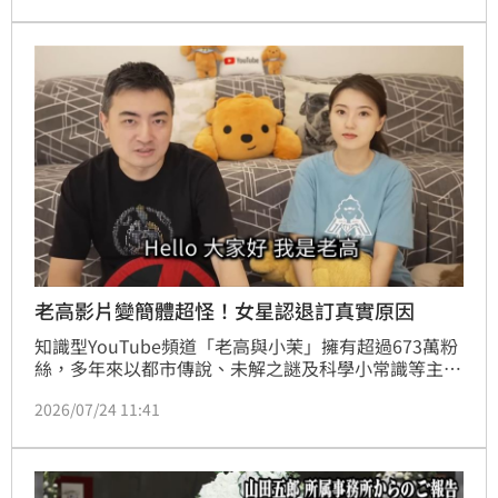
11萬點閱的誇張紀錄，網友看完直呼老師的吸睛魅力實
在太強大，讓人根本無法專心看黑板。
老高影片變簡體超怪！女星認退訂真實原因
知識型YouTube頻道「老高與小茉」擁有超過673萬粉
絲，多年來以都市傳說、未解之謎及科學小常識等主題
累積高人氣。不過，近來頻道更新內容卻頻頻引發爭
2026/07/24 11:41
議，不少觀眾認為影片剪輯、旁白節奏與字幕風格與過
去大不相同，不僅懷疑大量使用AI製作。最新的影片標
題更首度出現簡體字，被網友質疑根本非本人做的，連
藝人蘿莉塔（李晨菲）也坦言，自己已正式退訂會員。