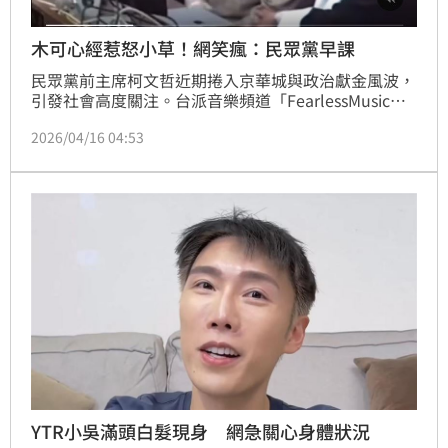
木可心經惹怒小草！網笑瘋：民眾黨早課
民眾黨前主席柯文哲近期捲入京華城與政治獻金風波，
引發社會高度關注。台派音樂頻道「FearlessMusic」
改編《心經》，推出《真．木可心經》影片，以莊嚴木
2026/04/16 04:53
魚聲結合諷刺歌詞，將柯文哲的容積率、公司金流、選
舉補助款等爭議事件融入經文，直擊時事痛點。此創作
引發部分柯文哲支持者不滿，怒斥改編經典恐「下地
獄」，但創作團隊以佛學觀點反擊，強調旨在震醒盲
從，讓佛法走入人間。該影片隨後在網路爆紅，點閱率
攀升，大
YTR小吳滿頭白髮現身 網急關心身體狀況