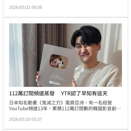
慎頻道更名「不務正YA.侄子出租中」後，去年2025年
2026/05/21 08:08
4月宣布合作新主持人洪都拉斯，不過頻道距離上次更
新已經有半年之久，近期洪都拉斯受訪也透露已經結束
合作。蔡維歆
112萬訂閱頻道蒸發 YTR認了早知有這天
日本知名動畫《鬼滅之刃》風靡亞洲，有一名經營
YouTube頻道13年、累積112萬訂閱數的韓國影音創作
者劉俊昊（音譯：유준호 Yoo Junho），因為在頻道
2026/05/20 03:37
上《鬼滅》的二創配音影片，遭到檢舉，YouTube通知
他將於今（20日）刪除頻道。他坦言，一直都知道這天