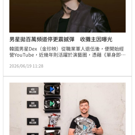
男星拋百萬頻道停更震撼彈 收攤主因曝光
韓國男星Dex（金珍映）從職業軍人退伍後，便開始經
營YouTube，近幾年則活躍於演藝圈，憑藉《單身即地
獄》、《退貨兒童》等作品走紅，不料他昨（18日）無
2026/06/19 11:28
預警拋出頻道停更震撼彈，引起大家的關注。蔡佩伶報
導