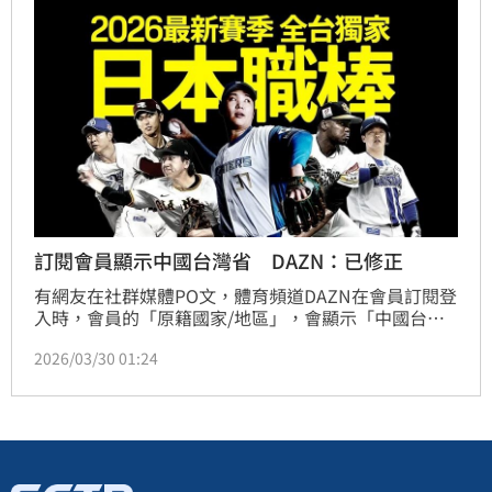
畫。未來她將以休養生息為首要任務，並將生活重心轉
移至個人頻道經營，期盼以更輕鬆、無壓力模式與粉絲
互動
訂閱會員顯示中國台灣省 DAZN：已修正
有網友在社群媒體PO文，體育頻道DAZN在會員訂閱登
入時，會員的「原籍國家/地區」，會顯示「中國台灣
省」；對此，DAZN公關部門表示，已經緊急通知英國
2026/03/30 01:24
總公司協助修正。