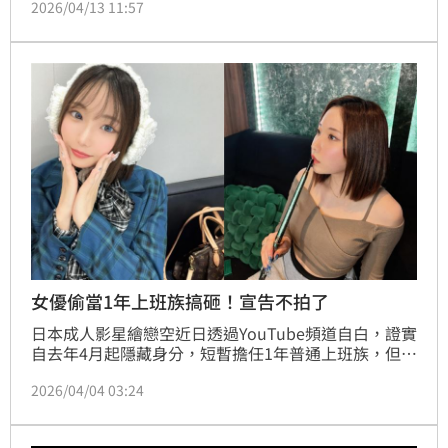
2026/04/13 11:57
頻道《光中尋愛》，上架一支探討恐怖情人徵兆的影
片，卻直接將受害者姓氏放入標題，引發被害人家屬強
烈不滿。更令人憤怒的是，該頻道在修改標題與發布道
歉置頂留言時，竟附上付費課程報名表單，事件曝光後
迅速引爆眾怒；未料短短數小時後，影片雖已下架並發
出說明，仍無法平息網友怒火。
女優偷當1年上班族搞砸！宣告不拍了
日本成人影星繪戀空近日透過YouTube頻道自白，證實
自去年4月起隱藏身分，短暫擔任1年普通上班族，但最
終因心理狀況不佳而離職，宣告「搞砸了」。她坦言為
2026/04/04 03:24
圓夢踏入職場，學習Excel並體會存錢艱辛，雖觀察到
職場霸凌但未受特殊身分影響。目前繪戀空身心俱疲，
飽受情緒低潮困擾，暫無限期暫緩回歸成人業界拍片計