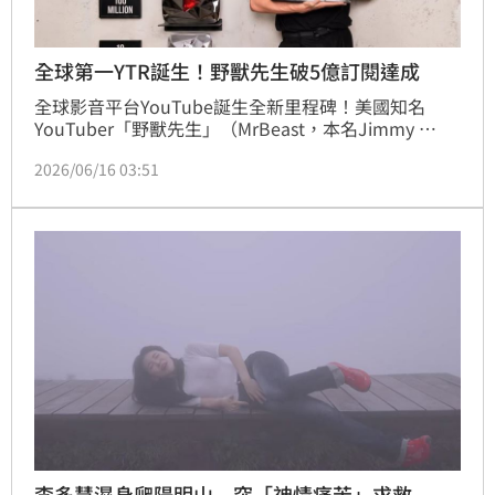
全球第一YTR誕生！野獸先生破5億訂閱達成
全球影音平台YouTube誕生全新里程碑！美國知名
YouTuber「野獸先生」（MrBeast，本名Jimmy 
Donaldson）日前宣布正式突破5億訂閱大關，成為
2026/06/16 03:51
YouTube史上第一位達成如此高人氣的個人創作者，不
僅穩坐全球訂閱數最高的YTR寶座，再次證明其無可撼
動的網路實力。
李多慧濕身爬陽明山 突「神情痛苦」求救