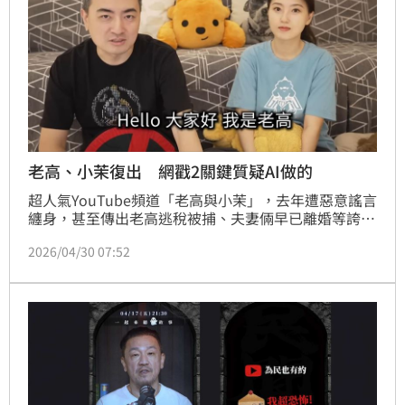
老高、小茉復出 網戳2關鍵質疑AI做的
超人氣YouTube頻道「老高與小茉」，去年遭惡意謠言
纏身，甚至傳出老高逃稅被捕、夫妻倆早已離婚等誇張
傳聞，當時老高火速發聲回擊。就在頻道時隔兩週再度
2026/04/30 07:52
更新後，神隱許久的小茉終於在片中「現聲」！但影片
內容談到AI將取代大量工作，老高在片尾還突然提到
「共產主義」4個字，網友質疑老高過去都避開講政
治，這次卻突然提到共產，加上老高今年開始上傳的影
片都沒露臉，很可能是AI製片，不一定是他本人拍的。
蔡維歆