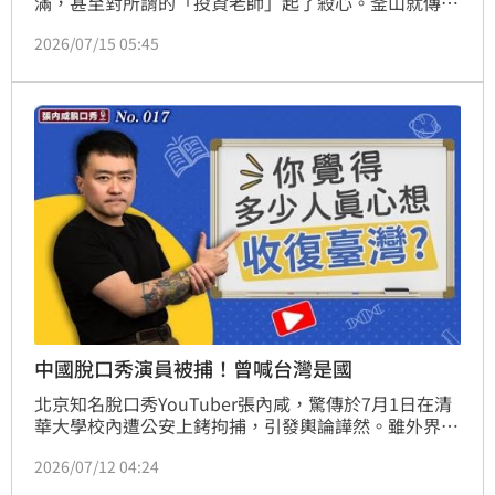
滿，甚至對所謂的「投資老師」起了殺心。釜山就傳出
有散戶聽信老師建議買股卻慘賠，因此拿刀上門尋仇，
2026/07/15 05:45
將對方連捅數刀刺傷，隨後遭警方以殺人未遂罪嫌逮
捕、聲請羈押。
中國脫口秀演員被捕！曾喊台灣是國
北京知名脫口秀YouTuber張內咸，驚傳於7月1日在清
華大學校內遭公安上銬拘捕，引發輿論譁然。雖外界多
認為主因在於其過往影片內容，但學者沈榮欽分析指
2026/07/12 04:24
出，張內咸被捕前在社群平台X連續發文，不僅公開主
張「台灣和中國是兩個國家」，更囂張向中共當局挑釁