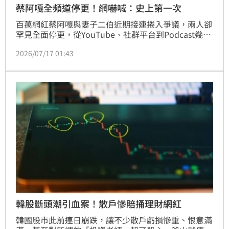
蔡阿嘎全頻道停更！網嚇喊：史上第一次
百萬網紅蔡阿嘎與妻子二伯近期接連捲入爭議，兩人卻
罕見全面停更，從YouTube、社群平台到Podcast幾乎
同步沉默，甚至原定直播也臨時未現身，讓不少粉絲直
2026/07/17 01:43
呼「到底發生什麼事？」、「第一次看到全頻道一起停
更。」林宜君
韓股斷頭潮引血案！散戶慘賠捅理財網紅
韓國股市此前連日崩跌，讓不少散戶虧損慘重、恨意滿