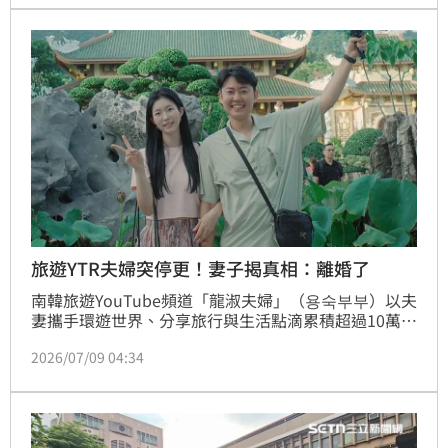
「來抓我呀」。這些激進言論被視為踩碎中共紅線的致
命關鍵，發文後僅短短數小時即遭逮捕，其驚人的辦案
效率令外界不寒而慄。此事件除引發海外華人圈高度關
注，也再度
旅遊YTR夫婦突停更！妻子揭真相：離婚了
南韓旅遊YouTube頻道「龍淑夫婦」（용숙부부）以夫
妻攜手環遊世界、分享旅行與生活點滴累積超過10萬名
訂閱者，溫馨自然的拍攝風格深受粉絲喜愛，兩人還曾
2026/07/09 04:34
出版《那些讓人生自由的事》書，鼓勵更多人勇敢探索
世界。怎料，頻道日前無預警宣布停止更新，隨後更將
過去影片全數下架，近期妻子終於親自出面說明，證實
夫妻已正式離婚。