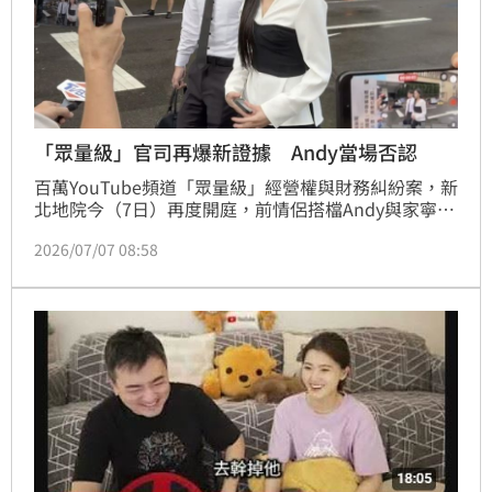
「眾量級」官司再爆新證據 Andy當場否認
百萬YouTube頻道「眾量級」經營權與財務糾紛案，新
北地院今（7日）再度開庭，前情侶搭檔Andy與家寧分
手後首度在法庭上碰面，家寧一方更當庭提出分手當天
2026/07/07 08:58
的錄音檔作為新事證，聲稱Andy曾同意將「眾量級」
頻道交由她處理，但Andy當庭否認，引發雙方激烈攻
防。